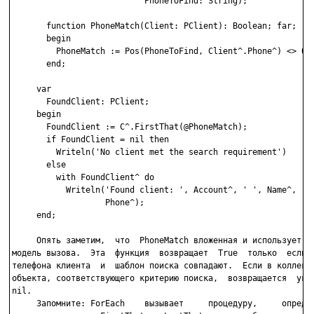
                           PhoneToFind: String);

       function PhoneMatch(Client: PClient): Boolean; far;

       begin

         PhoneMatch := Pos(PhoneToFind, Client^.Phone^) <> 0;

       end;

     var

       FoundClient: PClient;

     begin

       FoundClient := C^.FirstThat(@PhoneMatch);

       if FoundClient = nil then

         Writeln('No client met the search requirement')

       else

         with FoundClient^ do

           Writeln('Found client: ', Account^, ' ', Name^, ' '
                   Phone^);

     end;

     Опять заметим,  что  PhoneMatch вложенная и использует да
модель вызова.  Эта  функция  возвращает  True  только  если  
телефона клиента  и  шаблон поиска совпадают.  Если в коллекци
объекта, соответствующего критерию поиска,  возвращается  указ
nil.

     Запомните: ForEach    вызывает     процедуру,     определ