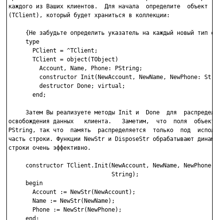
каждого из Ваших клиентов.  Для начала  определите  объект  кл
(TClient), который будет храниться в коллекции:

     {Не забудьте определить указатель на каждый новый тип объ
     type

       PClient = ^TClient;

       TClient = object(TObject)

         Account, Name, Phone: PString;

         constructor Init(NewAccount, NewName, NewPhone: Strin
         destructor Done; virtual;

       end;

     Затем Вы реализуете методы Init и  Done  для  распределен
освобождения данных   клиента.   Заметим,  что  поля  объекта 
PString, так что  память  распределяется  только  под  использ
часть строки. Функции NewStr и DisposeStr обрабатывают динамич
строки очень эффективно.

     constructor TClient.Init(NewAccount, NewName, NewPhone:

                              String);

     begin

       Account := NewStr(NewAccount);

       Name := NewStr(NewName);

       Phone := NewStr(NewPhone);

     end;
