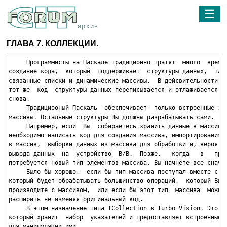
☰
архив
ГЛАВА 7. КОЛЛЕКЦИИ.
     Программисты на Паскале традиционно тратят  много  времен
создание кода,  который  поддерживает  структуры данных,  таки
связанные списки и динамические массивы.  В дейсвительности од
тот же  код  структуры данных переписывается и отлаживается сн
снова.

     Традициооный Паскаль  обеспечивает  только встроенные зап
массивы. Остальные структуры Вы должны разрабатывать сами.

     Например, если  Вы  собираетесь хранить данные в массиве,
необходимо написать код для создания массива, импортирования д
в массив,  выборки данных из массива для обработки и, вероятно
вывода данных  на  устройство  В/В.  Позже,   когда   в   прог
потребуется новый тип элементов массива, Вы начнете все сначал
     Было бы хорошо,  если бы тип массива поступал вместе с  к
который будет обрабатывать большинство операций,  который Вы о
производите с массивом,  или если бы этот тип  массива  можно 
расширить не изменяя оригинальный код.

     В этом назначение типа TCollection в Turbo Vision. Это об
который хранит  набор  указателей и предоставляет встроенные м
для манипуляции ими.
