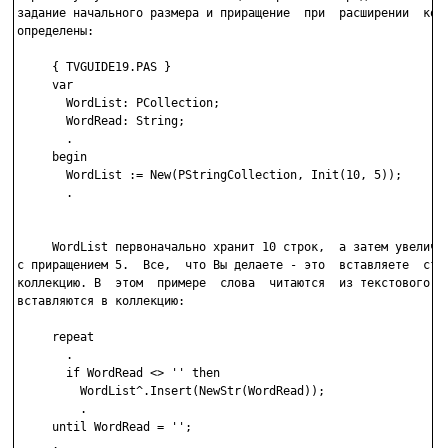
задание начального размера и приращение  при  расширении  колл
определены:

     { TVGUIDE19.PAS }

     var

       WordList: PCollection;

       WordRead: String;

       .

     begin

       WordList := New(PStringCollection, Init(10, 5));

       .

     WordList первоначально хранит 10 строк,  а затем увеличив
с приращением 5.  Все,  что Вы делаете - это  вставляете  стро
коллекцию. В  этом  примере  слова  читаются  из текстового фа
вставляются в коллекцию:

     repeat

       .

       if WordRead <> '' then

         WordList^.Insert(NewStr(WordRead));

         .

     until WordRead = '';

     .
