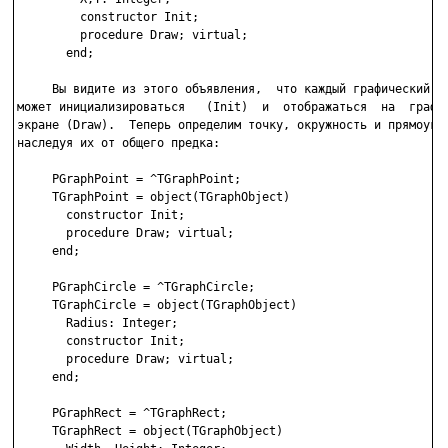
         constructor Init;

         procedure Draw; virtual;

       end;

     Вы видите из этого объявления,  что каждый графический  о
может инициализироваться   (Init)  и  отображаться  на  графич
экране (Draw).  Теперь определим точку, окружность и прямоугол
наследуя их от общего предка:

     PGraphPoint = ^TGraphPoint;

     TGraphPoint = object(TGraphObject)

       constructor Init;

       procedure Draw; virtual;

     end;

     PGraphCircle = ^TGraphCircle;

     TGraphCircle = object(TGraphObject)

       Radius: Integer;

       constructor Init;

       procedure Draw; virtual;

     end;

     PGraphRect = ^TGraphRect;

     TGraphRect = object(TGraphObject)
