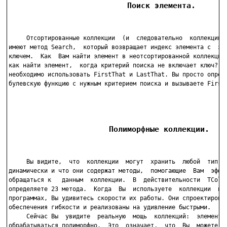
                          Поиск элемента.
     Отсортированные коллекции  (и  следовательно  коллекции с
имеют метод Search,  который возвращает индекс элемента с  зад
ключем.  Как  Вам найти элемент в неотсортированной коллекции?
как найти элемент,  когда критерий поиска не включает ключ? Ко
необходимо использовать FirstThat и LastThat. Вы просто опреде
булевскую функцию с нужным критерием поиска и вызываете FirstT
                      Полиморфные коллекции.
     Вы видите,  что  коллекции  могут  хранить  любой  тип  д
динамически и что они содержат методы,  помогающие  Вам  эффек
обращаться к   данным  коллекции.  В  действительности  TColle
определяете 23 метода.  Когда  Вы  используете  коллекции  в  
программах, Вы удивитесь скорости их работы. Они спроектирован
обеспечения гибкости и реализованы на удивление быстрыми.

     Сейчас Вы  увидите  реальную  мощь  коллекций:  элементы 
обрабатываться полиморфно.  Это  означает,  что  Вы  можете  д