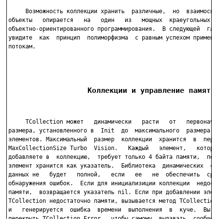
     Возможность коллекции хранить  различные,  но  взаимосвяз
объекты   опирается   на   один   из   мощных  краеугольных  к
объектно-ориентированного программирования.  В следующей  глав
увидите  как  принцип  полиморфизма  с равным успехом применяе
потокам.

                  Коллекции и управление память
     TCollection может   динамически   расти   от   первоначал
размера, установленного в  Init  до  максимального  размера  1
элементов. Максимальный  размер  коллекции  хранится  в  перем
MaxCollectionSize Turbo  Vision.   Каждый   элемент,   который
добавляете в  коллекцию,  требует только 4 байта памяти,  поск
элемент хранится как указатель.  Библиотека  динамических  стр
данных не   будет   полной,   если   ее   не  обеспечить  сред
обнаружения ошибок.  Если для инициализиции коллекции  недоста
памяти,  возвращается указатель nil. Если при добавлении элеме
TCollection недостаточно памяти, вызывается метод TCollection.
и   генерируется  ошибка  времени  выполнения  в  куче.  Вы  м
перекрыть TCollection.Error,  чтобы самому  выдавать  сообщени