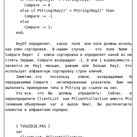
         Compare := 0

       else if PString(Key1)^ < PString(Key2)^ then

         Compare := -1

       else

         Compare := 1;

     end;

     KeyOf определяет,  какое  поля  или поля должны использов
как ключ сортировки.  В нашем  случае  -  это  поле  Name  кли
Compare берет  2  ключа сортировки и определяет какой из них д
стоять первым. Compare возвращает -1, 0 или 1 взависимости от 
является ли  Key1  меньше,  равным  или  больше  Key2.  Этот п
использует алфавитную сортировку строк ключей.

     Заметим, что    поскольку    ключи,   возвращаемые   KeyO
передаваемые Compare -  нетипированные  указатели,  Вам  необх
выполнить приведение типа в PString до ссылки на них.

     Это все,  что  Вы   должны   определить!   Сейчас,   если
переопределите ClientList  как PClientCollection вместо PColle
(изменив объявление  var  и  вызов  New),  Вы  распечатаете   
клиентов в алфавитном порядке.

     { TVGUID18.PAS }

     var
