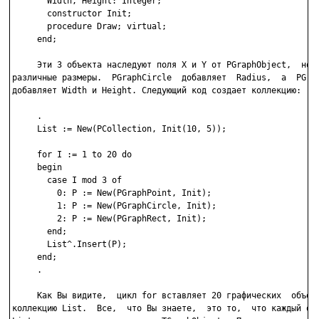
       Width, Height: Integer;

       constructor Init;

       procedure Draw; virtual;

     end;

     Эти 3 объекта наследуют поля X и Y от PGraphObject,  но  
различные размеры.  PGraphCircle  добавляет  Radius,  а  PGrap
добавляет Width и Height. Следующий код создает коллекцию:

     .

     List := New(PCollection, Init(10, 5));

     for I := 1 to 20 do

     begin

       case I mod 3 of

         0: P := New(PGraphPoint, Init);

         1: P := New(PGraphCircle, Init);

         2: P := New(PGraphRect, Init);

       end;

       List^.Insert(P);

     end;

     .

     Как Вы видите,  цикл for вставляет 20 графических  объект
коллекцию List.  Все,  что Вы знаете,  это то,  что каждый объ