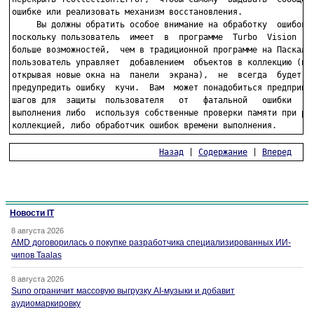
ошибке или реализовать механизм восстановления.

     Вы должны обратить особое внимание на обработку  ошибок  
поскольку пользователь  имеет  в  программе  Turbo  Vision  го
больше возможностей,  чем в традиционной программе на Паскале.
пользователь управляет  добавлением  объектов в коллекцию (нап
открывая новые окна на  панели  экрана),  не  всегда  будет  п
предупредить ошибку  кучи.  Вам  может понадобиться предпринят
шагов для  защиты  пользователя   от   фатальной   ошибки   вр
выполнения либо  используя собственные проверки памяти при раб
коллекцией, либо обработчик ошибок времени выполнения.  
Назад
 | 
Содержание
 | 
Вперед
Новости IT
8 августа 2026
AMD договорилась о покупке разработчика специализированных ИИ-
чипов Taalas
8 августа 2026
Suno ограничит массовую выгрузку AI-музыки и добавит
аудиомаркировку