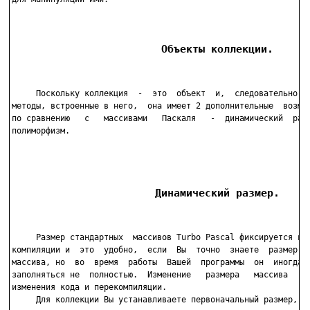
                        Объекты коллекции.
     Поскольку коллекция  -  это  объект  и,  следовательно,  
методы, встроенные в него,  она имеет 2 дополнительные  возмож
по сравнению   с   массивами   Паскаля   -  динамический  разм
полиморфизм.

                       Динамический размер.
     Размер стандартных  массивов Turbo Pascal фиксируется во 
компиляции и  это  удобно,  если  Вы  точно  знаете  размер  В
массива, но  во  время  работы  Вашей  программы  он  иногда  
заполняться не  полностью.  Изменение   размера   массива   тр
изменения кода и перекомпиляции.

     Для коллекции Вы устанавливаете первоначальный размер,  н