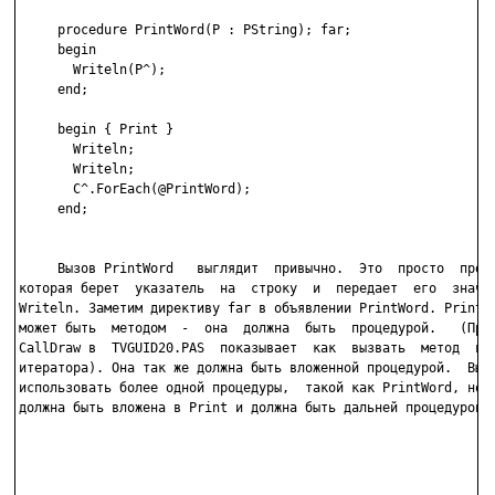
     procedure PrintWord(P : PString); far;

     begin

       Writeln(P^);

     end;

     begin { Print }

       Writeln;

       Writeln;

       C^.ForEach(@PrintWord);

     end;

     Вызов PrintWord   выглядит  привычно.  Это  просто  проце
которая берет  указатель  на  строку  и  передает  его  значен
Writeln. Заметим директиву far в объявлении PrintWord. PrintWo
может быть  методом  -  она  должна  быть  процедурой.   (Проц
CallDraw в  TVGUID20.PAS  показывает  как  вызвать  метод  в в
итератора). Она так же должна быть вложенной процедурой.  Вы м
использовать более одной процедуры,  такой как PrintWord, но к
должна быть вложена в Print и должна быть дальней процедурой.
