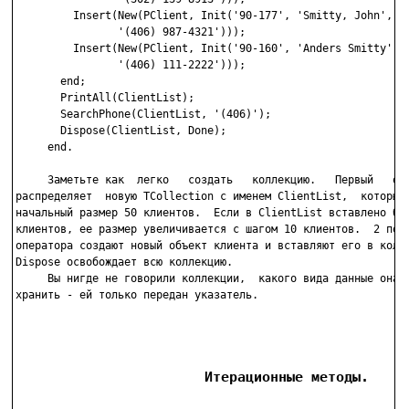
         Insert(New(PClient, Init('90-177', 'Smitty, John',

                '(406) 987-4321')));

         Insert(New(PClient, Init('90-160', 'Anders Smitty',

                '(406) 111-2222')));

       end;

       PrintAll(ClientList);

       SearchPhone(ClientList, '(406)');

       Dispose(ClientList, Done);

     end.

     Заметьте как  легко   создать   коллекцию.   Первый   опе
распределяет  новую TCollection с именем ClientList,  который 
начальный размер 50 клиентов.  Если в ClientList вставлено бол
клиентов, ее размер увеличивается с шагом 10 клиентов.  2 посл
оператора создают новый объект клиента и вставляют его в колле
Dispose освобождает всю коллекцию.

     Вы нигде не говорили коллекции,  какого вида данные она  
хранить - ей только передан указатель.

                       Итерационные методы.