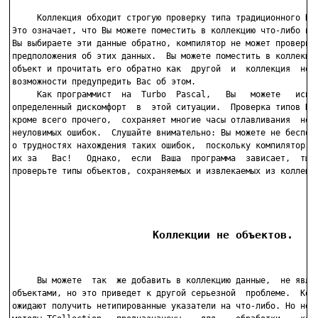
     Коллекция обходит строгую проверку типа традиционного Пас
Это означает, что Вы можете поместить в коллекцию что-либо и, 
Вы выбираете эти данные обратно, компилятор не может проверить
предположения об этих данных.  Вы можете поместить в коллекцию
объект и прочитать его обратно как  другой  и  коллекция  не  
возможности предупредить Вас об этом.

     Как программист  на  Turbo  Pascal,   Вы   можете   испыт
определенный дискомфорт  в  этой ситуации.  Проверка типов Пас
кроме всего прочего,  сохраняет многие часы отлавливания  неко
неуловимых ошибок.  Слушайте внимательно: Вы можете не беспоко
о трудностях нахождения таких ошибок,  поскольку компилятор  н
их за   Вас!   Однако,  если  Ваша  программа  зависает,  тщат
проверьте типы объектов, сохраняемых и извлекаемых из коллеций
                      Коллекции не объектов.
     Вы можете  так  же добавить в коллекцию данные,  не являю
объектами, но это приведет к другой серьезной  проблеме.  Колл
ожидают получить нетипированные указатели на что-либо. Но неко