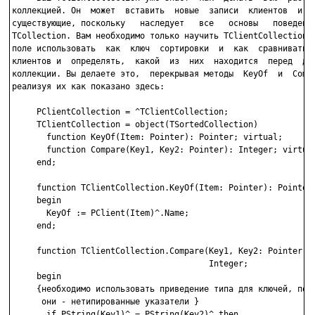
коллекцией. Он  может  вставить  новые  записи  клиентов  и уд
существующие, поскольку   наследует   все   основы   поведения
TCollection. Вам необходимо только научить TClientCollection, 
поле использовать  как  ключ  сортировки  и  как  сравнивать  
клиентов и  определять,  какой  из  них  находится  перед  дру
коллекции. Вы делаете это,  перекрывая методы  KeyOf  и  Compa
реализуя их как показано здесь:

     PClientCollection = ^TClientCollection;

     TClientCollection = object(TSortedCollection)

       function KeyOf(Item: Pointer): Pointer; virtual;

       function Compare(Key1, Key2: Pointer): Integer; virtual
     end;

     function TClientCollection.KeyOf(Item: Pointer): Pointer;
     begin

       KeyOf := PClient(Item)^.Name;

     end;

     function TClientCollection.Compare(Key1, Key2: Pointer):

                                        Integer;

     begin

     {необходимо использовать приведение типа для ключей, поск
      они - нетипированные указатели }

       if PString(Key1)^ = PString(Key2)^ then
