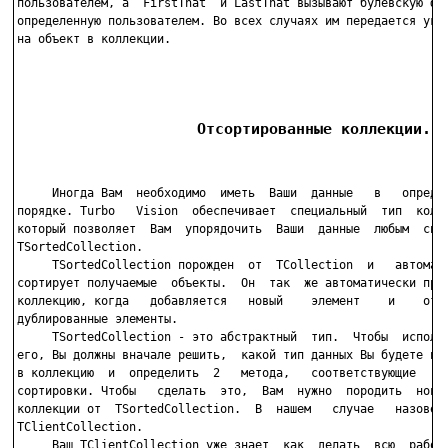
пользователем, а  FirstThat  и LastThat вызывают булевскую фун
определенную пользователем. Во всех случаях им передается указ
на объект в коллекции.

                    Отсортированные коллекции.
     Иногда Вам  необходимо  иметь  Ваши  данные   в   определ
порядке. Turbo   Vision  обеспечивает  специальный  тип  колле
который позволяет  Вам  упорядочить  Ваши  данные  любым  спос
TSortedCollection.

     TSortedCollection порожден  от  TCollection  и   автомати
сортирует получаемые  объекты.  Он  так  же автоматически пров
коллекцию, когда   добавляется   новый    элемент    и    отве
дублированные элементы.

     TSortedCollection - это абстрактный  тип.  Чтобы  использ
его, Вы должны вначале решить,  какой тип данных Вы будете пом
в коллекцию  и  определить  2   метода,   соответствующие   сп
сортировки. Чтобы   сделать  это,  Вам  нужно  породить  новый
коллекции от  TSortedCollection.  В  нашем   случае   назовем 
TClientCollection.

     Ваш TClientCollection уже знает  как  делать  всю  работу