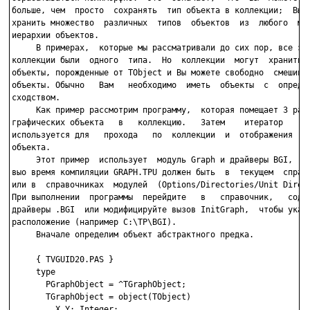
больше, чем  просто  сохранять  тип объекта в коллекции;  Вы м
хранить множество  различных  типов  объектов  из  любого  мес
иерархии объектов.

     В примерах,  которые мы рассматривали до сих пор, все эле
коллекции были  одного  типа.  Но  коллекции  могут  хранить  
объекты, порожденные от TObject и Вы можете свободно  смешиват
объекты. Обычно   Вам   необходимо  иметь  объекты  с  определ
сходством.

     Как пример рассмотрим программу,  которая помещает 3 разл
графических объекта   в   коллекцию.   Затем    итератор    Fo
используется для   прохода   по  коллекции  и  отображения  ка
объекта.

     Этот пример  использует  модуль Graph и драйверы BGI,  по
выо время компиляции GRAPH.TPU должен быть  в  текущем  справо
или в  справочниках  модулей  (Options/Directories/Unit Direct
При выполнении  программы  перейдите   в   справочник,   содер
драйверы .BGI  или модифицируйте вызов InitGraph,  чтобы указа
расположение (например C:\TP\BGI).

     Вначале определим объект абстрактного предка.

     { TVGUID20.PAS }

     type

       PGraphObject = ^TGraphObject;

       TGraphObject = object(TObject)

         X,Y: Integer;
