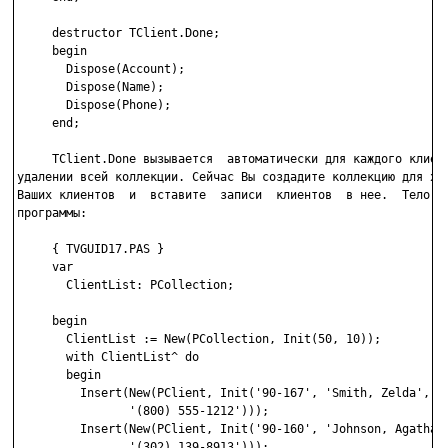
     destructor TClient.Done;

     begin

       Dispose(Account);

       Dispose(Name);

       Dispose(Phone);

     end;

     TClient.Done вызывается  автоматически для каждого клиент
удалении всей коллекции. Сейчас Вы создадите коллекцию для хра
Ваших клиентов  и  вставите  записи  клиентов  в нее.  Тело гл
программы:

     { TVGUID17.PAS }

     var

       ClientList: PCollection;

     begin

       ClientList := New(PCollection, Init(50, 10));

       with ClientList^ do

       begin

         Insert(New(PClient, Init('90-167', 'Smith, Zelda',

                '(800) 555-1212')));

         Insert(New(PClient, Init('90-160', 'Johnson, Agatha',
                '(302) 139-8913')));
