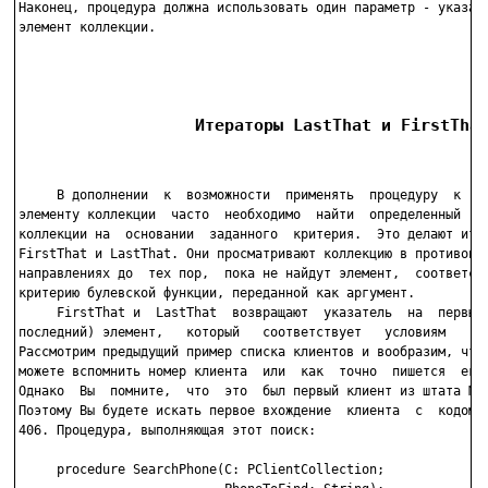
Наконец, процедура должна использовать один параметр - указате
элемент коллекции.

                  Итераторы LastThat и FirstTha
     В дополнении  к  возможности  применять  процедуру  к  ка
элементу коллекции  часто  необходимо  найти  определенный  эл
коллекции на  основании  заданного  критерия.  Это делают итер
FirstThat и LastThat. Они просматривают коллекцию в противопол
направлениях до  тех пор,  пока не найдут элемент,  соответств
критерию булевской функции, переданной как аргумент.

     FirstThat и  LastThat  возвращают  указатель  на  первый 
последний) элемент,   который   соответствует   условиям    по
Рассмотрим предыдущий пример списка клиентов и вообразим, что 
можете вспомнить номер клиента  или  как  точно  пишется  его 
Однако  Вы  помните,  что  это  был первый клиент из штата Mon
Поэтому Вы будете искать первое вхождение  клиента  с  кодом  
406. Процедура, выполняющая этот поиск:

     procedure SearchPhone(C: PClientCollection;
