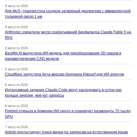
8 августа 2026
Для MoS₂-транзистора создали затворный диэлектрик с эквивалентной
толщиной около 1 нм
8 августа 2026
Anthropic сократила число срабатываний биофильтра Claude Fable 5 на
85%
8 августа 2026
Backflip AI выпустила ИИ-модель для преобразования 3D-сканов в
параметрические CAD-модели
8 августа 2026
Cloudflare запустила бета-версию браузера Kitesurf для ИИ-агентов
8 августа 2026
Интенсивные задания Claude Code могут расходовать в сотни раз
больше энергии, чем чат-запросы
8 августа 2026
Firebird открыла в Армении ИИ-центр и планирует развернуть 70 тысяч
GPU
7 августа 2026
Airbnb протестирует поиск жилья по запросам на естественном языке