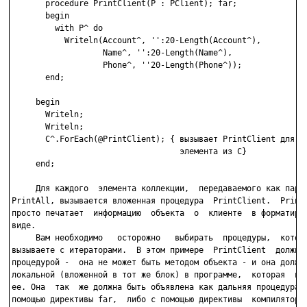
       procedure PrintClient(P : PClient); far;

       begin

         with P^ do

           Writeln(Account^, '':20-Length(Account^),

                   Name^, '':20-Length(Name^),

                   Phone^, ''20-Length(Phone^));

       end;

     begin

       Writeln;

       Writeln;

       C^.ForEach(@PrintClient); { вызывает PrintClient для ка
                                   элемента из С}

     end;

     Для каждого  элемента коллекции,  передаваемого как парам
PrintAll, вызывается вложенная процедура  PrintClient.  PrintC
просто печатает  информацию  объекта  о  клиенте  в форматиров
виде.

     Вам необходимо   осторожно   выбирать  процедуры,  которы
вызываете с итераторами.  В этом примере  PrintClient  должна 
процедурой -  она не может быть методом объекта - и она должна
локальной (вложенной в тот же блок) в программе,  которая  выз
ее. Она  так  же должна быть объявлена как дальняя процедура л
помощью директивы far,  либо с помощью директивы  компилятора 