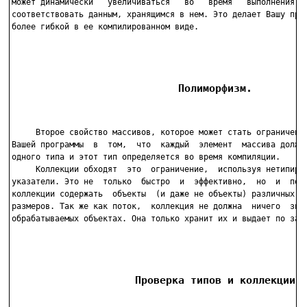
может динамически   увеличиваться   во   время   выполнения,  
соответствовать данным, хранящимся в нем. Это делает Вашу прог
более гибкой в ее компилированном виде.

                           Полиморфизм.
     Второе свойство массивов, которое может стать ограничение
Вашей программы  в  том,  что  каждый  элемент  массива должен
одного типа и этот тип определяется во время компиляции.

     Коллекции обходят  это  ограничение,  используя нетипиров
указатели. Это не  только  быстро  и  эффективно,  но  и  позв
коллекции содержать  объекты  (и даже не объекты) различных ти
размеров. Так же как поток,  коллекция не должна  ничего  знат
обрабатываемых объектах. Она только хранит их и выдает по запр
                    Проверка типов и коллекции.