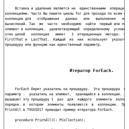
     Вставка и удаление являются не  единственными  операциями
коллекциями. Часто Вы пишете циклы for для прохода по всем объ
коллекции для   отображения   данных   или   выполнения   неко
вычислений. Так  же  часто  необходимо  найти  первый или посл
элемент в коллекции,  удовлетворяющий  определенному  условию.
этих целей   коллекция   имеет   3  итерационных  метода:  For
FirstThat и  LastThat.  Каждый  из  них  использует  указатель
процедуру или функцию как единственный параметр.

                         Итератор ForEach.
     ForEach берет указатель на процедуру.  Эта процедура  име
параметр -  указатель на элемент,  хранящийся в коллекции.  Fo
вызывает эту процедуру 1  раз  для  каждого  элемента  коллекц
порядке, в  котором  элементы  появляются  в  коллекции.  Проц
PrintAll в TVGUID17 приводит пример итератора ForEach.

     procedure PrintAll(C: PCollection);
