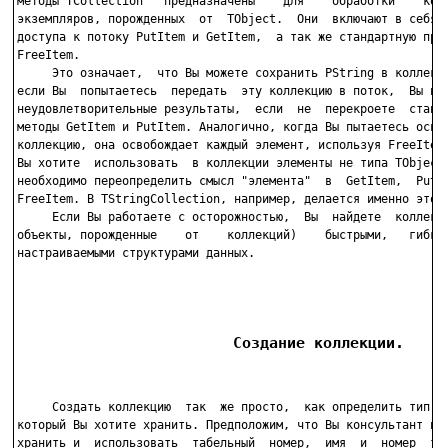
методы TCollection   предназначены    для    обработки    колл
экземпляров, порожденных  от  TObject.  Они  включают в себя м
доступа к потоку PutItem и GetItem,  а так же стандартную проц
FreeItem.

     Это означает,  что Вы можете сохранить PString в коллекци
если Вы  попытаетесь  передать  эту коллекцию в поток,  Вы пол
неудовлетворительные результаты,  если  не  перекроете  станда
методы GetItem и PutItem. Аналогично, когда Вы пытаетесь освоб
коллекцию, она освобождает каждый элемент, используя FreeItem.
Вы хотите  использовать  в коллекции элементы не типа TObject,
необходимо переопределить смысл "элемента"  в  GetItem,  PutIt
FreeItem. В TStringCollection, например, делается именно это.

     Если Вы работаете с осторожностью,  Вы  найдете  коллекци
объекты, порожденные    от    коллекций)    быстрыми,   гибким
настраиваемыми структурами данных.

                        Создание коллекции.
     Создать коллекцию  так  же просто,  как определить тип да
который Вы хотите хранить. Предположим, что Вы консультант и х
хранить и  использовать  табельный  номер,  имя  и  номер  тел