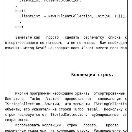
       ClientList: PClientCollection;

     .

     begin

       ClientList := New(PClientCollection, Init(50, 10));

       .

     end;

     Заметьте как   просто   сделать  распечатку  списка  клие
отсортированного по номерам,  а не по имени.  Вам необходимо п
изменить метод KeyOf на возврат поля ACount вместо поля Name.

                         Коллекции строк.
     Многим программам необходимо хранить  отсортированные  ст
Для этого   Turbo   Vision   предоставляет   специальную  колл
TStringCollection. Заметим,  что элементы  TStringCollection  
объекты, это указатели на строки Turbo Pascal.  Поскольку колл
строк наследуется от  TSortedCollection,  дублированные  строк
сохраняются.

     Использовать коллекции   строк   просто.    Просто    объ
переменную указателя  на коллекцию строк.  Распределение колле