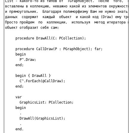
List - какого-то из типов от  TGraphObject.  После  того,  как
вставлены в коллекцию, неважно какой из элементов окружность, 
и прямоугольник.  Благодаря полиморфизму Вам не нужно знать ск
данных  содержит  каждый  объект  и какой код (Draw) ему требу
Просто пройдем  по  коллекции,  используя  метод итератора и к
объект отобразит себя сам:

     procedure DrawAll(C: PCollection);

     procedure CallDraw(P : PGraphObject); far;

     begin

       P^.Draw;

     end;

     begin { DrawAll }

       C^.ForEach(@CallDraw);

     end;

     var

       GraphicsList: PCollection;

     begin

       .

       DrawAll(GraphicsList);

       .

     end.
