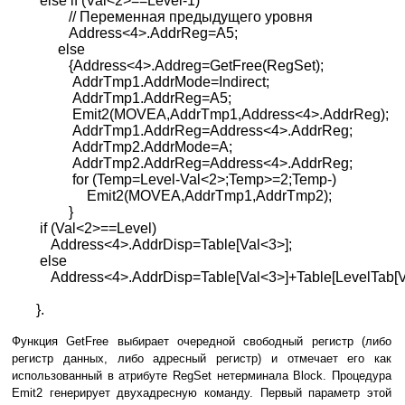
else if (Val<2>==Level
-1)
// Переменная предыдущего уровня
Address<4>.AddrReg=A5;
else
{Address<4>.Addreg=GetFree(RegSet
);
AddrTmp1.AddrMode=Indirect;
AddrTmp1.AddrReg=A5;
Emit2(MOVEA,AddrTmp1,Address<4>.AddrReg);
AddrTmp1.AddrReg=Address<4>.AddrReg;
AddrTmp2.AddrMode=A;
AddrTmp2.AddrReg=Address<4>.AddrReg;
for (Temp=Level
-Val<2>;Temp>=2;Temp-)
Emit2(MOVEA,AddrTmp1,AddrTmp2);
}
if (Val<2>==Level
)
Address<4>.AddrDisp=Table[Val<3>];
else
Address<4>.AddrDisp=Table[Val<3>]+Table[LevelTab[Va
}.
Функция GetFree выбирает очередной свободный регистр (либо
регистр данных, либо адресный регистр) и отмечает его как
использованный в атрибуте RegSet нетерминала Block. Процедура
Emit2 генерирует двухадресную команду. Первый параметр этой