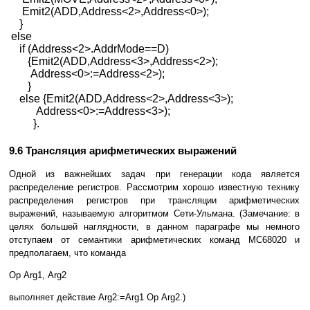
Emit2(ADD,Address<2>,Address<0>);
}
else
if (Address<2>.AddrMode==D)
{Emit2(ADD,Address<3>,Address<2>);
Address<0>:=Address<2>);
}
else {Emit2(ADD,Address<2>,Address<3>);
Address<0>:=Address<3>);
}.
9.6 Трансляция арифметических выражений
Одной из важнейших задач при генерации кода является
распределение регистров. Рассмотрим хорошо известную технику
распределения регистров при трансляции арифметических
выражений, называемую алгоритмом Сети-Ульмана. (Замечание: в
целях большей наглядности, в данном параграфе мы немного
отступаем от семантики арифметических команд MC68020 и
предполагаем, что команда
Op Arg1, Arg2
выполняет действие Arg2:=Arg1 Op Arg2.)