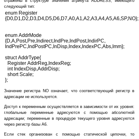
отражены в структуре значения атрибута ADDRESS, имеющего
следующий тип:
enum Register
{D0,D1,D2,D3,D4,D5,D6,D7,A0,A1,A2,A3,A4,A5,A6,SP,NO};
enum AddrMode
{D,A,Post,Pre,Indirect,IndPre,IndPost,IndirPC,
IndPrePC,IndPostPC,InDisp,Index,IndexPC,Abs,Imm};
struct AddrType{
Register AddrReg,IndexReg;
int IndexDisp,AddrDisp;
short Scale;
};
Значение регистра NO означает, что соответствующий регистр в
адресации не используется.
Доступ к переменным осуществляется в зависимости от их уровня:
глобальные переменные адресуются с помощью абсолютной
адресации; переменные в процедуре текущего уровня адресуются
через регистр базы А6.
Если стек организован с помощью статической цепочки, то