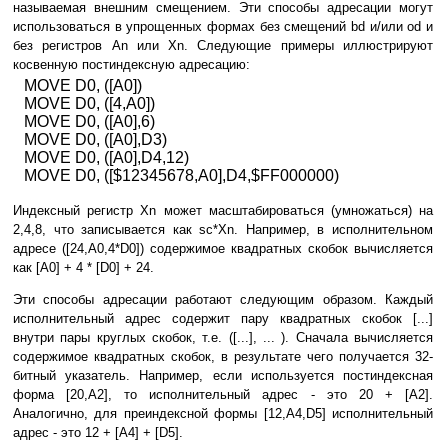
называемая внешним смещением. Эти способы адресации могут
использоваться в упрощенных формах без смещений bd и/или od и
без регистров An или Xn. Следующие примеры иллюстрируют
косвенную постиндексную адресацию:
MOVE D0, ([A0])
MOVE D0, ([4,A0])
MOVE D0, ([A0],6)
MOVE D0, ([A0],D3)
MOVE D0, ([A0],D4,12)
MOVE D0, ([$12345678,A0],D4,$FF000000)
Индексный регистр Xn может масштабироваться (умножаться) на
2,4,8, что записывается как sc*Xn. Например, в исполнительном
адресе ([24,A0,4*D0]) содержимое квадратных скобок вычисляется
как [A0] + 4 * [D0] + 24.
Эти способы адресации работают следующим образом. Каждый
исполнительный адрес содержит пару квадратных скобок [...]
внутри пары круглых скобок, т.е. ([...], ... ). Сначала вычисляется
содержимое квадратных скобок, в результате чего получается 32-
битный указатель. Например, если используется постиндексная
форма [20,A2], то исполнительный адрес - это 20 + [A2].
Аналогично, для преиндексной формы [12,A4,D5] исполнительный
адрес - это 12 + [A4] + [D5].