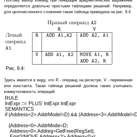
Поэтому выбор команд при генерации арифметических выражений
определяется довольно простыми таблицами решений. Например,
для целочисленного сложения такая таблица приведена на рис. 9.4.
Рис. 9.4:
Здесь имеется в виду, что R - операнд на регистре, V - переменная
или константа. Такая таблица решений должна также учитывать
коммутативность операций.
RULE
IntExpr ::= 'PLUS' IntExpr IntExpr
SEMANTICS
if (Address<2>.AddrMode!=D) && (Address<3>.AddrMode!=D
{Address<0>.AddrMode=D;
Address<0>.Addreg=GetFree(RegSet
);
Emit2(MOVE,Address<2>,Address<0>);