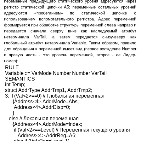
переменные предыдущего статического уровня адресуются через
регистр статической цепочки А5; переменные остальных уровней
адресуются «пробеганием» по статической цепочке с
использованием вспомогательного регистра. Адрес переменной
формируется при обработке структуры переменной слева направо и
передается сначала сверху вниз как наследуемый атрибут
нетерминала VarTail, а затем передается снизу-вверх как
глобальный атрибут нетерминала Variable. Таким образом, правило
для обращения к переменной имеет вид (первое вхождение Number
в правую часть - это уровень переменной, второе - ее Лидер-
номер):
RULE
Variable ::= VarMode Number Number VarTail
SEMANTICS
int Temp;
struct AddrType AddrTmp1, AddrTmp2;
3: if (Val<2>==0) // Глобальная переменная
{Address<4>.AddrMode=Abs;
Address<4>.AddrDisp=0;
}
else // Локальная переменная
{Address<4>.AddrMode=Index;
if (Val<2>==Level
) // Переменная текущего уровня
Address<4>.AddrReg=A6;