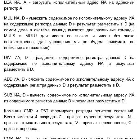
LEA ИА, А - загрузить исполнительный адрес ИА на адресный
регистр А.
MUL ИА, D - умножить содержимое по исполнительному адресу ИА
на содержимое регистра данных D и результат разместить в D (на
самом деле в системе команд имеются две различные команды
MULS и MULU для чисел со знаком и чисел без знака
соответственно; для упрощения мы не будем принимать во
внимание это различие).
DIV ИА, D - разделить содержимое регистра данных D на
содержимое по исполнительному адресу ИА и результат
разместить в D.
ADD ИА, D - сложить содержимое по исполнительному адресу ИА с
содержимым регистра данных D и результат разместить в D.
SUB ИА, D - вычесть содержимое по исполнительному адресу ИА
из содержимого регистра данных D и результат разместить в D.
Команды CMP и TST формируют разряды регистра состояний.
Всего имеется 4 разряда: Z - признак нулевого результата, N -
признак отрицательного результата, V - признак переполнения, C -
признак переноса.
CMP ИА, D - из содержимого регистра данных D вычитается