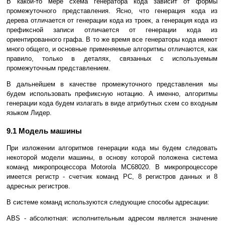
В какой-то мере схема генератора кода зависит от формы
промежуточного представления. Ясно, что генерация кода из
дерева отличается от генерации кода из троек, а генерация кода из
префиксной записи отличается от генерации кода из
ориентированного графа. В то же время все генераторы кода имеют
много общего, и основные применяемые алгоритмы отличаются, как
правило, только в деталях, связанных с используемым
промежуточным представлением.
В дальнейшем в качестве промежуточного представления мы
будем использовать префиксную нотацию. А именно, алгоритмы
генерации кода будем излагать в виде атрибутных схем со входным
языком Лидер.
9.1 Модель машины
При изложении алгоритмов генерации кода мы будем следовать
некоторой модели машины, в основу которой положена система
команд микропроцессора Motorola MC68020. В микропроцессоре
имеется регистр - счетчик команд PC, 8 регистров данных и 8
адресных регистров.
В системе команд используются следующие способы адресации:
ABS - абсолютная: исполнительным адресом является значение