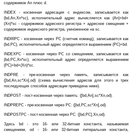
содержимое An плюс d.
INDEX - косвенная адресация с индексом, записывается как
(bd,An,Xn*sc), исполнительный адрес вычисляется как (An)+bd+
(Xn)*sc - содержимое адресного регистра + адресное смещение +
содержимое индексного регистра, умноженное на sc.
INDIRPC - косвенная через PC (счетчик команд), записывается как
(bd,PC), исполнительный адрес определяется выражением (PC)+bd.
INDEXPC - косвенная через PC со смещением, записывается как
(bd,PC,Xn*sc), исполнительный адрес определяется выражением
(PC)+bd+(Xn)*sc.
INDPRE - пре-косвенная через память, записывается как
([bd,An,sc*Xn],od) (схема вычисления адресов для этого и трех
последующих способов адресации приведена ниже).
INDPOST - пост-косвенная через память: ([bd,An],sc*Xn,od).
INDPREPC - пре-косвенная через PC: ([bd,PC,sc*Xn],od).
INDPOSTPC - пост-косвенная через PC: ([bd,PC],Xn,od).
Здесь bd - это 16- или 32-битная константа, называемая
смещением, od - 16- или 32-битная литеральная константа,