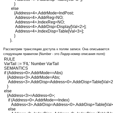
}
else
{Address<4>.AddrMode=IndPost;
Address<4>.AddrReg=NO;
Address<4>.IndexReg=NO;
Address<4>.AddrDisp=Display[Val<2>];
Address<4>.IndexDisp=Table[Val<3>];
}
}.
Рассмотрим трансляцию доступа к полям записи. Она описывается
следующим правилом (Number - это Лидер-номер описания поля):
RULE
VarTail ::= 'FIL' Number VarTail
SEMANTICS
if (Address<0>.AddrMode==Abs)
{Address<3>.AddrMode=Abs;
Address<3>.AddrDisp=Address<0>.AddrDisp+Table[Val<2
}
else
{Address<3>=Address<0>;
if (Address<0>.AddrMode==Index)
Address<3>.AddrDisp=Address<0>.AddrDisp+Table[Val
else