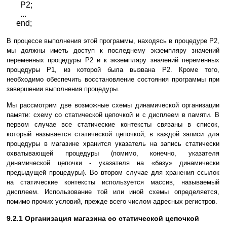
P2;
...
end;
В процессе выполнения этой программы, находясь в процедуре P2,
мы должны иметь доступ к последнему экземпляру значений
переменных процедуры P2 и к экземпляру значений переменных
процедуры P1, из которой была вызвана P2. Кроме того,
необходимо обеспечить восстановление состояния программы при
завершении выполнения процедуры.
Мы рассмотрим две возможные схемы динамической организации
памяти: схему со статической цепочкой и с дисплеем в памяти. В
первом случае все статические контексты связаны в список,
который называется статической цепочкой; в каждой записи для
процедуры в магазине хранится указатель на запись статически
охватывающей процедуры (помимо, конечно, указателя
динамической цепочки - указателя на «базу» динамически
предыдущей процедуры). Во втором случае для хранения ссылок
на статические контексты используется массив, называемый
дисплеем. Использование той или иной схемы определяется,
помимо прочих условий, прежде всего числом адресных регистров.
9.2.1 Организация магазина со статической цепочкой