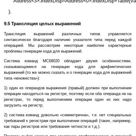
Address<3>.IndexDisp=Address<0>.IndexDisp+Table[Val
}.
9.5 Трансляция целых выражений
Трансляция выражений различных типов управляется
синтаксически благодаря наличию указателя типа перед каждой
операцией. Мы рассмотрим некоторые наиболее характерные
проблемы генерации кода для выражений.
Система команд МС68020 обладает двумя особенностями,
сказывающимися на генерации кода для арифметических
выражений (то же можно сказать и о генерации кода для выражений
типа «множества»):
1) один из операндов выражения (правый) должен при выполнении
операции находиться на регистре, поэтому если оба операнда не на
регистрах, то перед выполнением операции один из них надо
загрузить на регистр;
2) система команд довольно «симметрична», т.е. нет специальных
требований к регистрам при выполнении операций (таких, например,
как пары регистров или требования четности и т.д.).