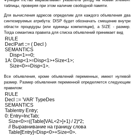
таблицы, проверяя при этом наличие свободной памяти.
Для вычисления адресов определим для каждого объявления два
синтезируемых атрибута: DISP будет обозначать смещение внутри
области процедуры (или единицы компиляции), а SIZE - размер.
Тогда семантика правила для списка объявлений принимает вид
RULE
DeclPart ::= ( Decl )
SEMANTICS
Disp<1>=0;
1A: Disp<1>=Disp<1>+Size<1>;
Size<0>=Disp<1>.
Все объявления, кроме объявлений переменных, имеют нулевой
размер. Размер объявления переменной определяется следующим
правилом:
RULE
Decl ::= 'VAR' TypeDes
SEMANTICS
Tablentry Entry;
0: Entry=IncTab;
Size<0>=((Table[VAL<2>]+1) / 2)*2;
// Выравнивание на границу слова
Table[Entry]=Disp<0>+Size<0>.