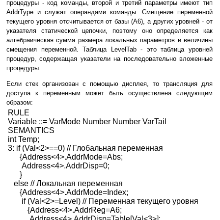
процедуры - код команды, второй и третий параметры имеют тип
AddrType и служат операндами команды. Смещение переменной
текущего уровня отсчитывается от базы (А6), а других уровней - от
указателя статической цепочки, поэтому оно определяется как
алгебраическая сумма размера локальных параметров и величины
смещения переменной. Таблица LevelTab - это таблица уровней
процедур, содержащая указатели на последовательно вложенные
процедуры.
Если стек организован с помощью дисплея, то трансляция для
доступа к переменным может быть осуществлена следующим
образом:
RULE
Variable ::= VarMode Number Number VarTail
SEMANTICS
int Temp;
3: if (Val<2>==0) // Глобальная переменная
{Address<4>.AddrMode=Abs;
Address<4>.AddrDisp=0;
}
else // Локальная переменная
{Address<4>.AddrMode=Index;
if (Val<2>=Level
) // Переменная текущего уровня
{Address<4>.AddrReg=A6;
Address<4>.AddrDisp=Table[Val<3>];