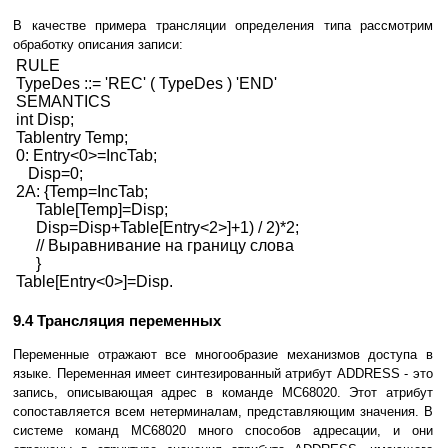
В качестве примера трансляции определения типа рассмотрим
обработку описания записи:
RULE
TypeDes ::= 'REC' ( TypeDes ) 'END'
SEMANTICS
int Disp;
Tablentry Temp;
0: Entry<0>=IncTab;
Disp=0;
2A: {Temp=IncTab;
Table[Temp]=Disp;
Disp=Disp+Table[Entry<2>]+1) / 2)*2;
// Выравнивание на границу слова
}
Table[Entry<0>]=Disp.
9.4 Трансляция переменных
Переменные отражают все многообразие механизмов доступа в
языке. Переменная имеет синтезированный атрибут ADDRESS - это
запись, описывающая адрес в команде МС68020. Этот атрибут
сопоставляется всем нетерминалам, представляющим значения. В
системе команд МС68020 много способов адресации, и они