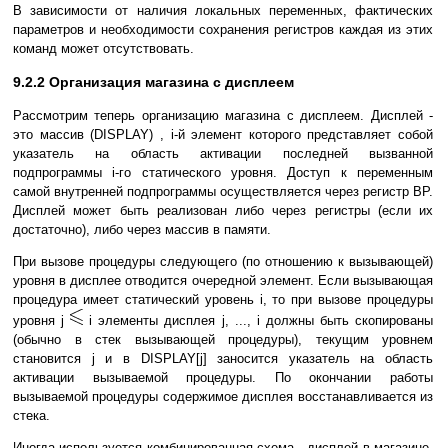
В зависимости от наличия локальных переменных, фактических
параметров и необходимости сохранения регистров каждая из этих
команд может отсутствовать.
9.2.2 Организация магазина с дисплеем
Рассмотрим теперь организацию магазина с дисплеем. Дисплей -
это массив (DISPLAY) , i-й элемент которого представляет собой
указатель на область активации последней вызванной
подпрограммы i-го статического уровня. Доступ к переменным
самой внутренней подпрограммы осуществляется через регистр BP.
Дисплей может быть реализован либо через регистры (если их
достаточно), либо через массив в памяти.
При вызове процедуры следующего (по отношению к вызывающей)
уровня в дисплее отводится очередной элемент. Если вызывающая
процедура имеет статический уровень i, то при вызове процедуры
уровня j
i элементы дисплея j, ..., i должны быть скопированы
(обычно в стек вызывающей процедуры), текущим уровнем
становится j и в DISPLAY[j] заносится указатель на область
активации вызываемой процедуры. По окончании работы
вызываемой процедуры содержимое дисплея восстанавливается из
стека.
Иногда используется комбинированная схема - дисплей в магазине.