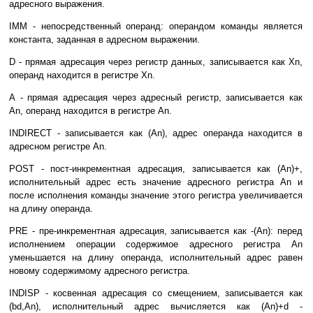
адресного выражения.
IMM - непосредственный операнд: операндом команды является
константа, заданная в адресном выражении.
D - прямая адресация через регистр данных, записывается как Хn,
операнд находится в регистре Хn.
А - прямая адресация через адресный регистр, записывается как
An, операнд находится в регистре An.
INDIRECT - записывается как (An), адрес операнда находится в
адресном регистре An.
POST - пост-инкрементная адресация, записывается как (Аn)+,
исполнительный адрес есть значение адресного регистра An и
после исполнения команды значение этого регистра увеличивается
на длину операнда.
PRE - пре-инкрементная адресация, записывается как -(Аn): перед
исполнением операции содержимое адресного регистра An
уменьшается на длину операнда, исполнительный адрес равен
новому содержимому адресного регистра.
INDISP - косвенная адресация со смещением, записывается как
(bd,An), исполнительный адрес вычисляется как (An)+d -