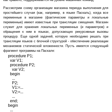
Рассмотрим схему организации магазина периода выполнения для
простейшего случая (как, например, в языке Паскаль), когда все
переменные в магазине (фактические параметры и локальные
переменные) имеют известные при трансляции смещения. Магазин
служит для хранения локальных переменных (и параметров) и
обращения к ним в языках, допускающих рекурсивные вызовы
процедур. Еще одной задачей, которую необходимо решать при
трансляции языков с блочной структурой - обеспечение реализации
механизмов статической вложенности. Пусть имеется следующий
фрагмент программы на Паскале:
procedure P1;
var V1;
procedure P2;
var V2;
begin
...
P2;
V1:=...
V2:=...
...
end;
begin
...