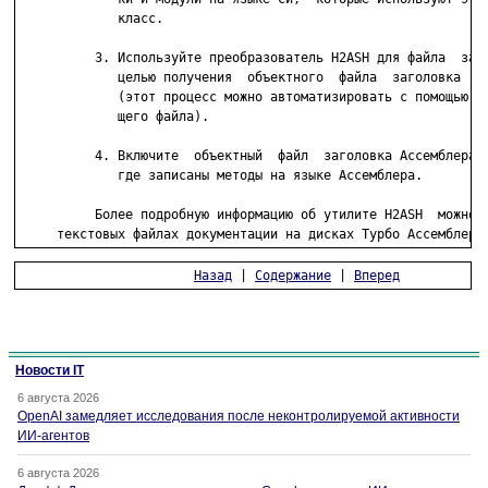
             класс.

          3. Используйте преобразователь H2ASH для файла  заго
             целью получения  объектного  файла  заголовка  Ас
             (этот процесс можно автоматизировать с помощью  ф
             щего файла).

          4. Включите  объектный  файл  заголовка Ассемблера в
             где записаны методы на языке Ассемблера.

          Более подробную информацию об утилите H2ASH  можно  
     текстовых файлах документации на дисках Турбо Ассемблера
Назад
 | 
Содержание
 | 
Вперед
Новости IT
6 августа 2026
OpenAI замедляет исследования после неконтролируемой активности
ИИ-агентов
6 августа 2026