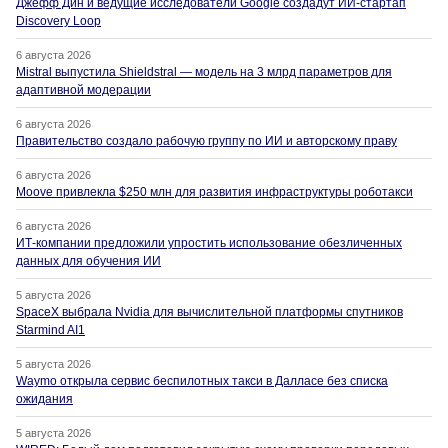
Джефф Дин и ведущие исследователи Google создадут ИИ-стартап
Discovery Loop
6 августа 2026
Mistral выпустила Shieldstral — модель на 3 млрд параметров для
адаптивной модерации
6 августа 2026
Правительство создало рабочую группу по ИИ и авторскому праву
6 августа 2026
Moove привлекла $250 млн для развития инфраструктуры роботакси
6 августа 2026
ИТ-компании предложили упростить использование обезличенных
данных для обучения ИИ
5 августа 2026
SpaceX выбрала Nvidia для вычислительной платформы спутников
Starmind AI1
5 августа 2026
Waymo открыла сервис беспилотных такси в Далласе без списка
ожидания
5 августа 2026