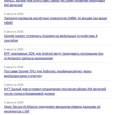
WIRED: Белый дом подготовил закрытую схему проверки передовых
ИИ-моделей
5 августа 2026
Samsung раскрыла расчётные показатели zHBM: до восьми раз выше
HBM5
5 августа 2026
Google начнет отключать Assistant на мобильных устройствах 4
сентября
5 августа 2026
EFF: рекламные SDK для Android могут передавать геолокацию без
отдельного запроса разрешения
5 августа 2026
Поставки Google TPU для Anthropic профинансируют через
внебалансовую структуру
4 августа 2026
NYT: Белый дом отложил ограничения против китайских ИИ-моделей
после спора в Кремниевой долине
4 августа 2026
Open Secure AI Alliance предложил механизм обмена данными об
инцидентах с ИИ