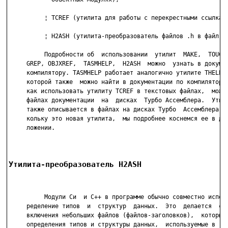
          ¦ TCREF (утилита для работы с перекрестными ссылками
          ¦ H2ASH (утилита-преобразователь файлов .h в файл .a
          Подробности об  использовании  утилит  MAKE,  TOUCH,
     GREP, OBJXREF,  TASMHELP,  H2ASH  можно  узнать в докумен
     компилятору. TASMHELP работает аналогично утилите THELP, 
     которой также  можно найти в документации по компилятору.
     как использовать утилиту TCREF в текстовых файлах,  можно
     файлах документации  на  дисках  Турбо Ассемблера.  Утили
     также описывается в файлах на дисках Турбо  Ассемблера,  
     кольку это новая утилита,  мы подробнее коснемся ее в дан
     ложении.

Утилита-преобразователь H2ASH
          Модули Си  и С++ в программе обычно совместно исполь
     ределение типов  и  структур  данных.  Это  делается  с  
     включения небольших файлов (файлов-заголовков),  которые 
     определения типов и структуры данных,  используемые в  не