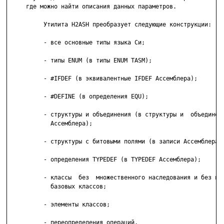
     где можно найти описания данных параметров.

          Утилита H2ASH преобразует следующие конструкции:

          - все основные типы языка Си;

          - типы ENUM (в типы ENUM TASM);

          - #IFDEF (в эквивалентные IFDEF Ассемблера);

          - #DEFINE (в определения EQU);

          - структуры и объединения (в структуры и  объединени
            Ассемблера);

          - структуры с битовыми полями (в записи Ассемблера R
          - определения TYPEDEF (в TYPEDEF Ассемблера);

          - классы  без  множественного наследования и без вир
            базовых классов;

          - элементы классов;

          - переопределения операций.
