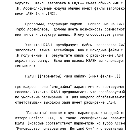
     модулях.  Файл  заголовка в Си/С++ имеет обычно имя с рас
     .H. Ассемблируемые модули обычно имеют файлы заголовков с
     нием .ASH (или .INC).

          Программы, содержащие модули,  написанные на Си/С++ 
     Турбо Ассемблера,  должны иметь возможность совместного о
     ния типов и структур данных. Этому способствует утилита H
          Утилита H2ASH  преобразует  файлы  заголовков Си/С++
     заголовков  языка  Ассемблера. Как и исходные файлы с рас
     .H полученные  в  результате файлы с расширением .ASH сам
     держат программу.  Если для вызова H2ASH вы используете с
     синтаксис:

          H2ASH [[параметры] <имя_файла> [<имя_файла> .]]

     где каждое  поле "имя_файла" задает имя конвертируемого ф
     головка. Утилита H2ASH предполагает, что преобразуемый фа
     по умолчанию расширение .H. Для каждого обрабатываемого ф
     ответствующий выходной файл имеет расширение .ASH.

          "Параметры" соответствуют параметрам командной строк
     лятора Borland  C++,  а  также  специфическим  параметрам
     H2ASH (которые соответствуют параметрам -q Турбо Ассембле
     "Руководство пользователя  Bоrland C++" и оперативный спр