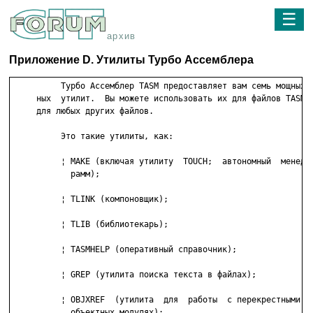
☰
архив
Приложение D. Утилиты Турбо Ассемблера
          Турбо Ассемблер TASM предоставляет вам семь мощных  
     ных  утилит.  Вы можете использовать их для файлов TASM, 
     для любых других файлов.

          Это такие утилиты, как:

          ¦ MAKE (включая утилиту  TOUCH;  автономный  менедже
            рамм);

          ¦ TLINK (компоновщик);

          ¦ TLIB (библиотекарь);

          ¦ TASMHELP (оперативный справочник);

          ¦ GREP (утилита поиска текста в файлах);

          ¦ OBJXREF  (утилита  для  работы  с перекрестными сс
            объектных модулях);
