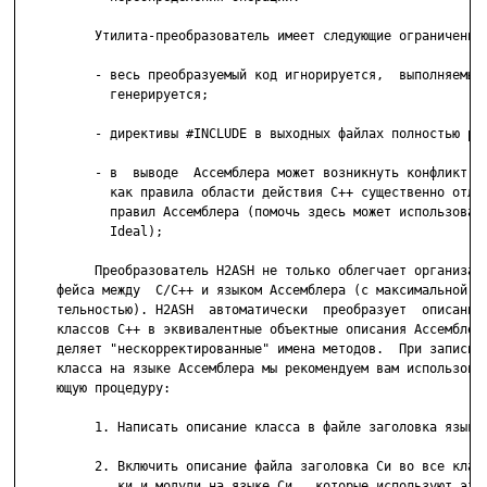
          Утилита-преобразователь имеет следующие ограничения:
          - весь преобразуемый код игнорируется,  выполняемый 
            генерируется;

          - директивы #INCLUDE в выходных файлах полностью рас
          - в  выводе  Ассемблера может возникнуть конфликт им
            как правила области действия С++ существенно отлич
            правил Ассемблера (помочь здесь может использовани
            Ideal);

          Преобразователь H2ASH не только облегчает организаци
     фейса между  С/С++ и языком Ассемблера (с максимальной пр
     тельностью). H2ASH  автоматически  преобразует  описания 
     классов С++ в эквивалентные объектные описания Ассемблера
     деляет "нескорректированные" имена методов.  При записи  
     класса на языке Ассемблера мы рекомендуем вам использоват
     ющую процедуру:

          1. Написать описание класса в файле заголовка языка 
          2. Включить описание файла заголовка Си во все класс
             ки и модули на языке Си,  которые используют этот