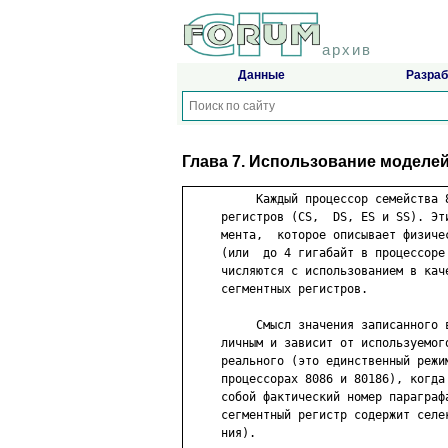
архив
Данные
Разраб
Глава 7. Использование моделе
          Каждый процессор семейства 
     регистров (CS,  DS, ES и SS). Эт
     мента,  которое описывает физиче
     (или  до 4 гигабайт в процессоре
     числяются с использованием в кач
     сегментных регистров.

          Смысл значения записанного 
     личным и зависит от используемог
     реального (это единственный режи
     процессорах 8086 и 80186), когда
     собой фактический номер параграф
     сегментный регистр содержит селе
     ния).
