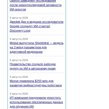
OpenAI замедляет исследования
после неконтролируемой активности
ИИ-агентов
6 августа 2026
Джефф Дин и ведущие исследователи
Google создадут ИИ-стартап
Discovery Loop
6 августа 2026
Mistral выпустила Shieldstral — модель
на 3 млрд параметров для
адаптивной модерации
6 августа 2026
Правительство создало рабочую
группу по ИИ и авторскому праву
6 августа 2026
Moove привлекла $250 млн для
развития инфраструктуры роботакси
6 августа 2026
ИТ-компании предложили упростить
использование обезличенных данных
для обучения ИИ