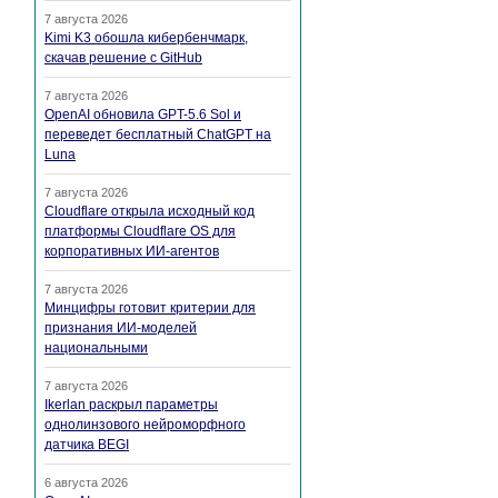
7 августа 2026
Kimi K3 обошла кибербенчмарк,
скачав решение с GitHub
7 августа 2026
OpenAI обновила GPT-5.6 Sol и
переведет бесплатный ChatGPT на
Luna
7 августа 2026
Cloudflare открыла исходный код
платформы Cloudflare OS для
корпоративных ИИ-агентов
7 августа 2026
Минцифры готовит критерии для
признания ИИ-моделей
национальными
7 августа 2026
Ikerlan раскрыл параметры
однолинзового нейроморфного
датчика BEGI
6 августа 2026