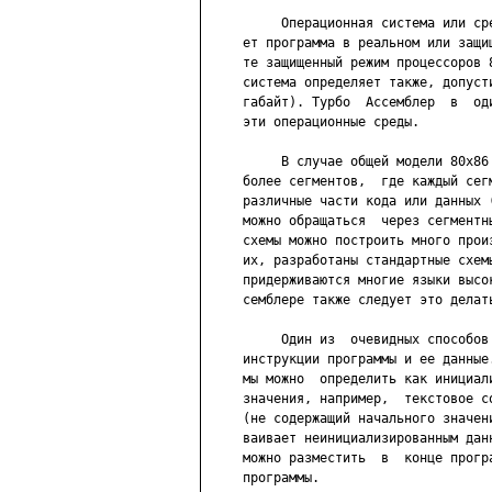
          Операционная система или ср
     ет программа в реальном или защи
     те защищенный режим процессоров 
     система определяет также, допуст
     габайт). Турбо  Ассемблер  в  од
     эти операционные среды.

          В случае общей модели 80х86
     более сегментов,  где каждый сег
     различные части кода или данных 
     можно обращаться  через сегментн
     схемы можно построить много прои
     их, разработаны стандартные схем
     придерживаются многие языки высо
     семблере также следует это делать
          Один из  очевидных способов
     инструкции программы и ее данные
     мы можно  определить как инициал
     значения, например,  текстовое с
     (не содержащий начального значен
     ваивает неинициализированным дан
     можно разместить  в  конце прогр
     программы.
