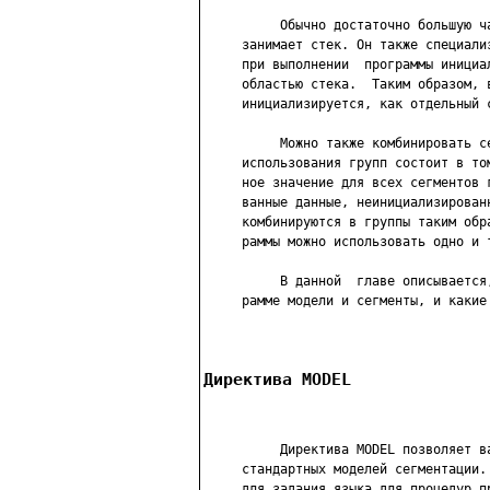
          Обычно достаточно большую ч
     занимает стек. Он также специали
     при выполнении  программы инициа
     областью стека.  Таким образом, 
     инициализируется, как отдельный с
          Можно также комбинировать с
     использования групп состоит в то
     ное значение для всех сегментов 
     ванные данные, неинициализирован
     комбинируются в группы таким обр
     раммы можно использовать одно и т
          В данной  главе описывается
     рамме модели и сегменты, и какие
Директива MODEL