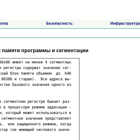
отка
Безопасность
Инфраструктур
й памяти программы и сегментации
80х86 имеет не менее 4 сегментных

и регистры содержат значение сег-

ский блок памяти объемом  до  64К

 80386 и старше).  Все адреса вы-

естве базового значения одного из

в сегментном регистре бывает раз-

о в процессоре режиме адресации -

м, который может использоваться в

 сегментное значение представляет

а,  или защищенного режима, когда

ктор (не имеющий числового значе-
