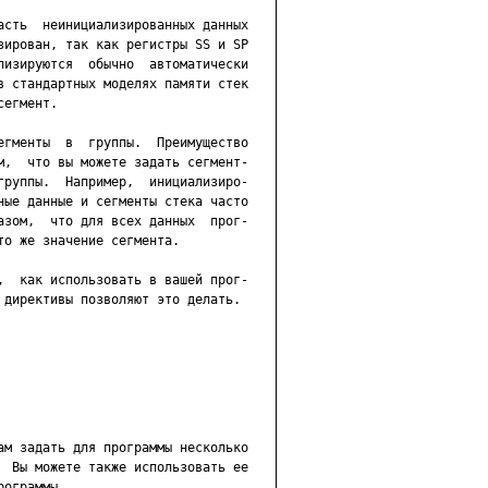
асть  неинициализированных данных

зирован, так как регистры SS и SP

лизируются  обычно  автоматически

в стандартных моделях памяти стек

егмент.

егменты  в  группы.  Преимущество

м,  что вы можете задать сегмент-

группы.  Например,  инициализиро-

ные данные и сегменты стека часто

азом,  что для всех данных  прог-

о же значение сегмента.

,  как использовать в вашей прог-

 директивы позволяют это делать.
