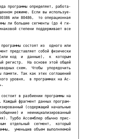
еда программы определяет, работа-

щенном режиме. Если вы используе-

80386 или 80486,  то операционная

имы ли большие сегменты (до 4 ги-

инаковой степени поддерживает все

 программы состоят из  одного или

мент представляет собой физически

(или код  и  данные),  к  которым

ый регистр.  На основе этой общей

зводных схем.  Чтобы  упорядочить

ы памяти. Так как этих соглашений

кого уровня,  в программах на Ас-

.

 состоит в разбиении программы на

. Каждый фрагмент данных програм-

изированный (содержащий начальные

ообщение) и  неинициализированный

ия). Турбо Ассемблер обычно прис-

ным  отдельный  сегмент,  который

аммы,  уменьшив объем выполняемой
