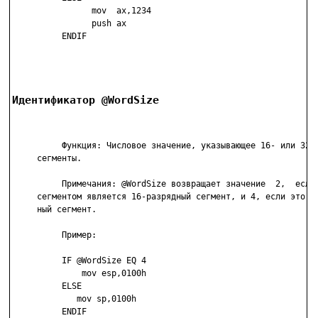
                mov  ax,1234

                push ax

          ENDIF

Идентификатор @WordSize
          Функция: Числовое значение, указывающее 16- или 32-р
     сегменты.

          Примечания: @WordSize возвращает значение  2,  если 
     сегментом является 16-разрядный сегмент, и 4, если это 32
     ный сегмент.

          Пример:

          IF @WordSize EQ 4

              mov esp,0100h

          ELSE

             mov sp,0100h

          ENDIF
