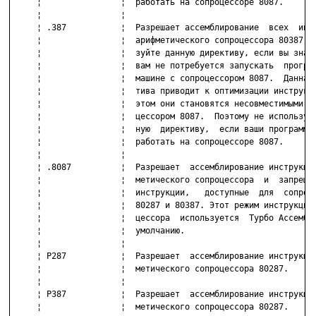
     ¦                ¦  работать на сопроцессоре 8087.       
     ¦                ¦                                       
     ¦ .387           ¦  Разрешает ассемблирование  всех  инст
     ¦                ¦  арифметического сопроцессора 80387. И
     ¦                ¦  зуйте данную директиву, если вы знает
     ¦                ¦  вам не потребуется запускать  програм
     ¦                ¦  машине с сопроцессором 8087.  Данная 
     ¦                ¦  тива приводит к оптимизации инструкци
     ¦                ¦  этом они становятся несовместимыми с 
     ¦                ¦  цессором 8087.  Поэтому не используйт
     ¦                ¦  ную  директиву,  если ваши программы 
     ¦                ¦  работать на сопроцессоре 8087.       
     ¦                ¦                                       
     ¦ .8087          ¦  Разрешает  ассемблирование инструкций
     ¦                ¦  метического сопроцессора  и  запрещае
     ¦                ¦  инструкции,   доступные  для  сопроце
     ¦                ¦  80287 и 80387. Этот режим инструкций 
     ¦                ¦  цессора  используется  Турбо Ассембле
     ¦                ¦  умолчанию.                           
     ¦                ¦                                       
     ¦ P287           ¦  Разрешает  ассемблирование инструкций
     ¦                ¦  метического сопроцессора 80287.      
     ¦                ¦                                       
     ¦ P387           ¦  Разрешает  ассемблирование инструкций
     ¦                ¦  метического сопроцессора 80287.      