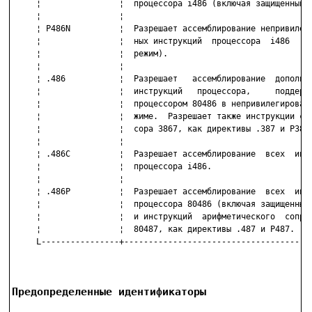
     ¦                ¦  процессора i486 (включая защищенный р
     ¦                ¦                                       
     ¦ P486N          ¦  Разрешает ассемблирование непривилеги
     ¦                ¦  ных инструкций  процессора  i486  (ре
     ¦                ¦  режим).                              
     ¦                ¦                                       
     ¦ .486           ¦  Pазрешает   ассемблирование  дополнит
     ¦                ¦  инструкций   процессора,     поддержи
     ¦                ¦  процессором 80486 в непривилегированн
     ¦                ¦  жиме.  Разрешает также инструкции соп
     ¦                ¦  сора 3867, как директивы .387 и P387.
     ¦                ¦                                       
     ¦ .486C          ¦  Разрешает ассемблирование  всех  инст
     ¦                ¦  процессора i486.                     
     ¦                ¦                                       
     ¦ .486P          ¦  Разрешает ассемблирование  всех  инст
     ¦                ¦  процессора 80486 (включая защищенный 
     ¦                ¦  и инструкций  арифметического  сопроц
     ¦                ¦  80487, как директивы .487 и P487.    
     L----------------+---------------------------------------
Предопределенные идентификаторы