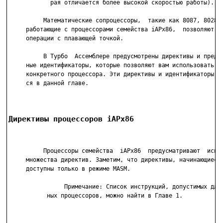
            рая отличается более высокой скоростью работы).

          Математические сопроцессоры,  такие как 8087, 80287 
     работающие с процессорами семейства iAPx86,  позволяют  в
     операции с плавающей точкой.

          В Турбо  Ассемблере предусмотрены директивы и предоп
     ные идентификаторы, которые позволяют вам использовать ин
     конкретного процессора. Эти директивы и идентификаторы оп
     ся в данной главе.

Директивы процессоров iAPx86
          Процессоры семейства  iAPx86  предусматривают  испол
     множества директив. Заметим, что директивы, начинающиеся 
     доступны только в режиме MASM.

                Примечание: Список инструкций, допустимых для 
           ных процессоров, можно найти в Главе 1.
