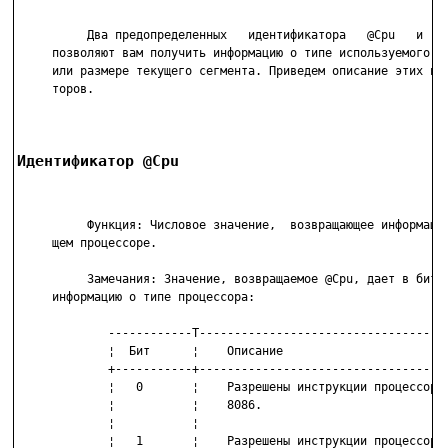
          Два предопределенных   идентификатора   @Cpu   и   @
     позволяют вам получить информацию о типе используемого пр
     или размере текущего сегмента. Приведем описание этих иде
     торов.

Идентификатор @Cpu
          Функция: Числовое значение,  возвращающее информацию
     щем процессоре.

          Замечания: Значение, возвращаемое @Cpu, дает в битов
     информацию о типе процессора:

             ------------T------------------------------------
             ¦  Бит      ¦    Описание                        
             +-----------+------------------------------------
             ¦   0       ¦    Разрешены инструкции процессора 
             ¦           ¦    8086.                           
             ¦           ¦                                    
             ¦   1       ¦    Разрешены инструкции процессора 