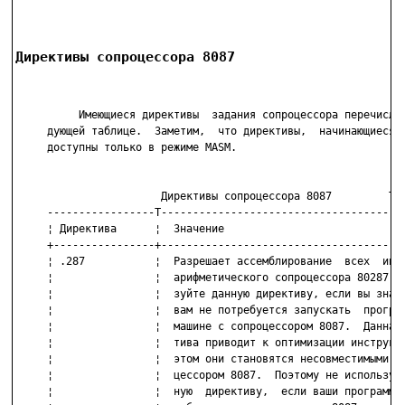
Директивы сопроцессора 8087
          Имеющиеся директивы  задания сопроцессора перечислен
     дующей таблице.  Заметим,  что директивы,  начинающиеся с
     доступны только в режиме MASM.

                       Директивы сопроцессора 8087         Таб
     -----------------T---------------------------------------
     ¦ Директива      ¦  Значение                             
     +----------------+---------------------------------------
     ¦ .287           ¦  Разрешает ассемблирование  всех  инст
     ¦                ¦  арифметического сопроцессора 80287. И
     ¦                ¦  зуйте данную директиву, если вы знает
     ¦                ¦  вам не потребуется запускать  програм
     ¦                ¦  машине с сопроцессором 8087.  Данная 
     ¦                ¦  тива приводит к оптимизации инструкци
     ¦                ¦  этом они становятся несовместимыми с 
     ¦                ¦  цессором 8087.  Поэтому не используйт
     ¦                ¦  ную  директиву,  если ваши программы 