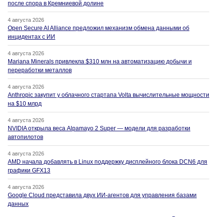
после спора в Кремниевой долине
4 августа 2026
Open Secure AI Alliance предложил механизм обмена данными об
инцидентах с ИИ
4 августа 2026
Mariana Minerals привлекла $310 млн на автоматизацию добычи и
переработки металлов
4 августа 2026
Anthropic закупит у облачного стартапа Volta вычислительные мощности
на $10 млрд
4 августа 2026
NVIDIA открыла веса Alpamayo 2 Super — модели для разработки
автопилотов
4 августа 2026
AMD начала добавлять в Linux поддержку дисплейного блока DCN6 для
графики GFX13
4 августа 2026
Google Cloud представила двух ИИ-агентов для управления базами
данных