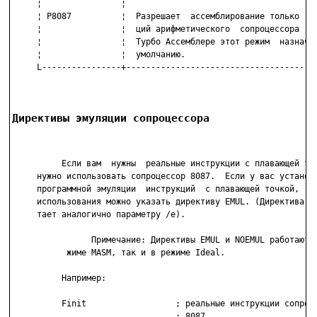
     ¦                ¦                                       
     ¦ P8087          ¦  Разрешает  ассемблирование только  ин
     ¦                ¦  ций арифметического  сопроцессора  80
     ¦                ¦  Турбо Ассемблере этот режим  назначае
     ¦                ¦  умолчанию.                           
     L----------------+---------------------------------------
Директивы эмуляции сопроцессора
          Если вам  нужны  реальные инструкции с плавающей точ
     нужно использовать сопроцессор 8087.  Если у вас установл
     программной эмуляции  инструкций  с плавающей точкой,  то
     использования можно указать директиву EMUL. (Директива EM
     тает аналогично параметру /e).

                Примечание: Директивы EMUL и NOEMUL работают к
           жиме MASM, так и в режиме Ideal.

          Например:

          Finit                  ; реальные инструкции сопроце
                                 ; 8087
