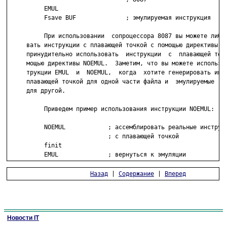
          EMUL

          Fsave BUF              ; эмулируемая инструкция

          При использовании  сопроцессора 8087 вы можете либо 
     вать инструкции с плавающей точкой с помощью директивы EM
     принудительно использовать  инструкции  с  плавающей точк
     мощью директивы NOEMUL.  Заметим, что вы можете использов
     трукции EMUL  и  NOEMUL,  когда  хотите генерировать инст
     плавающей точкой для одной части файла и  эмулируемые  ин
     для другой.

          Приведем пример использования инструкции NOEMUL:

          NOEMUL            ; ассемблировать реальные инструкц
                            ; с плавающей точкой

          finit

          EMUL              ; вернуться к эмуляции
Назад
 | 
Содержание
 | 
Вперед
Новости IT