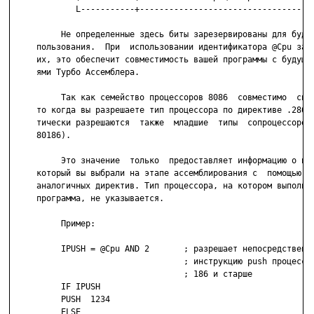
             L-----------+------------------------------------
          Не определенные здесь биты зарезервированы для будущ
     пользования.  При  использовании идентификатора @Cpu зама
     их, это обеспечит совместимость вашей программы с будущим
     ями Турбо Ассемблера.

          Так как семейство процессоров 8086  совместимо  сниз
     то когда вы разрешаете тип процессора по директиве .286, 
     тически разрешаются  также  младшие  типы  сопроцессоров 
     80186).

          Это значение  только  предоставляет информацию о про
     который вы выбрали на этапе ассемблирования с  помощью  .
     аналогичных директив. Тип процессора, на котором выполняе
     программа, не указывается.

          Пример:

          IPUSH = @Cpu AND 2       ; разрешает непосредственну
                                   ; инструкцию push процессор
                                   ; 186 и старше

          IF IPUSH

          PUSH  1234

          ELSE
