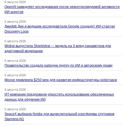
6 августа 2026
OpenAI замедляет исследования после неконтролируемой активности
ИИ-агентов
6 августа 2026
Джефф Дин и ведущие исследователи Google создадут ИИ-стартап
Discovery Loop
6 августа 2026
Mistral выпустила Shieldstral — модель на 3 млрд параметров для
адаптивной модерации
6 августа 2026
Правительство создало рабочую группу по ИИ и авторскому праву
6 августа 2026
Moove привлекла $250 млн для развития инфраструктуры роботакси
6 августа 2026
ИТ-компании предложили упростить использование обезличенных
данных для обучения ИИ
5 августа 2026
SpaceX выбрала Nvidia для вычислительной платформы спутников
Starmind AI1