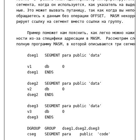
     сегмента, когда он используется, как указатель на выделен
     ные. Это может вызвать путаницу, так как когда вы непосре
     обращаетесь к данным без операции OFFSET,  MASM некоррект
     рирует ссылку на сегмент вместо ссылки на группу.

          Пример поможет нам пояснить, как легко можно нажить 
     ности из-за специфики адресации в MASM.  Рассмотрим следу
     полную программу MASM, в которой описываются три сегмента
          dseg1   SEGMENT para public 'data'

          v1      db      0

          dseg1   ENDS

          dseg2   SEGMENT para public 'data'

          v2      db      0

          dseg2   ENDS

          dseg3   SEGMENT para public 'data'

          v3      db      0

          dseg3   ENDS

          DGROUP  GROUP   dseg1,dseg2,dseg3

          cseg    SEGMENT para    public  'code'
