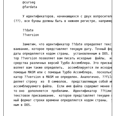
          @curseg

          @fardata

          У идентификаторов, начинающихся с двух вопросительны
     (??), все буквы должны быть в нижнем регистре, например:

          ??date

          ??version

          Заметим, что идентификатор ??date определяет текстов
     ваивание, которое представляет текущую дату. Точный форма
     даты определяется кодом страны,  установленным в DOS. Иде
     тор ??version позволяет вам писать исходные  файлы,  испо
     средства различных версий Турбо Ассемблера. Это присваива
     воляет вам также определить,  ассемблируется ли исходный 
     помощью MASM или с помощью Турбо Ассемблера,  поскольку и
     катор ??version в MASM не определен. Аналогично, ??filena
     деляет строку  из  8 символов,  представляющую собой имя 
     ассемблируемого файла.  Если имя файла содержит менее 8 с
     то оно  дополняется  пробелами.  Идентификатор  ??time оп
     текстовое присваивание,  которое представляет текущее вре
     ный формат строки времени определяется кодом страны,  уст
     ным в DOS.
