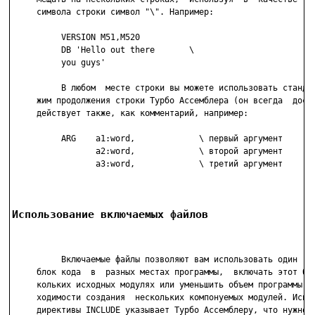
     символа строки символ "\". Например:

          VERSION M51,M520

          DB 'Hello out there       \

          you guys'

          В любом  месте строки вы можете использовать стандар
     жим продолжения строки Турбо Ассемблера (он всегда  досту
     действует также, как комментарий, например:

          ARG    a1:word,             \ первый аргумент

                 a2:word,             \ второй аргумент

                 a3:word,             \ третий аргумент

Использование включаемых файлов
          Включаемые файлы позволяют вам использовать один  и 
     блок кода  в  разных местах программы,  включать этот бло
     кольких исходных модулях или уменьшить объем программы бе
     ходимости создания  нескольких компонуемых модулей. Испол
     директивы INCLUDE указывает Турбо Ассемблеру, что нужно н