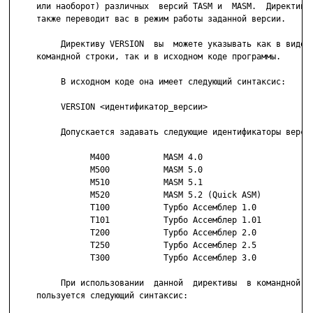
     или наоборот) различных  версий TASM и  MASM.  Директива 
     также переводит вас в режим работы заданной версии.

          Директиву VERSION  вы  можете указывать как в виде п
     командной строки, так и в исходном коде программы.

          В исходном коде она имеет следующий синтаксис:

          VERSION <идентификатор_версии>

          Допускается задавать следующие идентификаторы версии
                M400           MASM 4.0

                M500           MASM 5.0

                M510           MASM 5.1

                M520           MASM 5.2 (Quick ASM)

                T100           Турбо Ассемблер 1.0

                T101           Турбо Ассемблер 1.01

                T200           Турбо Ассемблер 2.0

                T250           Турбо Ассемблер 2.5

                T300           Турбо Ассемблер 3.0

          При использовании  данной  директивы  в командной ст
     пользуется следующий синтаксис:
