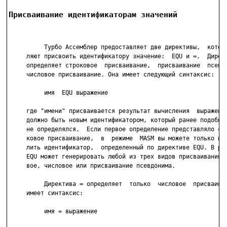
Присваивание идентификаторам значений
          Турбо Ассемблер предоставляет две директивы,  которы
     ляют присвоить идентификатору значение:  EQU и =.  Директ
     определяет строковое  присваивание,  присваивание  псевдо
     числовое присваивание. Она имеет следующий синтаксис:

          имя  EQU выражение

     где "имени" присваивается результат вычисления  выражения
     должно быть новым идентификатором, который ранее подобным
     не определялся.  Если первое определение представляло соб
     ковое присваивание,  в  режиме  MASM вы можете только пер
     лить идентификатор,  определенный по директиве EQU. В реж
     EQU может генерировать любой из трех видов присваиваний: 
     вое, числовое или присваивание псевдонима.

          Директива = определяет  только  числовое  присваиван
     имеет синтаксис:

          имя = выражение
