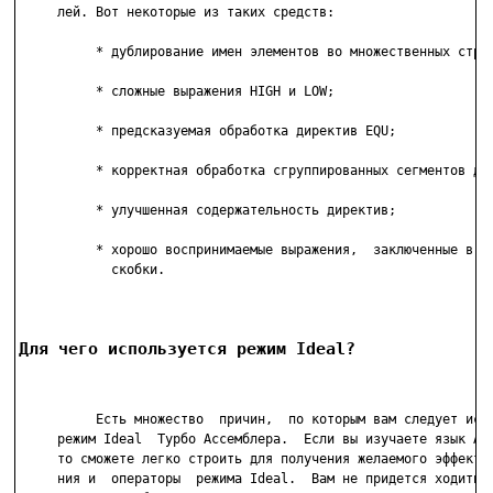
     лей. Вот некоторые из таких средств:

          * дублирование имен элементов во множественных струк
          * сложные выражения HIGH и LOW;

          * предсказуемая обработка директив EQU;

          * корректная обработка сгруппированных сегментов дан
          * улучшенная содержательность директив;

          * хорошо воспринимаемые выражения,  заключенные в кв
            скобки.

Для чего используется режим Ideal?
          Есть множество  причин,  по которым вам следует испо
     режим Ideal  Турбо Ассемблера.  Если вы изучаете язык Асс
     то сможете легко строить для получения желаемого эффекта 
     ния и  операторы  режима Ideal.  Вам не придется ходить в