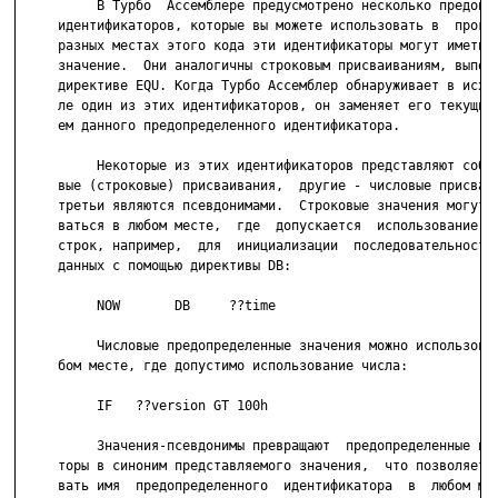
          В Турбо  Ассемблере предусмотрено несколько предопре
     идентификаторов, которые вы можете использовать в  програ
     разных местах этого кода эти идентификаторы могут иметь р
     значение.  Они аналогичны строковым присваиваниям, выполн
     директиве EQU. Когда Турбо Ассемблер обнаруживает в исход
     ле один из этих идентификаторов, он заменяет его текущим 
     ем данного предопределенного идентификатора.

          Некоторые из этих идентификаторов представляют собой
     вые (строковые) присваивания,  другие - числовые присваив
     третьи являются псевдонимами.  Строковые значения могут и
     ваться в любом месте,  где  допускается  использование  т
     строк, например,  для  инициализации  последовательности 
     данных с помощью директивы DB:

          NOW       DB     ??time

          Числовые предопределенные значения можно использоват
     бом месте, где допустимо использование числа:

          IF   ??version GT 100h

          Значения-псевдонимы превращают  предопределенные иде
     торы в синоним представляемого значения,  что позволяет и
     вать имя  предопределенного  идентификатора  в  любом мес