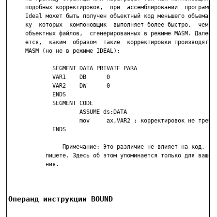
     подобных корректировок,  при  ассемблировании  программ  
     Ideal может быть получен объектный код меньшего объема, к
     ку  которых  компоновщик  выполняет более быстро,  чем ко
     объектных файлов,  сгенерированных в режиме MASM. Далее п
     ется,  каким  образом  такие  корректировки производятся 
     MASM (но не в режиме IDEAL):

             SEGMENT DATA PRIVATE PARA

             VAR1    DB      0

             VAR2    DW      0

             ENDS

             SEGMENT CODE

                     ASSUME ds:DATA

                     mov     ax,VAR2 ; корректировок не требуе
             ENDS

                Примечание: Это различие не влияет на код,  ко
           пишете. Здесь об этом упоминается только для вашего
           ния.

Операнд инструкции BOUND