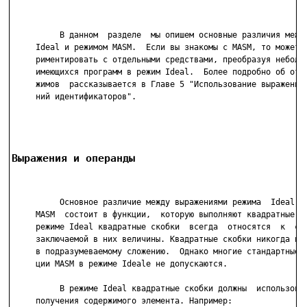
          В данном  разделе  мы опишем основные различия между
     Ideal и режимом MASM.  Если вы знакомы с MASM, то можете 
     риментировать с отдельными средствами, преобразуя небольш
     имеющихся программ в режим Ideal.  Более подробно об отли
     жимов  рассказывается в Главе 5 "Использование выражений 
     ний идентификаторов".

Выражения и операнды
          Основное различие между выражениями режима  Ideal  и
     MASM  состоит в функции,  которую выполняют квадратные ск
     режиме Ideal квадратные скобки  всегда  относятся  к  сод
     заключаемой в них величины. Квадратные скобки никогда не 
     в подразумеваемому сложению.  Однако многие стандартные к
     ции MASM в режиме Idealе не допускаются.

          В режиме Ideal квадратные скобки должны  использоват
     получения содержимого элемента. Например:
