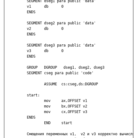
          SEGMENT dseg1 para public 'data'

          v1      db      0

          ENDS

          SEGMENT dseg2 para public 'data'

          v2      db      0

          ENDS

          SEGMENT dseg3 para public 'data'

          v3      db      0

          ENDS

          GROUP   DGROUP   dseg1, dseg2, dseg3

          SEGMENT cseg para public 'code'

                  ASSUME  cs:cseg,ds:DGROUP

          start:

                  mov     ax,OFFSET v1

                  mov     bx,OFFSET v2

                  mov     cx,OFFSET v3

          ENDS

                  END     start

          Смещения переменных v1,  v2 и v3 корректно вычисляют