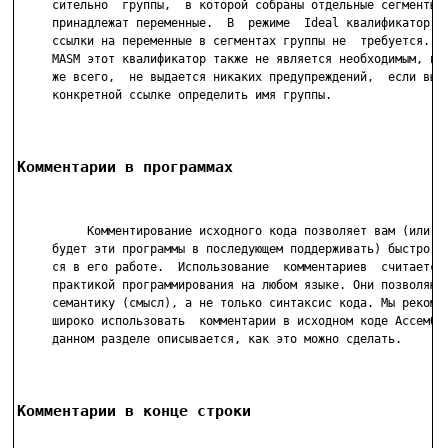
     сительно  группы,  в которой собраны отдельные сегменты, 
     принадлежат переменные.  В  режиме  Ideal квалификатор DG
     ссылки на переменные в сегментах группы не  требуется.  В
     MASM этот квалификатор также не является необходимым, но,
     же всего,  не выдается никаких предупреждений,  если вы з
     конкретной ссылке определить имя группы.

Комментарии в программах
          Комментирование исходного кода позволяет вам (или  т
     будет эти программы в последующем поддерживать) быстро ра
     ся в его работе.  Использование  комментариев  считается 
     практикой программирования на любом языке. Они позволяют 
     семантику (смысл), а не только синтаксис кода. Мы рекомен
     широко использовать  комментарии в исходном коде Ассембле
     данном разделе описывается, как это можно сделать.

Комментарии в конце строки