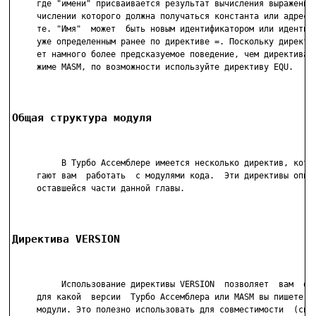
     где "имени" присваивается результат вычисления выражения,
     числении которого должна получаться константа или адрес в
     те. "Имя"  может  быть новым идентификатором или идентифи
     уже определенным ранее по директиве =. Поскольку директив
     ет намного более предсказуемое поведение, чем директива E
     жиме MASM, по возможности используйте директиву EQU.

Общая структура модуля
          В Турбо Ассемблере имеется несколько директив, котор
     гают вам  работать  с модулями кода.  Эти директивы описы
     оставшейся части данной главы.

Директива VERSION
          Использование директивы VERSION  позволяет  вам  опр
     для какой  версии  Турбо Ассемблера или MASM вы пишете ко
     модули. Это полезно использовать для совместимости  (сниз