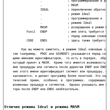
                     .               ; программирование в режи
                     .               ; MASM

                     IDEAL           ; переключение обратно в

                     .               ; режим Ideal

                     .               ; программирование в

                     .               ; режиме Ideal

                     MASM            ; возвращение в режим MAS
             Func2   ENDP            ; имя опять требуется ука
                                     ; перед ключевым словом

             CODE    ENDS            ; здесь также требуется и
          Как вы можете заметить, в режиме Ideal ключевые слов
     тив (например,  PROC или SEGMENT) указываются перед соотв
     щими именами идентификаторов,  то есть в порядке,  обратн
     который принят в MASM.  Кроме того имеется возможность  п
     имя процедуры или сегмента после директив ENDP или ENDS. 
     ние этого имени идентифицирует сегмент или процедуру, кот
     канчивается, и делает программу более понятной. Это хорош
     тический  прием,  особенно  в  программах,  содержащих  н
     вложенных процедур и сегментов.  Однако указывать имя иде
     тора после ENDP или ENDS необязательно.

Отличия режима Ideal и режима MASM