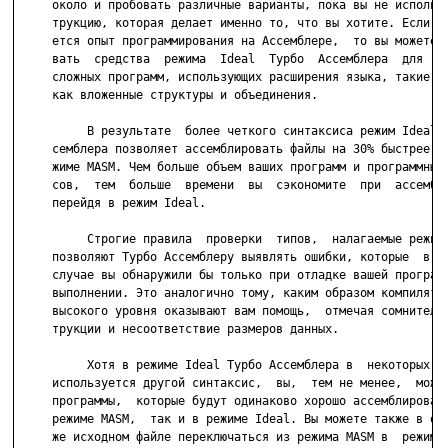
     около и пробовать различные варианты, пока вы не использу
     трукцию, которая делает именно то, что вы хотите. Если у 
     ется опыт программирования на Ассемблере,  то вы можете и
     вать  средства  режима  Ideal  Турбо  Ассемблера  для  ра
     сложных программ, использующих расширения языка, такие, н
     как вложенные структуры и объединения.

          В результате  более четкого синтаксиса режим Ideal Т
     семблера позволяет ассемблировать файлы на 30% быстрее, ч
     жиме MASM. Чем больше объем ваших программ и программных 
     сов,  тем  больше  времени  вы  сэкономите  при  ассембли
     перейдя в режим Ideal.

          Строгие правила  проверки  типов,  налагаемые режимо
     позволяют Турбо Ассемблеру выявлять ошибки, которые  в  п
     случае вы обнаружили бы только при отладке вашей программ
     выполнении. Это аналогично тому, каким образом компилятор
     высокого уровня оказывают вам помощь,  отмечая сомнительн
     трукции и несоответствие размеров данных.

          Хотя в режиме Ideal Турбо Ассемблера в  некоторых вы
     используется другой синтаксис,  вы,  тем не менее,  может
     программы,  которые будут одинаково хорошо ассемблировать
     режиме MASM,  так и в режиме Ideal. Вы можете также в одн
     же исходном файле переключаться из режима MASM в  режим  