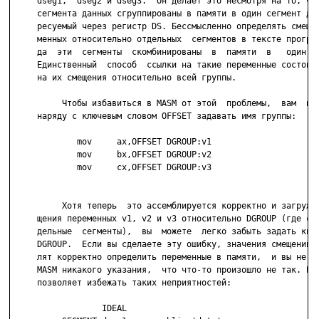
     dseg1,  dseg2 и dseg3.  Он делает это несмотря на то, что
     сегмента данных сгруппированы в памяти в один сегмент дан
     ресуемый через регистр DS. Бессмысленно определять смещен
     менных относительно отдельных  сегментов в тексте програм
     да  эти  сегменты  скомбинированы  в  памяти  в   один   
     Единственный  способ  ссылки на такие переменные состоит 
     на их смещения относительно всей группы.

          Чтобы избавиться в MASM от этой  проблемы,  вам  пот
     наряду с ключевым словом OFFSET задавать имя группы:

             mov     ax,OFFSET DGROUP:v1

             mov     bx,OFFSET DGROUP:v2

             mov     cx,OFFSET DGROUP:v3

          Хотя теперь  это ассемблируется корректно и загружаю
     щения переменных v1, v2 и v3 относительно DGROUP (где соб
     дельные  сегменты),  вы  можете  легко забыть задать квал
     DGROUP.  Если вы сделаете эту ошибку, значения смещений н
     лят корректно определить переменные в памяти,  и вы не по
     MASM никакого указания,  что что-то произошло не так. Реж
     позволяет избежать таких неприятностей:

                  IDEAL
