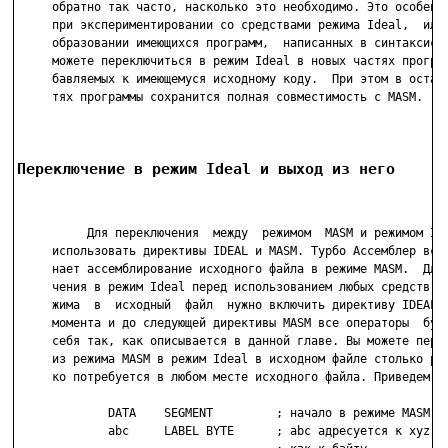
     обратно так часто, насколько это необходимо. Это особенно
     при экспериментировании со средствами режима Ideal,  или 
     образовании имеющихся программ,  написанных в синтаксисе 
     можете переключиться в режим Ideal в новых частях програм
     бавляемых к имеющемуся исходному коду.  При этом в осталь
     тях программы сохранится полная совместимость с MASM.

Переключение в режим Ideal и выход из него
          Для переключения  между  режимом  MASM и режимом Ide
     использовать директивы IDEAL и MASM. Турбо Ассемблер всег
     нает ассемблирование исходного файла в режиме MASM.  Для 
     чения в режим Ideal перед использованием любых средств эт
     жима  в  исходный  файл  нужно включить директиву IDEAL. 
     момента и до следующей директивы MASM все операторы  буду
     себя так, как описывается в данной главе. Вы можете перек
     из режима MASM в режим Ideal в исходном файле столько раз
     ко потребуется в любом месте исходного файла. Приведем пр
             DATA    SEGMENT         ; начало в режиме MASM

             abc     LABEL BYTE      ; abc адресуется к xyz,
