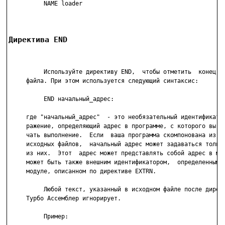
          NAME loader

Директива END
          Используйте директиву END,  чтобы отметить  конец  и
     файла. При этом используется следующий синтаксис:

          END начальный_адрес:

     где "начальный_адрес"  - это необязательный идентификатор
     ражение, определяющий адрес в программе, с которого вы хо
     чать выполнение.  Если  ваша программа скомпонована из не
     исходных файлов,  начальный адрес может задаваться только
     из них.  Этот  адрес может представлять собой адрес в мод
     может быть также внешним идентификатором,  определенным в
     модуле, описанном по директиве EXTRN.

          Любой текст, указанный в исходном файле после директ
     Турбо Ассемблер игнорирует.

          Пример:
