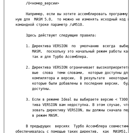
          /U<номер_версии>

          Например, если вы хотите ассемблировать программу,  
     ную для  MASM 5.0,  то можно не изменять исходный код и у
     командной строке параметр /uM510.

          Здесь действуют следующие правила:

          1. Директива VERSION  по  умолчанию  всегда  выбирае
             MASM,  поскольку это начальный режим работы как д
             так и для Турбо Ассемблера.

          2. Директива VERSION ограничивает высокоприоритетные
             вые  слова  теми словами,  которые доступны для з
             компилятора и версии,  В результате  некоторые  с
             которые были добавлены в последние версии,  будут
             доступны.

          3. Если в режиме Ideal вы выбираете версию < T300, т
             тива VERSION вам недоступна. В этом случае, чтобы
             зовать директиву VERSION, вы должны сначала перек
             в режим MASM.

          В предыдущих  версиях  Турбо Ассемблера совместимост
     обеспечивалась с помощью таких директив,  как  MASM51,  M