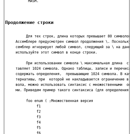
           MASM.

Продолжение строки
          Для тех строк, длина которых превышает 80 символов, 
     Ассемблере предусмотрен символ продолжения \. Поскольку Т
     семблер игнорирует любой символ, следующий за \ на данной
     используйте этот символ в конце строки.

          При использовании символа \ максимальная длина  стро
     тавляет 1024 символа. Однако таблицы, записи и перечислен
     содержать определения,  превышающие 1024 символа. В качес
     тернативы, при  которой не накладывается ограничение в 10
     вола, можно использовать синтаксис с множественными  опре
     ми. Приведем пример такого синтаксиса (для определения en
          foo enum ( ;Множественная версия

               f1

               f2

               f3

               f4

               f5

               f6
