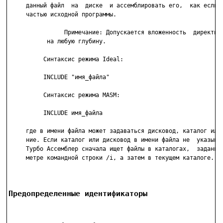
     данный файл  на  диске  и ассемблировать его,  как если б
     частью исходной программы.

                Примечание: Допускается вложенность  директив 
           на любую глубину.

          Синтаксис режима Ideal:

          INCLUDE "имя_файла"

          Синтаксис режима MASM:

          INCLUDE имя_файла

     где в имени файла может задаваться дисковод, каталог или 
     ние. Если каталог или дисковод в имени файла не  указываю
     Турбо Ассемблер сначала ищет файлы в каталогах,  заданных
     метре командной строки /i, а затем в текущем каталоге.

Предопределенные идентификаторы