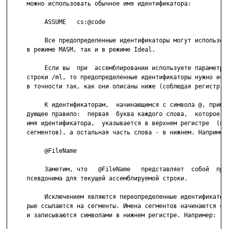
     можно использовать обычное имя идентификатора:

          ASSUME   cs:@code

          Все предопределенные идентификаторы могут использова
     в режиме MASM, так и в режиме Ideal.

          Если вы  при  ассемблировании используете параметр к
     строки /ml, то предопределенные идентификаторы нужно испо
     в точности так, как они описаны ниже (соблюдая регистр си
          К идентификаторам,  начинающимся с символа @, примен
     дующее правило:  первая  буква каждого слова,  которое со
     имя идентификатора,  указывается в верхнем регистре  (кро
     сегментов), а остальная часть слова - в нижнем. Например:
          @FileName

          Заметим, что   @FileName   представляет  собой  прис
     псевдонима для текущей ассемблируемой строки.

          Исключением являются переопределенные идентификаторы
     рые ссылаются на сегменты. Имена сегментов начинаются с с
     и записываются символами в нижнем регистре. Например:
