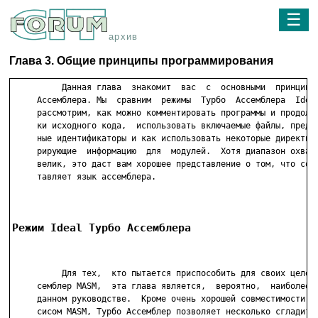
☰
архив
Глава 3. Общие принципы программирования
          Данная глава  знакомит  вас  с  основными  принципам
     Ассемблера. Мы  сравним  режимы  Турбо  Ассемблера  Ideal
     рассмотрим, как можно комментировать программы и продолжа
     ки исходного кода,  использовать включаемые файлы, предоп
     ные идентификаторы и как использовать некоторые директивы
     рирующие  информацию  для  модулей.  Хотя диапазон охваче
     велик, это даст вам хорошее представление о том, что собо
     тавляет язык ассемблера.

Режим Ideal Турбо Ассемблера
          Для тех,  кто пытается приспособить для своих целей 
     семблер MASM,  эта глава является,  вероятно,  наиболее  
     данном руководстве.  Кроме очень хорошей совместимости  с
     сисом MASM, Турбо Ассемблер позволяет несколько сгладить 