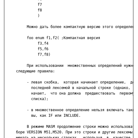
               f7

               f8

               )

          Можно дать более компактную версию этого определения
          foo enum f1,f2( ;Компактная версия

               f3,f4

               f5,f6

               f7,f8)

          При использовании  множественных определений нужно с
     следующие правила:

          - левая скобка,  которая начинает определение,  долж
            последней лексемой в начальной строке (однако,  эт
            начает,  что она должна  предшествовать  первому  
            списка);

          - в множественное определение нельзя включать такие 
            вы, как IF или INCLUDE.

          В режиме MASM продолжение строки можно использовать 
     боре VERSION M51,M520. При это строки и другие лексемы мо
     мещать на нескольких строках,  используя  в  качестве  по