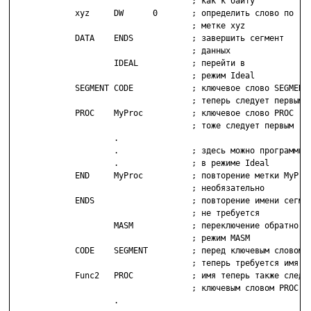
                                     ; как к байту

             xyz     DW      0       ; определить слово по

                                     ; метке xyz

             DATA    ENDS            ; завершить сегмент

                                     ; данных

                     IDEAL           ; перейти в

                                     ; режим Ideal

             SEGMENT CODE            ; ключевое слово SEGMENT

                                     ; теперь следует первым

             PROC    MyProc          ; ключевое слово PROC

                                     ; тоже следует первым

                     .

                     .               ; здесь можно программиро
                     .               ; в режиме Ideal

             END     MyProc          ; повторение метки MyProc
                                     ; необязательно

             ENDS                    ; повторение имени сегмен
                                     ; не требуется

                     MASM            ; переключение обратно в

                                     ; режим MASM

             CODE    SEGMENT         ; перед ключевым словом S
                                     ; теперь требуется имя

             Func2   PROC            ; имя теперь также следуе
                                     ; ключевым словом PROC

                     .
