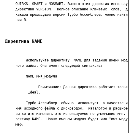
     QUIRKS, SMART и NOSMART. Вместо этих директив используетс
     директива VERSION.  Полное описание ключевых  слов,  дост
     каждой предыдущей версии Турбо Ассемблера, можно найти в 
     нии B.

Директива NAME
          Используйте директиву  NAME для задания имени модуля
     ного файла. Она имеет следующий синтаксис:

          NAME имя_модуля

                Примечание: Данная директива работает только  
           Ideal.

          Турбо Ассемблер  обычно  использует  в качестве имен
     имя исходного файла с дисководом,  каталогом и расширение
     вы хотите изменить это используемое по умолчанию имя, ука
     рективу NAME.  Новым именем модуля будет имя "имя_модуля"
     мер:
