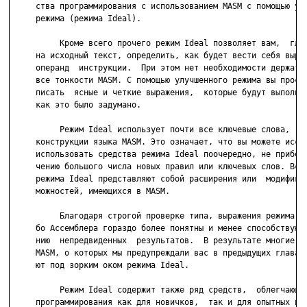
     ства программирования с использованием MASM с помощью улу
     режима (режима Ideal).

          Кроме всего прочего режим Ideal позволяет вам,  гляд
     на исходный текст, определить, как будет вести себя выраж
     операнд  инструкции.  При этом нет необходимости держать 
     все тонкости MASM. С помощью улучшенного режима вы просто
     писать  ясные и четкие выражения,  которые будут выполнят
     как это было задумано.

          Режим Ideal использует почти все ключевые слова,  оп
     конструкции языка MASM. Это означает, что вы можете иссле
     использовать средства режима Ideal поочередно, не прибега
     чению большого числа новых правил или ключевых слов. Все 
     режима Ideal представляют собой расширения или  модификац
     можностей, имеющихся в MASM.

          Благодаря строгой проверке типа, выражения режима Id
     бо Ассемблера гораздо более понятны и менее способствуют 
     нию  непредвиденных  результатов.  В результате многие из
     MASM, о которых мы предупреждали вас в предыдущих главах,
     ют под зорким оком режима Ideal.

          Pежим Ideal содержит также ряд средств,  облегчающих
     программирования как для новичков,  так и для опытных пол