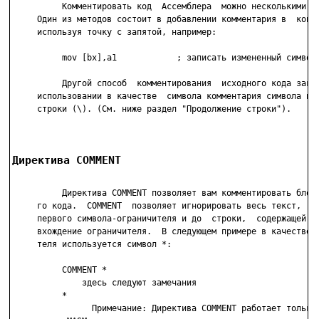
          Комментировать код  Ассемблера  можно несколькими сп
     Один из методов состоит в добавлении комментария в  конец
     используя точку с запятой, например:

          mov [bx],a1            ; записать измененный символ

          Другой способ  комментирования  исходного кода заклю
     использовании в качестве  символа комментария символа про
     строки (\). (См. ниже раздел "Продолжение строки").

Директива COMMENT
          Директива COMMENT позволяет вам комментировать блок 
     го кода.  COMMENT  позволяет игнорировать весь текст,  на
     первого символа-ограничителя и до  строки,  содержащей  с
     вхождение ограничителя.  В следующем примере в качестве о
     теля используется символ *:

          COMMENT *

              здесь следуют замечания

          *

                Примечание: Директива COMMENT работает только 