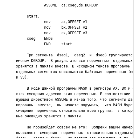
                  ASSUME  cs:cseg,ds:DGROUP

          start:

                  mov     ax,OFFSET v1

                  mov     bx,OFFSET v2

                  mov     cx,OFFSET v3

          cseg    ENDS

                  END     start

          Три сегмента  dseg1,  dseg2  и  dseg3 группируются п
     именем DGROUP.  В результате все переменные  отдельных  с
     хранятся в памяти вместе. В исходном тексте программы в к
     отдельных сегментов описывается байтовая переменная (метк
     и v3).

          В коде данной программы MASM в регистры AX, BX и CX 
     ются смещения адресов этих переменных. В соответствии с п
     вующей директивой ASSUME и из-за того, что сегменты данны
     пированы  вместе,  вы  можете подумать,  что MASM будет в
     смещения переменных относительно всей группы,  в которой 
     ные очевидно хранятся в памяти.

          Но произойдет совсем не это!  Вопреки вашим намерени
     вычисляет  смещения  переменных  относительно отдельных с