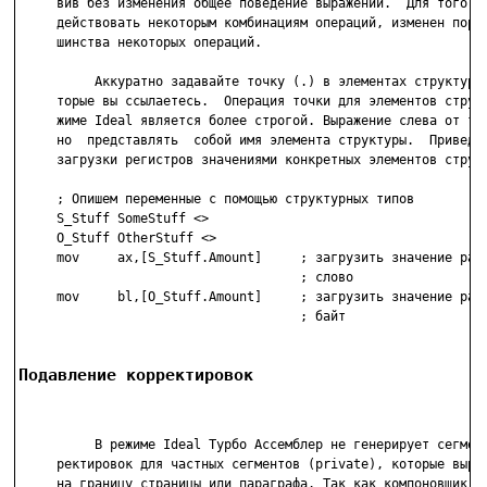
     вив без изменения общее поведение выражений.  Для того, ч
     действовать некоторым комбинациям операций, изменен поряд
     шинства некоторых операций.

          Аккуратно задавайте точку (.) в элементах структуры,
     торые вы ссылаетесь.  Операция точки для элементов структ
     жиме Ideal является более строгой. Выражение слева от точ
     но  представлять  собой имя элемента структуры.  Приведем
     загрузки регистров значениями конкретных элементов структ
     ; Опишем переменные с помощью структурных типов

     S_Stuff SomeStuff <>

     O_Stuff OtherStuff <>

     mov     ax,[S_Stuff.Amount]     ; загрузить значение разм
                                     ; слово

     mov     bl,[O_Stuff.Amount]     ; загрузить значение разм
Подавление корректировок
          В режиме Ideal Турбо Ассемблер не генерирует сегмент
     ректировок для частных сегментов (private), которые вырав
     на границу страницы или параграфа. Так как компоновщик не