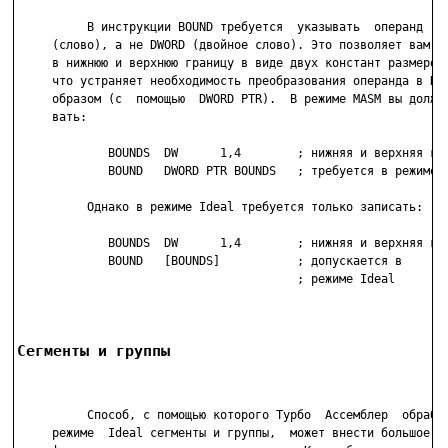
          В инструкции BOUND требуется  указывать  операнд  ти
     (слово), а не DWORD (двойное слово). Это позволяет вам оп
     в нижнюю и верхнюю границу в виде двух констант размером 
     что устраняет необходимость преобразования операнда в DWO
     образом (с  помощью  DWORD PTR).  В режиме MASM вы должны
     вать:

             BOUNDS  DW      1,4        ; нижняя и верхняя гра
             BOUND   DWORD PTR BOUNDS   ; требуется в режиме M
          Однако в режиме Ideal требуется только записать:

             BOUNDS  DW      1,4        ; нижняя и верхняя гра
             BOUND   [BOUNDS]           ; допускается в

                                        ; режиме Ideal

Сегменты и группы
          Способ, с помощью которого Турбо  Ассемблер  обрабат
     режиме  Ideal сегменты и группы,  может внести большое ра