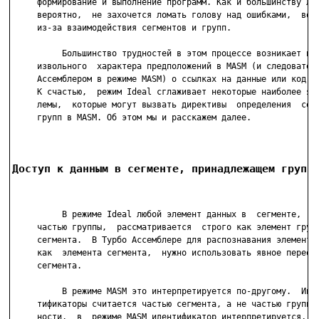
     формирование и выполнение программ. Как и большинству люд
     вероятно,  не захочется ломать голову над ошибками,  возн
     из-за взаимодействия сегментов и групп.

          Большинство трудностей в этом процессе возникает из-
     извольного  характера предположений в MASM (и следователь
     Ассемблером в режиме MASM) о ссылках на данные или код в 
     К счастью,  режим Ideal сглаживает некоторые наиболее явн
     лемы,  которые могут вызвать директивы  определения  сегм
     групп в MASM. Об этом мы и расскажем далее.

Доступ к данным в сегменте, принадлежащем групп
          В режиме Ideal любой элемент данных в  сегменте,  яв
     частью группы,  рассматривается  строго как элемент групп
     сегмента.  В Турбо Ассемблере для распознавания элемента 
     как  элемента сегмента,  нужно использовать явное переопр
     сегмента.

          В режиме MASM это интерпретируется по-другому.  Иног
     тификаторы считается частью сегмента, а не частью группы.
     ности,  в  режиме MASM идентификатор интерпретируется,  к