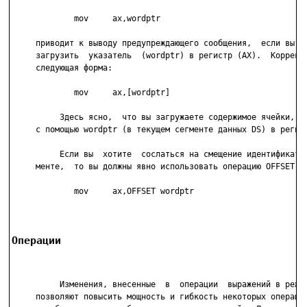
             mov     ax,wordptr

     приводит к выводу предупреждающего сообщения,  если вы  п
     загрузить  указатель  (wordptr) в регистр (AX).  Корректн
     следующая форма:

             mov     ax,[wordptr]

          Здесь ясно,  что вы загружаете содержимое ячейки, ад
     с помощью wordptr (в текущем сегменте данных DS) в регист
          Если вы  хотите  сослаться на смещение идентификатор
     менте,  то вы должны явно использовать операцию OFFSET, н
             mov     ax,OFFSET wordptr

Операции
          Изменения, внесенные  в  операции  выражений в режим
     позволяют повысить мощность и гибкость некоторых операций