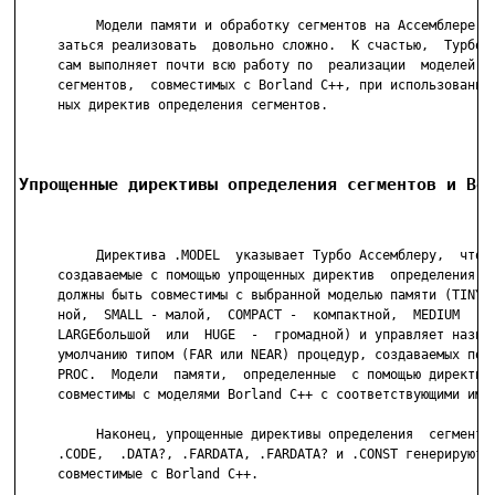
          Модели памяти и обработку сегментов на Ассемблере мо
     заться реализовать  довольно сложно.  К счастью,  Турбо А
     сам выполняет почти всю работу по  реализации  моделей  п
     сегментов,  совместимых с Borland C++, при использовании 
     ных директив определения сегментов.

Упрощенные директивы определения сегментов и Bo
          Директива .MODEL  указывает Турбо Ассемблеру,  что с
     создаваемые с помощью упрощенных директив  определения се
     должны быть совместимы с выбранной моделью памяти (TINY -
     ной,  SMALL - малой,  COMPACT -  компактной,  MEDIUM  -  
     LARGEбольшой  или  HUGE  -  громадной) и управляет назнач
     умолчанию типом (FAR или NEAR) процедур, создаваемых по д
     PROC.  Модели  памяти,  определенные  с помощью директивы
     совместимы с моделями Borland C++ с соответствующими имен
          Наконец, упрощенные директивы определения  сегментов
     .CODE,  .DATA?, .FARDATA, .FARDATA? и .CONST генерируют с
     совместимые с Borland C++.
