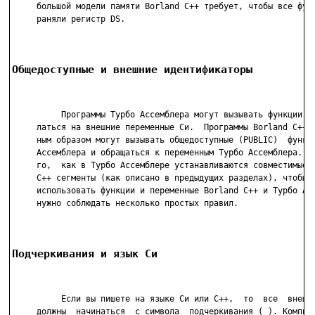
     большой модели памяти Borland C++ требует, чтобы все функ
     раняли регистр DS.

Общедоступные и внешние идентификаторы
          Программы Турбо Ассемблера могут вызывать функции С+
     латься на внешние переменные Си.  Программы Borland C++ а
     ным образом могут вызывать общедоступные (PUBLIC)  функци
     Ассемблера и обращаться к переменным Турбо Ассемблера.  П
     го,  как в Турбо Ассемблере устанавливаются совместимые с
     C++ сегменты (как описано в предыдущих разделах), чтобы с
     использовать функции и переменные Borland C++ и Турбо Асс
     нужно соблюдать несколько простых правил.

Подчеркивания и язык Си
          Если вы пишете на языке Си или С++,  то  все  внешни
     должны  начинаться  с символа  подчеркивания (_). Компиля