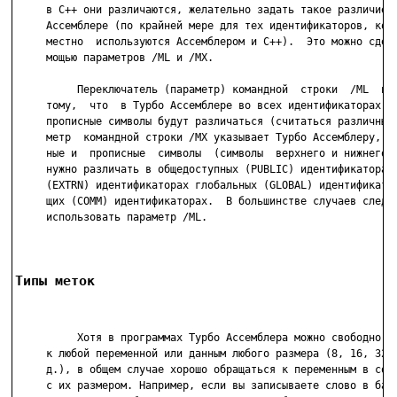
     в С++ они различаются, желательно задать такое различие и
     Ассемблере (по крайней мере для тех идентификаторов, кото
     местно  используются Ассемблером и С++).  Это можно сдела
     мощью параметров /ML и /MX.

          Переключатель (параметр) командной  строки  /ML  при
     тому,  что  в Турбо Ассемблере во всех идентификаторах ст
     прописные символы будут различаться (считаться различными
     метр  командной строки /MX указывает Турбо Ассемблеру, чт
     ные и  прописные  символы  (символы  верхнего и нижнего р
     нужно различать в общедоступных (PUBLIC) идентификаторах,
     (EXTRN) идентификаторах глобальных (GLOBAL) идентификатор
     щих (COMM) идентификаторах.  В большинстве случаев следуе
     использовать параметр /ML.

Типы меток
          Хотя в программах Турбо Ассемблера можно свободно об
     к любой переменной или данным любого размера (8, 16, 32 б
     д.), в общем случае хорошо обращаться к переменным в соот
     с их размером. Например, если вы записываете слово в байт