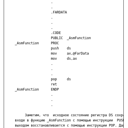
                       .

                       .

                       .FARDATA

                       .

                       .

                       .

                       .CODE

                       PUBLIC  _AsmFunction

     _AsmFunction      PROC

                       push    ds

                       mov     ax,@FarData

                       mov     ds,ax

                       .

                       .

                       .

                       pop     ds

                       ret

     _AsmFunction      ENDP

                       .

                       .

                       .

          Заметим, что  исходное состояние регистра DS сохраня
     входе в функцию _AsmFunction с помощью инструкции  PUSH  
     выходом восстанавливается с помощью инструкции POP. Даже 