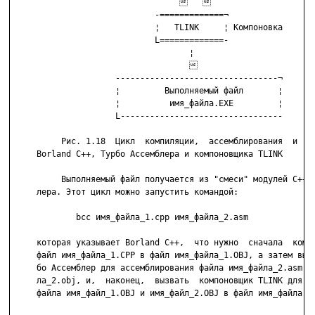
                                     

                             -=============¬

                             ¦   TLINK     ¦ Компоновка

                             L=============-

                                    ¦

                                    

                     ---------------------------------¬

                     ¦         Выполняемый файл       ¦

                     ¦          имя_файла.EXE         ¦

                     L---------------------------------

          Рис. 1.18  Цикл  компиляции,  ассемблирования  и  ко
     Borland C++, Турбо Ассемблера и компоновщика TLINK

          Выполняемый файл получается из "смеси" модулей С++ и
     лера. Этот цикл можно запустить командой:

             bcc имя_файла_1.cpp имя_файла_2.asm

     которая указывает Borland C++,  что нужно  сначала  компи
     файл имя_файла_1.СPP в файл имя_файла_1.OBJ, а затем вызв
     бо Ассемблер для ассемблирования файла имя_файла_2.asm в 
     ла_2.obj, и,  наконец,  вызвать  компоновщик TLINK для ко
     файла имя_файл_1.OBJ и имя_файл_2.OBJ в файл имя_файла.EX