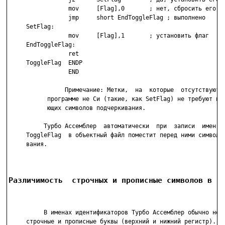
                 mov     [Flag],0       ; нет, сбросить его

                 jmp     short EndToggleFlag ; выполнено

     SetFlag:

                 mov     [Flag],1       ; установить флаг

     EndToggleFlag:

                 ret

     ToggleFlag  ENDP

                 END

                Примечание: Метки,  на  которые  отсутствуют  
           программе не Си (такие, как SetFlag) не требуют пре
           ющих символов подчеркивания.

          Турбо Ассемблер  автоматически  при  записи  имен   
     ToggleFlag  в объектный файл поместит перед ними символ п
     вания.

Различимость  строчных и прописные символов в и
          В именах идентификаторов Турбо Ассемблер обычно не р
     строчные и прописные буквы (верхний и нижний регистр).  П