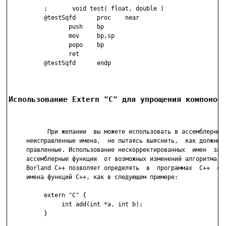
          ;       void test( float, double )

          @testSqfd      proc    near

                 push    bp

                 mov     bp,sp

                 popo    bp

                 ret

          @testSqfd      endp

Использование Extern "C" для упрощения компонов
           При желании  вы можете использовать в ассемблерных 
     неисправленные имена,  не пытаясь выяснить,  как должны в
     правленные. Использование нескорректированных  имен  защи
     ассемблерные функции  от возможных изменений алгоритма в 
     Borland С++ позволяет определять  в  программах  С++  ста
     имена функций С++, как в следующем примере:

          extern "C" {

               int add(int *a, int b);

          }
