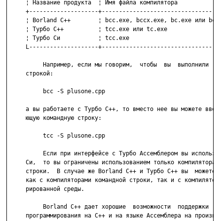
     ¦ Название продукта  ¦ Имя файла компилятора             
     +--------------------+-----------------------------------
     ¦ Borland С++        ¦ bcc.exe, bccx.exe, bc.exe или bcx.
     ¦ Турбо C++          ¦ tcc.exe или tc.exe                
     ¦ Турбо Cи           ¦ tcc.exe                           
     L--------------------+-----------------------------------
          Например, если мы говорим,  чтобы  вы  выполнили  ко
     строкой:

          bcc -S plusone.cpp

     а вы работаете с Турбо С++, то вместо нее вы можете ввест
     ющую командную строку:

          tcc -S plusone.cpp

          Если при интерфейсе с Турбо Ассемблером вы используе
     Си,  то вы ограничены использованием только компилятора к
     строки.  В случае же Borland С++ и Турбо С++ вы  можете  
     как с компиляторами командной строки, так и с компиляторо
     рированной среды.

          Borland C++ дает хорошие  возможности  поддержки  см
     программирования на С++ и на языке Ассемблера на произвол