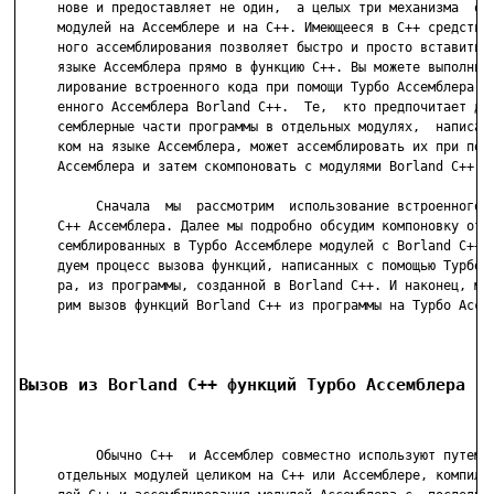
     нове и предоставляет не один,  а целых три механизма  объ
     модулей на Ассемблере и на С++. Имеющееся в С++ средство 
     ного ассемблирования позволяет быстро и просто вставить  
     языке Ассемблера прямо в функцию С++. Вы можете выполнить
     лирование встроенного кода при помощи Турбо Ассемблера ил
     енного Ассемблера Borland С++.  Те,  кто предпочитает дер
     семблерные части программы в отдельных модулях,  написанн
     ком на языке Ассемблера, может ассемблировать их при помо
     Ассемблера и затем скомпоновать с модулями Borland С++.

          Сначала  мы  рассмотрим  использование встроенного в
     C++ Ассемблера. Далее мы подробно обсудим компоновку отде
     семблированных в Турбо Ассемблере модулей с Borland C++ и
     дуем процесс вызова функций, написанных с помощью Турбо А
     ра, из программы, созданной в Borland C++. И наконец, мы 
     рим вызов функций Borland C++ из программы на Турбо Ассем
Вызов из Borland C++ функций Турбо Ассемблера
          Обычно C++  и Ассемблер совместно используют путем н
     отдельных модулей целиком на C++ или Ассемблере, компиляц