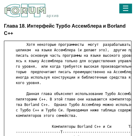
☰
архив
Глава 18. Интерфейс Турбо Ассемблера и Borland
C++
          Хотя некоторые программисты  могут  разрабатывать  п
     целиком  на языке Ассемблера (и делают это),  другие пред
     писать основную часть программы на языке высокого уровня,
     ясь к языку Ассемблера только для осуществления управлени
     го уровня,  или когда требуется высокая производительност
     торые  предпочитают писать преимущественно на Ассемблере,
     иногда используя конструкции и библиотечные средства язык
     кого уровня.

          Данная глава объясняет использование Турбо Ассемблер
     пиляторами С++. В этой главе они называются компиляторами
     тва Borland С++.  Однако Турбо Ассемблер можно использова
     с Турбо C++ и Турбо Си. Приводимая ниже таблица содержит 
     компиляторов этого семейства.

                      Компиляторы Borland С++ и Си        Табл
     ---------------------T-----------------------------------