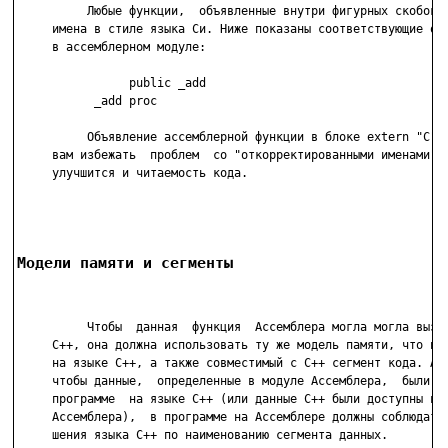
          Любые функции,  объявленные внутри фигурных скобок, 
     имена в стиле языка Си. Ниже показаны соответствующие опр
     в ассемблерном модуле:

                public _add

           _add proc

          Объявление ассемблерной функции в блоке extern "C"  
     вам избежать  проблем  со "откорректированными именами". 
     улучшится и читаемость кода.

Модели памяти и сегменты
          Чтобы  данная  функция  Ассемблера могла могла вызыв
     С++, она должна использовать ту же модель памяти, что и п
     на языке С++, а также совместимый с С++ сегмент кода. Ана
     чтобы данные,  определенные в модуле Ассемблера,  были до
     программе  на языке С++ (или данные С++ были доступны в п
     Ассемблера),  в программе на Ассемблере должны соблюдатьс
     шения языка С++ по наименованию сегмента данных.
