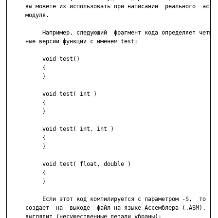
     вы можете их использовать при написании  реального  ассем
     модуля.

          Например, следующий  фрагмент кода определяет четыре
     ные версии функции с именем test:

          void test()

          {

          }

          void test( int )

          {

          }

          void test( int, int )

          {

          }

          void test( float, double )

          {

          }

          Если этот код компилируется с параметром -S,  то  ко
     создает  на  выходе  файл на языке Ассемблера (.ASM).  Во
     выглядит (несущественные детали убраны):
