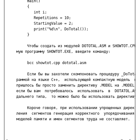
          main()

          {

             int i;

             Repetitions = 10;

             StartingValue = 2;

             print("%d\n", DoTotal());

          }

          Чтобы создать из модулей DOTOTAL.ASM и SHOWTOT.CPP в
     мую программу SHOWTOT.EXE, введите команду:

          bcc showtot.cpp dototal.asm

          Если бы вы захотели скомпоновать процедуру _DoTotal 
     раммой на языке C++,  использующей компактную модель  пам
     пришлось бы просто заменить директиву .MODEL на .MODEL CO
     если бы вам  потребовалось  использовать  в  DOTATOL.ASM 
     дальнего типа,  то можно было бы использовать директиву .
          Короче говоря, при использовании упрощенных директив
     ления  сегментов генерация корректного  упорядочивания се
     моделей памяти и имен сегментов труда не составляет.
