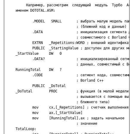
          Например, рассмотрим  следующий  модуль  Турбо  Ассе
     именем DOTOTAL.ASM:

             .MODEL   SMALL       ; выбрать малую модель памят
                                  ; (ближний код и данные)

             .DATA                ; инициализация сегмента дан
                                  ; совместимого с Borland C++
             EXTRN   _Repetitions:WORD ; внешний идентификатор
             PUBLIC  _StartingValue ; доступен для других моду
     _StartValue     DW   0

             .DATA?               ; инициализированный сегмент
                                  ; данных, совместимый с Borl
     RunningTotal    DW   ?

             .CODE                ; сегмент кода, совместимый 
                                  ; Borland C++

             PUBLIC  _DoTotal

     _DoTotal        PROC         ; функция (в малой модели па
                                  ; вызывается с помощью вызов
                                  ; ближнего типа)

             mov     cx,[_Repetitions] ; счетчик выполнения

             mov     ax,[_StartValue]

             mov     [RunningTotal],ax ; задать начальное

                                  ; значение

     TotalLoop:
