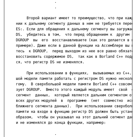
                       .

                       .

          Второй вариант имеет то преимущество, что при каждом
     нии к дальнему сегменту данных в нем не требуется переопр
     ES:. Если для обращения к дальнему сегменту вы загружаете
     DS,  убедитесь в том,  что перед обращением к  другим  пе
     DGROUP  вы  его  восстанавливаете (как это делается в при
     примере). Даже если в данной функции на Ассемблере вы не 
     тесь  к DGROUP,  перед выходом из нее все равно обязатель
     восстановить содержимое DS,  так как в Borland C++ подраз
     ся, что регистр DS не изменялся.

          При использовании в функциях,  вызываемых из С++, св
     шой модели памяти работать с регистром DS нужно несколько
     гому.  В сверхбольшой модели памяти Borland C++ совсем не
     зует DGROUP.  Вместо этого каждый модуль имеет  свой  соб
     сегмент  данных,  который является дальним сегментом отно
     всех других модулей  в  программе  (нет  совместно  испол
     ближнего сегмента данных).  При использовании сверхбольшо
     памяти на входе в функцию регистр DS должен быть установл
     образом,  чтобы он указывал на этот дальний сегмент данны
     и не изменялся до конца функции, например:

                       .
