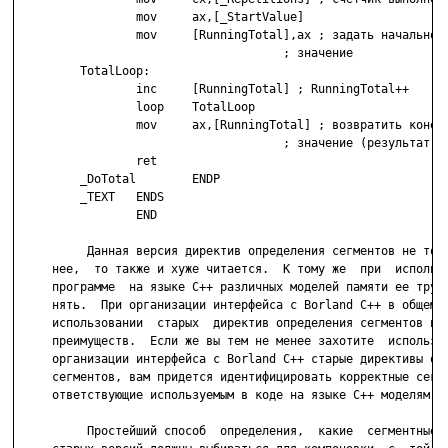
                 mov     ax,[_StartValue]

                 mov     [RunningTotal],ax ; задать начальное

                                      ; значение

         TotalLoop:

                 inc     [RunningTotal] ; RunningTotal++

                 loop    TotalLoop

                 mov     ax,[RunningTotal] ; возвратить конечн
                                      ; значение (результат)

                 ret

         _DoTotal        ENDP

         _TEXT   ENDS

                 END

          Данная версия директив определения сегментов не толь
     нее,  то также и хуже читается.  К тому же  при  использо
     программе  на языке С++ различных моделей памяти ее трудн
     нять.  При организации интерфейса с Borland C++ в общем с
     использовании  старых  директив определения сегментов нет
     преимуществ.  Если же вы тем не менее захотите  использов
     организации интерфейса с Borland C++ старые директивы опр
     сегментов, вам придется идентифицировать корректные сегме
     ответствующие используемым в коде на языке С++ моделям па
          Простейший способ  определения,  какие  сегментные д