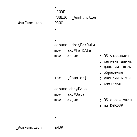
                       .

                       .

                       .CODE

                       PUBLIC  _AsmFunction

     _AsmFunction      PROC

                       .

                       .

                       .

                       assume  ds:@FarData

                       mov   ax,@FarDAta

                       mov   ds,ax          ; DS указывает на

                                            ; сегмент данных с
                                            ; дальним типом

                                            ; обращения

                       inc   [Counter]      ; увеличить значен
                                            ; счетчика

                       assume ds:@Data

                       mov   ax,@Data

                       mov   dx,ax          ; DS снова указыва
                                            ; на DGROUP

                       .

                       .

                       .

     _AsmFunction      ENDP

                       .
