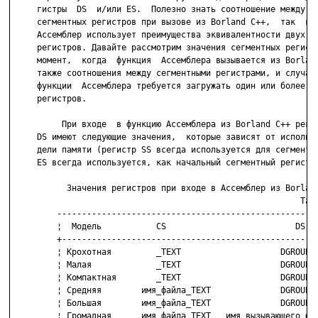
     гистры  DS  и/или ES.  Полезно знать соотношение между зн
     сегментных регистров при вызове из Borland C++,  так  как
     Ассемблер использует преимущества эквивалентности двух се
     регистров. Давайте рассмотрим значения сегментных регистр
     момент,  когда  функция  Ассемблера вызывается из Borland
     также соотношения между сегментными регистрами, и случаи,
     функции  Ассемблера требуется загружать один или более се
     регистров.

          При входе  в функцию Ассемблера из Borland C++ регис
     DS имеют следующие значения,  которые зависят от использу
     дели памяти (регистр SS всегда используется для сегмента 
     ES всегда используется, как начальный сегментный регистр)
           Значения регистров при входе в Ассемблер из Borland
                                                          Табл
         -----------------------------------------------------
         ¦  Модель           CS                          DS   
         +----------------------------------------------------
         ¦ Крохотная         _TEXT                    DGROUP  
         ¦ Малая             _TEXT                    DGROUP  
         ¦ Компактная        _TEXT                    DGROUP  
         ¦ Средняя        имя_файла_TEXT              DGROUP  
         ¦ Большая        имя_файла_TEXT              DGROUP  
         ¦ Громадная      имя_файла_TEXT   имя_вызывающего_фай