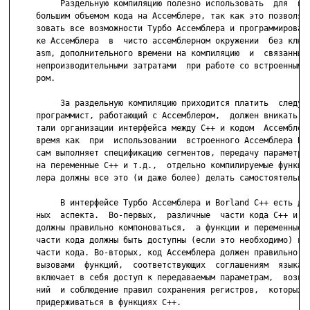
          Раздельную компиляцию полезно использовать  для  про
     большим объемом кода на Ассемблере, так как это позволяет
     зовать все возможности Турбо Ассемблера и программировать
     ке Ассемблера  в  чисто ассемблерном окружении  без ключе
     asm, дополнительного времени на компиляцию  и  связанными
     непроизводительными затратами  при работе со встроенным А
     ром.

          За раздельную компиляцию приходится платить  следующ
     программист, работающий с Ассемблером,  должен вникать во
     тали организации интерфейса между С++ и кодом  Ассемблера
     время как  при  использовании  встроенного Ассемблера Bor
     сам выполняет спецификацию сегментов, передачу параметров
     на переменные С++ и т.д.,  отдельно компилируемые функции
     лера должны все это (и даже более) делать самостоятельно.
          В интерфейсе Турбо Ассемблера и Borland C++ есть два
     ных  аспекта.  Во-первых,  различные  части кода С++ и Ас
     должны правильно компоноваться,  а функции и переменные в
     части кода должны быть доступны (если это необходимо) в о
     части кода. Во-вторых, код Ассемблера должен правильно ра
     вызовами  функций,  соответствующих  соглашениям  языка С
     включает в себя доступ к передаваемым параметрам,  возвра
     ний  и соблюдение правил сохранения регистров,  которых т
     придерживаться в функциях С++.
