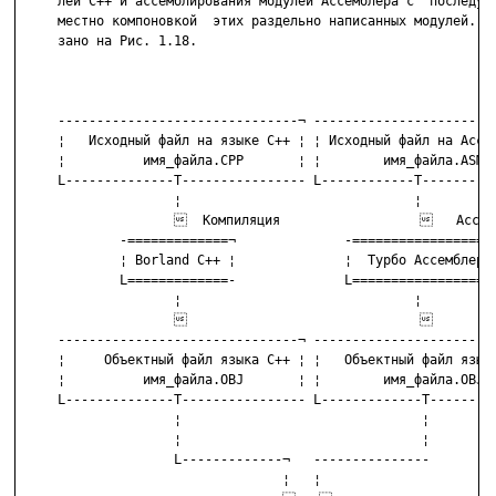
     лей С++ и ассемблирования модулей Ассемблера с  последующ
     местно компоновкой  этих раздельно написанных модулей.  Э
     зано на Рис. 1.18.

     -------------------------------¬ ------------------------
     ¦   Исходный файл на языке С++ ¦ ¦ Исходный файл на Ассем
     ¦          имя_файла.СPP       ¦ ¦        имя_файла.ASM  
     L--------------T---------------- L------------T----------
                    ¦                              ¦

                      Компиляция                     Ассемб
             -=============¬              -==================¬
             ¦ Borland C++ ¦              ¦  Турбо Ассемблер ¦
             L=============-              L==================-
                    ¦                              ¦

                                                  

     -------------------------------¬ ------------------------
     ¦     Объектный файл языка С++ ¦ ¦   Объектный файл языка
     ¦          имя_файла.OBJ       ¦ ¦        имя_файла.OBJ  
     L--------------T---------------- L-------------T---------
                    ¦                               ¦

                    ¦                               ¦

                    L-------------¬   ---------------

                                  ¦   ¦
