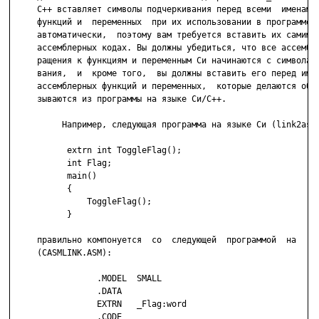
     С++ вставляет символы подчеркивания перед всеми  именами 
     функций и  переменных  при их использовании в программе н
     автоматически,  поэтому вам требуется вставить их самим т
     ассемблерных кодах. Вы должны убедиться, что все ассембле
     ращения к функциям и переменным Си начинаются с символа п
     вания,  и  кроме того,  вы должны вставить его перед имен
     ассемблерных функций и переменных,  которые делаются общи
     зываются из программы на языке Си/С++.

          Например, следующая программа на языке Си (link2asm.
           extrn int ToggleFlag();

           int Flag;

           main()

           {

               ToggleFlag();

           }

     правильно компонуется  со  следующей  программой  на   Ас
     (CASMLINK.ASM):

                 .MODEL  SMALL

                 .DATA

                 EXTRN   _Flag:word

                 .CODE
