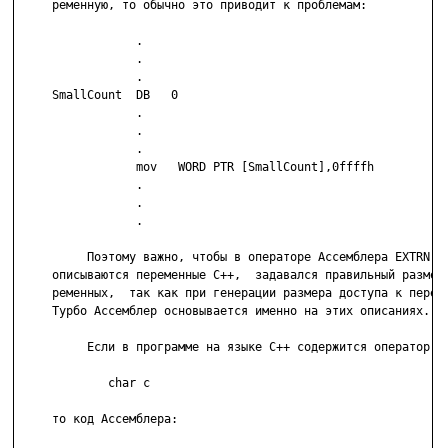
     ременную, то обычно это приводит к проблемам:

                 .

                 .

                 .

     SmallCount  DB   0

                 .

                 .

                 .

                 mov   WORD PTR [SmallCount],0ffffh

                 .

                 .

                 .

          Поэтому важно, чтобы в операторе Ассемблера EXTRN, в
     описываются переменные С++,  задавался правильный размер 
     ременных,  так как при генерации размера доступа к переме
     Турбо Ассемблер основывается именно на этих описаниях.

          Если в программе на языке С++ содержится оператор:

             char c

     то код Ассемблера:
