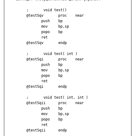
          ;       void test()

          @testSqv       proc    near

                 push    bp

                 mov     bp,sp

                 popo    bp

                 ret

          @testSqv       endp

          ;       void test( int )

          @testSqi       proc    near

                 push    bp

                 mov     bp,sp

                 popo    bp

                 ret

          @testSqi       endp

          ;       void test( int, int )

          @testSqii      proc    near

                 push    bp

                 mov     bp,sp

                 popo    bp

                 ret

          @testSqii      endp
