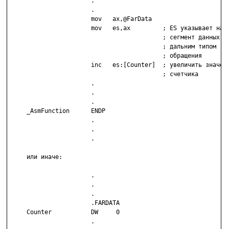
                       .

                       .

                       mov   ax,@FarData

                       mov   es,ax         ; ES указывает на

                                           ; сегмент данных с

                                           ; дальним типом

                                           ; обращения

                       inc   es:[Counter]  ; увеличить значени
                                           ; счетчика

                       .

                       .

                       .

     _AsmFunction      ENDP

                       .

                       .

                       .

     или иначе:

                       .

                       .

                       .

                       .FARDATA

     Counter           DW     0

                       .
