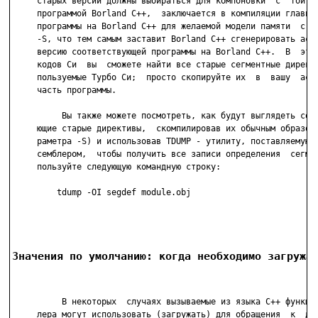
     старых версий должны выбираться для компоновки  с  той  и
     программой Borland С++,  заключается в компиляции главног
     программы на Borland С++ для желаемой модели памяти  с па
     -S, что тем самым заставит Borland С++ сгенерировать ассе
     версию соответствующей программы на Borland С++.  В  этой
     кодов Си  вы  сможете найти все старые сегментные директи
     пользуемые Турбо Cи;  просто скопируйте их  в  вашу  ассе
     часть программы.

          Вы также можете посмотреть, как будут выглядеть соот
     ющие старые директивы,  скомпилировав их обычным образом 
     раметра -S) и использовав TDUMP - утилиту, поставляемую Т
     семблером,  чтобы получить все записи определения  сегмен
     пользуйте следующую командную строку:

         tdump -OI segdef module.obj

Значения по умолчанию: когда необходимо загружа
          В некоторых  случаях вызываемые из языка С++ функции
     лера могут использовать (загружать) для обращения  к  дан