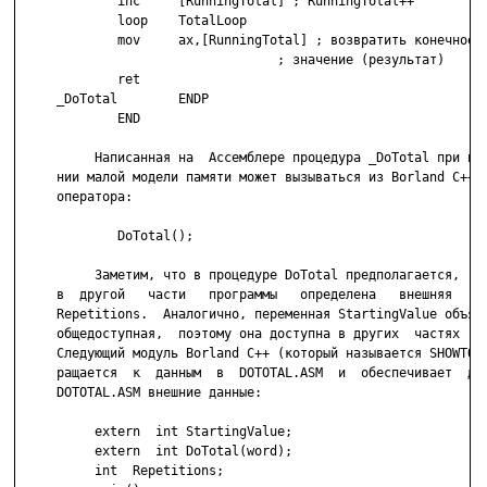
             inc     [RunningTotal] ; RunningTotal++

             loop    TotalLoop

             mov     ax,[RunningTotal] ; возвратить конечное

                                  ; значение (результат)

             ret

     _DoTotal        ENDP

             END

          Написанная на  Ассемблере процедура _DoTotal при исп
     нии малой модели памяти может вызываться из Borland C++ с
     оператора:

             DoTotal();

          Заметим, что в процедуре DoTotal предполагается,  чт
     в  другой   части   программы   определена   внешняя   пе
     Repetitions.  Аналогично, переменная StartingValue объявл
     общедоступная,  поэтому она доступна в других  частях  пр
     Следующий модуль Borland C++ (который называется SHOWTOT.
     ращается  к  данным  в  DOTOTAL.ASM  и  обеспечивает  для
     DOTOTAL.ASM внешние данные:

          extern  int StartingValue;

          extern  int DoTotal(word);

          int  Repetitions;
