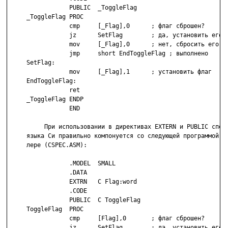
                 PUBLIC  _ToggleFlag

     _ToggleFlag PROC

                 cmp     [_Flag],0      ; флаг сброшен?

                 jz      SetFlag        ; да, установить его

                 mov     [_Flag],0      ; нет, сбросить его

                 jmp     short EndToggleFlag ; выполнено

     SetFlag:

                 mov     [_Flag],1      ; установить флаг

     EndToggleFlag:

                 ret

     _ToggleFlag ENDP

                 END

          При использовании в директивах EXTERN и PUBLIC специ
     языка Си правильно компонуется со следующей программой на
     лере (CSPEC.ASM):

                 .MODEL  SMALL

                 .DATA

                 EXTRN   C Flag:word

                 .CODE

                 PUBLIC  C ToggleFlag

     ToggleFlag  PROC

                 cmp     [Flag],0       ; флаг сброшен?

                 jz      SetFlag        ; да, установить его
