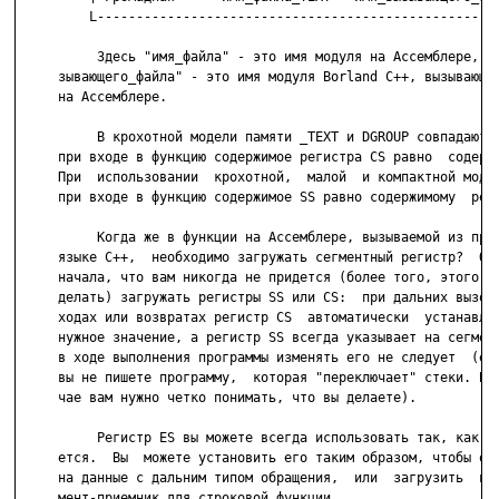
         L----------------------------------------------------
          Здесь "имя_файла" - это имя модуля на Ассемблере, а 
     зывающего_файла" - это имя модуля Borland C++, вызывающег
     на Ассемблере.

          В крохотной модели памяти _TEXT и DGROUP совпадают, 
     при входе в функцию содержимое регистра CS равно  содержи
     При  использовании  крохотной,  малой  и компактной модел
     при входе в функцию содержимое SS равно содержимому  реги
          Когда же в функции на Ассемблере, вызываемой из прог
     языке С++,  необходимо загружать сегментный регистр?  Отм
     начала, что вам никогда не придется (более того, этого не
     делать) загружать регистры SS или CS:  при дальних вызова
     ходах или возвратах регистр CS  автоматически  устанавлив
     нужное значение, а регистр SS всегда указывает на сегмент
     в ходе выполнения программы изменять его не следует  (есл
     вы не пишете программу,  которая "переключает" стеки. В э
     чае вам нужно четко понимать, что вы делаете).

          Регистр ES вы можете всегда использовать так, как эт
     ется.  Вы  можете установить его таким образом, чтобы он 
     на данные с дальним типом обращения,  или  загрузить  в  
     мент-приемник для строковой функции.
