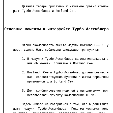
          Давайте теперь приступим к изучению правил компоновк
     рамм Турбо Ассемблера и Borland C++.

Основные моменты в интерфейсе Турбо Ассемблера 
          Чтобы скомпоновать вместе модули Borland C++ и Турбо
     лера, должны быть соблюдены следующие три пункта:

          1. В модулях Турбо Ассемблера должны использоваться 
             ния об именах, принятые в Borland C++.

          2. Borland  C++ и Турбо Ассемблер должны совместно и
             вать соответствующие функции и имена переменных  
             приемлемой для Borland C++.

          3. Для  комбинирования модулей в выполняемую програм
             использовать утилиту-компоновщик TLINK.

          Здесь ничего не говориться о том, что в действительн
     лают  модули  Турбо Ассемблера.  Пока мы коснемся только 