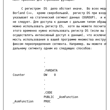
          С регистром  DS  дело обстоит иначе.  Во всех моделя
     Borland C++,  кроме сверхбольшой,  регистр DS при входе в
     указывает на статический сегмент данных (DGROUP),  и изме
     не следует. Для доступа к данным с дальним типом обращени
     можно использовать регистр ES,  хотя вы можете посчитать,
     этого временно нужно использовать регистр DS (если вы соб
     осуществлять интенсивный доступ к данным), что исключит н
     мость использования в вашей программе множества инструкци
     фиксом переопределения сегмента. Например, вы можете обра
     дальнему сегменту одним из следующих способов:

                       .

                       .

                       .

                       .FARDATA

     Counter           DW    0

                       .

                       .

                       .

                       .CODE

                       PUBLIC  _AsmFunction

     _AsmFunction      PROC

                       .
