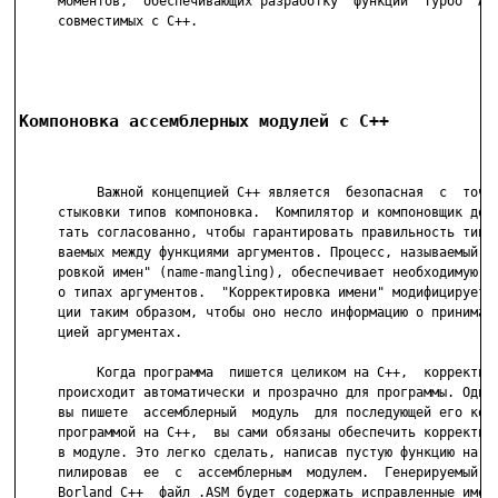
     моментов,  обеспечивающих разработку  функций  Турбо  Асс
     совместимых с С++.

Компоновка ассемблерных модулей с С++
          Важной концепцией С++ является  безопасная  с  точки
     стыковки типов компоновка.  Компилятор и компоновщик долж
     тать согласованно, чтобы гарантировать правильность типов
     ваемых между функциями аргументов. Процесс, называемый "к
     ровкой имен" (name-mangling), обеспечивает необходимую ин
     о типах аргументов.  "Корректировка имени" модифицирует и
     ции таким образом, чтобы оно несло информацию о принимаем
     цией аргументах.

          Когда программа  пишется целиком на С++,  корректиро
     происходит автоматически и прозрачно для программы. Однак
     вы пишете  ассемблерный  модуль  для последующей его комп
     программой на С++,  вы сами обязаны обеспечить корректиро
     в модуле. Это легко сделать, написав пустую функцию на С+
     пилировав  ее  с  ассемблерным  модулем.  Генерируемый  п
     Borland С++  файл .ASM будет содержать исправленные имена