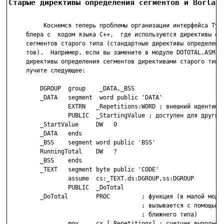
Старые директивы определения сегментов и Borlan
          Коснемся теперь проблемы организации интерфейса Турб
     блера с  кодом языка С++,  где используются директивы опр
     сегментов старого типа (стандартные директивы определения
     тов).  Например, если вы замените в модуле DOTOTAL.ASM уп
     директивы определения сегментов директивами старого типа,
     лучите следующее:

         DGROUP  group    _DATA,_BSS

         _DATA   segment  word public 'DATA'

                 EXTRN   _Repetitions:WORD ; внешний идентифик
                 PUBLIC  _StartingValue ; доступен для других 
         _StartValue     DW   0

         _DATA   ends

         _BSS    segment word public 'BSS'

         RunningTotal    DW   ?

         _BSS    ends

         _TEXT   segment byte public 'CODE'

                 assume  cs:_TEXT.ds:DGROUP,ss:DGROUP

                 PUBLIC  _DoTotal

         _DoTotal        PROC         ; функция (в малой модел
                                      ; вызывается с помощью в
                                      ; ближнего типа)

                 mov     cx,[_Repetitions] ; счетчик выполнени