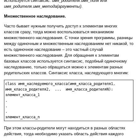
используется синтаксис:
имя_родителя.имя_поля
или
имя_родителя.имя_метода(аргументы)
.
Множественное наследование.
Часто бывает нужным получить доступ к элементам многих
классов сразу, тогда можно воспользоваться механизмом
множественного наследования. С точки зрения программы, разницы
между одиночным и множественным наследованием нет никакой, то
есть одиночное наследование – это частный случай
множественного наследования. Для обращения к элементам
базовых классов используется синтаксис, подобный одиночному
наследованию, только обращаться можно к элементам разных
родительских классов. Синтаксис класса, наследующего многим:
class имя_наследуемого_класса(имя_класса_родителя1, 

имя_класса_родителя2,  ...  имя_класса_родителяN):

элемент_класса_1

.

.

.

При этом классы-родители могут находиться в разных областях
действия, тогда необходимо указать область действия каждого