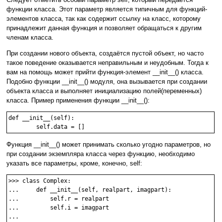
функции класса. Этот параметр является типичным для функций-
элементов класса, так как содержит ссылку на класс, которому
принадлежит данная функция и позволяет обращаться к другим
членам класса.
При создании нового объекта, создаётся пустой объект, но часто
такое поведение оказывается неправильным и неудобным. Тогда к
вам на помощь может прийти функция-элемент __init__() класса.
Подобно функции __init__() модуля, она вызывается при создании
объекта класса и выполняет инициализацию полей(переменных)
класса. Пример применения функции __init__():
def __init__(self):

Функция __init__() может принимать сколько угодно параметров, но
при создании экземпляра класса через функцию, необходимо
указать все параметры, кроме, конечно, self:
>>> class Complex:

...     def __init__(self, realpart, imagpart):

...         self.r = realpart

...         self.i = imagpart

...
