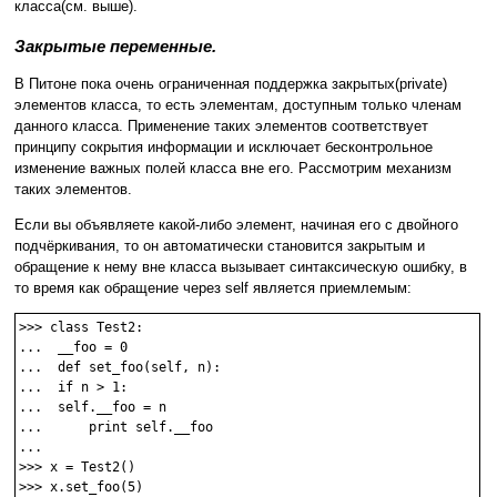
класса(см. выше).
Закрытые переменные.
В Питоне пока очень ограниченная поддержка закрытых(private)
элементов класса, то есть элементам, доступным только членам
данного класса. Применение таких элементов соответствует
принципу сокрытия информации и исключает бесконтрольное
изменение важных полей класса вне его. Рассмотрим механизм
таких элементов.
Если вы объявляете какой-либо элемент, начиная его с двойного
подчёркивания, то он автоматически становится закрытым и
обращение к нему вне класса вызывает синтаксическую ошибку, в
то время как обращение через self является приемлемым:
>>> class Test2:

...  __foo = 0

...  def set_foo(self, n):

...  if n > 1:

...  self.__foo = n

...	 print self.__foo

... 

>>> x = Test2()

>>> x.set_foo(5)
