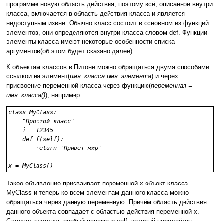
программе новую область действия, поэтому всё, описанное внутри
класса, включается в область действия класса и является
недоступным извне. Обычно класс состоит в основном из функций
элементов, они определяются внутри класса словом def. Функции-
элементы класса имеют некоторые особенности списка
аргументов(об этом будет сказано далее).
К объектам классов в Питоне можно обращаться двумя способами:
ссылкой на элемент(
имя_класса.имя_элемента
) и через
присвоение переменной класса через функцию(
переменная =
имя_класса()
), например:
class MyClass:
    "Простой класс"
    i = 12345
    def f(self):
        return 'Привет мир'
x = MyClass()
Такое объявление присваивает переменной х объект класса
MyClass и теперь ко всем элементам данного класса можно
обращаться через данную переменную. Причём область действия
данного объекта совпадает с областью действия переменной х.
Следует отметить особый параметр self, который передаётся