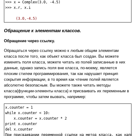
>>> x = Complex(3.0, -4.5)

>>> x.r, x.i

(3.0,-4.5)
Обращение к элементам классов.
Обращение через ссылку.
Обращаться через ссылку можно к любым общим элементам
класса после того, как объект класса был создан. Вы можете
изменять поля класса, можете читать из полей записанные в них
данные, однако запись поля вне класса, по-моему, является
плохим стилем программирования, так как нарушает принцип
сокрытия информации, в то время как чтение полей является
абсолютно безопасным. Вы можете также читать методы
класса(функции-элементы класса) и присваивать их переменным в
программе, чтобы затем вызвать, например:
x.counter = 1

while x.counter < 10:

    x.counter = x.counter * 2

print x.counter

del x.counter

При присваивании переменной ссылки на метод класса, как наприм