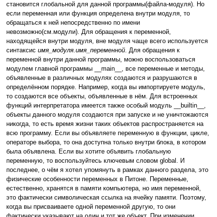
становится глобальной для данной программы(файла-модуля). Но
если переменная или функция определена внутри модуля, то
обращаться к ней непосредственно по имени
невозможно(см.модули). Для обращения к переменной,
находящейся внутри модуля, вне модуля чаще всего используется
синтаксис
имя_модуля.имя_переменной
. Для обращения к
переменной внутри данной программы, можно воспользоваться
модулем главной программы __main__, все переменные и методы,
объявленные в различных модулях создаются и разрушаются в
определённом порядке. Например, когда вы импортируете модуль,
то создаются все объекты, объявленные в нём. Для встроенных
функций интерпретатора имеется также особый модуль __builtin__,
объекты данного модуля создаются при запуске и не уничтожаются
никогда, то есть время жизни таких объектов распространяется на
всю программу. Если вы объявляете переменную в функции, цикле,
операторе выбора, то она доступна только внутри блока, в котором
была объявлена. Если вы хотите объявить глобальную
переменную, то воспользуйтесь ключевым словом global. И
последнее, о чём я хотел упомянуть в рамках данного раздела, это
физические особенности переменных в Питоне. Переменные,
естественно, хранятся в памяти компьютера, но имя переменной,
это фактически символическая ссылка на ячейку памяти. Поэтому,
когда вы присваиваете одной переменной другую, то они
фактически указывают на один и тот же объект. При изменении