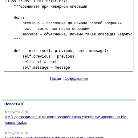
class TransitionError(Error):

    """Возникает при неверной операции

    Поля:

        previous – состояние до начала плохой операции

        next – состояние после операции

        message – объяснение, почему такая операция недопустим
    """

    def __init__(self, previous, next, message):

        self.previous = previous

        self.next = next

Назад
|
Содержание
Новости IT
8 августа 2026
AMD договорилась о покупке разработчика специализированных ИИ-
чипов Taalas
8 августа 2026