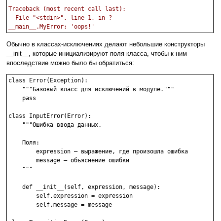
Traceback (most recent call last):
  File "<stdin>", line 1, in ?
__main__.MyError: 'oops!'
Обычно в классах-исключениях делают небольшие конструкторы
__init__, которые инициализируют поля класса, чтобы к ним
впоследствие можно было бы обратиться:
class Error(Exception):

    """Базовый класс для исключений в модуле."""

    pass

class InputError(Error):

    """Ошибка ввода данных.

    Поля:

        expression – выражение, где произошла ошибка

        message – объяснение ошибки

    """

    def __init__(self, expression, message):

        self.expression = expression

        self.message = message
