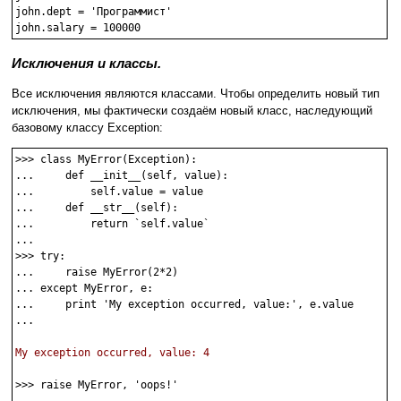
john.dept = 'Программист'

Исключения и классы.
Все исключения являются классами. Чтобы определить новый тип
исключения, мы фактически создаём новый класс, наследующий
базовому классу Exception:
>>> class MyError(Exception):

...     def __init__(self, value):

...         self.value = value

...     def __str__(self):

...         return `self.value`

...

>>> try:

...     raise MyError(2*2)

... except MyError, e:

...     print 'My exception occurred, value:', e.value

...

My exception occurred, value: 4
>>> raise MyError, 'oops!'
