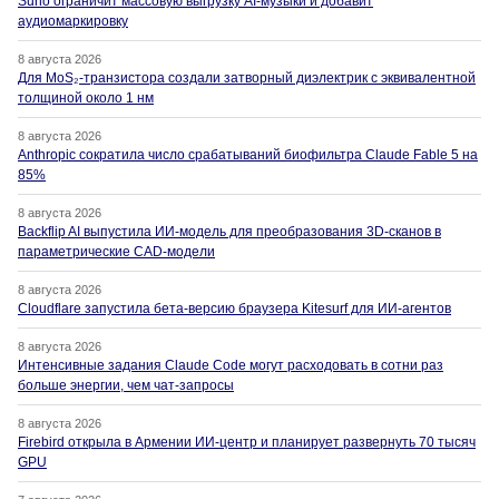
Suno ограничит массовую выгрузку AI-музыки и добавит
аудиомаркировку
8 августа 2026
Для MoS₂-транзистора создали затворный диэлектрик с эквивалентной
толщиной около 1 нм
8 августа 2026
Anthropic сократила число срабатываний биофильтра Claude Fable 5 на
85%
8 августа 2026
Backflip AI выпустила ИИ-модель для преобразования 3D-сканов в
параметрические CAD-модели
8 августа 2026
Cloudflare запустила бета-версию браузера Kitesurf для ИИ-агентов
8 августа 2026
Интенсивные задания Claude Code могут расходовать в сотни раз
больше энергии, чем чат-запросы
8 августа 2026
Firebird открыла в Армении ИИ-центр и планирует развернуть 70 тысяч
GPU