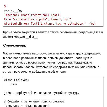
5
Traceback (most recent call last):

File "<interactive input>", line 1, in ?

AttributeError: Test2 instance has no attribute '__foo'
Кроме этого закрытой является также переменная, содержащаяся в
любом модуле __dict__.
Структуры.
Часто нужно иметь некоторую логическую структуру, содержащую
в себе поля различных типов, причём добавлять поля нужно
динамически, во время исполнения программы. Тогда можно
использовать классы, которые на содержат никаких элементов, а
затем произвольно добавлять любые поля:
class Employee:

    pass

john = Employee() # Создание пустой структуры

# Создаём и заполняем поля структуры

john.name = 'Иван Иванович'
