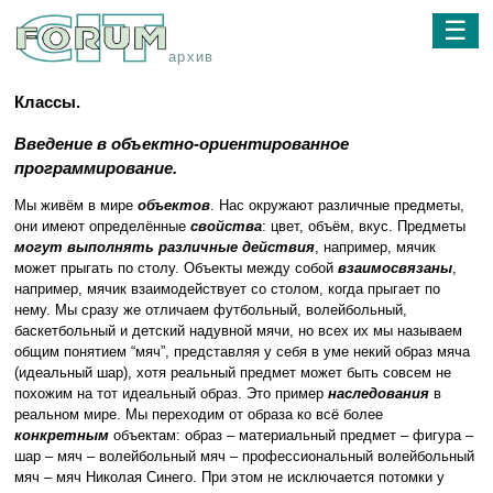
☰
архив
Классы.
Введение в объектно-ориентированное
программирование.
Мы живём в мире
объектов
. Нас окружают различные предметы,
они имеют определённые
свойства
: цвет, объём, вкус. Предметы
могут выполнять различные действия
, например, мячик
может прыгать по столу. Объекты между собой
взаимосвязаны
,
например, мячик взаимодействует со столом, когда прыгает по
нему. Мы сразу же отличаем футбольный, волейбольный,
баскетбольный и детский надувной мячи, но всех их мы называем
общим понятием “мяч”, представляя у себя в уме некий образ мяча
(идеальный шар), хотя реальный предмет может быть совсем не
похожим на тот идеальный образ. Это пример
наследования
в
реальном мире. Мы переходим от образа ко всё более
конкретным
объектам: образ – материальный предмет – фигура –
шар – мяч – волейбольный мяч – профессиональный волейбольный
мяч – мяч Николая Синего. При этом не исключается потомки у