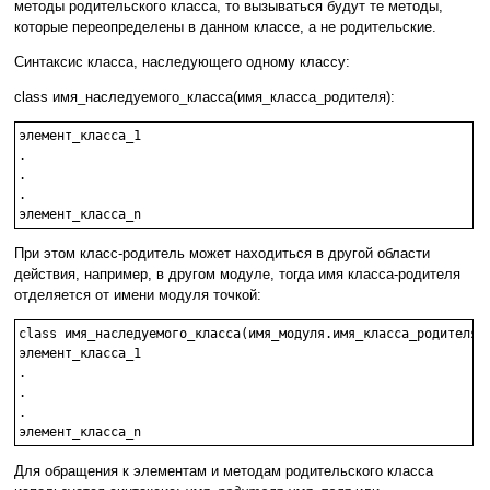
методы родительского класса, то вызываться будут те методы,
которые переопределены в данном классе, а не родительские.
Синтаксис класса, наследующего одному классу:
class имя_наследуемого_класса(имя_класса_родителя):
элемент_класса_1

.

.

.

При этом класс-родитель может находиться в другой области
действия, например, в другом модуле, тогда имя класса-родителя
отделяется от имени модуля точкой:
class имя_наследуемого_класса(имя_модуля.имя_класса_родителя):
элемент_класса_1

.

.

.

Для обращения к элементам и методам родительского класса