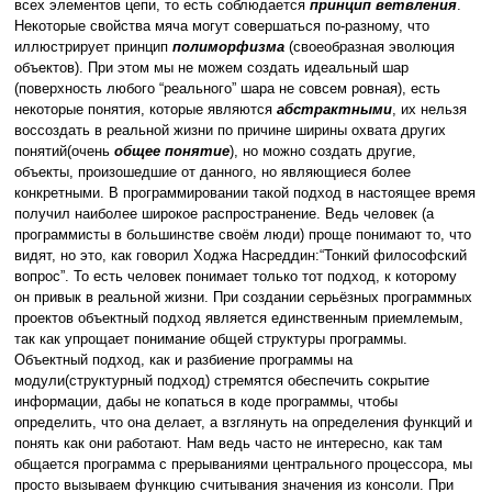
всех элементов цепи, то есть соблюдается
принцип ветвления
.
Некоторые свойства мяча могут совершаться по-разному, что
иллюстрирует принцип
полиморфизма
(своеобразная эволюция
объектов). При этом мы не можем создать идеальный шар
(поверхность любого “реального” шара не совсем ровная), есть
некоторые понятия, которые являются
абстрактными
, их нельзя
воссоздать в реальной жизни по причине ширины охвата других
понятий(очень
общее понятие
), но можно создать другие,
объекты, произошедшие от данного, но являющиеся более
конкретными. В программировании такой подход в настоящее время
получил наиболее широкое распространение. Ведь человек (а
программисты в большинстве своём люди) проще понимают то, что
видят, но это, как говорил Ходжа Насреддин:“Тонкий философский
вопрос”. То есть человек понимает только тот подход, к которому
он привык в реальной жизни. При создании серьёзных программных
проектов объектный подход является единственным приемлемым,
так как упрощает понимание общей структуры программы.
Объектный подход, как и разбиение программы на
модули(структурный подход) стремятся обеспечить сокрытие
информации, дабы не копаться в коде программы, чтобы
определить, что она делает, а взглянуть на определения функций и
понять как они работают. Нам ведь часто не интересно, как там
общается программа с прерываниями центрального процессора, мы
просто вызываем функцию считывания значения из консоли. При