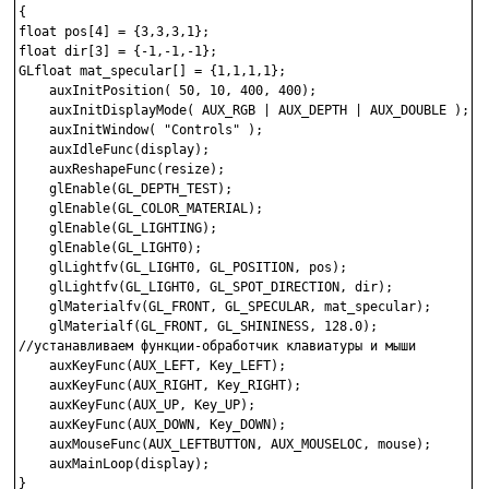
{

float pos[4] = {3,3,3,1};

float dir[3] = {-1,-1,-1};

GLfloat mat_specular[] = {1,1,1,1};

    auxInitPosition( 50, 10, 400, 400);

    auxInitDisplayMode( AUX_RGB | AUX_DEPTH | AUX_DOUBLE );

    auxInitWindow( "Controls" );

    auxIdleFunc(display);

    auxReshapeFunc(resize);

    glEnable(GL_DEPTH_TEST);

    glEnable(GL_COLOR_MATERIAL);

    glEnable(GL_LIGHTING);

    glEnable(GL_LIGHT0);

    glLightfv(GL_LIGHT0, GL_POSITION, pos);

    glLightfv(GL_LIGHT0, GL_SPOT_DIRECTION, dir);

    glMaterialfv(GL_FRONT, GL_SPECULAR, mat_specular);

    glMaterialf(GL_FRONT, GL_SHININESS, 128.0);

//устанавливаем функции-обработчик клавиатуры и мыши

    auxKeyFunc(AUX_LEFT, Key_LEFT);

    auxKeyFunc(AUX_RIGHT, Key_RIGHT);

    auxKeyFunc(AUX_UP, Key_UP);

    auxKeyFunc(AUX_DOWN, Key_DOWN);

    auxMouseFunc(AUX_LEFTBUTTON, AUX_MOUSELOC, mouse);

    auxMainLoop(display);
