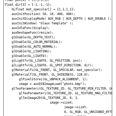
float dir[3] = {-1,-1,-1};

    GLfloat mat_specular[] = {1,1,1,1};

    auxInitPosition( 50, 10, 400, 400);

    auxInitDisplayMode( AUX_RGB | AUX_DEPTH | AUX_DOUBLE );

    auxInitWindow( "Glaux Template" );

    auxIdleFunc(display);

    auxReshapeFunc(resize);

    glEnable(GL_DEPTH_TEST);

    glEnable(GL_COLOR_MATERIAL);

    glEnable(GL_AUTO_NORMAL);

    glEnable(GL_LIGHTING);

    glEnable(GL_LIGHT0);

    glLightfv(GL_LIGHT0, GL_POSITION, pos);

    glLightfv(GL_LIGHT0, GL_SPOT_DIRECTION, dir);

    glMaterialfv(GL_FRONT, GL_SPECULAR, mat_specular);

    glMaterialf(GL_FRONT, GL_SHININESS, 128.0);

        glPixelStorei(GL_UNPACK_ALIGNMENT, 1);

        image = auxDIBImageLoad("photo.bmp");

    glTexParameteri(GL_TEXTURE_2D, GL_TEXTURE_MIN_FILTER, GL_N
        glTexParameteri(GL_TEXTURE_2D, GL_TEXTURE_MAG_FILTER, 
        glTexImage2D(GL_TEXTURE_2D, 0, 3,

                         image->sizeX,

                                 image->sizeY,

                                 0, GL_RGB, GL_UNSIGNED_BYTE,
