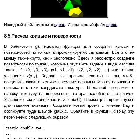
Исходный файл смотрите
здесь
. Исполняемый файл
здесь
.
8.5 Рисуем кривые и поверхности
В библиотеки glu имеются функции для создания кривых и
поверхностей по точкам аппроксимируя их сплайнами. Все это по-
моему также круто, как и бесполезно. Здесь я рассмотрю создание
поверхности по точкам, которые могут быть заданы в виде массива
точек - { (x0, y0, z0), (x1, y1, z1), (x2, y2, z2), ...} или в виде
уравнения z(x,y). Задача, как правило, состоит в том, чтобы
соединить каждые четыре соседние вершины многоугольником и
приписать к ним координаты текстуры. В данной программе я
наложу текстуру на поверхность, которая колеблется по синусу.
Уравнение такой поверхности: z=sin(x+t). Параметр t - время, нужен
для задания анимации. Создайте новый проект с именем flag и
скопируйте туда шаблон glaux.c. Объявите в функции display эту
переменную следующим образом:
static double t=0;

...
