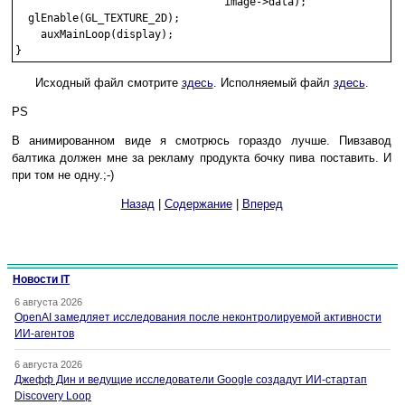
                                 image->data);

  glEnable(GL_TEXTURE_2D);

    auxMainLoop(display);

Исходный файл смотрите
здесь
. Исполняемый файл
здесь
.
PS
В анимированном виде я смотрюсь гораздо лучше. Пивзавод
балтика должен мне за рекламу продукта бочку пива поставить. И
при том не одну.;-)
Назад
|
Содержание
|
Вперед
Новости IT
6 августа 2026
OpenAI замедляет исследования после неконтролируемой активности
ИИ-агентов
6 августа 2026
Джефф Дин и ведущие исследователи Google создадут ИИ-стартап
Discovery Loop