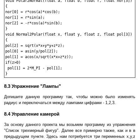
void Polar2Normal(float a, float b, float r, float nor[3])

{

nor[0] = r*cos(a)*cos(b);

nor[1] = r*sin(a);

nor[2] = -r*cos(a)*sin(b);

}

void Normal2Polar(float x, float y, float z, float pol[3])

{

pol[2] = sqrt(x*x+y*y+z*z);

pol[0] = asin(y/pol[2]);

pol[1] = acos(x/sqrt(x*x+z*z));

if(z>0)

 pol[1] = 2*M_PI - pol[1];

8.3 Упражнение "Лампы"
Допишите данную программу так, чтобы можно было изменять
радиус и переключаться между лампами цифрами - 1,2,3.
8.4 Управление камерой
За основу данного проекта мы возьмем программу из упражнения
"Список трехмерный фигур". Далее все примерно также, как и в в
предыдущем пункте. Здесь нам потребуется три переменных x,y,z