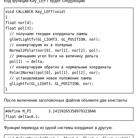
Код функции Key_LEFT будет следующим:
void CALLBACK Key_LEFT(void)

{

float nor[4];

float pol[3];

  // получаем текущие координаты лампы

  glGetLightfv(GL_LIGHT3, GL_POSITION, nor);

  // конвертируем их в полярные

  Normal2Polar(nor[0], nor[1], nor[2], pol);

  // уменьшаем угол бэта на величину дельта

  pol[1] -= delta;

  // конвертируем обратно в нормальные координаты

  Polar2Normal(pol[0], pol[1], pol[2], nor);

  // устанавливаем новое положение лампы

  glLightfv(GL_LIGHT3, GL_POSITION, nor);

После включение заголовочных файлов объявите две константы:
#define M_PI        3.14159265358979323846

Функции перевода из одной системы координат в другую: