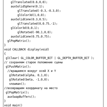
    glTranslated(0.6,0,0);

    auxSolidSphere(0.1);

        glTranslated(-0.3,-0.3,0);

        glColor3d(1,0,0);

    auxSolidCone(0.3,0.5);

        glTranslated(0,0.75,-1);

    glColor3d(0,0,1);

        glRotated(-90,1,0,0);

    auxSolidCone(0.75,0.75);

  glPopMatrix();

}

void CALLBACK display(void)

{

 glClear( GL_COLOR_BUFFER_BIT | GL_DEPTH_BUFFER_BIT );

// сохраняем старое положение сцены

 glPushMatrix();

  //вращаемся вокруг осей Х и Y

   glRotated(alpha, 0,1,0);

   glRotated(beta, -1,0,0);

   snowman();

//возвращаем координату на место

 glPopMatrix();

  auxSwapBuffers();

}

void main()
