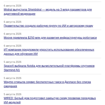
6 августа 2026
Mistral выпустила Shieldstral — модель на 3 млрд параметров для
адаптивной модерации
6 августа 2026
Правительство создало рабочую группу по ИИ и авторскому праву
6 августа 2026
Moove привлекла $250 млн для развития инфраструктуры роботакси
6 августа 2026
ИТ-компании предложили упростить использование обезличенных
данных для обучения ИИ
5 августа 2026
SpaceX выбрала Nvidia для вычислительной платформы спутников
Starmind AI1
5 августа 2026
Waymo открыла сервис беспилотных такси в Далласе без списка
ожидания
5 августа 2026
WIRED: Белый дом подготовил закрытую схему проверки передовых
ИИ-моделей