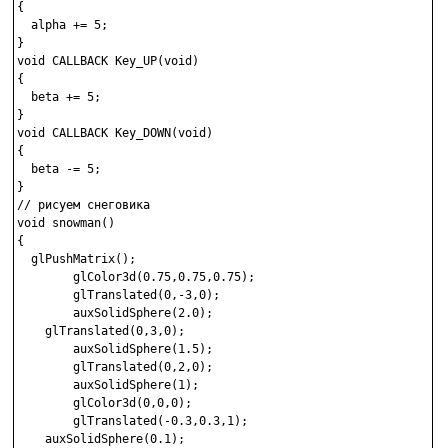
{

  alpha += 5;

}

void CALLBACK Key_UP(void)

{

  beta += 5;

}

void CALLBACK Key_DOWN(void)

{

  beta -= 5;

}

// рисуем снеговика

void snowman()

{

  glPushMatrix();

        glColor3d(0.75,0.75,0.75);

        glTranslated(0,-3,0);

        auxSolidSphere(2.0);

    glTranslated(0,3,0);

        auxSolidSphere(1.5);

        glTranslated(0,2,0);

        auxSolidSphere(1);

        glColor3d(0,0,0);

        glTranslated(-0.3,0.3,1);

    auxSolidSphere(0.1);
