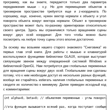
программу, как вы знаете, передается только два параметра
передвижения мыши - х,у. Но для перемещения объектов в
трехмерном пространстве требуется еще и z-координата. По
хорошему, еще, конечно, нужен вектор нормали к объекту и угол
поворота объекта вокруг вектора нормали. Объект в трехмерном
пространстве может быть по-разному ориентирован относительно
своего центра. Здесь мы ограничимся только вращением сцены
вокруг двух осей координат. Для того чтобы можно было
посмотреть на любую точку сцены этого вполне достаточно.
За основу мы возьмем нашего старого знакомого "Снеговика" из
первых глав этой книги. Для работы с мышью и клавиатурой
воспользуемся функциями библиотеки GLAUX, которая выступает
связующим звеном между операционной системой Windows и
библиотекой OpenGL. Нам потребуется две глобальных переменных
для вращения сцены вокруг двух осей. Глобальными они сделаны
потому, что к ним необходим доступ из нескольких разных функций,
вообще же старайтесь избегать наличия глобальных переменных и
сводите их количество к минимуму. Далее приведен исходный код
с комментариями:
int alpha=0, beta=0; // объявляем переменные - углы поворота

//эта функция вызывается всякий раз, когда поступает сообщение