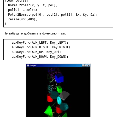
float pol[3];

  Normal2Polar(x, y, z, pol);

  pol[0] += delta;

  Polar2Normal(pol[0], pol[1], pol[2], &x, &y, &z);

  resize(400,400);

Не забудьте добавить в функцию main.
    auxKeyFunc(AUX_LEFT, Key_LEFT);

    auxKeyFunc(AUX_RIGHT, Key_RIGHT);

    auxKeyFunc(AUX_UP, Key_UP);
