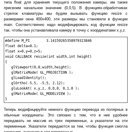
типа float для хранения текущего положения камеры, им также
присвоим начальное значение (0,0,5). В функциях-обработчиках
стрелок клавиатуры мы будем вызывать функцию resize с
размерами окна 400х400, эти размеры мы становили в функции
main. Соответственно надо модифицировать код функции resize
так, чтобы она устанавливала камеру в точку с координатами x,y,z.
#define M_PI        3.14159265358979323846

float delta=0.1;

float x=0,y=0,z=5;

void CALLBACK resize(int width,int height)

{

   glViewport(0,0,width,height);

   glMatrixMode( GL_PROJECTION );

   glLoadIdentity();

   glOrtho(-5,5, -5,5, 2,12);

   gluLookAt( x,y,z, 0,0,0, 0,1,0 );

   glMatrixMode( GL_MODELVIEW );

Теперь модифицируйте немного функцию перевода из полярных в
обычные координаты. Это связано с тем, что в нее удобнее
передавать не массив из трех переменных, а указатели на эти
переменные. Указатели передаются за тем, чтобы функция смогла
сохранить значение в эти переменные.