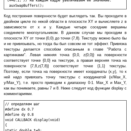
 t+=0.1; // на каждом кадре увеличиваем ее значение.

Код построения поверхности будет выглядеть так. Вы проходите в
двойном цикле по некой области в плоскости XY и вычисляете z в
зависимости от х и y. Каждые четыре соседние вершины
соединяете многоугольником. В данном случае мы проходим в
плоскости XY от точки (0,0) до точки (7,8). Текстуру можно было бы
и не привязывать, но тогда бы был совсем не тот эффект. Привязка
текстуры делается способом описанным в главе "Работа с
картинками". Левая нижняя точка {0,0, z(0,0)} на поверхности
соответствует точке {0,0} на текстуре, а правая верхняя точка на
поверхности {7,8,z(7,8)} соответствует точке {1,1} текстуры.
Поэтому, если точка на поверхности имеет координаты (x,y), то к
ней надо привязать точку текстуры с координатой (x/Max_X,
y/Max_Y), т.е. просто приводим к диапазону 0-1. Max_X и Max_Y,
как вы понимаете, равны 7 и 8. Ниже следует код функции display c
комментариями.
// определяем шаг

#define dx 0.7

#define dy 0.8

void CALLBACK display(void)

{

static double t=0;
