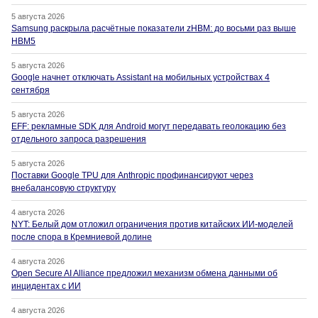
5 августа 2026
Samsung раскрыла расчётные показатели zHBM: до восьми раз выше
HBM5
5 августа 2026
Google начнет отключать Assistant на мобильных устройствах 4
сентября
5 августа 2026
EFF: рекламные SDK для Android могут передавать геолокацию без
отдельного запроса разрешения
5 августа 2026
Поставки Google TPU для Anthropic профинансируют через
внебалансовую структуру
4 августа 2026
NYT: Белый дом отложил ограничения против китайских ИИ-моделей
после спора в Кремниевой долине
4 августа 2026
Open Secure AI Alliance предложил механизм обмена данными об
инцидентах с ИИ
4 августа 2026