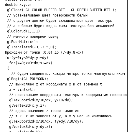
double x,y,z;

 glClear( GL_COLOR_BUFFER_BIT | GL_DEPTH_BUFFER_BIT );

 // устанавливаем цвет поверхности белый

 // с другим цветом будет складываться цвет текстуры

 // а с белым будет видна сама текстура без искажений

 glColor3d(1,1,1);

 // немного повернем сцену

 glPushMatrix();

 glTranslated(-3,-3.5,0);

Проходим от точки (0,0) до (7-dy,8-dx)

for(y=0;y<9*dy;y+=dy)

  for(x=0;x<9*dx;x+=dx)

 {

   // будем соединять, каждые четыре точки многоугольником

 glBegin(GL_POLYGON);

  // вычисляем z от координаты x и от времени t

  z = sin(x+t);

  // привязываем координаты текстуры к координатам поверхности
  glTexCoord2d(x/10/dx, y/10/dy);

  glVertex3d(x,y,z);

  // здесь значение z точно такое же

  // т.к. z не зависит от y, a x у нас не изменилось

  glTexCoord2d(x/10/dx, (y+dy)/10/dy);

  glVertex3d(x,y+dy,z);

  z = sin(x+dx+t);
