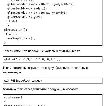
  glTexCoord2d((x+dx)/10/dx, (y+dy)/10/dy);

  glVertex3d(x+dx,y+dy,z);

  glTexCoord2d((x+dx)/10/dx, y/10/dy);

  glVertex3d(x+dx,y,z);

 glEnd();

  }

glPopMatrix();

 t+=0.1;

  auxSwapBuffers();

Теперь измените положение камеры в функции resize:
И нам осталось загрузить текстуру. Объявите глобальную
переменную
AUX_RGBImageRec* image;
Функцию main отредактируйте следующим образом.
void main()

{

float pos[4] = {3,3,3,1};
