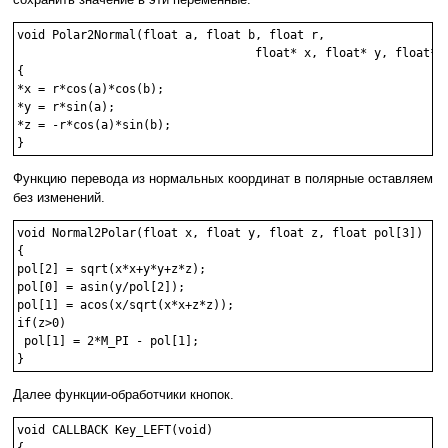
void Polar2Normal(float a, float b, float r,

                                  float* x, float* y, float* z
{

*x = r*cos(a)*cos(b);

*y = r*sin(a);

*z = -r*cos(a)*sin(b);

Функцию перевода из нормальных координат в полярные оставляем
без изменений.
void Normal2Polar(float x, float y, float z, float pol[3])

{

pol[2] = sqrt(x*x+y*y+z*z);

pol[0] = asin(y/pol[2]);

pol[1] = acos(x/sqrt(x*x+z*z));

if(z>0)

 pol[1] = 2*M_PI - pol[1];

Далее функции-обработчики кнопок.
void CALLBACK Key_LEFT(void)

{
