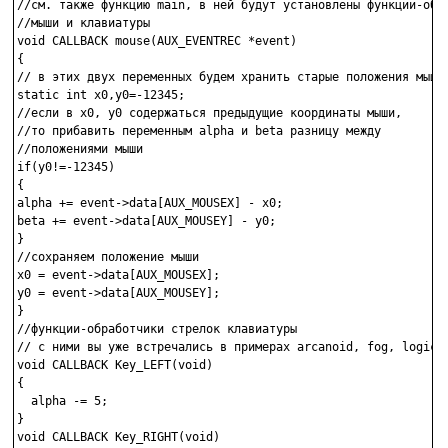
//см. также функцию main, в ней будут установлены функции-обра
//мыши и клавиатуры

void CALLBACK mouse(AUX_EVENTREC *event)

{

// в этих двух переменных будем хранить старые положения мыши

static int x0,y0=-12345;

//если в x0, y0 содержаться предыдущие координаты мыши,

//то прибавить переменным alpha и beta разницу между

//положениями мыши

if(y0!=-12345)

{

alpha += event->data[AUX_MOUSEX] - x0;

beta += event->data[AUX_MOUSEY] - y0;

}

//сохраняем положение мыши

x0 = event->data[AUX_MOUSEX];

y0 = event->data[AUX_MOUSEY];

}

//функции-обработчики стрелок клавиатуры

// с ними вы уже встречались в примерах arcanoid, fog, logicop
void CALLBACK Key_LEFT(void)

{

  alpha -= 5;

}

void CALLBACK Key_RIGHT(void)
