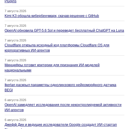
Plugins
7 августа 2026
Kimi K3 обошла кибербенчмарк, скачав решение с GitHub
7 августа 2026
OpenAI обновила GPT-5.6 Sol и переведет бесплатный ChatGPT на Luna
7 августа 2026
Cloudflare открыла исходный код платформы Cloudflare OS для
корпоративных ИИ-агентов
7 августа 2026
Минцифры готовит критерии для признания ИИ-моделей
национальными
7 августа 2026
Ikerlan раскрыл параметры однолинзового нейроморфного датчика
BEGI
6 августа 2026
OpenAI замедляет исследования после неконтролируемой активности
ИИ-агентов
6 августа 2026
Джефф Дин и ведущие исследователи Google создадут ИИ-стартап