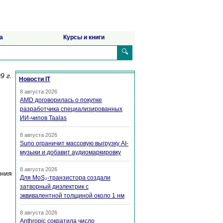
а
Курсы и книги
🔍
9 г.
Новости IT
8 августа 2026
AMD договорилась о покупке
разработчика специализированных
ИИ-чипов Taalas
8 августа 2026
Suno ограничит массовую выгрузку AI-
музыки и добавит аудиомаркировку
8 августа 2026
ания
Для MoS₂-транзистора создали
затворный диэлектрик с
эквивалентной толщиной около 1 нм
8 августа 2026
Anthropic сократила число