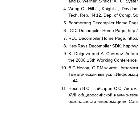
and B. Werner. Simics: A Full Syst
Wang C., Hill J., Knight J,. Davids
Tech. Rep., N 12, Dep. of Comp. Sci.
Boomerang Decompiler Home Page. 
DCC Decompiler Home Page. http://
REC Decompiler Home Page. http:/
Hex-Rays Decompiler SDK. http://
K. Dolgova and A. Chernov. Automa
the 2008 15th Working Conference
В.С.Несов, О.Р.Маликов. Автомат
Тематический выпуск «Информацио
—44.
Несов В.С., Гайсарян С.С. Автом
XVII общероссийской научно-тех
безопасности информации». Санкт