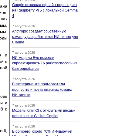
Google показала офлайн-переводчик
вана
на Raspberry Pi 5 с локальной Gemma
ов.
4
 как
ным.
7 августа 2026
мм.
Anthropic создаёт собственную
команду разработчиков ИИ-чипов для
тоды
Claude
7 августа 2026
а и
ИИ-модели Evo помогли
ей в
спроектировать 16 работоспособных
тной
бактериофагов
7 августа 2026
В эксперименте пользователи
пропустили треть опасных команд
ИИ-агента
нове
ды и
7 августа 2026
8 г.
Модель Kimi K3 с открытыми весами
появилась в GitHub Copilot
7 августа 2026
edt,
Bloomberg: около 70% ИИ-выручки