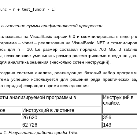
ое вычисление суммы арифметической прогрессии.
ализована на VisualBasic версии 6.0 и скомпилирована в виде p-
ограмма – vbnet – реализована на VisualBasic .NET и скомпилиро
ась для n = 10. Ее размер составил порядка 700 МБ. В табли
ы, позволившие уменьшить размер рассматриваемого кода на два
для аналитика значения (несколько сотен инструкций).
 создана система анализа, реализующая базовый набор програм
стема успешно используется для решения ряда практических за
а порядки) сокращает время исследования.
боты анализируемой программы в
Инструкций в
слайсе.
гов
Инструкций в листинге
26 620
356
62 726
143
а 1. Результаты работы среды TrEx.