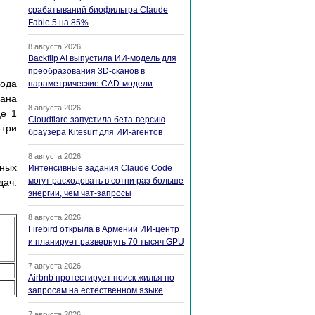
срабатываний биофильтра Claude
Fable 5 на 85%
8 августа 2026
Backflip AI выпустила ИИ-модель для
преобразования 3D-сканов в
кода
параметрические CAD-модели
вана
8 августа 2026
це 1
Cloudflare запустила бета-версию
-три
браузера Kitesurf для ИИ-агентов
8 августа 2026
мных
Интенсивные задания Claude Code
могут расходовать в сотни раз больше
дач.
энергии, чем чат-запросы
8 августа 2026
Firebird открыла в Армении ИИ-центр
и планирует развернуть 70 тысяч GPU
7 августа 2026
Airbnb протестирует поиск жилья по
запросам на естественном языке
7 августа 2026