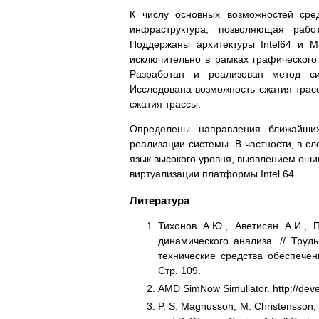
К числу основных возможностей сре
инфраструктура, позволяющая рабо
Поддержаны архитектуры Intel64 и M
исключительно в рамках графического
Разработан и реализован метод си
Исследована возможность сжатия тра
сжатия трассы.
Определены направления ближайших
реализации системы. В частности, в с
язык высокого уровня, выявлением оши
виртуализации платформы Intel 64.
Литература
Тихонов А.Ю., Аветисян А.И., 
динамического анализа. // Тру
технические средства обеспечен
Стр. 109.
AMD SimNow Simullator. http://dev
P. S. Magnusson, M. Christensson, J