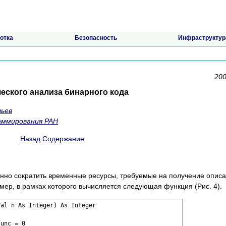
отка
Безопасность
Инфраструктур
200
еского анализа бинарного кода
вьев
аммирования РАН
Назад
Содержание
нно сократить временные ресурсы, требуемые на получение опис
ер, в рамках которого вычисляется следующая функция (Рис. 4).
al n As Integer) As Integer
