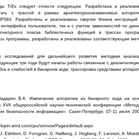
ды TrEx следует отнести следующее. Разработана и реализо
тать с трассой в рамках архитектурнонезависимых алгоритм
IPS64. Разработаны и реализованы свертки блоков инструкций
 интерфейса пользователя, так и с учетом зависимостей по дан
гнатурного поиска библиотечных функций в трассах програ
ссы программы, разработаны и реализованы соответствующие ме
 исследований для дальнейшего развития методики анализ
ледующее три года будут начаты работы связанные с декомпиляци
бок и слабостей в бинарном коде, трассировка средствами аппара
Падарян В.А. Извлечение алгоритма из бинарного кода на ос
ды XVII общероссийской научно-технической конференции «Мето
ия безопасности информации». Санкт-Петербург, 07-11 июля 200
eloper.amd.com/cpu/simnow/Pages/default.aspx
. Eskilson, D. Forsgren, G. Hallberg, J. Hogberg, F. Larsson, A. Moest