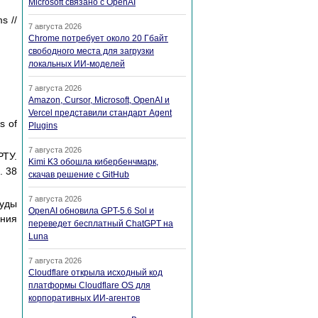
Microsoft связано с OpenAI
s //
7 августа 2026
Chrome потребует около 20 Гбайт
свободного места для загрузки
локальных ИИ-моделей
7 августа 2026
Amazon, Cursor, Microsoft, OpenAI и
Vercel представили стандарт Agent
s of
Plugins
7 августа 2026
РТУ.
Kimi K3 обошла кибербенчмарк,
. 38
скачав решение с GitHub
7 августа 2026
руды
OpenAI обновила GPT-5.6 Sol и
ения
переведет бесплатный ChatGPT на
Luna
7 августа 2026
Cloudflare открыла исходный код
платформы Cloudflare OS для
корпоративных ИИ-агентов