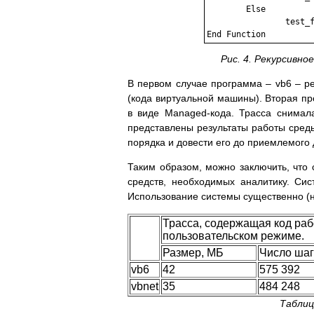
	Else 

		test_func = n + test_func(n - 1)

End Function
Рис. 4. Рекурсивн
В первом случае программа – vb6 – ре
(кода виртуальной машины). Вторая пр
в виде Managed-кода. Трасса снимал
представлены результаты работы сред
порядка и довести его до приемлемого 
Таким образом, можно заключить, что
средств, необходимых аналитику. Си
Использование системы существенно (н
Трасса, содержащая код ра
пользовательском режиме.
Размер, МБ
Число ша
vb6
42
575 392
vbnet
35
484 248
Таблиц