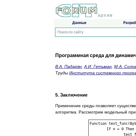
архив
Данные
Разраб
Программная среда для динамич
В.А. Падарян
,
А.И. Гетьман
,
М.А. Соло
Труды
Института системного прогр
5. Заключение
Применение среды позволяет существе
алгоритма. Рассмотрим модельный прим
Function test_func(ByV
	If n = 0 Then 

		test_func = 0 
