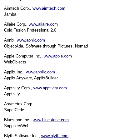
Aimtech Corp.,
www.aimtech.com
Jamba
Allaire Corp.,
www.allaire.com
Cold Fusion Professional 2.0
Aonix,
www.aonix.com
ObjectAda, Software through Pictures, Nomad
Apple Computer Inc.,
www.apple.com
WebObjects
Applix Inc.,
www.applix.com
Applix Anyware, ApplixBuilder
Apptivity Corp.,
www.apptivity.com
Apptivity
Asymetrix Corp.
SuperCede
Bluestone Inc.,
www.bluestone.com
Sapphire/Web
Blyth Software Inc.,
www.blyth.com