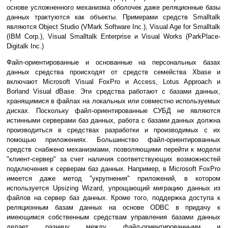
основе усложненного механизма оболочек даже реляционные базы
данных трактуются как объекты. Примерами средств Smalltalk
являются Object Studio (VMark Software Inc.), Visual Age for Smalltalk
(IBM Corp.), Visual Smalltalk Enterprise и Visual Works (ParkPlace-
Digitalk Inc.)
Файл-ориентированные и основанные на персональных базах
данных средства происходят от средств семейства Xbase и
включают Microsoft Visual FoxPro и Access, Lotus Approach и
Borland Visual dBase. Эти средства работают с базами данных,
хранящимися в файлах на локальных или совместно используемых
дисках. Поскольку файл-ориентированные СУБД не являются
истинными серверами баз данных, работа с базами данных должна
производиться в средствах разработки и производимых с их
помощью приложениях. Большинство файл-ориентированных
средств снабжено механизмами, позволяющими перейти к модели
"клиент-сервер" за счет наличия соответствующих возможностей
подключения к серверам баз данных. Например, в Microsoft FoxPro
имеется даже метод "укрупнения" приложений, в котором
используется Upsizing Wizard, упрощающий миграцию данных из
файлов на сервер баз данных. Кроме того, поддержка доступа к
реляционным базам данных на основе ODBC в придачу к
имеющимся собственным средствам управления базами данных
делает разницу между файл-ориентированными и