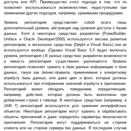
доступа или API. Преимущество этого подхода в том, что он
позволяет воспользоваться возможностями, недоступными при
применении других подходов, например, хранимыми процедурами.
Уровень репозитария представляет собой всего лишь
дополнительный уровень абстракции над уровнем доступа к базам
данных. Хотя в некоторых средствах разработки (PowerBuilder,
Uniface и Oracle Developer/2000) используются весьма развитые
репозитарии, в нескольких средствах (Delphi и Visual Basic) они не
используются вообще. (Однако Visual Basic 5.0 будет включать
уровень репозитария.) В разных средствах разработки возможности
и емкость репозитария существенно различаются. Уровень
репозитария позволяет хранить в базе данных информацию о базе
данных, такую как бизнес-правила, применяемые к конкретному
атрибуту базы данных, или даже цвет и фонт, которые должны
использоваться при отображении значений атрибута в приложении.
Репозитарий может обладать поведением, определяющим,
например, действия, которые должны быть выполнены при
добавлении строки к таблице. В некоторых средствах (например, в
JAM 7) репозитарий используется для хранения интерфейсных
объектов. Некоторые репозитарии могут хранить и обрабатывать
объекты приложений и даже определять параметры безопасности
приложения. Репозитарии могут поддерживаться на стороне
клиента или на стороне сервера баз данных. В последнем случае