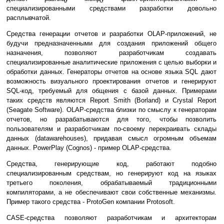
специализированными средствами разработки довольно
расплывчатой.
Средства генерации отчетов и разработки OLAP-приложений, не
будучи предназначенными для создания приложений общего
назначения, позволяют разработчикам создавать
специализированные аналитические приложения с целью выборки и
обработки данных. Генераторы отчетов на основе языка SQL дают
возможность визуального проектирования отчетов и генерируют
SQL-код, требуемый для общения с базой данных. Примерами
таких средств являются Report Smith (Borland) и Crystal Report
(Seagate Software). OLAP-cредства близки по смыслу к генераторам
отчетов, но разрабатываются для того, чтобы позволить
пользователям и разработчикам по-своему перекраивать склады
данных (datawarehouses), придавая смысл огромным объемам
данных. PowerPlay (Cognos) - пример OLAP-средства.
Средства, генерирующие код, работают подобно
специализированным средствам, но генерируют код на языках
третьего поколения, обрабатываемый традиционными
компиляторами, а не обеспечивают свои собственные механизмы.
Пример такого средства - ProtoGen компании Protosoft.
CASE-средства позволяют разработчикам и архитекторам