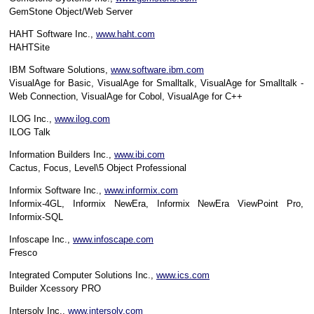
GemStone Object/Web Server
HAHT Software Inc.,
www.haht.com
HAHTSite
IBM Software Solutions,
www.software.ibm.com
VisualAge for Basic, VisualAge for Smalltalk, VisualAge for Smalltalk -
Web Connection, VisualAge for Cobol, VisualAge for C++
ILOG Inc.,
www.ilog.com
ILOG Talk
Information Builders Inc.,
www.ibi.com
Cactus, Focus, Level\5 Object Professional
Informix Software Inc.,
www.informix.com
Informix-4GL, Informix NewEra, Informix NewEra ViewPoint Pro,
Informix-SQL
Infoscape Inc.,
www.infoscape.com
Fresco
Integrated Computer Solutions Inc.,
www.ics.com
Builder Xcessory PRO
Intersolv Inc.,
www.intersolv.com