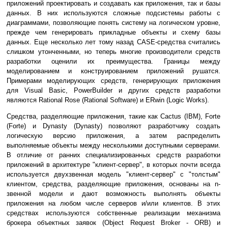
приложений проектировать и создавать как приложения, так и базы
данных. В них используются сложные подсистемы работы с
диаграммами, позволяющие понять систему на логическом уровне,
прежде чем генерировать прикладные объекты и схему базы
данных. Еще несколько лет тому назад CASE-средства считались
слишком утонченными, но теперь многие производители средств
разработки оценили их преимущества. Границы между
моделированием и конструированием приложений рушатся.
Примерами моделирующих средств, генерирующих приложения
для Visual Basic, PowerBuilder и других средств разработки
являются Rational Rose (Rational Software) и ERwin (Logic Works).
Средства, разделяющие приложения, такие как Cactus (IBM), Forte
(Forte) и Dynasty (Dynasty) позволяют разработчику создать
логическую версию приложения, а затем распределить
выполняемые объекты между несколькими доступными серверами.
В отличие от ранних специализированных средств разработки
приложений в архитектуре "клиент-сервер", в которых почти всегда
используется двухзвенная модель "клиент-сервер" с "толстым"
клиентом, средства, разделяющие приложения, основаны на n-
звенной модели и дают возможность выполнять объекты
приложения на любом числе серверов и/или клиентов. В этих
средствах используются собственные реализации механизма
брокера объектных заявок (Object Request Broker - ORB) и