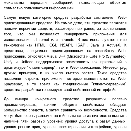
механизмы передачи сообщений, позволяющие объектам
совместно пользоваться информацией.
Самую новую категорию средств разработки составляют Web-
ориентированные средства. На самом деле, эти средства являются
новыми версиями средств, рассмотренных ранее, за исключением
того, что они позволяют генерировать приложения для
использования в Internet или Intranets. В них используются такие
технологии как HTML, CGI, NSAPI, ISAPI, Java и ActiveX. К
средствам, специально ориентированным на разработку Web-
приложений, относятся Visual J++ (Microsoft) и Cafe Pro (Symantec).
Unify и Uniface поддерживают возможность как приложений в
архитектуре "клиент-сервер", так и Web-приложений. Имеется ряд
других примеров, и их число быстро растет. Такие средства
позволяют строить приложения, которые выполняются на Web-
браузерах, в то время как традиционные "клиент-серверные"
средства разработки генерируют свой собственный интерфейс.
До выбора конкретного средства разработки полезно
проанализировать, какими общими свойствами обладает
большинство средств, а затем сравнить их возможности. Средства
могут быть очень разными, но в большинстве из них можно выявить
наличие пяти базовых уровней: уровня доступа к базам данных,
уровня репозитария, уровня проектирования интерфейсов, уровня