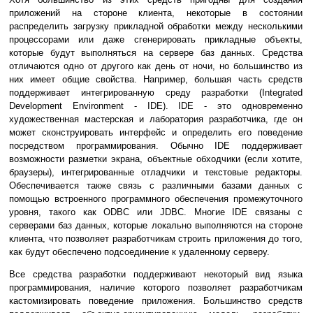
приложений на стороне клиента, некоторые в состоянии
распределить загрузку прикладной обработки между несколькими
процессорами или даже сгенерировать прикладные объекты,
которые будут выполняться на сервере баз данных. Средства
отличаются одно от другого как день от ночи, но большинство из
них имеет общие свойства. Например, большая часть средств
поддерживает интегрированную среду разработки (Integrated
Development Environment - IDE). IDE - это одновременно
художественная мастерская и лаборатория разработчика, где он
может сконструировать интерфейс и определить его поведение
посредством программирования. Обычно IDE поддерживает
возможности разметки экрана, объектные обходчики (если хотите,
браузеры), интегрированные отладчики и текстовые редакторы.
Обеспечивается также связь с различными базами данных с
помощью встроенного программного обеспечения промежуточного
уровня, такого как ODBC или JDBC. Многие IDE связаны с
серверами баз данных, которые локально выполняются на стороне
клиента, что позволяет разработчикам строить приложения до того,
как будут обеспечено подсоединение к удаленному серверу.
Все средства разработки поддерживают некоторый вид языка
программирования, наличие которого позволяет разработчикам
кастомизировать поведение приложения. Большинство средств