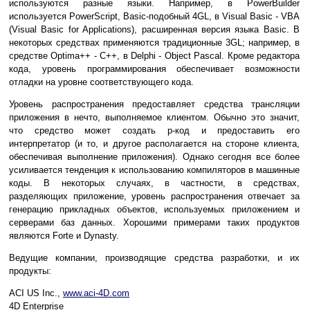
используются разные языки. Например, в PowerBuilder
используется PowerScript, Basic-подобный 4GL, в Visual Basic - VBA
(Visual Basic for Applications), расширенная версия языка Basic. В
некоторых средствах применяются традиционные 3GL; например, в
средстве Optima++ - C++, в Delphi - Object Pascal. Кроме редактора
кода, уровень программирования обеспечивает возможности
отладки на уровне соответствующего кода.
Уровень распространения предоставляет средства трансляции
приложения в нечто, выполняемое клиентом. Обычно это значит,
что средство может создать p-код и предоставить его
интерпретатор (и то, и другое располагается на стороне клиента,
обеспечивая выполнение приложения). Однако сегодня все более
усиливается тенденция к использованию компиляторов в машинные
коды. В некоторых случаях, в частности, в средствах,
разделяющих приложение, уровень распространения отвечает за
генерацию прикладных объектов, используемых приложением и
серверами баз данных. Хорошими примерами таких продуктов
являются Forte и Dynasty.
Ведущие компании, производящие средства разработки, и их
продукты:
ACI US Inc.,
www.aci-4D.com
4D Enterprise