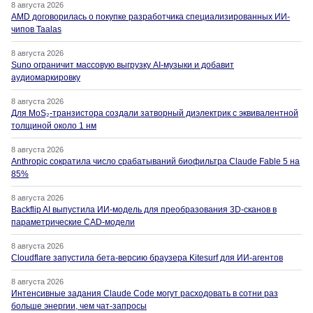
8 августа 2026
AMD договорилась о покупке разработчика специализированных ИИ-
чипов Taalas
8 августа 2026
Suno ограничит массовую выгрузку AI-музыки и добавит
аудиомаркировку
8 августа 2026
Для MoS₂-транзистора создали затворный диэлектрик с эквивалентной
толщиной около 1 нм
8 августа 2026
Anthropic сократила число срабатываний биофильтра Claude Fable 5 на
85%
8 августа 2026
Backflip AI выпустила ИИ-модель для преобразования 3D-сканов в
параметрические CAD-модели
8 августа 2026
Cloudflare запустила бета-версию браузера Kitesurf для ИИ-агентов
8 августа 2026
Интенсивные задания Claude Code могут расходовать в сотни раз
больше энергии, чем чат-запросы