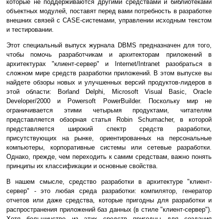
которые не поддерживаются другими средствами и библиотеками
объектных модулей, поставят перед вами потребность в разработке
внешних связей с CASE-системами, управлении исходным текстом
и тестировании.
Этот специальный выпуск журнала DBMS предназначен для того,
чтобы помочь разработчикам и архитекторам приложений в
архитектурах "клиент-сервер" и Internet/Intranet разобраться в
сложном мире средств разработки приложений. В этом выпуске вы
найдете обзоры новых и улучшенных версий продуктов-лидеров в
этой области: Borland Delphi, Microsoft Visual Basic, Oracle
Developer/2000 и Powersoft PowerBuilder. Поскольку мир не
ограничивается этими четырьмя продуктами, читателям
представляется обзорная статья Robin Schumacher, в которой
представляется широкий спектр средств разработки,
присутствующих на рынке, ориентированных на персональные
компьютеры, корпоративные системы или сетевые разработки.
Однако, прежде, чем переходить к самим средствам, важно понять
принципы их классификации и основные свойства.
В нашем смысле, средство разработки в архитектуре "клиент-
сервер" - это любая среда разработки: компилятор, генератор
отчетов или даже средства, которые пригодны для разработки и
распространения приложений баз данных (в стиле "клиент-сервер").
Хотя большинство из этих средств пригодны для создания