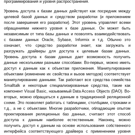
программирования и уровня распространения.
Уровень доступа к базам данных действует как посредник между
целевой базой данных и средством разработки (и приложением
после завершения его разработки). Этот уровень управляет всеми
обращениями нижнего уровня к базе данных. Он может быть
независимым от типа базы данных и позволять взаимодействовать
с базами данных Oracle, Sybase, Informix и т.д. Обычно это
означает, что средство разработки знает, как загружать и
разгружать драйверы для доступа к целевым базам данных.
Уровень доступа к базам данных дает возможность получить
данные несколькими разными способами. Во-первых, можно иметь
доступ к данным как к объектам приложения. Манипулирование
объектами (изменение их свойства и вызов методов) соответствует
манипулированию данными. Так работают все средства семейства
Smalltalk и некоторые специализированные средства, такие как
компонент Visual Basic, называемый Data Access Objects (DAO). Во-
вторых, можно обращаться к данным в традиционной реляционной
схеме. Это позволяет работать с таблицами, столбцами, строками и
т.д., а не с объектами. Многие разработчики, обладающие опытом
проектирования реляционных баз данных, считают этот способ
доступа к данным наиболее естественным. Наконец, можно
получить доступ к данным на основе использования собственного
интерфейса соответствующего драйвера с применением уровня