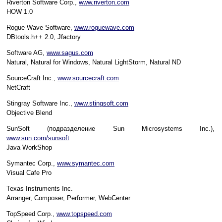
Riverton Software Corp.,
www.riverton.com
HOW 1.0
Rogue Wave Software,
www.roguewave.com
DBtools.h++ 2.0, Jfactory
Software AG,
www.sagus.com
Natural, Natural for Windows, Natural LightStorm, Natural ND
SourceCraft Inc.,
www.sourcecraft.com
NetCraft
Stingray Software Inc.,
www.stingsoft.com
Objective Blend
SunSoft (подразделение Sun Microsystems Inc.),
www.sun.com/sunsoft
Java WorkShop
Symantec Corp.,
www.symantec.com
Visual Cafe Pro
Texas Instruments Inc.
Arranger, Composer, Performer, WebCenter
TopSpeed Corp.,
www.topspeed.com