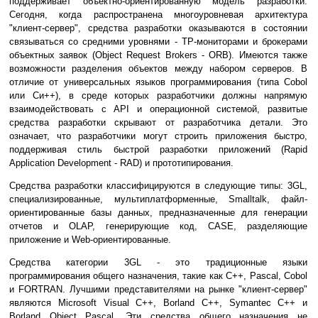
поддерживает объектно-ориентированную модель разработки.
Сегодня, когда распространена многоуровневая архитектура
"клиент-сервер", средства разработки оказываются в состоянии
связываться со средними уровнями - TP-мониторами и брокерами
объектных заявок (Object Request Brokers - ORB). Имеются также
возможности разделения объектов между набором серверов. В
отличие от универсальных языков программирования (типа Cobol
или Си++), в среде которых разработчики должны напрямую
взаимодействовать с API и операционной системой, развитые
средства разработки скрывают от разработчика детали. Это
означает, что разработчики могут строить приложения быстро,
поддерживая стиль быстрой разработки приложений (Rapid
Application Development - RAD) и прототипирования.
Средства разработки классифицируются в следующие типы: 3GL,
специализированные, мультиплатформенные, Smalltalk, файл-
ориентированные базы данных, предназначенные для генерации
отчетов и OLAP, генерирующие код, CASE, разделяющие
приложение и Web-ориентированные.
Средства категории 3GL - это традиционные языки
программирования общего назначения, такие как C++, Pascal, Cobol
и FORTRAN. Лучшими представителями на рынке "клиент-сервер"
являются Microsoft Visual C++, Borland C++, Symantec C++ и
Borland Object Pascal. Эти средства общего назначения не