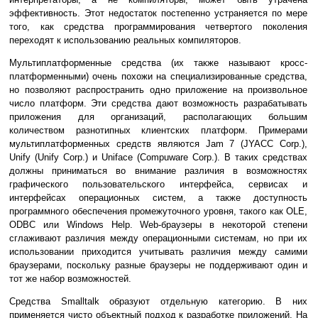
эффективность. Этот недостаток постепенно устраняется по мере
того, как средства программирования четвертого поколения
переходят к использованию реальных компиляторов.
Мультиплатформенные средства (их также называют кросс-
платформенными) очень похожи на специализированные средства,
но позволяют распространить одно приложение на произвольное
число платформ. Эти средства дают возможность разрабатывать
приложения для организаций, располагающих большим
количеством разнотипных клиентских платформ. Примерами
мультиплатформенных средств являются Jam 7 (JYACC Corp.),
Unify (Unify Corp.) и Uniface (Compuware Corp.). В таких средствах
должны приниматься во внимание различия в возможностях
графического пользовательского интерфейса, сервисах и
интерфейсах операционных систем, а также доступность
программного обеспечения промежуточного уровня, такого как OLE,
ODBC или Windows Help. Web-браузеры в некоторой степени
сглаживают различия между операционными системам, но при их
использовании приходится учитывать различия между самими
браузерами, поскольку разные браузеры не поддерживают один и
тот же набор возможностей.
Средства Smalltalk образуют отдельную категорию. В них
применяется чисто объектный подход к разработке приложений. На