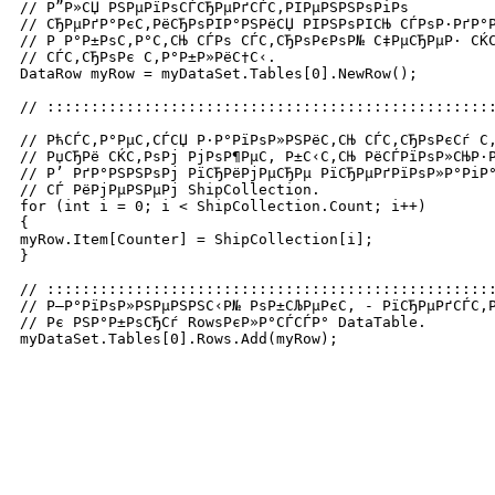
 // Р”Р»СЏ РЅРµРїРѕСЃСЂРµРґСЃС‚РІРµРЅРЅРѕРіРѕ

 // СЂРµРґР°РєС‚РёСЂРѕРІР°РЅРёСЏ РІРЅРѕРІСЊ СЃРѕР·РґР°Р
 // Р Р°Р±РѕС‚Р°С‚СЊ СЃРѕ СЃС‚СЂРѕРєРѕР№ С‡РµСЂРµР· СЌС
 // СЃС‚СЂРѕРє С‚Р°Р±Р»РёС†С‹.

 DataRow myRow = myDataSet.Tables[0].NewRow();

 // :::::::::::::::::::::::::::::::::::::::::::::::::::
 // РћСЃС‚Р°РµС‚СЃСЏ Р·Р°РїРѕР»РЅРёС‚СЊ СЃС‚СЂРѕРєСѓ С‚
 // РџСЂРё СЌС‚РѕРј РјРѕР¶РµС‚ Р±С‹С‚СЊ РёСЃРїРѕР»СЊР·Р
 // Р’ РґР°РЅРЅРѕРј РїСЂРёРјРµСЂРµ РїСЂРµРґРїРѕР»Р°РіР°
 // СЃ РёРјРµРЅРµРј ShipCollection.

 for (int i = 0; i < ShipCollection.Count; i++)

 {

 myRow.Item[Counter] = ShipCollection[i];

 } 

 // :::::::::::::::::::::::::::::::::::::::::::::::::::
 // Р—Р°РїРѕР»РЅРµРЅРЅС‹Р№ РѕР±СЉРµРєС‚ - РїСЂРµРґСЃС‚Р
 // Рє РЅР°Р±РѕСЂСѓ RowsРєР»Р°СЃСЃР° DataTable.

 myDataSet.Tables[0].Rows.Add(myRow);