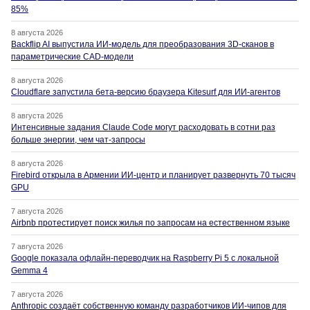
85%
8 августа 2026
Backflip AI выпустила ИИ-модель для преобразования 3D-сканов в
параметрические CAD-модели
8 августа 2026
Cloudflare запустила бета-версию браузера Kitesurf для ИИ-агентов
8 августа 2026
Интенсивные задания Claude Code могут расходовать в сотни раз
больше энергии, чем чат-запросы
8 августа 2026
Firebird открыла в Армении ИИ-центр и планирует развернуть 70 тысяч
GPU
7 августа 2026
Airbnb протестирует поиск жилья по запросам на естественном языке
7 августа 2026
Google показала офлайн-переводчик на Raspberry Pi 5 с локальной
Gemma 4
7 августа 2026
Anthropic создаёт собственную команду разработчиков ИИ-чипов для