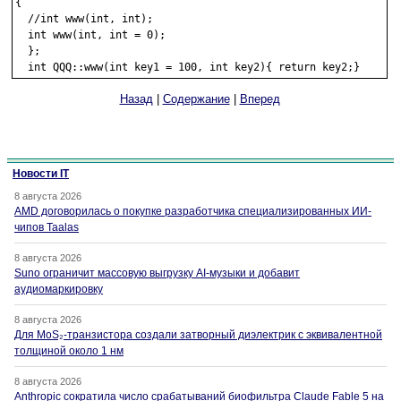
{

  //int www(int, int);

  int www(int, int = 0);

  };

Назад
|
Содержание
|
Вперед
Новости IT
8 августа 2026
AMD договорилась о покупке разработчика специализированных ИИ-
чипов Taalas
8 августа 2026
Suno ограничит массовую выгрузку AI-музыки и добавит
аудиомаркировку
8 августа 2026
Для MoS₂-транзистора создали затворный диэлектрик с эквивалентной
толщиной около 1 нм
8 августа 2026
Anthropic сократила число срабатываний биофильтра Claude Fable 5 на