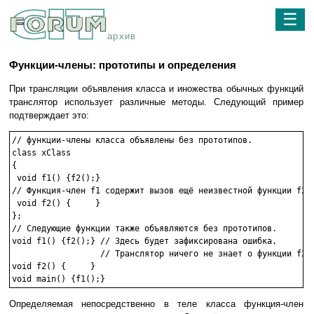
☰
архив
Функции-члены: прототипы и определения
При трансляции объявления класса и иножества обычных функций
транслятор использует различные методы. Следующий пример
подтверждает это:
// функции-члены класса объявлены без прототипов.

class xClass

{

 void f1() {f2();}

// Функция-член f1 содержит вызов ещё неизвестной функции f2.

 void f2() {     }

};

// Следующие функции также объявляются без прототипов.

void f1() {f2();} // Здесь будет зафиксирована ошибка.

                  // Транслятор ничего не знает о функции f2()
void f2() {     }

Определяемая непосредственно в теле класса функция-член