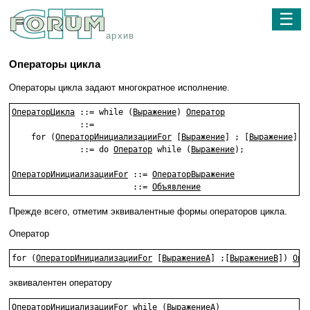
☰
архив
Операторы цикла
Операторы цикла задают многократное исполнение.
ОператорЦикла
 ::= while (
Выражение
) 
Оператор
              ::=

    for (
ОператорИнициализацииFor
 [
Выражение
] ; [
Выражение
] )
              ::= do 
Оператор
 while (
Выражение
);

ОператорИнициализацииFor
 ::= 
ОператорВыражение
                         ::= 
Объявление
Прежде всего, отметим эквивалентные формы операторов цикла.
Оператор
for (
ОператорИнициализацииFor
 [
ВыражениеA
] ;[
ВыражениеB
]) 
Опе
эквивалентен оператору
ОператорИнициализацииFor
 while (
ВыражениеA
)
