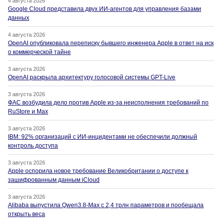
4 августа 2026
Google Cloud представила двух ИИ-агентов для управления базами
данных
4 августа 2026
OpenAI опубликовала переписку бывшего инженера Apple в ответ на иск
о коммерческой тайне
3 августа 2026
OpenAI раскрыла архитектуру голосовой системы GPT-Live
3 августа 2026
ФАС возбудила дело против Apple из-за неисполнения требований по
RuStore и Max
3 августа 2026
IBM: 92% организаций с ИИ-инцидентами не обеспечили должный
контроль доступа
3 августа 2026
Apple оспорила новое требование Великобритании о доступе к
зашифрованным данным iCloud
3 августа 2026
Alibaba выпустила Qwen3.8-Max с 2,4 трлн параметров и пообещала
открыть веса