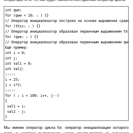
int qwe;

for (qwe < 10; ; ) {}

// Оператор инициализатор построен на основе выражения сравнен
for (this; ; ) {}

// Оператор инициализатор образован первичным выражением this.
for (qwe; ; ) {}

// Оператор инициализатор образован первичным выражением qwe.

Ещё пример:

int i = 0;

int j;

int val1 = 0;

int val2;

:::::

i = 25;

j = i*2;

:::::

for ( ; i < 100; i++, j--)

{

 val1 = i;

 val2 - j;

Мы имеем оператор цикла for, оператор инициализации которого