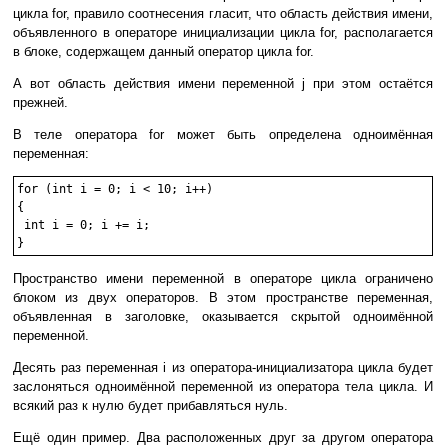
цикла for, правило соотнесения гласит, что область действия имени,
объявленного в операторе инициализации цикла for, располагается
в блоке, содержащем данный оператор цикла for.
А вот область действия имени переменной j при этом остаётся
прежней.
В теле оператора for может быть определена одноимённая
переменная:
for (int i = 0; i < 10; i++)

{

 int i = 0; i += i;

Пространство имени переменной в операторе цикла ограничено
блоком из двух операторов. В этом пространстве переменная,
объявленная в заголовке, оказывается скрытой одноимённой
переменной.
Десять раз переменная i из оператора-инициализатора цикла будет
заслоняться одноимённой переменной из оператора тела цикла. И
всякий раз к нулю будет прибавляться нуль.
Ещё один пример. Два расположенных друг за другом оператора