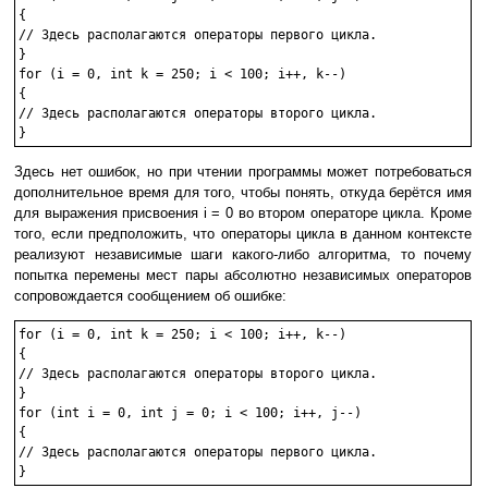
{

// Здесь располагаются операторы первого цикла.

}

for (i = 0, int k = 250; i < 100; i++, k--)

{

// Здесь располагаются операторы второго цикла.

Здесь нет ошибок, но при чтении программы может потребоваться
дополнительное время для того, чтобы понять, откуда берётся имя
для выражения присвоения i = 0 во втором операторе цикла. Кроме
того, если предположить, что операторы цикла в данном контексте
реализуют независимые шаги какого-либо алгоритма, то почему
попытка перемены мест пары абсолютно независимых операторов
сопровождается сообщением об ошибке:
for (i = 0, int k = 250; i < 100; i++, k--)

{

// Здесь располагаются операторы второго цикла.

}

for (int i = 0, int j = 0; i < 100; i++, j--)

{

// Здесь располагаются операторы первого цикла.
