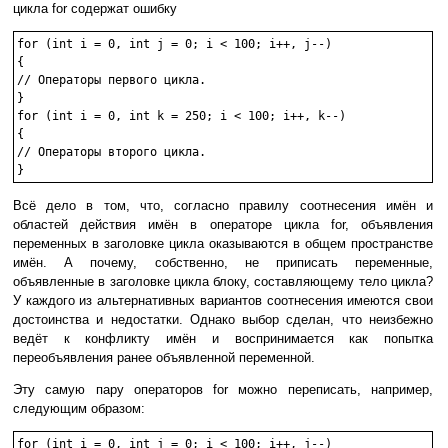
цикла for содержат ошибку
for (int i = 0, int j = 0; i < 100; i++, j--)

{

// Операторы первого цикла.

}

for (int i = 0, int k = 250; i < 100; i++, k--)

{

// Операторы второго цикла.

Всё дело в том, что, согласно правилу соотнесения имён и
областей действия имён в операторе цикла for, объявления
переменных в заголовке цикла оказываются в общем пространстве
имён. А почему, собственно, не приписать переменные,
объявленные в заголовке цикла блоку, составляющему тело цикла?
У каждого из альтернативных вариантов соотнесения имеются свои
достоинства и недостатки. Однако выбор сделан, что неизбежно
ведёт к конфликту имён и воспринимается как попытка
переобъявления ранее объявленной переменной.
Эту самую пару операторов for можно переписать, например,
следующим образом:
for (int i = 0, int j = 0; i < 100; i++, j--)
