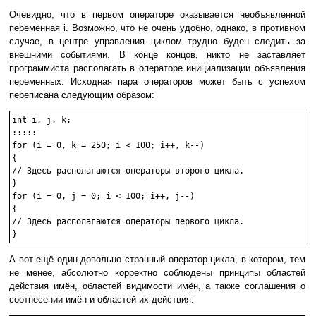
Очевидно, что в первом операторе оказывается необъявленной
переменная i. Возможно, что не очень удобно, однако, в противном
случае, в центре управления циклом трудно буден следить за
внешними событиями. В конце концов, никто не заставляет
программиста располагать в операторе инициализации объявления
переменных. Исходная пара операторов может быть с успехом
переписана следующим образом:
int i, j, k;

:::::

for (i = 0, k = 250; i < 100; i++, k--)

{

// Здесь располагаются операторы второго цикла.

}

for (i = 0, j = 0; i < 100; i++, j--)

{

// Здесь располагаются операторы первого цикла.

А вот ещё один довольно странный оператор цикла, в котором, тем
не менее, абсолютно корректно соблюдены принципы областей
действия имён, областей видимости имён, а также соглашения о
соотнесении имён и областей их действия: