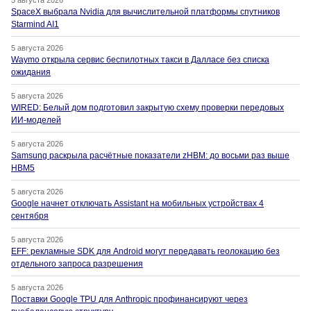
5 августа 2026
SpaceX выбрала Nvidia для вычислительной платформы спутников
Starmind AI1
5 августа 2026
Waymo открыла сервис беспилотных такси в Далласе без списка
ожидания
5 августа 2026
WIRED: Белый дом подготовил закрытую схему проверки передовых
ИИ-моделей
5 августа 2026
Samsung раскрыла расчётные показатели zHBM: до восьми раз выше
HBM5
5 августа 2026
Google начнет отключать Assistant на мобильных устройствах 4
сентября
5 августа 2026
EFF: рекламные SDK для Android могут передавать геолокацию без
отдельного запроса разрешения
5 августа 2026
Поставки Google TPU для Anthropic профинансируют через