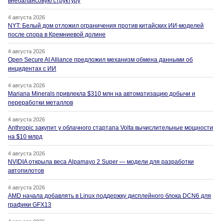
внебалансовую структуру
4 августа 2026
NYT: Белый дом отложил ограничения против китайских ИИ-моделей
после спора в Кремниевой долине
4 августа 2026
Open Secure AI Alliance предложил механизм обмена данными об
инцидентах с ИИ
4 августа 2026
Mariana Minerals привлекла $310 млн на автоматизацию добычи и
переработки металлов
4 августа 2026
Anthropic закупит у облачного стартапа Volta вычислительные мощности
на $10 млрд
4 августа 2026
NVIDIA открыла веса Alpamayo 2 Super — модели для разработки
автопилотов
4 августа 2026
AMD начала добавлять в Linux поддержку дисплейного блока DCN6 для
графики GFX13