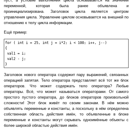
пуст, а условие выполнения цикла основывается на значении
переменной, которая была ранее объявлена и
проинициализирована. Заголовок цикла является центром
управления цикла. Управление циклом основывается на внешней по
отношению к телу цикла информации.
Ещё пример:
for ( int i = 25, int j = i*2; i < 100; i++, j--)

{

 val1 = i;

 val2 - j;

Заголовок нового оператора содержит пару выражений, связанных
операцией запятая. Тело оператора представляет всё тот же блок
операторов. Что может содержать тело оператора? Любые
операторы. Всё, что может называться операторами. От самого
простого пустого оператора, до блоков операторов произвольной
сложности! Этот блок живёт по своим законам. В нём можно
объявлять переменные и константы, а поскольку в нём определена
собственная область действия имён, то объявленные в блоке
переменные и константы могут скрывать одноимённые объекты с
более широкой областью действия имён.