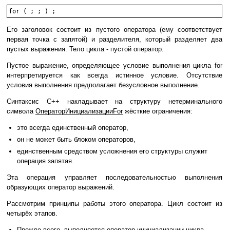
for ( ; ; ) ;
Его заголовок состоит из пустого оператора (ему соответствует
первая точка с запятой) и разделителя, который разделяет два
пустых выражения. Тело цикла - пустой оператор.
Пустое выражение, определяющее условие выполнения цикла for
интерпретируется как всегда истинное условие. Отсутствие
условия выполнения предполагает безусловное выполнение.
Синтаксис C++ накладывает на структуру нетерминального
символа
ОператорИнициализацииFor
жёсткие ограничения:
это всегда единственный оператор,
он не может быть блоком операторов,
единственным средством усложнения его структуры служит
операция запятая.
Эта операция управляет последовательностью выполнения
образующих оператор выражений.
Рассмотрим принципы работы этого оператора. Цикл состоит из
четырёх этапов.
Прежде всего, выполняется оператор инициализации цикла.