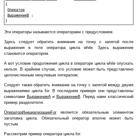
{

Оператор
ВыражениеB
 ;

Эти операторы называются операторами с предусловием.
Здесь следует обратить внимание на точку с запятой после
выражения в теле оператора цикла while. Здесь выражение
становится оператором.
А вот условие продолжения цикла в операторе цикла while опускать
нельзя. В крайнем случае, это условие может быть представлено
целочисленным ненулевым литералом.
Следует также обратить внимание на точку с запятой между двумя
выражениями цикла for. В последнем примере они представлены
символами
ВыражениеA
и
ВыражениеB
. Перед нами классический
пример разделителя.
ОператорИнициализацииFor
является обязательным элементом
заголовка цикла. Обязательный оператор вполне может быть
пустым.
Рассмотрим пример оператора цикла for: