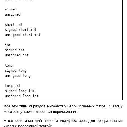
signed

unsigned

short int

signed short int

unsigned short int

int

signed int

unsigned int

long

signed long

unsigned long

long int

signed long int

Все эти типы образуют множество целочисленных типов. К этому
множеству также относятся перечисления.
А вот сочетания имён типов и модификаторов для представления
чисел с плавающей точкой: