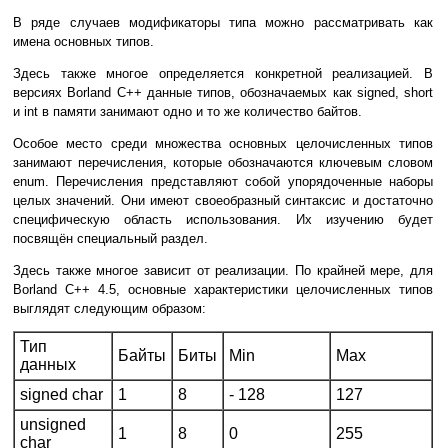
В ряде случаев модификаторы типа можно рассматривать как
имена основных типов.
Здесь также многое определяется конкретной реализацией. В
версиях Borland C++ данные типов, обозначаемых как signed, short
и int в памяти занимают одно и то же количество байтов.
Особое место среди множества основных целочисленных типов
занимают перечисления, которые обозначаются ключевым словом
enum. Перечисления представляют собой упорядоченные наборы
целых значений. Они имеют своеобразный синтаксис и достаточно
специфическую область использования. Их изучению будет
посвящён специальный раздел.
Здесь также многое зависит от реализации. По крайней мере, для
Borland C++ 4.5, основные характеристики целочисленных типов
выглядят следующим образом:
Тип
Байты
Биты
Min
Max
данных
signed char
1
8
- 128
127
unsigned
1
8
0
255
char