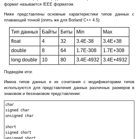
формат называется IEEE форматом.
Ниже представлены основные характеристики типов данных с
плавающей точкой (опять же для Borland C++ 4.5):
Тип данных
Байты
Биты
Min
Max
float
4
32
3.4E-38
3.4E+38
double
8
64
1.7E-308
1.7E+308
long double
10
80
3.4E-4932
3.4E+4932
Подведём итог.
Имена типов данных и их сочетания с модификаторами типов
используются для представления данных различных размеров в
знаковом и беззнаковом представлении:
char

signed char

unsigned char

short

signed short

unsigned short
