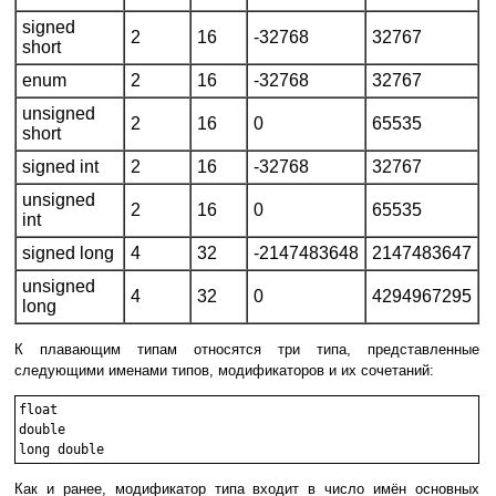
signed
2
16
-32768
32767
short
enum
2
16
-32768
32767
unsigned
2
16
0
65535
short
signed int
2
16
-32768
32767
unsigned
2
16
0
65535
int
signed long
4
32
-2147483648
2147483647
unsigned
4
32
0
4294967295
long
К плавающим типам относятся три типа, представленные
следующими именами типов, модификаторов и их сочетаний:
float

double

Как и ранее, модификатор типа входит в число имён основных