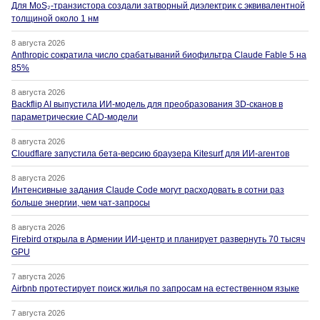
Для MoS₂-транзистора создали затворный диэлектрик с эквивалентной
толщиной около 1 нм
8 августа 2026
Anthropic сократила число срабатываний биофильтра Claude Fable 5 на
85%
8 августа 2026
Backflip AI выпустила ИИ-модель для преобразования 3D-сканов в
параметрические CAD-модели
8 августа 2026
Cloudflare запустила бета-версию браузера Kitesurf для ИИ-агентов
8 августа 2026
Интенсивные задания Claude Code могут расходовать в сотни раз
больше энергии, чем чат-запросы
8 августа 2026
Firebird открыла в Армении ИИ-центр и планирует развернуть 70 тысяч
GPU
7 августа 2026
Airbnb протестирует поиск жилья по запросам на естественном языке
7 августа 2026