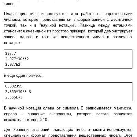
типов.
Плавающие типы используются для работы с вещественными
числами, которые представляются в форме записи с десятичной
точкой, так и в "научной нотации". Разница между нотациями
становится очевидной из простого примера, который демонстрирует
запись одного и того же вещественного числа в различных
нотациях.
297.7

2.977*10**2

и ещё один пример…
0.002355

2.355*10**-3

В научной нотации слева от символа E записывается мантисса,
справа - значение экспоненты, которая всегда равняется
показателю степени 10.
Для хранения значений плавающих типов в памяти используется
специальный формат представления вещественных чисел. Этот