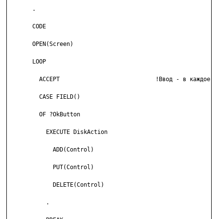
       .

       CODE

       OPEN(Screen)

       LOOP

         ACCEPT                            !Ввод - в каждое по
         CASE FIELD()

         OF ?OkButton

           EXECUTE DiskAction

             ADD(Control)

             PUT(Control)

             DELETE(Control)

           .
