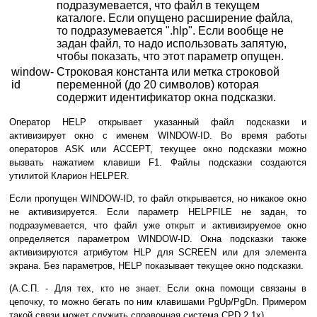
подразумевается, что файл в текущем
каталоге. Если опущено расширение файла,
то подразумевается ".hlp". Если вообще не
задан файл, то надо использовать запятую,
чтобы показать, что этот параметр опущен.
window-
Строковая константа или метка строковой
id
переменной (до 20 символов) которая
содержит идентификатор окна подсказки.
Оператор HELP открывает указанный файл подсказки и
активизирует окно с именем WINDOW-ID. Во время работы
операторов ASK или ACCEPT, текущее окно подсказки можно
вызвать нажатием клавиши F1. Файлы подсказки создаются
утилитой Кларион HELPER.
Если пропущен WINDOW-ID, то файл открывается, но никакое окно
не активизируется. Если параметр HELPFILE не задан, то
подразумевается, что файл уже открыт и активизируемое окно
определяется параметром WINDOW-ID. Окна подсказки также
активизируются атрибутом HLP для SCREEN или для элемента
экрана. Без параметров, HELP показывает текущее окно подсказки.
(А.С.П. - Для тех, кто не знает. Если окна помощи связаны в
цепочку, то можно бегать по ним клавишами PgUp/PgDn. Примером
такой связи может служить справочная система CPD 2.1x)