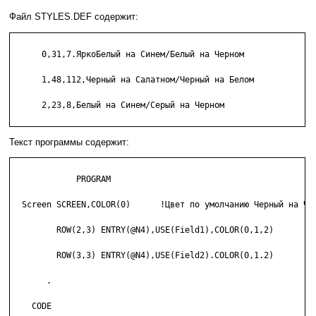
Файл STYLES.DEF содержит:
      0,31,7.ЯркоБелый на Синем/Белый на Черном

      1,48,112,Черный на Салатном/Черный на Белом

      2,23,8,Белый на Синeм/Серый на Черном

Текст программы содержит:
             PROGRAM

  Screen SCREEN,COLOR(0)      !Цвет по умолчанию Черный на Чер
         ROW(2,3) ENTRY(@N4),USE(Field1),COLOR(0,1,2)

         ROW(3,3) ENTRY(@N4),USE(Field2).COLOR(0,1.2)

       .

    CODE
