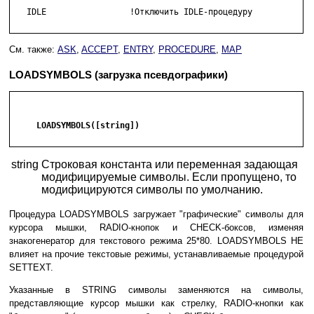
   IDLE                 !Отключить IDLE-процедуру

См. также:
ASK
,
ACCEPT
,
ENTRY
,
PROCEDURE
,
MAP
LOADSYMBOLS (загрузка псевдографики)
     LOADSYMBOLS([string])

string
Строковая константа или переменная задающая
модифицируемые символы. Если пропущено, то
модифицируются символы по умолчанию.
Процедура LOADSYMBOLS загружает "графические" символы для
курсора мышки, RADIO-кнопок и CHECK-боксов, изменяя
знакогенератор для текстового режима 25*80. LOADSYMBOLS НЕ
влияет на прочие текстовые режимы, устанавливаемые процедурой
SETTEXT.
Указанные в STRING символы заменяются на символы,
представляющие курсор мышки как стрелку, RADIO-кнопки как