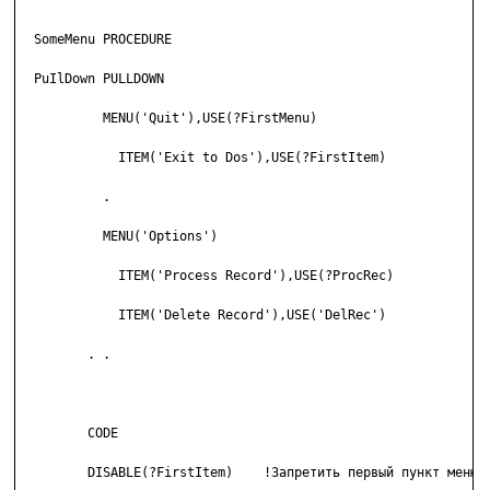
  SomeMenu PROCEDURE

  PuIlDown PULLDOWN

           MENU('Quit'),USE(?FirstMenu)

             ITEM('Exit to Dos'),USE(?FirstItem)

           .

           MENU('Options')

             ITEM('Process Record'),USE(?ProcRec)

             ITEM('Delete Record'),USE('DelRec')

         . .

         CODE

         DISABLE(?FirstItem)    !Запретить первый пункт меню в