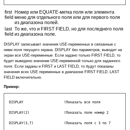
first
Номер или EQUATE-метка поля или элемента
field
меню для отдельного поля или для первого поля
из диапазона полей.
last
То же, что и FIRST FIELD, но для последнего поля
field
из диапазона поле.
DISPLAY записывает значения USE-переменных в связанные с
ними поля текущего экрана. DISPLAY без параметров, выводит на
экран все USE-переменные. Если задано только FIRST FIELD, то
будет выведено значение USE-переменной только для заданного
поля. Если заданы и FIRST и LAST FIELD, то будут показаны
значения всех USE переменных в диапазоне FIRST FIELD..LAST
FIELD включительно.
Пример:
  DISPLAY                    !Показать все поля

  DISPLAY(2)                 !Показать поле номер 2

  DISPLAY(3,7)               !Показать поля с 3 по 7
