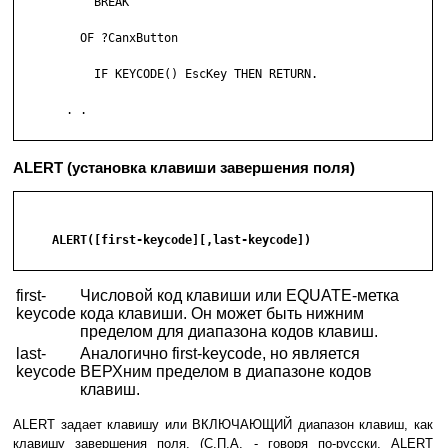
           BREAK

         OF ?CanxButton

           IF KEYCODE() EscKey THEN RETURN.

       . .

ALERT (установка клавиши завершения поля)
     ALERT([first-keycode][,last-keycode])

first-
Числовой код клавиши или EQUATE-метка
keycode
кода клавиши. Он может быть нижним
пределом для диапазона кодов клавиш.
last-
Аналогично first-keycode, но является
keycode
ВЕРХним пределом в диапазоне кодов
клавиш.
ALERT задает клавишу или ВКЛЮЧАЮЩИЙ диапазон клавиш, как
клавишу завершения поля. (С.П.А. - говоря по-русски, ALERT