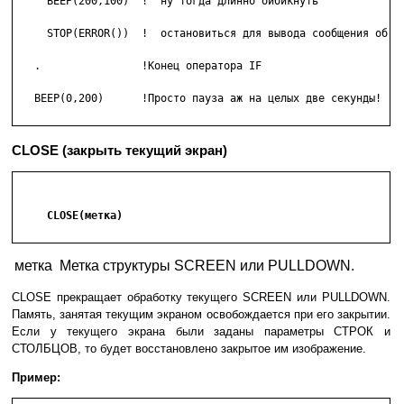
     BEEP(200,100)  !  ну тогда длинно бибикнуть

     STOP(ERROR())  !  остановиться для вывода сообщения об ош
   .                !Конец оператора IF

   BEEP(0,200)      !Просто пауза аж на целых две секунды!

CLOSE (закрыть текущий экран)
     CLOSE(метка)

метка
Метка структуры SCREEN или PULLDOWN.
CLOSE прекращает обработку текущего SCREEN или PULLDOWN.
Память, занятая текущим экраном освобождается при его закрытии.
Если у текущего экрана были заданы параметры СТРОК и
СТОЛБЦОВ, то будет восстановлено закрытое им изображение.
Пример: