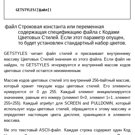
     GETSTYLES([файл])

файл
Строковая константа или переменная
содержащая спецификацию файла с Кодами
Цветовых Стилей. Если этот параметр опущен,
то будет установлен стандартный набор цветов.
GETSTYLES читает файл стилей и присваивает внутреннему
массиву Цветовых Стилей значения из этого файла. Если файл не
найден, то GETSTYLES игнорируется и внутренний массив кодов
цветовых стилей остается неизмененным.
Массив кодов цветовых стилей это внутренний 256-байтный массив,
который хранит текущие коды цветовых стилей. Его элементы
нумеруются от 0 до 255. Каждый элемент инициализируется
значением, равным его номеру (элемент 0=0, элемент 1=1..элемент
255=255). Каждый атрибут для SCREEN and PULLDOWN, который
использует коды цветовых стилей, обращается к этому массиву и
определяет настоящие цвета дисплея, хранящиеся в элементе
массива.
file это текстовый ASCII-файл. Каждая строка содержит один Код