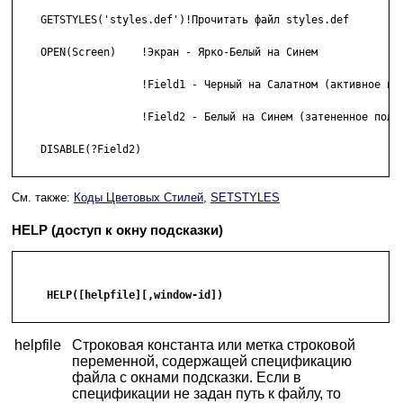
    GETSTYLES('styles.def')!Прочитать файл styles.def

    OPEN(Screen)    !Экран - Ярко-Белый на Синем

                    !Field1 - Черный на Салатном (активное пол
                    !Field2 - Белый на Синем (затененное поле)
    DISABLE(?Field2)

См. также:
Коды Цветовых Стилей
,
SETSTYLES
HELP (доступ к окну подсказки)
     HELP([helpfile][,window-id])

helpfile
Строковая константа или метка строковой
переменной, содержащей спецификацию
файла с окнами подсказки. Если в
спецификации не задан путь к файлу, то