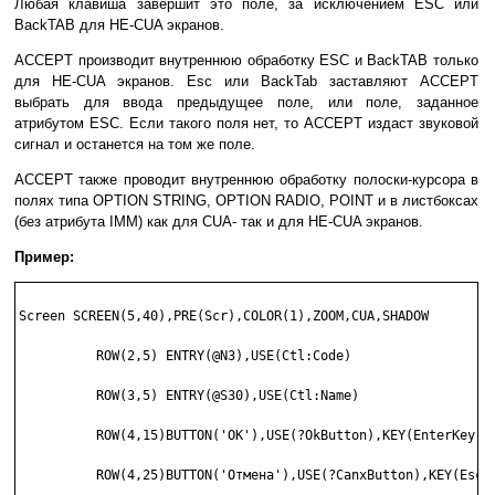
Любая клавиша завершит это поле, за исключением ESC или
BackTAB для НЕ-CUA экранов.
ACCEPT производит внутреннюю обработку ESC и BackTAB только
для НЕ-CUA экранов. Esc или BackTab заставляют ACCEPT
выбрать для ввода предыдущее поле, или поле, заданное
атрибутом ESC. Если такого поля нет, то ACCEPT издаст звуковой
сигнал и останется на том же поле.
ACCEPT также проводит внутреннюю обработку полоски-курсора в
полях типа OPTION STRING, OPTION RADIO, POINT и в листбоксах
(без атрибута IMM) как для CUA- так и для НЕ-CUA экранов.
Пример:
Screen SCREEN(5,40),PRE(Scr),COLOR(1),ZOOM,CUA,SHADOW

          ROW(2,5) ENTRY(@N3),USE(Ctl:Code)

          ROW(3,5) ENTRY(@S30),USE(Ctl:Name)

          ROW(4,15)BUTTON('OK'),USE(?OkButton),KEY(EnterKey)

          ROW(4,25)BUTTON('Отмена'),USE(?CanxButton),KEY(EscKe