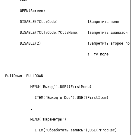
       CODE

       OPEN(Screen)

       DISABLE(?Ctl:Code)              !Запретить поле

       DISABLE(?Ct]:Code,?Ctl:Name)    !Запретить диапазон пол
       DISABLE(2)                      !Запретить второе по сч
                                       !  ту поле

PuIlDown  PULLDOWN

            MENU('Выход'),USE(?FirstMenu)

              ITEM('Выход в Dos'),USE(?FirstItem)

            .

            MENU('Параметры')

              ITEM('Обработать запись'),USE(?ProcRec)
