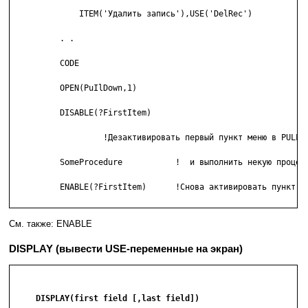
              ITEM('Удалить запись'),USE('DelRec')

          . .

          CODE

          OPEN(PuIlDown,1)

          DISABLE(?FirstItem)

                   !Дезактивировать первый пункт меню в PULLDO
          SomeProcedure           !  и выполнить некую процеду
          ENABLE(?FirstItem)      !Снова активировать пункт ме
См. также: ENABLE
DISPLAY (вывести USE-переменные на экран)
     DISPLAY(first field [,last field])
