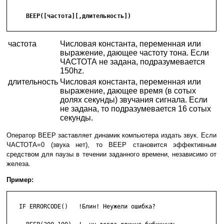
     BEEP([частота][,длительность])

частота
Числовая константа, переменная или
выражение, дающее частоту тона. Если
ЧАСТОТА не задана, подразумевается
150hz.
длительность
Числовая константа, переменная или
выражение, дающее время (в сотых
долях секунды) звучания сигнала. Если
не задана, то подразумевается 16 сотых
секунды.
Оператор BEEP заставляет динамик компьютера издать звук. Если
ЧАСТОТА=0 (звука нет), то BEEP становится эффективным
средством для паузы в течении заданного времени, независимо от
железа.
Пример:
   IF ERRORCODE()   !Блин! Неужели ошибка?
