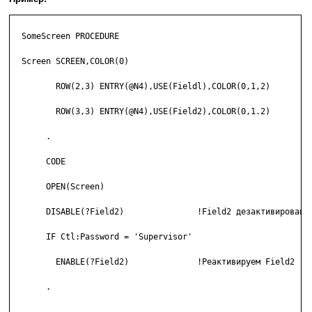
  SomeScreen PROCEDURE

  Screen SCREEN,COLOR(0)

         ROW(2,3) ENTRY(@N4),USE(Fieldl),COLOR(0,1,2)

         ROW(3,3) ENTRY(@N4),USE(Field2),COLOR(0,1.2)

       .

       CODE

       OPEN(Screen)

       DISABLE(?Field2)               !Field2 дезактивировано

       IF Ctl:Password = 'Supervisor'

         ENABLE(?Field2)              !Реактивируем Field2

       .
