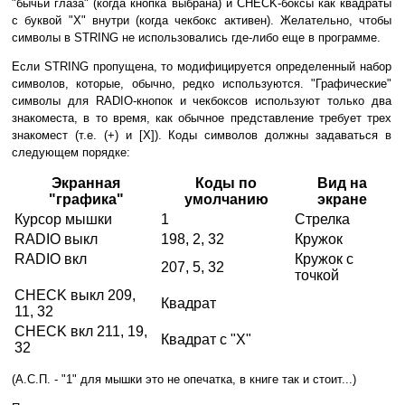
"бычьи глаза" (когда кнопка выбрана) и CHECK-боксы как квадраты
с буквой "Х" внутри (когда чекбокс активен). Желательно, чтобы
символы в STRING не использовались где-либо еще в программе.
Если STRING пропущена, то модифицируется определенный набор
символов, которые, обычно, редко используются. "Графические"
символы для RADIO-кнопок и чекбоксов используют только два
знакоместа, в то время, как обычное представление требует трех
знакомест (т.е. (+) и [Х]). Коды символов должны задаваться в
следующем порядке:
Экранная
Коды по
Вид на
"графика"
умолчанию
экране
Курсор мышки
1
Стрелка
RADIO выкл
198, 2, 32
Кружок
RADIO вкл
Кружок с
207, 5, 32
точкой
CHECK выкл 209,
Квадрат
11, 32
CHECK вкл 211, 19,
Квадрат с "Х"
32
(А.С.П. - "1" для мышки это не опечатка, в книге так и стоит...)