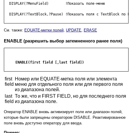
  DISPLAY(?MenuField)        !Показать поле-меню

  DISPLAY(?TextBlock,?Pause) !Показать поля с TextBlock по Pau
См. также:
EQUATE-метки полей
,
UPDATE
,
ERASE
ENABLE (разрешить выбор затемненного ранее поля)
     ENABLE(first field [,last field])

first
Номер или EQUATE-метка поля или элемента
field
меню для отдельного поля или для первого поля
из диапазона полей.
last
То же, что и FIRST FIELD, но для последнего поля
field
из диапазона поле.
Оператор ENABLE вновь активизирует поле или диапазон полей,
которые были запрещены оператором DISABLE. Реактивированное
поле вновь доступно оператору для ввода.
Пример: