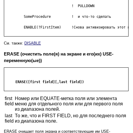
                                !  PULLDOWN

         SomeProcedure          !  и что-то сделать

         ENABLE(?FirstItem)     !Снова активизировать этот пун
См. также:
DISABLE
ERASE (очистить поле(я) на экране и его(их) USE-
переменную(ые))
     ERASE([first field][,last field])

first
Номер или EQUATE-метка поля или элемента
field
меню для отдельного поля или для первого поля
из диапазона полей.
last
То же, что и FIRST FIELD, но для последнего поля
field
из диапазона поле.
ERASE очищает поля экрана и соответствующие им USE-