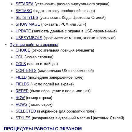
SETAREA
(установить размер виртуального экрана)
SETMSG
(задать строку сообщений экрана)
SETSTYLES
(установить Коды Цветовых Стилей)
SHOWIMAGE
(показать .PCX или .GIF)
UPDATE
(записать данные с экрана в USE-переменные)
USESYMBOLS
(графические мышка, кнопки и рамочки)
Функции работы с экраном
CHOICE
(относительная позиция элемента)
COL
(номер столбца)
COLS
(число столбцов)
CONTENTS
(содержимое USE-переменной)
FIELD
(последнее завершенное поле)
FIELDS
(число полей на экране)
REFER
(было обращение к полю или нет)
ROW
(номер строки)
ROWS
(число строк)
SELECTED
(выбранное для обработки поле)
STYLES
(возвращает внутренний массив Цветовых Стилей)
ПРОЦЕДУРЫ РАБОТЫ С ЭКРАНОМ