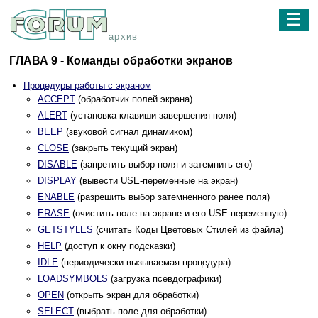
☰
архив
ГЛАВА 9 - Команды обработки экранов
Процедуры работы с экраном
ACCEPT
(обработчик полей экрана)
ALERT
(установка клавиши завершения поля)
BEEP
(звуковой сигнал динамиком)
CLOSE
(закрыть текущий экран)
DISABLE
(запретить выбор поля и затемнить его)
DISPLAY
(вывести USE-переменные на экран)
ENABLE
(разрешить выбор затемненного ранее поля)
ERASE
(очистить поле на экране и его USE-переменную)
GETSTYLES
(считать Коды Цветовых Стилей из файла)
HELP
(доступ к окну подсказки)
IDLE
(периодически вызываемая процедура)
LOADSYMBOLS
(загрузка псевдографики)
OPEN
(открыть экран для обработки)
SELECT
(выбрать поле для обработки)