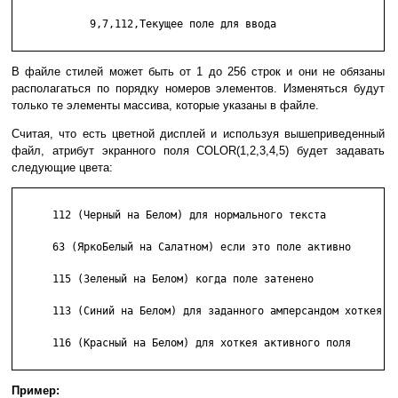
            9,7,112,Текущее поле для ввода

В файле стилей может быть от 1 до 256 строк и они не обязаны
располагаться по порядку номеров элементов. Изменяться будут
только те элементы массива, которые указаны в файле.
Считая, что есть цветной дисплей и используя вышеприведенный
файл, атрибут экранного поля COLOR(1,2,3,4,5) будет задавать
следующие цвета:
      112 (Черный на Белом) для нормального текста

      63 (ЯркоБелый на Салатном) если это поле активно

      115 (Зеленый на Белом) когда поле затенено

      113 (Синий на Белом) для заданного амперсандом хоткея

      116 (Красный на Белом) для хоткея активного поля

Пример: