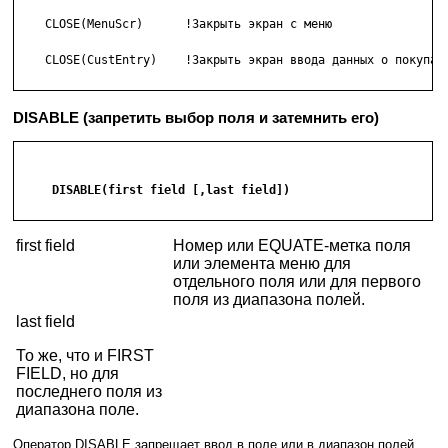
    CLOSE(MenuScr)      !Закрыть экран с меню

    CLOSE(CustEntry)    !Закрыть экран ввода данных о покупате
DISABLE (запретить выбор поля и затемнить его)
     DISABLE(first field [,last field])

first field
Номер или EQUATE-метка поля
или элемента меню для
отдельного поля или для первого
поля из диапазона полей.
last field
То же, что и FIRST
FIELD, но для
последнего поля из
диапазона поле.
Оператор DISABLE запрещает ввод в поле или в диапазон полей