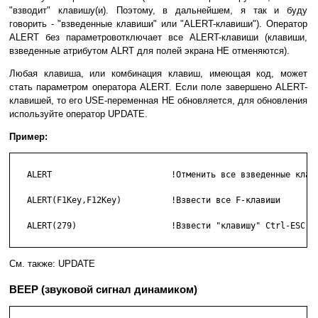
"взводит" клавишу(и). Поэтому, в дальнейшем, я так и буду
говорить - "взведенные клавиши" или "ALERT-клавиши"). Оператор
ALERT без параметровотключает все ALERT-клавиши (клавиши,
взведенные атрибутом ALRT для полей экрана НЕ отменяются).
Любая клавиша, или комбинация клавиш, имеющая код, может
стать параметром оператора ALERT. Если поле завершено ALERT-
клавишей, то его USE-переменная НЕ обновляется, для обновления
используйте оператор UPDATE.
Пример:
   ALERT                        !Отменить все взведенные клави
   ALERT(F1Key,F12Key)          !Взвести все F-клавиши

   ALERT(279)                   !Взвести "клавишу" Ctrl-ESC

См. также: UPDATE
BEEP (звуковой сигнал динамиком)