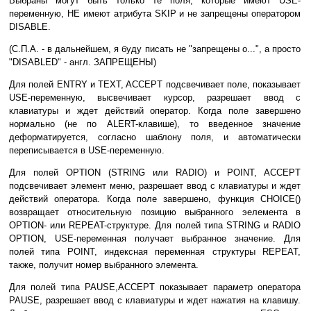
Выбраны могут быть только те поля, которые имеют USE-
переменную, НЕ имеют атрибута SKIP и не запрещены оператором
DISABLE.
(С.П.А. - в дальнейшем, я буду писать не "запрещены о...", а просто
"DISABLED" - англ. ЗАПРЕЩЕНЫ)
Для полей ENTRY и TEXT, ACCEPT подсвечивает поле, показывает
USE-переменную, высвечивает курсор, разрешает ввод с
клавиатуры и ждет действий оператор. Когда поле завершено
нормально (не по ALERT-клавише), то введенное значение
деформатируется, согласно шаблону поля, и автоматически
переписывается в USE-переменную.
Для полей OPTION (STRING или RADIO) и POINT, ACCEPT
подсвечивает элемент меню, разрешает ввод с клавиатуры и ждет
действий оператора. Когда поле завершено, функция CHOICE()
возвращает относительную позицию выбранного эелемента в
OPTION- или REPEAT-структуре. Для полей типа STRING и RADIO
OPTION, USE-переменная получает выбранное значение. Для
полей типа POINT, индексная переменная структуры REPEAT,
также, получит номер выбранного элемента.
Для полей типа PAUSE,ACCEPT показывает параметр оператора
PAUSE, разрешает ввод с клавиатуры и ждет нажатия на клавишу.