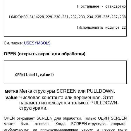
                                   ! остальное - стандартно.

  LOADSYMBOLS('<228,229,230,231,232,233,234,235,236,237,238,23
                                   !Использовать коды от 228 д
См. также:
USESYMBOLS
OPEN (открыть экран для обработки)
     OPEN(label[,value])

метка
Метка структуры SCREEN или PULLDOWN.
value
Числовая константа или переменная. Этот
параметр используется только с PULLDOWN-
структурами.
OPEN открывает SCREEN для обработки. Только ОДИН SCREEN
может быть активен. Когда SCREEN-структура открыта,
отображаются ее инициализированные строки и первое поле