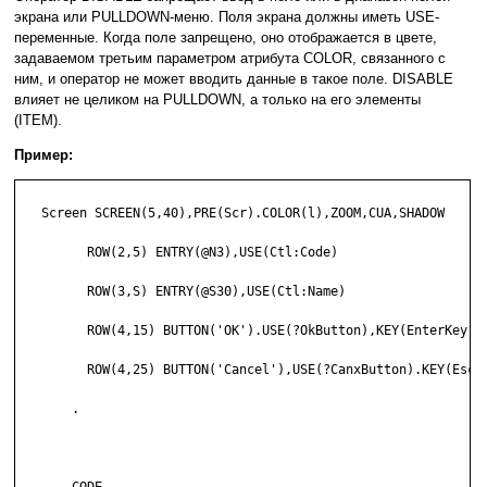
экрана или PULLDOWN-меню. Поля экрана должны иметь USE-
переменные. Когда поле запрещено, оно отображается в цвете,
задаваемом третьим параметром атрибута COLOR, связанного с
ним, и оператор не может вводить данные в такое поле. DISABLE
влияет не целиком на PULLDOWN, а только на его элементы
(ITEM).
Пример:
   Screen SCREEN(5,40),PRE(Scr).COLOR(l),ZOOM,CUA,SHADOW

         ROW(2,5) ENTRY(@N3),USE(Ctl:Code)

         ROW(3,S) ENTRY(@S30),USE(Ctl:Name)

         ROW(4,15) BUTTON('OK').USE(?OkButton),KEY(EnterKey)

         ROW(4,25) BUTTON('Cancel'),USE(?CanxButton).KEY(EscKe
       .
