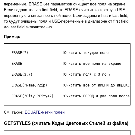
переменные. ERASE без параметров очищает все поля на экране.
Если задано только first field, то ERASE очистит конкретную USE-
переменную и связанное с ней поле. Если заданы и first и last field,
то будут очищены поля и USE-переменные в диапазоне от first field
до last field включительно.
Пример:
   ERASE(?)                !Очистить текущее поле

   ERASE                   !Очистить все поля на экране

   ERASE(3,7)              !Очистить поля с 3 по 7

   ERASE(?Name,?Zip)       !Очистить все от ИМЕНИ до ИНДЕКСА

   ERASE(?City.?City+2)    !Очистить ГОРОД и два поля после не
См. также:
EQUATE-метки полей
GETSTYLES (считать Коды Цветовых Стилей из файла)