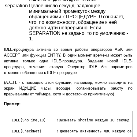
separation
Целое число секунд, задающее
минимальный промежуток между
обращениями к ПРОЦЕДУРЕ. 0 означает,
что, по возможности, обращение к ней
должно идти непрерывно. Если
SEPARATION не задано, то по умолчанию -
1.
IDLE-процедура активна во время работы операторов ASK или
ACCEPT или функции ENTRY. В один момент времени может быть
активна только одна IDLE-процедура. Задание новой IDLE-
процедуры, отменяет старую. Оператор IDLE без параметров
отменяет обращения к IDLE-процедуре.
(А.С.П. - с помощью этой функции, например, можно выводить на
экран ИДУЩИЕ часы, вообще, организовывать работу по
прерываниям от таймера, хотя и достаточно примитивную)
Пример:
   IDLE(ShoTime,10)     !Вызывать shotime каждые 10 секунд

   IDLE(CheckNet)       !Проверять активность ЛВС каждую секун