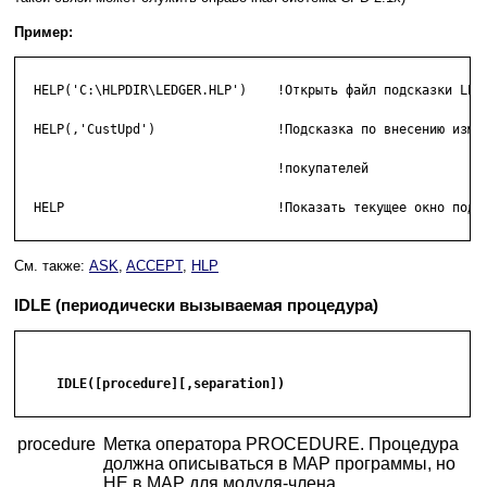
Пример:
  HELP('C:\HLPDIR\LEDGER.HLP')    !Открыть файл подсказки LEDG
  HELP(,'CustUpd')                !Подсказка по внесению измен
                                  !покупателей

  HELP                            !Показать текущее окно подск
См. также:
ASK
,
ACCEPT
,
HLP
IDLE (периодически вызываемая процедура)
     IDLE([procedure][,separation])

procedure
Метка оператора PROCEDURE. Процедура
должна описываться в MAP программы, но
НЕ в MAP для модуля-члена.