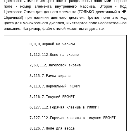
Цветового Стиля в четырех полях, разделенных запятыми. Первое
поле - номер элемента внутреннего массива. Второе - Код
Цветового Стиля для данного элемента (ТОЛЬКО десятичный а НЕ
16ричный!) при наличии цветного дисплея. Третье поле это код
цвета для монохромного дисплея, и четвертое поле необязательное
описание. Например, файл стилей может выглядеть так:
            0,0,0,Черный на Черном

            1,112,112,Окно на экране

            2,63,112,Заголовок экрана

            3,115,7,Рамка экрана

            4,113,7,Нормальный PROMPT

            5,116,7,Текущий PROMPT

            6,127,112,Горячая клавиша в PROMPT

            7,127,112,Горячая клавиша в текущем PROMPT

            8,126,7,Поле для ввода
