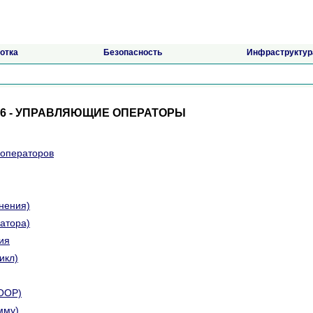
отка
Безопасность
Инфраструктур
 6 - УПРАВЛЯЮЩИЕ ОПЕРАТОРЫ
 операторов
нения)
атора)
ия
икл)
OOP)
мму)