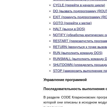
CYCLE (перейти в начало цикла)
DO (вызвать подпрограмму (ROU
EXIT (покинуть подпрограмму (R
GOTO (перейти к метке)
HALT (выход в DOS)
NOTIFY (обработка критических 
RESTART (перезапустить програ
RETURN (вернуться к точке вызов
RUN (выполнить команду DOS)
RUNSMALL (выполнить команду 
SHUTDOWN (определить процеду
STOP (заморозить выполнение п
Управление программой
Последовательность выполнения 
В разделе CODE Кларионовских програ
которой они описаны в исходном моду