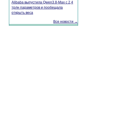
Alibaba выпустила Qwen3.8-Max с 2,4
трлн параметров и пообещала
открыть веса
Все новости →