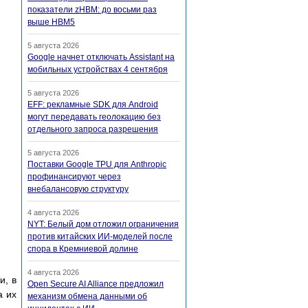
показатели zHBM: до восьми раз
выше HBM5
5 августа 2026
Google начнет отключать Assistant на
мобильных устройствах 4 сентября
5 августа 2026
EFF: рекламные SDK для Android
могут передавать геолокацию без
отдельного запроса разрешения
5 августа 2026
Поставки Google TPU для Anthropic
профинансируют через
внебалансовую структуру
4 августа 2026
NYT: Белый дом отложил ограничения
против китайских ИИ-моделей после
спора в Кремниевой долине
4 августа 2026
и, в
Open Secure AI Alliance предложил
а их
механизм обмена данными об