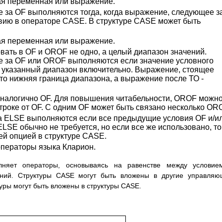
ая переменная или выражение.
 за OF выполняются тогда, когда выражение, следующее з
овию в операторе CASE. В структуре CASE может быть
ая переменная или выражение.
вать в OF и OROF не одно, а целый диапазон значений.
 за OF или OROF выполняются если значение условного
 указанный диапазон включительно. Выражение, стоящее
то нижняя граница диапазона, а выражение после ТО -
аналогично OF. Для повышения читабельности, OROF можн
строке от OF. С одним OF может быть связано несколько OR
а ELSE выполняются если все предыдущие условия OF и/и
SE обычно не требуется, но если все же использовано, то
ей опцией в структуре CASE.
ператоры языка Кларион.
лняет операторы, основываясь на равенстве между условие
ний. Структуры CASE могут быть вложены в другие управляю
уры могут быть вложены в структуры CASE.