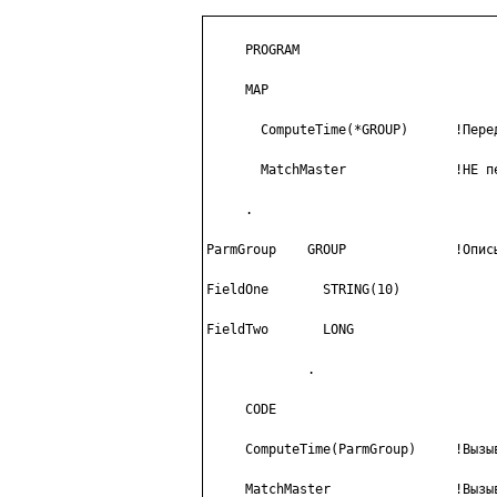
     PROGRAM

     MAP

       ComputeTime(*GROUP)      !Перед
       MatchMaster              !НЕ пе
     .

ParmGroup    GROUP              !Описы
FieldOne       STRING(10)

FieldTwo       LONG

             .

     CODE

     ComputeTime(ParmGroup)     !Вызыв
     MatchMaster                !Вызыв