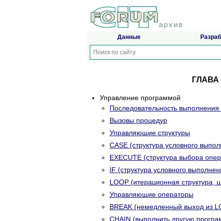
архив
Данные
Разраб
ГЛАВА
Управление программой
Последовательность выполнения
Вызовы процедур
Управляющие структуры
CASE (структура условного выпол
EXECUTE (структура выбора опер
IF (структура условного выполнен
LOOP (итерационная структура, ц
Управляющие операторы
BREAK (немедленный выход из L
CHAIN (выполнить другую програ