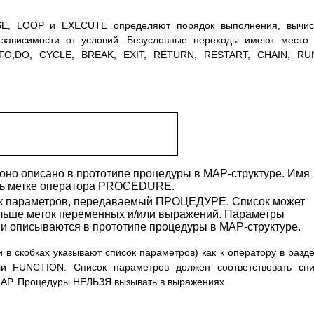
ASE, LOOP и EXECUTE определяют порядок выполнения, вычис
зависимости от условий. Безусловные переходы имеют место
OTO,DO, CYCLE, BREAK, EXIT, RETURN, RESTART, CHAIN, RU
но описано в прототипе процедуры в MAP-структуре. Имя
ть метке оператора PROCEDURE.
к параметров, передаваемый ПРОЦЕДУРЕ. Список может
ольше меток переменных и/или выражений. Параметры
и описываются в прототипе процедуры в MAP-структуре.
 скобках указывают список параметров) как к оператору в разд
UNCTION. Список параметров должен соответствовать спис
MAP. Процедуры НЕЛЬЗЯ вызывать в выражениях.