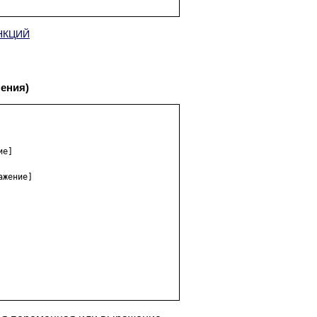
УНКЦИЙ
ения)
е]

жение]
