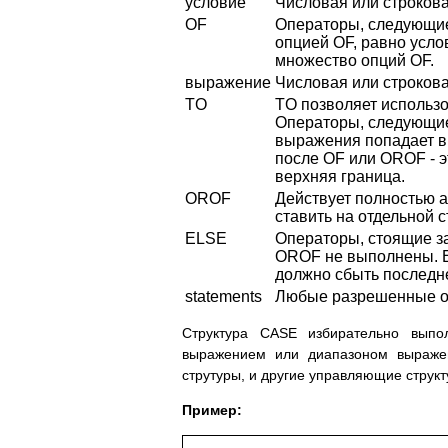
условие
Числовая или строков
OF
Операторы, следующие
опцией OF, равно усл
множество опций OF.
выражение
Числовая или строков
TO
TO позволяет использо
Операторы, следующие
выражения попадает в
после OF или OROF - э
верхняя граница.
OROF
Действует полностью 
ставить на отдельной 
ELSE
Операторы, стоящие з
OROF не выполнены. EL
должно сбыть последн
statements
Любые разрешенные о
Структура CASE избирательно выпо
выражением или диапазоном выраже
струтуры, и другие управляющие структ
Пример: