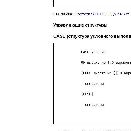
См. также:
Прототипы ПРОЦЕДУР и Ф
Управляющие структуры
CASE (структура условного выполн
             CASE условие

             OF выражение [TO выражени
             [OROF выражение ][TO выра
               операторы

             [ELSE]

               операторы

             .
