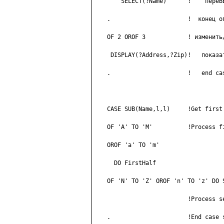
        SELECT(?Name)      !    переВВ
    .                      !  конец оп
    OF 2 OROF 3            ! изменить/
     DISPLAY(?Address,?Zip)!   показат
    .                      !   end cas
    CASE SUB(Name,l,l)     !Get first 
    OF 'A' TO 'M'          !Process fi
    OROF 'a' TO 'm'

      DO FirstHalf

    OF 'N' TO 'Z' OROF 'n' TO 'z' DO S
                           !Process se
    .                      !End case s