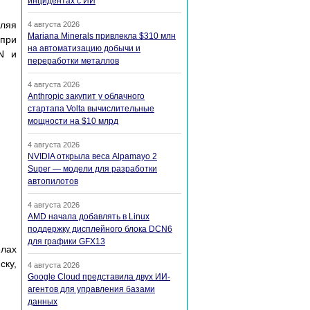
инцидентах с ИИ
ляя
4 августа 2026
Mariana Minerals привлекла $310 млн
 при
на автоматизацию добычи и
N и
переработки металлов
4 августа 2026
Anthropic закупит у облачного
стартапа Volta вычислительные
мощности на $10 млрд
4 августа 2026
NVIDIA открыла веса Alpamayo 2
Super — модели для разработки
автопилотов
4 августа 2026
AMD начала добавлять в Linux
поддержку дисплейного блока DCN6
для графики GFX13
елах
ку,
4 августа 2026
Google Cloud представила двух ИИ-
агентов для управления базами
данных