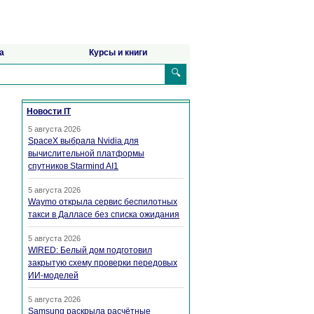
а
Курсы и книги
🔍
Новости IT
5 августа 2026
SpaceX выбрала Nvidia для
вычислительной платформы
спутников Starmind AI1
5 августа 2026
Waymo открыла сервис беспилотных
такси в Далласе без списка ожидания
5 августа 2026
WIRED: Белый дом подготовил
закрытую схему проверки передовых
ИИ-моделей
5 августа 2026
Samsung раскрыла расчётные