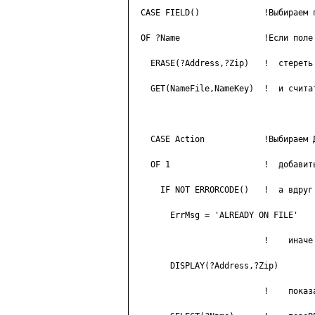
  CASE FIELD()             !Выбираем п
  OF ?Name                 !Если поле 
    ERASE(?Address,?Zip)   !  стереть 
    GET(NameFile,NameKey)  !  и считат
    CASE Action            !Выбираем Д
    OF 1                   !  добавить
      IF NOT ERRORCODE()   !  а вдруг 
        ErrMsg = 'ALREADY ON FILE'

                           !    иначе 
        DISPLAY(?Address,?Zip)

                           !    показа