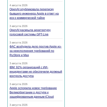
4 августа 2026
OpenAI опубликовала переписку
бывшего инженера Apple в ответ на
иск о коммерческой тайне
3 августа 2026
OpenAI раскрыла архитектуру
голосовой системы GPT-Live
3 августа 2026
ФАС возбудила дело против Apple из-
за неисполнения требований по
RuStore и Max
3 августа 2026
IBM: 92% организаций с ИИ-
инцидентами не обеспечили должный
контроль доступа
3 августа 2026
Apple оспорила новое требование
Великобритании о доступе к
зашифрованным данным iCloud
3 августа 2026