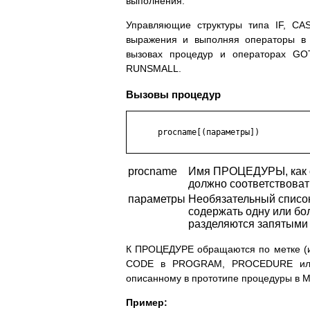
выполнения.
Управляющие структуры типа IF, C
выражения и выполняя операторы в 
вызовах процедур и операторах G
RUNSMALL.
Вызовы процедур
      procname[(параметры])

procname
Имя ПРОЦЕДУРЫ, как о
должно соответствова
параметры
Необязательный списо
содержать одну или б
разделяются запятыми 
К ПРОЦЕДУРЕ обращаются по метке (и в
CODE в PROGRAM, PROCEDURE или F
описанному в прототипе процедуры в 
Пример: