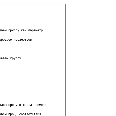
аем группу как параметр

редаем параметров

ваем группу

аем проц. отсчета времени

аем проц. соответствия
