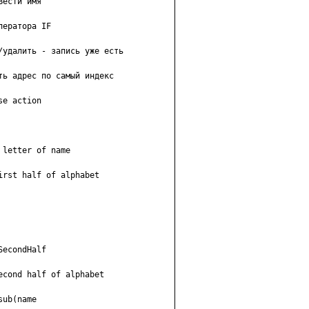
ести имя

ератора IF

удалить - запись уже есть

ь адрес по самый индекс

e action

letter of name

rst half of alphabet

econdHalf

cond half of alphabet

ub(name
