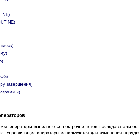
TINE)
OUTINE)
ошибок)
мму)
а)
DOS)
ру завершения)
рограммы)
операторов
мм, операторы выполняются построчно, в той последовательност
ле. Управляющие операторы используются для изменения порядк