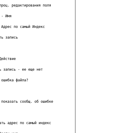
роц. редактирования поля

- Имя

Адрес по самый Индекс

ь запись

ействие

 запись - ее еще нет

ошибка файла?

показать сообщ. об ошибке

ть адрес по самый индекс
