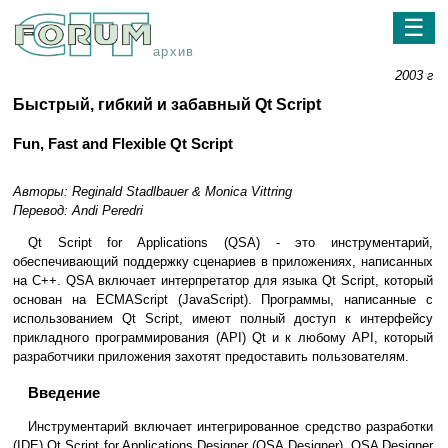
☰
архив
2003 г
Быстрый, гибкий и забавный Qt Script
Fun, Fast and Flexible Qt Script
Авторы: Reginald Stadlbauer & Monica Vittring
Перевод: Andi Peredri
Qt Script for Applications (QSA) - это инструментарий,
обеспечивающий поддержку сценариев в приложениях, написанных
на С++. QSA включает интерпретатор для языка Qt Script, который
основан на ECMAScript (JavaScript). Программы, написанные с
использованием Qt Script, имеют полный доступ к интерфейсу
прикладного программирования (API) Qt и к любому API, который
разработчики приложения захотят предоставить пользователям.
Введение
Инструментарий включает интегрированное средство разработки
(IDE) Qt Script for Applications Designer (QSA Designer). QSA Designer