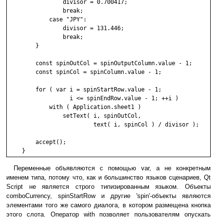
                divisor = 0.700417;

                break;

            case "JPY":

                divisor = 131.446;

                break;

        }

        const spinOutCol = spinOutputColumn.value - 1;

        const spinCol = spinColumn.value - 1;

        for ( var i = spinStartRow.value - 1; 

                  i <= spinEndRow.value - 1; ++i )

            with ( Application.sheet1 ) 

                setText( i, spinOutCol, 

                         text( i, spinCol ) / divisor );

        accept();

Переменные объявляются с помощью var, а не конкретным
именем типа, потому что, как и большинство языков сценариев, Qt
Script не является строго типизированным языком. Объекты
comboCurrency, spinStartRow и другие 'spin'-объекты являются
элементами того же самого диалога, в котором размещена кнопка
этого слота. Оператор with позволяет пользователям опускать