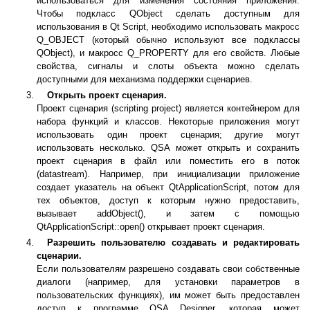
использоваться для изменения состояния приложения.
Чтобы подкласс QObject сделать доступным для
использования в Qt Script, необходимо использовать макросс
Q_OBJECT (который обычно используют все подклассы
QObject), и макросс Q_PROPERTY для его свойств. Любые
свойства, сигналы и слоты объекта можно сделать
доступными для механизма поддержки сценариев.
Открыть проект сценария.
Проект сценария (scripting project) является контейнером для
набора функций и классов. Некоторые приложения могут
использовать один проект сценария; другие могут
использовать несколько. QSA может открыть и сохранить
проект сценария в файл или поместить его в поток
(datastream). Например, при инициализации приложение
создает указатель на объект QtApplicationScript, потом для
тех объектов, доступ к которым нужно предоставить,
вызывает addObject(), и затем с помощью
QtApplicationScript::open() открывает проект сценария.
Разрешить пользователю создавать и редактировать
сценарии.
Если пользователям разрешено создавать свои собственные
диалоги (например, для установки параметров в
пользовательских функциях), им может быть предоставлен
доступ к программе QSA Designer, которая может