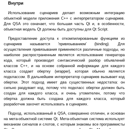
Внутри
Использование сценариев делает возможным интеграцию
объектной модели приложения C++ с интерпретатором сценариев.
Для QSA это означает, что большая часть Qt и, в особенности,
объектная модель Qt должны быть доступны для Qt Script.
Предоставление доступа к откомпилированным функциям из
сценариев называется 'привязыванием' (binding). Для
осуществления привязывания применяются различные подходы, но
наиболее распространенным является использование генератора
кода, который производит синтаксический разбор объявлений
классов C++, и на основе собранной информации для каждого
класса создает обертку (wrapper), которая обычно является
подклассом. В дальнейшем интерпретатор сценариев вызывает код
обертки. Этот подход имеет два существенных недостатка: он
сильно раздувает код, потому что подкласс обертки должен быть
создан для каждого класса, и очень утомителен, потому что
обертка должна быть создана для каждого класса, который
разработчик захочет использовать в сценариях.
Подход, использованный в QSA, совершенно отличен, и основан
на мета-объектной системе Qt. Мета-объектная система использует
механизм сигналов и слотов, с которым знакомы все программисты