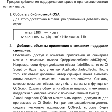
Процесс добавления поддержки сценариев в приложение состоит
из пяти шагов.
Собрать с библиотекой QSA.
Для этого достаточно в файл .pro приложения добавить пару
строк:
    unix:LIBS  += -lqsa

Добавить объекты приложения в механизм поддержки
сценариев.
Обеспечить доступ к объектам приложения из сценариев
можно с помощью вызова QtApplicationScript::addObject().
Например, если будет добавлен объект fadeEffects, то из Qt
Script он будет доступен как Application.fadeEffects. После
того, как объект добавлен, автор сценария может вызывать
слоты объекта и изменять любые его свойства. Сигналы,
которые посылает объект, могут быть связаны с функциями
Qt Script. Удалить объекты из области видимости механизма
поддержки сценариев можно с помощью removeObject().
Любой подкласс QObject может быть сделан доступным для
программистов Qt Script. На практике разработчики должны
создать несколько подклассов QObject, которые будут