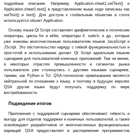
подробные описания. Например, Application.sheet1.setText() и
Application.sheet1.text() в представленном выше коде записаны как
setText() и text(). Для доступа к глобальным объектам в слоте
используется объект Application.
Основу языка Qt Script составляют арифметические и логические
операторы, циклы for и while, операторы if, switch, и др., которые
уже знакомы многочисленным пользователям языков JavaScript и
JScript. Это обстоятельство наряду с гибкой функциональностью и
простотой в использовании делает Qt Script идеальным языком
сценариев для пользователей конечных приложений. Тем не менее,
в некоторых отраслях промышленности и сегментах рынка
пользователи уже столкнулись с другими языками сценариев,
такими, как Python и Tcl. QSA-технология привязывания является
нейтральной по отношению к языку, и поэтому в будущих версиях
QSA другие языки будут получать поддержку по мере
востребованности.
Подведение итогов
Приложения с поддержкой сценариев обеспечивают гибкость и
выгоду для отделов поддержки и конечных пользователей, а также
освобождают разработчиков от многочисленных функциональных
вариаций. QSA предоставляет в распоряжение программистов