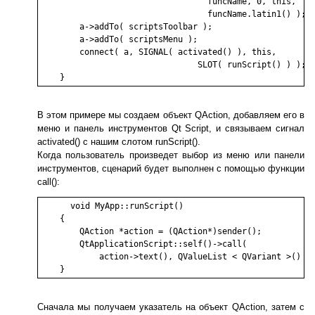
				  funcName, 0, this,

                                  funcName.latin1() );

        a->addTo( scriptsToolbar );

        a->addTo( scriptsMenu );

        connect( a, SIGNAL( activated() ), this, 

                                SLOT( runScript() ) );

В этом примере мы создаем объект QAction, добавляем его в
меню и панель инструментов Qt Script, и связываем сигнал
activated() с нашим слотом runScript().
Когда пользователь произведет выбор из меню или панели
инструментов, сценарий будет выполнен с помощью функции
call():
    void MyApp::runScript()

    {

        QAction *action = (QAction*)sender();

        QtApplicationScript::self()->call(

            action->text(), QValueList < QVariant >() );
Сначала мы получаем указатель на объект QAction, затем с