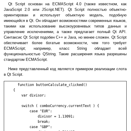
Qt Script основан на ECMAScript 4.0 (также известном, как
JavaScript 2.0 или JScript.NET). Qt Script полностью объектно-
ориентирован и использует объектную модель, подобную
имеющейся в Qt. Он обладает возможностями современных языков,
такими как использование высокоуровневых типов данных и
управление исключениями, а также предлагает полный Qt API.
Синтаксис Qt Script подобен C++ и Java, но менее сложен. Qt Script
обеспечивает более богатые возможности, чем того требует
ECMAScript; например, класс String обладает всей
функциональностью QString. Такие расширения языка разрешены
стандартом ECMAScript.
Ниже представленный код является примером реализации слота
в Qt Script.
    function buttonCalculate_clicked()

    {

        var divisor;

        switch ( comboCurrency.currentText ) {

            case "EUR":

                divisor = 1.13091;

                break;

            case "GBP":
