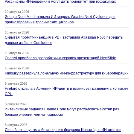
Российским ИИ-решениям могут дать приоритет при госзакупках
10 августа 2026
Google DeepMind открыла ИИ-модель WeatherNext Cyclones для
прогнозирования тропических циклонов
10 августа 2026
Скрытая промпт-инъекция в PDF заставила Atlassian Rovo передать
данные из Jira и Confluence
10 августа 2026
OpenAI приобрела разработчика сервиса презентаций NextSlide
10 августа 2026
Kimsuky развернула локальную ИИ-инфраструктуру для киберопераций
8 августа 2026
Firebird открыла в Армении ИИ-центр и планирует развернуть 70 тысяч
GPU
8 августа 2026
Интенсивные задания Claude Code могут расходовать в сотни раз
больше энергии, чем чат-запросы
8 августа 2026
Cloudflare запустила бета-версию браузера Kitesurf для ИИ-агентов