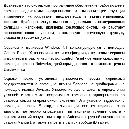
Драйверы - это системное программное обеспечение, работающее в
составе подсистемы ввода-вывода и выполняющее функции
управления устройствами ввода-вывода в привилегированном
режиме. Драйверы могут выполнять довольно высокоуровневые
функции - например, драйверы файловых систем не работают
непосредственно с диском, а организуют логическую структуру
хранения данных на диске.
Сервисы и драйверы Windows NT конфигурируются с помощью
Control Panel. Устанавливаются и конфигурируются новые сервисы
и драйверы в различных частях Control Panel - сетевые средства - с
помощью группы Networks, драйверы дисплея - с помощью группы
Display и т.д.
Однако после установки управление всеми сервисами
осуществляется с помощью иконки Services, а драйверами - с
помощью иконки Devices. Управление заключается в определении
условий старта этих программных компонент одновременно со
стартом самой операционной системы. Эти условия задаются с
помощью кнопки Startup, вызывающей соответствующее окно
диалога, где можно определить три варианта условий старта -
автоматический запуск при старте (Automatic), ручной запуск после
старта (Manual), а также запретить запуск вообще (Disable).