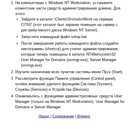
На компьютерах с Windows NT Workstation, установите
клиентские части средств администрирования домена. Для
этого:
Зайдите в каталог \Clients\Srvtools\Winnt на сервере
CITNT (этот каталог был заранее помещен на сервер с
дистрибутивного диска Windows NT Server).
Запустите командный файл setup.bat.
После завершения работы командного файла создайте
пиктограммы (shortcut) для утилит администрирования,
которые теперь помещены в каталог NT40w\system32:
User Manager for Domains (usrmgr.exe), Server Manager
(srvmgr.exe).
Изучите назначение всех пунктов системы меню Пуск (Start).
Рассмотрите функции Панели управления (Control panel),
особое внимание уделите функциям Система (System),
Службы (Services) и Устройства (Devices).
Ознакомьтесь с функциями административных средств User
Manager (только на Windows NT Workstation), User Manager for
Domains и Server Manager.
Назад
|
Содержание
|
Вперед