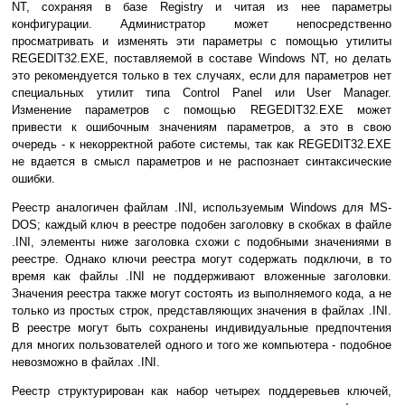
NT, сохраняя в базе Registry и читая из нее параметры
конфигурации. Администратор может непосредственно
просматривать и изменять эти параметры с помощью утилиты
REGEDIT32.EXE, поставляемой в составе Windows NT, но делать
это рекомендуется только в тех случаях, если для параметров нет
специальных утилит типа Control Panel или User Manager.
Изменение параметров с помощью REGEDIT32.EXE может
привести к ошибочным значениям параметров, а это в свою
очередь - к некорректной работе системы, так как REGEDIT32.EXE
не вдается в смысл параметров и не распознает синтаксические
ошибки.
Реестр аналогичен файлам .INI, используемым Windows для MS-
DOS; каждый ключ в реестре подобен заголовку в скобках в файле
.INI, элементы ниже заголовка схожи с подобными значениями в
реестре. Однако ключи реестра могут содержать подключи, в то
время как файлы .INI не поддерживают вложенные заголовки.
Значения реестра также могут состоять из выполняемого кода, а не
только из простых строк, представляющих значения в файлах .INI.
В реестре могут быть сохранены индивидуальные предпочтения
для многих пользователей одного и того же компьютера - подобное
невозможно в файлах .INI.
Реестр структурирован как набор четырех поддеревьев ключей,