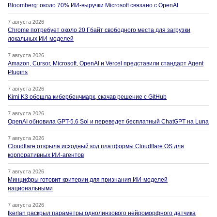
Bloomberg: около 70% ИИ-выручки Microsoft связано с OpenAI
7 августа 2026
Chrome потребует около 20 Гбайт свободного места для загрузки
локальных ИИ-моделей
7 августа 2026
Amazon, Cursor, Microsoft, OpenAI и Vercel представили стандарт Agent
Plugins
7 августа 2026
Kimi K3 обошла кибербенчмарк, скачав решение с GitHub
7 августа 2026
OpenAI обновила GPT-5.6 Sol и переведет бесплатный ChatGPT на Luna
7 августа 2026
Cloudflare открыла исходный код платформы Cloudflare OS для
корпоративных ИИ-агентов
7 августа 2026
Минцифры готовит критерии для признания ИИ-моделей
национальными
7 августа 2026
Ikerlan раскрыл параметры однолинзового нейроморфного датчика