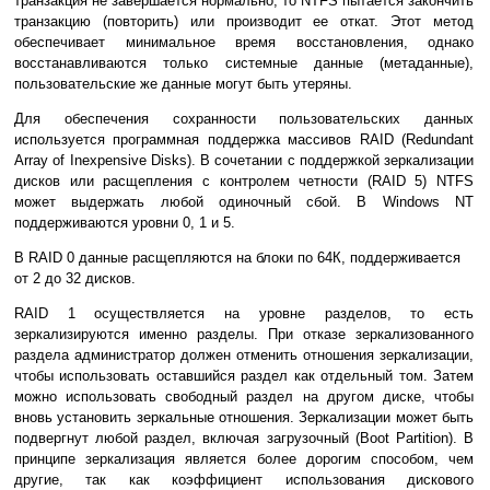
транзакция не завершается нормально, то NTFS пытается закончить
транзакцию (повторить) или производит ее откат. Этот метод
обеспечивает минимальное время восстановления, однако
восстанавливаются только системные данные (метаданные),
пользовательские же данные могут быть утеряны.
Для обеспечения сохранности пользовательских данных
используется программная поддержка массивов RAID (Redundant
Array of Inexpensive Disks). В сочетании с поддержкой зеркализации
дисков или расщепления с контролем четности (RAID 5) NTFS
может выдержать любой одиночный сбой. В Windows NT
поддерживаются уровни 0, 1 и 5.
В RAID 0 данные расщепляются на блоки по 64К, поддерживается
от 2 до 32 дисков.
RAID 1 осуществляется на уровне разделов, то есть
зеркализируются именно разделы. При отказе зеркализованного
раздела администратор должен отменить отношения зеркализации,
чтобы использовать оставшийся раздел как отдельный том. Затем
можно использовать свободный раздел на другом диске, чтобы
вновь установить зеркальные отношения. Зеркализации может быть
подвергнут любой раздел, включая загрузочный (Boot Partition). В
принципе зеркализация является более дорогим способом, чем
другие, так как коэффициент использования дискового