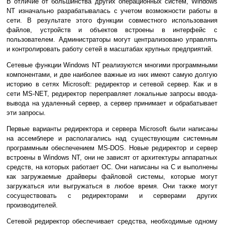
В отличие от большинства других операционных систем, Windows
NT изначально разрабатывалась с учетом возможности работы в
сети. В результате этого функции совместного использования
файлов, устройств и объектов встроены в интерфейс с
пользователем. Администраторы могут централизовано управлять
и контролировать работу сетей в масштабах крупных предприятий.
Сетевые функции Windows NT реализуются многими программными
компонентами, и две наиболее важные из них имеют самую долгую
историю в сетях Microsoft: редиректор и сетевой сервер. Как и в
сети MS-NET, редиректор переправляет локальные запросы ввода-
вывода на удаленный сервер, а сервер принимает и обрабатывает
эти запросы.
Первые варианты редиректора и сервера Microsoft были написаны
на ассемблере и располагались над существующим системным
программным обеспечением MS-DOS. Новые редиректор и сервер
встроены в Windows NT, они не зависят от архитектуры аппаратных
средств, на которых работает ОС. Они написаны на С и выполнены
как загружаемые драйверы файловой системы, которые могут
загружаться или выгружаться в любое время. Они также могут
сосуществовать с редиректорами и серверами других
производителей.
Сетевой редиректор обеспечивает средства, необходимые одному