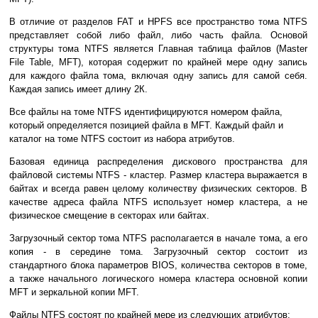
В отличие от разделов FAT и HPFS все пространство тома NTFS
представляет собой либо файл, либо часть файла. Основой
структуры тома NTFS является Главная таблица файлов (Master
File Table, MFT), которая содержит по крайней мере одну запись
для каждого файла тома, включая одну запись для самой себя.
Каждая запись имеет длину 2К.
Все файлы на томе NTFS идентифицируются номером файла,
который определяется позицией файла в MFT. Каждый файл и
каталог на томе NTFS состоит из набора атрибутов.
Базовая единица распределения дискового пространства для
файловой системы NTFS - кластер. Размер кластера выражается в
байтах и всегда равен целому количеству физических секторов. В
качестве адреса файла NTFS использует номер кластера, а не
физическое смещение в секторах или байтах.
Загрузочный сектор тома NTFS располагается в начале тома, а его
копия - в середине тома. Загрузочный сектор состоит из
стандартного блока параметров BIOS, количества секторов в томе,
а также начального логического номера кластера основной копии
MFT и зеркальной копии MFT.
Файлы NTFS состоят по крайней мере из следующих атрибутов: