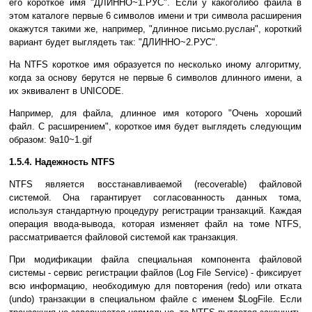
его короткое имя "ДЛИННО~1.РУС". Если у какоголибо файла в
этом каталоге первые 6 символов имени и три символа расширения
окажутся такими же, например, "длинное письмо.руслан", короткий
вариант будет выглядеть так: "ДЛИННО~2.РУС".
На NTFS короткое имя образуется по несколько иному алгоритму,
когда за основу берутся не первые 6 символов длинного имени, а
их эквивалент в UNICODE.
Например, для файла, длинное имя которого "Очень хороший
файл. С расширением", короткое имя будет выглядеть следующим
образом: 9а10~1.gif
1.5.4. Надежность NTFS
NTFS является восстанавливаемой (recoverable) файловой
системой. Она гарантирует согласованность данных тома,
используя стандартную процедуру регистрации транзакций. Каждая
операция ввода-вывода, которая изменяет файл на томе NTFS,
рассматривается файловой системой как транзакция.
При модификации файла специальная компонента файловой
системы - сервис регистрации файлов (Log File Service) - фиксирует
всю информацию, необходимую для повторения (redo) или отката
(undo) транзакции в специальном файле с именем $LogFile. Если