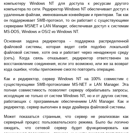
компьютеру Windows NT для доступа к ресурсам другого
компьютера по сети. Редиректор Windows NT обеспечивает доступ к
удаленным файлам, именованным конвейерам и принтерам. Так как
он поддерживает SMB-протокол, то он работает с существующими
серверами MSNET и LAN Manager, обеспечивая доступ к системам
MS-DOS, Windows и OS/2 из Windows NT.
Основная задача редиректора - поддержка распределенной
файловой системы, которая ведет себя подобно локальной
файловой системе, хотя она и работает через ненадежную среду
(сеть). Когда связь отказывает, редиректор ответственен за
восстановление соединения, если это возможно, или же за возврат
кода ошибки, чтобы приложение смогло повторить операцию.
Как и редиректор, сервер Windows NT на 100% совместим с
существующими SMB-протоколами MS-NET и LAN Manager. Эта
полная совместимость позволяет серверу обрабатывать запросы,
исходящие не только от систем Windows NT, но и от других систем,
работающих с программным обеспечением LAN Manager. Как и
редиректор, сервер выполнен в виде драйвера файловой системы.
Может показаться странным, что сервер не реализован как
серверный процесс пользовательского режима. Было бы логично
ожидать, что сетевой сервер будет функционировать как