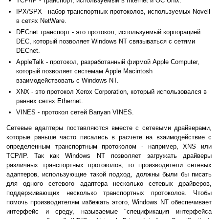
TCP/IP - транспорт, используемый в Internet и ОС Unix.
IPX/SPX - набор транспортных протоколов, используемых Novell
в сетях NetWare.
DECnet транспорт - это протокол, используемый корпорацией
DEC, который позволяет Windows NT связываться с сетями
DECnet.
AppleTalk - протокол, разработанный фирмой Apple Computer,
который позволяет системам Apple Macintosh
взаимодействовать с Windows NT.
XNX - это протокол Xerox Corporation, который использовался в
ранних сетях Ethernet.
VINES - протокол сетей Banyan VINES.
Сетевые адаптеры поставляются вместе с сетевыми драйверами,
которые раньше часто писались в расчете на взаимодействие с
определенным транспортным протоколом - например, XNS или
TCP/IP. Так как Windows NT позволяет загружать драйверы
различных транспортных протоколов, то производители сетевых
адаптеров, использующие такой подход, должны были бы писать
для одного сетевого адаптера несколько сетевых драйверов,
поддерживающих несколько транспортных протоколов. Чтобы
помочь производителям избежать этого, Windows NT обеспечивает
интерфейс и среду, называемые "спецификация интерфейса