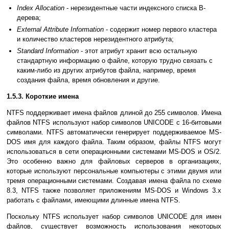
Index Allocation
- нерезидентные части индексного списка B-
дерева;
External Attribute Information
- содержит номер первого кластера
и количество кластеров нерезидентного атрибута;
Standard Information
- этот атрибут хранит всю остальную
стандартную информацию о файле, которую трудно связать с
каким-либо из других атрибутов файла, например, время
создания файла, время обновления и другие.
1.5.3. Короткие имена
NTFS поддерживает имена файлов длиной до 255 символов. Имена
файлов NTFS используют набор символов UNICODE с 16-битовыми
символами. NTFS автоматически генерирует поддерживаемое MS-
DOS имя для каждого файла. Таким образом, файлы NTFS могут
использоваться в сети операционными системами MS-DOS и OS/2.
Это особенно важно для файловых серверов в организациях,
которые используют персональные компьютеры с этими двумя или
тремя операционными системами. Создавая имена файла по схеме
8.3, NTFS также позволяет приложениям MS-DOS и Windows 3.х
работать с файлами, имеющими длинные имена NTFS.
Поскольку NTFS использует набор символов UNICODE для имен
файлов, существует возможность использования некоторых