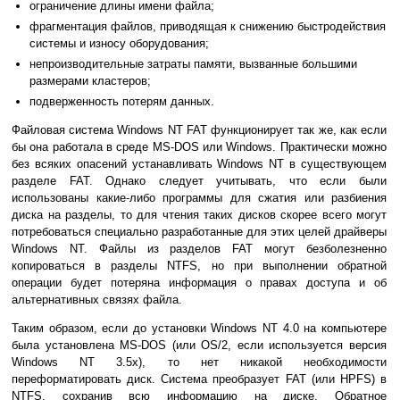
ограничение длины имени файла;
фрагментация файлов, приводящая к снижению быстродействия
системы и износу оборудования;
непроизводительные затраты памяти, вызванные большими
размерами кластеров;
подверженность потерям данных.
Файловая система Windows NT FAT функционирует так же, как если
бы она работала в среде MS-DOS или Windows. Практически можно
без всяких опасений устанавливать Windows NT в существующем
разделе FAT. Однако следует учитывать, что если были
использованы какие-либо программы для сжатия или разбиения
диска на разделы, то для чтения таких дисков скорее всего могут
потребоваться специально разработанные для этих целей драйверы
Windows NT. Файлы из разделов FAT могут безболезненно
копироваться в разделы NTFS, но при выполнении обратной
операции будет потеряна информация о правах доступа и об
альтернативных связях файла.
Таким образом, если до установки Windows NT 4.0 на компьютере
была установлена MS-DOS (или OS/2, если используется версия
Windows NT 3.5х), то нет никакой необходимости
переформатировать диск. Система преобразует FAT (или HPFS) в
NTFS, сохранив всю информацию на диске. Обратное