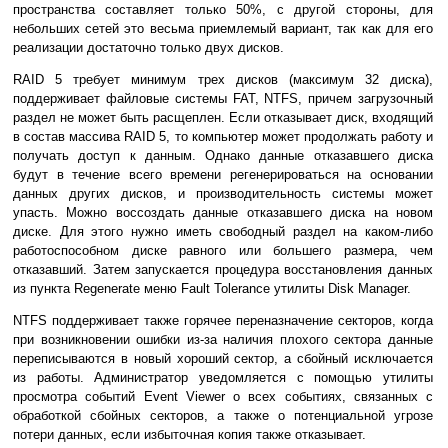
пространства составляет только 50%, с другой стороны, для
небольших сетей это весьма приемлемый вариант, так как для его
реализации достаточно только двух дисков.
RAID 5 требует минимум трех дисков (максимум 32 диска),
поддерживает файловые системы FAT, NTFS, причем загрузочный
раздел не может быть расщеплен. Если отказывает диск, входящий
в состав массива RAID 5, то компьютер может продолжать работу и
получать доступ к данным. Однако данные отказавшего диска
будут в течение всего времени регенерироваться на основании
данных других дисков, и производительность системы может
упасть. Можно воссоздать данные отказавшего диска на новом
диске. Для этого нужно иметь свободный раздел на каком-либо
работоспособном диске равного или большего размера, чем
отказавший. Затем запускается процедура восстановления данных
из пункта Regenerate меню Fault Tolerance утилиты Disk Manager.
NTFS поддерживает также горячее переназначение секторов, когда
при возникновении ошибки из-за наличия плохого сектора данные
переписываются в новый хороший сектор, а сбойный исключается
из работы. Администратор уведомляется с помощью утилиты
просмотра событий Event Viewer о всех событиях, связанных с
обработкой сбойных секторов, а также о потенциальной угрозе
потери данных, если избыточная копия также отказывает.