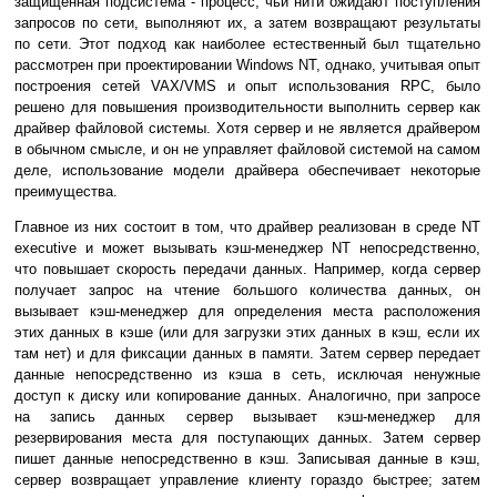
защищенная подсистема - процесс, чьи нити ожидают поступления
запросов по сети, выполняют их, а затем возвращают результаты
по сети. Этот подход как наиболее естественный был тщательно
рассмотрен при проектировании Windows NT, однако, учитывая опыт
построения сетей VAX/VMS и опыт использования RPC, было
решено для повышения производительности выполнить сервер как
драйвер файловой системы. Хотя сервер и не является драйвером
в обычном смысле, и он не управляет файловой системой на самом
деле, использование модели драйвера обеспечивает некоторые
преимущества.
Главное из них состоит в том, что драйвер реализован в среде NT
executive и может вызывать кэш-менеджер NT непосредственно,
что повышает скорость передачи данных. Например, когда сервер
получает запрос на чтение большого количества данных, он
вызывает кэш-менеджер для определения места расположения
этих данных в кэше (или для загрузки этих данных в кэш, если их
там нет) и для фиксации данных в памяти. Затем сервер передает
данные непосредственно из кэша в сеть, исключая ненужные
доступ к диску или копирование данных. Аналогично, при запросе
на запись данных сервер вызывает кэш-менеджер для
резервирования места для поступающих данных. Затем сервер
пишет данные непосредственно в кэш. Записывая данные в кэш,
сервер возвращает управление клиенту гораздо быстрее; затем