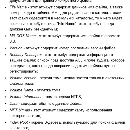
допустимыми для данного конкретного файла;
File Name
- этот атрибут содержит длинное имя файла, а также
номер входа в таблице MFT для родительского каталога; если
этот файл содержится в нескольких каталогах, то у него будет
несколько атрибутов типа "File Name"; этот атрибут всегда
должен быть резидентным;
MS-DOS Name
- этот атрибут содержит имя файла в формате
8.3;
Version
- атрибут содержит номер последней версии файла;
Security Descriptor
- этот атрибут содержит информацию о
защите файла: список прав доступа ACL и поле аудита, которое
определяет, какого рода операции над этим файлом нужно
регистрировать;
Volume Version
- версия тома, используется только в системных
файлах тома;
Volume Name
- отметка тома;
Volume Information
- номер версии NTFS;
Data
- содержит обычные данные файла;
MFT bitmap
- этот атрибут содержит карту использования
секторов на томе;
Index Root
- корень B-дерева, используемого для поиска файлов
в каталоге;