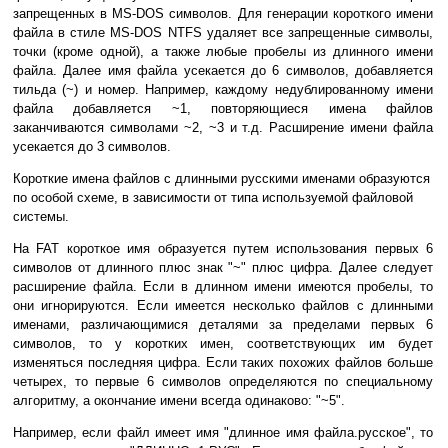
запрещенных в MS-DOS символов. Для генерации короткого имени
файла в стиле MS-DOS NTFS удаляет все запрещенные символы,
точки (кроме одной), а также любые пробелы из длинного имени
файла. Далее имя файла усекается до 6 символов, добавляется
тильда (~) и номер. Например, каждому недублированному имени
файла добавляется ~1, повторяющиеся имена файлов
заканчиваются символами ~2, ~3 и т.д. Расширение имени файла
усекается до 3 символов.
Короткие имена файлов с длинными русскими именами образуются
по особой схеме, в зависимости от типа используемой файловой
системы.
На FAT короткое имя образуется путем использования первых 6
символов от длинного плюс знак "~" плюс цифра. Далее следует
расширение файла. Если в длинном имени имеются пробелы, то
они игнорируются. Если имеется несколько файлов с длинными
именами, различающимися деталями за пределами первых 6
символов, то у коротких имен, соответствующих им будет
изменяться последняя цифра. Если таких похожих файлов больше
четырех, то первые 6 символов определяются по специальному
алгоритму, а окончание имени всегда одинаково: "~5".
Например, если файл имеет имя "длинное имя файла.русское", то