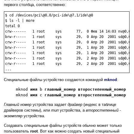
первого столбца, соответственно:
$ cd /devices/pci\@0,0/pci-ide\@7,1/ide\@0

$ ls -l | more

total 0

crw-------   1 root     sys       77,  0 Фев 14 14:03 nv@0,0:0
brw-r-----   1 root     sys       29,  0 Апр 20  2001 sd@0,0:a
crw-r-----   1 root     sys       29,  0 Апр 20  2001 sd@0,0:a
brw-r-----   1 root     sys       29,  1 Апр 20  2001 sd@0,0:b
crw-r-----   1 root     sys       29,  1 Апр 20  2001 sd@0,0:b
brw-r-----   1 root     sys       29,  2 Апр 20  2001 sd@0,0:c
crw-r-----   1 root     sys       29,  2 Апр 20  2001 sd@0,0:c
Специальные файлы устройство создаются командой
mknod
:
mknod
имя
b
главный_номер
второстепенный_номер
mknod
имя
c
главный_номер
второстепенный_номер
Главный номер
устройства задает
драйвер
(индекс в таблице
драйверов системы), или
тип
устройства, а
второстепенный
-
экземпляр
устройства.
Создавать специальные файлы устройств обычно может только
пользователь
root
. Вот как можно создать новый специальный