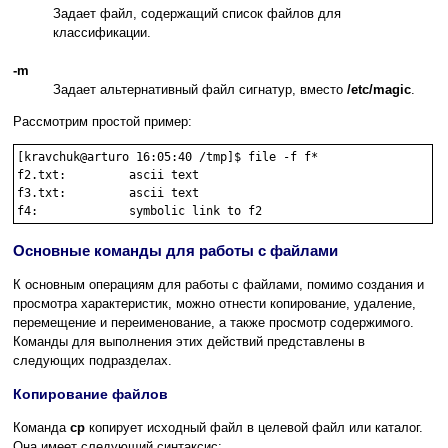
Задает файл, содержащий список файлов для
классификации.
-m
Задает альтернативный файл сигнатур, вместо
/etc/magic
.
Рассмотрим простой пример:
[kravchuk@arturo 16:05:40 /tmp]$ file -f f*

f2.txt:         ascii text

f3.txt:         ascii text

Основные команды для работы с файлами
К основным операциям для работы с файлами, помимо создания и
просмотра характеристик, можно отнести копирование, удаление,
перемещение и переименование, а также просмотр содержимого.
Команды для выполнения этих действий представлены в
следующих подразделах.
Копирование файлов
Команда
cp
копирует исходный файл в целевой файл или каталог.
Она имеет следующий синтаксис: