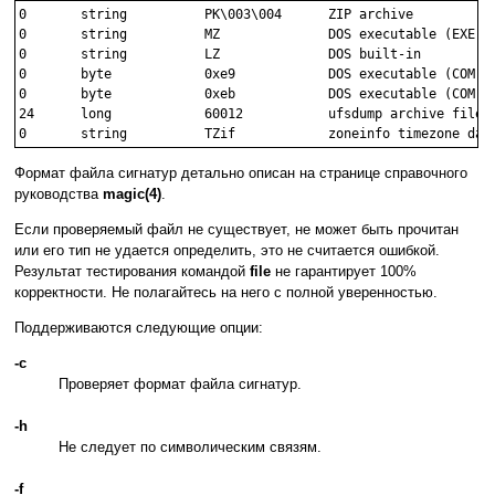
0       string          PK\003\004      ZIP archive

0       string          MZ              DOS executable (EXE)

0       string          LZ              DOS built-in

0       byte            0xe9            DOS executable (COM)

0       byte            0xeb            DOS executable (COM)

24      long            60012           ufsdump archive file

Формат файла сигнатур детально описан на странице справочного
руководства
magic(4)
.
Если проверяемый файл не существует, не может быть прочитан
или его тип не удается определить, это не считается ошибкой.
Результат тестирования командой
file
не гарантирует 100%
корректности. Не полагайтесь на него с полной уверенностью.
Поддерживаются следующие опции:
-c
Проверяет формат файла сигнатур.
-h
Не следует по символическим связям.
-f