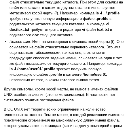
файл относительно текущего каталога. При этом для ссылки на
файл или каталог в каком-то другом каталоге используется
метасимвол косой черты (
/
). Например, команда
ls -l ../.profile
требует получить полную информацию о файле
.profile
в
родительском каталоге текущего каталога, а команда
vi
doc/text.txt
требует открыть в редакторе
vi
файл
text.txt
в
подкаталоге
doc
текущего каталога.
Полное имя
. Имя, начинающееся с символа косой черты (
/
). Оно
ссылается на файл относительно корневого каталога. Это имя
еще называют
абсолютным
, так как оно, в отличие от
предыдущих способов задания имени, ссылается на один и тот
же файл независимо от текущего каталога. Например, команда
ls -l /home/user01/.profile
требует получить полную
информацию о файле
.profile
в каталоге
/home/user01
независимо от того, в каком каталоге выполняется.
Другие символы, кроме косой черты, не имеют в именах файлов
UNIX особого значения (это не метасимволы). В частности, нет
системного понятия
расширения
файла.
В ОС UNIX нет теоретических ограничений на количество
вложенных каталогов. Тем не менее, в каждой реализации имеются
практические ограничения на максимальную длину имени файла,
которое указывается в командах (как и на длину командной строки