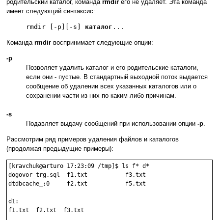
родительский каталог, команда
rmdir
его не удаляет. Эта команда
имеет следующий синтаксис:
rmdir [-p][-s]
каталог
...
Команда
rmdir
воспринимает следующие опции:
-p
Позволяет удалить каталог и его родительские каталоги,
если они - пустые. В стандартный выходной поток выдается
сообщение об удалении всех указанных каталогов или о
сохранении части из них по каким-либо причинам.
-s
Подавляет выдачу сообщений при использовании опции
-p
.
Рассмотрим ряд примеров удаления файлов и каталогов
(продолжая предыдущие примеры):
[kravchuk@arturo 17:23:09 /tmp]$ ls f* d*

dogovor_trg.sql  f1.txt           f3.txt

dtdbcache_:0     f2.txt           f5.txt

d1:

f1.txt  f2.txt  f3.txt
