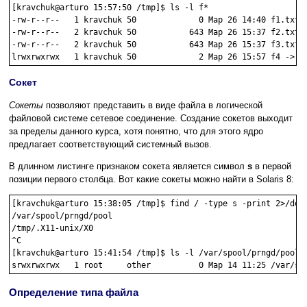
[kravchuk@arturo 15:57:50 /tmp]$ ls -l f*

-rw-r--r--   1 kravchuk 50             0 Мар 26 14:40 f1.txt

-rw-r--r--   2 kravchuk 50           643 Мар 26 15:37 f2.txt

-rw-r--r--   2 kravchuk 50           643 Мар 26 15:37 f3.txt

Сокет
Сокеты
позволяют представить в виде файла в логической
файловой системе сетевое соединение. Создание сокетов выходит
за пределы данного курса, хотя понятно, что для этого ядро
предлагает соответствующий системный вызов.
В длинном листинге признаком сокета является символ
s
в первой
позиции первого столбца. Вот какие сокеты можно найти в Solaris 8:
[kravchuk@arturo 15:38:05 /tmp]$ find / -type s -print 2>/dev/
/var/spool/prngd/pool

/tmp/.X11-unix/X0

^C

[kravchuk@arturo 15:41:54 /tmp]$ ls -l /var/spool/prngd/pool

Определение типа файла