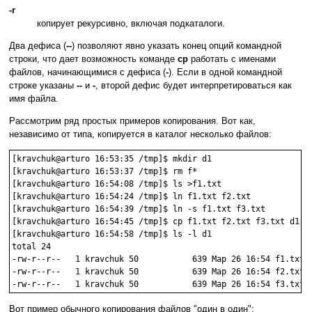
-r
копирует рекурсивно, включая подкаталоги.
Два дефиса (
--
) позволяют явно указать конец опций командной
строки, что дает возможность команде
cp
работать с именами
файлов, начинающимися с дефиса (
-
). Если в одной командной
строке указаны
--
и
-
, второй дефис будет интерпретироваться как
имя файла.
Рассмотрим ряд простых примеров копирования. Вот как,
независимо от типа, копируется в каталог несколько файлов:
[kravchuk@arturo 16:53:35 /tmp]$ mkdir d1

[kravchuk@arturo 16:53:37 /tmp]$ rm f*

[kravchuk@arturo 16:54:08 /tmp]$ ls >f1.txt

[kravchuk@arturo 16:54:24 /tmp]$ ln f1.txt f2.txt

[kravchuk@arturo 16:54:39 /tmp]$ ln -s f1.txt f3.txt

[kravchuk@arturo 16:54:45 /tmp]$ cp f1.txt f2.txt f3.txt d1

[kravchuk@arturo 16:54:58 /tmp]$ ls -l d1

total 24

-rw-r--r--   1 kravchuk 50           639 Мар 26 16:54 f1.txt

-rw-r--r--   1 kravchuk 50           639 Мар 26 16:54 f2.txt

Вот пример обычного копирования файлов "один в один":