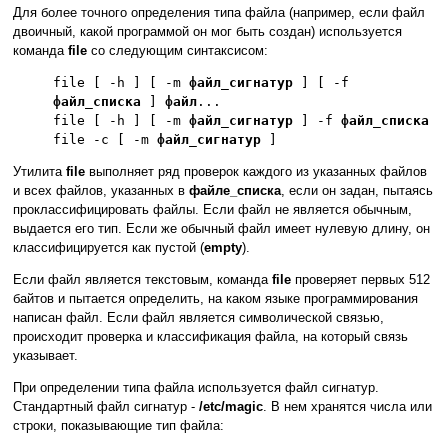
Для более точного определения типа файла (например, если файл
двоичный, какой программой он мог быть создан) используется
команда
file
со следующим синтаксисом:
file [ -h ] [ -m
файл_сигнатур
] [ -f
файл_списка
]
файл
...
file [ -h ] [ -m
файл_сигнатур
] -f
файл_списка
file -c [ -m
файл_сигнатур
]
Утилита
file
выполняет ряд проверок каждого из указанных файлов
и всех файлов, указанных в
файле_списка
, если он задан, пытаясь
проклассифицировать файлы. Если файл не является обычным,
выдается его тип. Если же обычный файл имеет нулевую длину, он
классифицируется как пустой (
empty
).
Если файл является текстовым, команда
file
проверяет первых 512
байтов и пытается определить, на каком языке программирования
написан файл. Если файл является символической связью,
происходит проверка и классификация файла, на который связь
указывает.
При определении типа файла используется файл сигнатур.
Стандартный файл сигнатур -
/etc/magic
. В нем хранятся числа или
строки, показывающие тип файла: