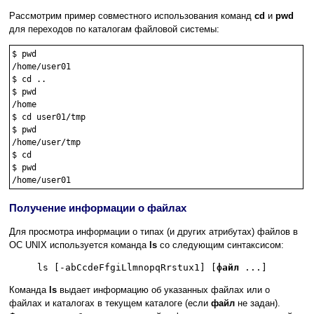
Рассмотрим пример совместного использования команд
cd
и
pwd
для переходов по каталогам файловой системы:
$ pwd

/home/user01

$ cd ..

$ pwd

/home

$ cd user01/tmp

$ pwd

/home/user/tmp

$ cd

$ pwd

Получение информации о файлах
Для просмотра информации о типах (и других атрибутах) файлов в
ОС UNIX используется команда
ls
со следующим синтаксисом:
ls [-abCcdeFfgiLlmnopqRrstux1] [
файл
...]
Команда
ls
выдает информацию об указанных файлах или о
файлах и каталогах в текущем каталоге (если
файл
не задан).