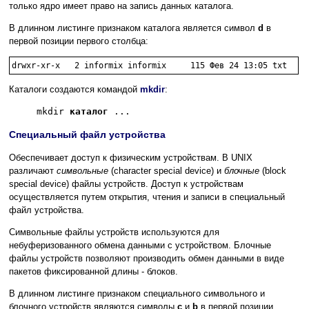
только ядро имеет право на запись данных каталога.
В длинном листинге признаком каталога является символ
d
в
первой позиции первого столбца:
Каталоги создаются командой
mkdir
:
mkdir
каталог
...
Специальный файл устройства
Обеспечивает доступ к физическим устройствам. В UNIX
различают
символьные
(character special device) и
блочные
(block
special device) файлы устройств. Доступ к устройствам
осуществляется путем открытия, чтения и записи в специальный
файл устройства.
Символьные файлы устройств используются для
небуферизованного обмена данными с устройством. Блочные
файлы устройств позволяют производить обмен данными в виде
пакетов фиксированной длины - блоков.
В длинном листинге признаком специального символьного и
блочного устройств являются символы
с
и
b
в первой позиции