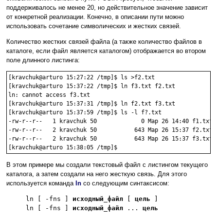
поддерживалось не менее 20, но действительное значение зависит
от конкретной реализации. Конечно, в описании пути можно
использовать сочетание символических и жестких связей.
Количество жестких связей файла (а также количество файлов в
каталоге, если файл является каталогом) отображается во втором
поле длинного листинга:
[kravchuk@arturo 15:27:22 /tmp]$ ls >f2.txt

[kravchuk@arturo 15:37:22 /tmp]$ ln f3.txt f2.txt

ln: cannot access f3.txt

[kravchuk@arturo 15:37:31 /tmp]$ ln f2.txt f3.txt

[kravchuk@arturo 15:37:59 /tmp]$ ls -l f?.txt

-rw-r--r--   1 kravchuk 50             0 Мар 26 14:40 f1.txt

-rw-r--r--   2 kravchuk 50           643 Мар 26 15:37 f2.txt

-rw-r--r--   2 kravchuk 50           643 Мар 26 15:37 f3.txt

В этом примере мы создали текстовый файл с листингом текущего
каталога, а затем создали на него жесткую связь. Для этого
используется команда
ln
со следующим синтаксисом:
ln [ -fns ]
исходный_файл
[
цель
]
ln [ -fns ]
исходный_файл
...
цель