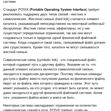
системе.
Стандарт POSIX (
Portable Operating System Interface
) требует
реализовать поддержку двух типов связей - жестких и
символических.
Жесткой связью
(hard link) считается элемент
каталога, указывающий непосредственно на некоторый
индексный
дескриптор
. Жесткие связи очень эффективны, но у них
существуют определенные ограничения, так как они могут
создаваться только в пределах одной физической файловой
системы. Когда создается такая связь, связываемый файл должен
уже существовать. Кроме того, каталоги не могут связываться
жесткой связью.
Символическая связь
(symbolic link) - это специальный файл,
который содержит путь к другому файлу. Указание на то, что
данный элемент каталога является символической связью,
находится в индексном дескрипторе. Поэтому обычные команды
доступа к файлу вместо получения данных из физического файла,
берут их из файла, имя которого приведено в связи. Этот путь
может указывать на что угодно: это может быть каталог, он может
даже находиться в другой физической файловой системе, более
того, указанного файла может и вовсе не быть.
Некоторые системы накладывают ограничение на количество
символических связей в пути. POSIX требует, чтобы их