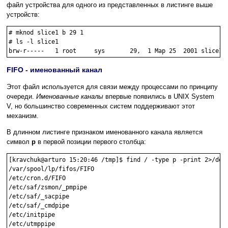
файл устройства для одного из представленных в листинге выше
устройств:
# mknod slice1 b 29 1

# ls -l slice1

FIFO - именованный канал
Этот файл используется для связи между процессами по принципу
очереди.
Именованные каналы
впервые появились в UNIX System
V, но большинство современных систем поддерживают этот
механизм.
В длинном листинге признаком именованного канала является
символ
p
в первой позиции первого столбца:
[kravchuk@arturo 15:20:46 /tmp]$ find / -type p -print 2>/dev/
/var/spool/lp/fifos/FIFO

/etc/cron.d/FIFO

/etc/saf/zsmon/_pmpipe

/etc/saf/_sacpipe

/etc/saf/_cmdpipe

/etc/initpipe

/etc/utmppipe
