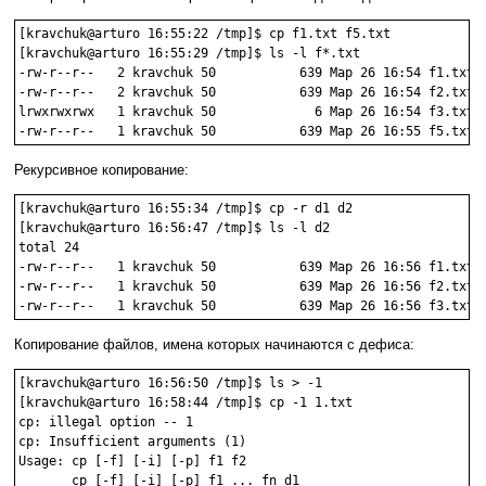
[kravchuk@arturo 16:55:22 /tmp]$ cp f1.txt f5.txt

[kravchuk@arturo 16:55:29 /tmp]$ ls -l f*.txt

-rw-r--r--   2 kravchuk 50           639 Мар 26 16:54 f1.txt

-rw-r--r--   2 kravchuk 50           639 Мар 26 16:54 f2.txt

lrwxrwxrwx   1 kravchuk 50             6 Мар 26 16:54 f3.txt -
Рекурсивное копирование:
[kravchuk@arturo 16:55:34 /tmp]$ cp -r d1 d2

[kravchuk@arturo 16:56:47 /tmp]$ ls -l d2

total 24

-rw-r--r--   1 kravchuk 50           639 Мар 26 16:56 f1.txt

-rw-r--r--   1 kravchuk 50           639 Мар 26 16:56 f2.txt

Копирование файлов, имена которых начинаются с дефиса:
[kravchuk@arturo 16:56:50 /tmp]$ ls > -1

[kravchuk@arturo 16:58:44 /tmp]$ cp -1 1.txt

cp: illegal option -- 1

cp: Insufficient arguments (1)

Usage: cp [-f] [-i] [-p] f1 f2

       cp [-f] [-i] [-p] f1 ... fn d1
