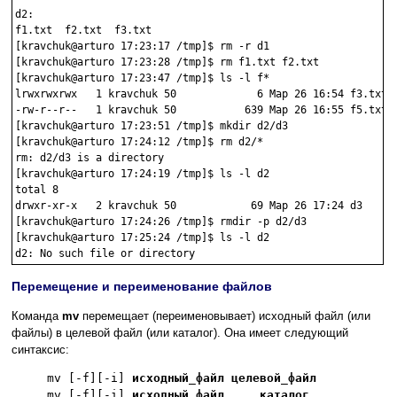
d2:

f1.txt  f2.txt  f3.txt

[kravchuk@arturo 17:23:17 /tmp]$ rm -r d1

[kravchuk@arturo 17:23:28 /tmp]$ rm f1.txt f2.txt

[kravchuk@arturo 17:23:47 /tmp]$ ls -l f*

lrwxrwxrwx   1 kravchuk 50             6 Мар 26 16:54 f3.txt -
-rw-r--r--   1 kravchuk 50           639 Мар 26 16:55 f5.txt

[kravchuk@arturo 17:23:51 /tmp]$ mkdir d2/d3

[kravchuk@arturo 17:24:12 /tmp]$ rm d2/*

rm: d2/d3 is a directory

[kravchuk@arturo 17:24:19 /tmp]$ ls -l d2

total 8

drwxr-xr-x   2 kravchuk 50            69 Мар 26 17:24 d3

[kravchuk@arturo 17:24:26 /tmp]$ rmdir -p d2/d3

[kravchuk@arturo 17:25:24 /tmp]$ ls -l d2

Перемещение и переименование файлов
Команда
mv
перемещает (переименовывает) исходный файл (или
файлы) в целевой файл (или каталог). Она имеет следующий
синтаксис:
mv [-f][-i]
исходный_файл
целевой_файл
mv [-f][-i]
исходный_файл
...
каталог