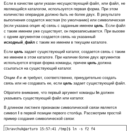
Если в качестве цели указан несуществующий файл, или файл, не
являющийся каталогом, используется первая форма. При этом
количество операндов должно быть не более двух. В результате
выполнения создается жесткая (по умолчанию) или символическая
(если указана опция
-s
) связь с заданным именем
цель
. Если файл
с таким именем уже существует, он перезаписывается. При вызове
с одним аргументом создается связь на указанный
исходный_файл
с таким же именем в текущем каталоге.
Если
цель
задает существующий каталог, создается связь с таким
же именем в этом каталоге. При наличии более двух аргументов
используется вторая форма команды, причем
цель
должна
ссылаться на существующий каталог.
Опции
-f
и
-n
требуют, соответственно, принудительно создать
связь или не создавать ее, если
цель
задает существующий файл.
Обратите внимание, что первый аргумент команды
ln
должен
указывать существующий файл или каталог.
В длинном листинге признаком символической связи является
символ
l
в первой позиции первого столбца. Рассмотрим простой
пример создания символической связи:
[kravchuk@arturo 15:57:41 /tmp]$ ln -s f2 f4
