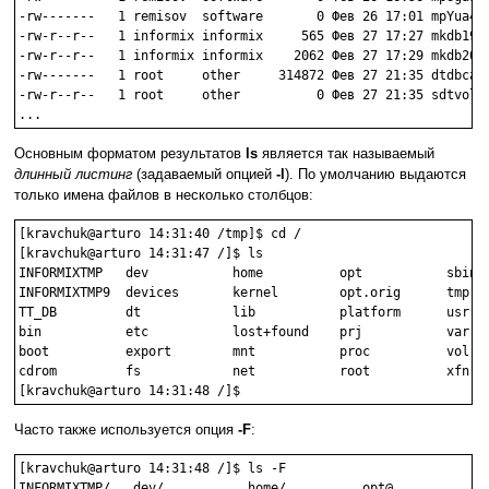
-rw-------   1 remisov  software       0 Фев 26 17:01 mpYua4AM
-rw-r--r--   1 informix informix     565 Фев 27 17:27 mkdb1994
-rw-r--r--   1 informix informix    2062 Фев 27 17:29 mkdb2003
-rw-------   1 root     other     314872 Фев 27 21:35 dtdbcach
-rw-r--r--   1 root     other          0 Фев 27 21:35 sdtvolch
Основным форматом результатов
ls
является так называемый
длинный листинг
(задаваемый опцией
-l
). По умолчанию выдаются
только имена файлов в несколько столбцов:
[kravchuk@arturo 14:31:40 /tmp]$ cd /

[kravchuk@arturo 14:31:47 /]$ ls

INFORMIXTMP   dev           home          opt           sbin

INFORMIXTMP9  devices       kernel        opt.orig      tmp

TT_DB         dt            lib           platform      usr

bin           etc           lost+found    prj           var

boot          export        mnt           proc          vol

cdrom         fs            net           root          xfn

Часто также используется опция
-F
:
[kravchuk@arturo 14:31:48 /]$ ls -F

INFORMIXTMP/   dev/           home/          opt@           sb