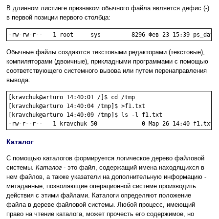
В длинном листинге признаком обычного файла является дефис (
-
)
в первой позиции первого столбца:
Обычные файлы создаются текстовыми редакторами (текстовые),
компиляторами (двоичные), прикладными программами с помощью
соответствующего системного вызова или путем перенаправления
вывода:
[kravchuk@arturo 14:40:01 /]$ cd /tmp

[kravchuk@arturo 14:40:04 /tmp]$ >f1.txt

[kravchuk@arturo 14:40:09 /tmp]$ ls -l f1.txt

Каталог
С помощью каталогов формируется логическое дерево файловой
системы.
Каталог
- это файл, содержащий имена находящихся в
нем файлов, а также указатели на дополнительную информацию -
метаданные, позволяющие операционной системе производить
действия с этими файлами. Каталоги определяют положение
файла в дереве файловой системы. Любой процесс, имеющий
право на чтение каталога, может прочесть его содержимое, но