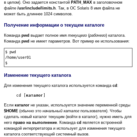
в целом). Оно задается константой
PATH_MAX
в заголовочном
файле
/usr/include/limits.h
. Так, в ОС Solaris 8 имя файла не
может быть длиннее 1024 символов.
Получение информации о текущем каталоге
Команда
pwd
выдает полное имя
текущего
(
рабочего
) каталога.
Команда
pwd
не имеет параметров. Вот пример ее использования:
$ pwd

/home/user01

Изменение текущего каталога
Для изменения текущего каталога используется команда
cd
:
cd [
каталог
]
Если
каталог
не указан, используется значение переменной среды
$HOME
(обычно это
начальный каталог
пользователя). Чтобы
сделать новый каталог текущим (войти в каталог), нужно иметь для
него
право на выполнение
. Команда
cd
является встроенной
командой интерпретатора и использует для изменения текущего
каталога соответствующий системный вызов.