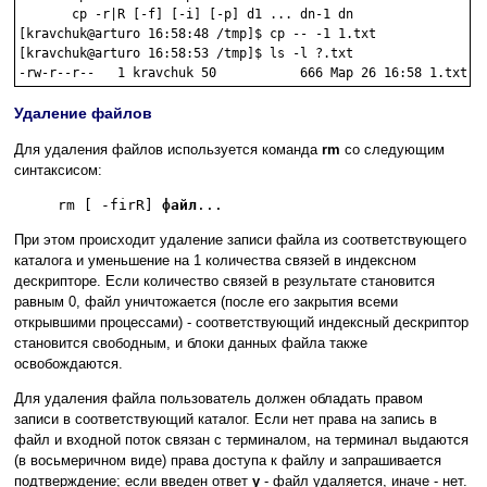
       cp -r|R [-f] [-i] [-p] d1 ... dn-1 dn

[kravchuk@arturo 16:58:48 /tmp]$ cp -- -1 1.txt

[kravchuk@arturo 16:58:53 /tmp]$ ls -l ?.txt

Удаление файлов
Для удаления файлов используется команда
rm
со следующим
синтаксисом:
rm [ -firR]
файл
...
При этом происходит удаление записи файла из соответствующего
каталога и уменьшение на 1 количества связей в индексном
дескрипторе. Если количество связей в результате становится
равным 0, файл уничтожается (после его закрытия всеми
открывшими процессами) - соответствующий индексный дескриптор
становится свободным, и блоки данных файла также
освобождаются.
Для удаления файла пользователь должен обладать правом
записи в соответствующий каталог. Если нет права на запись в
файл и входной поток связан с терминалом, на терминал выдаются
(в восьмеричном виде) права доступа к файлу и запрашивается
подтверждение; если введен ответ
y
- файл удаляется, иначе - нет.