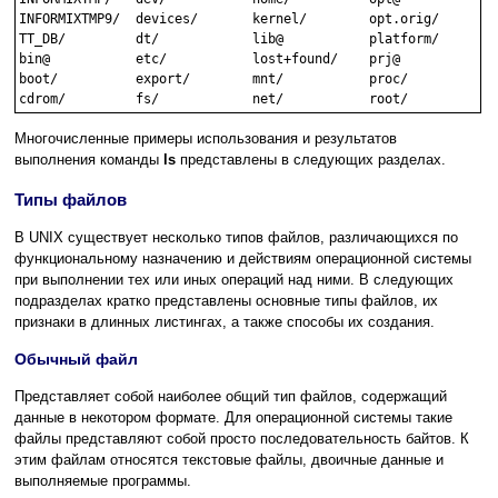
INFORMIXTMP9/  devices/       kernel/        opt.orig/      tm
TT_DB/         dt/            lib@           platform/      us
bin@           etc/           lost+found/    prj@           va
boot/          export/        mnt/           proc/          vo
Многочисленные примеры использования и результатов
выполнения команды
ls
представлены в следующих разделах.
Типы файлов
В UNIX существует несколько типов файлов, различающихся по
функциональному назначению и действиям операционной системы
при выполнении тех или иных операций над ними. В следующих
подразделах кратко представлены основные типы файлов, их
признаки в длинных листингах, а также способы их создания.
Обычный файл
Представляет собой наиболее общий тип файлов, содержащий
данные в некотором формате. Для операционной системы такие
файлы представляют собой просто последовательность байтов. К
этим файлам относятся текстовые файлы, двоичные данные и
выполняемые программы.