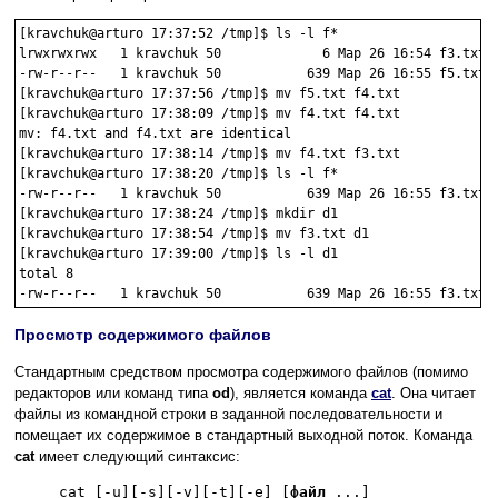
[kravchuk@arturo 17:37:52 /tmp]$ ls -l f*

lrwxrwxrwx   1 kravchuk 50             6 Мар 26 16:54 f3.txt -
-rw-r--r--   1 kravchuk 50           639 Мар 26 16:55 f5.txt

[kravchuk@arturo 17:37:56 /tmp]$ mv f5.txt f4.txt

[kravchuk@arturo 17:38:09 /tmp]$ mv f4.txt f4.txt

mv: f4.txt and f4.txt are identical

[kravchuk@arturo 17:38:14 /tmp]$ mv f4.txt f3.txt

[kravchuk@arturo 17:38:20 /tmp]$ ls -l f*

-rw-r--r--   1 kravchuk 50           639 Мар 26 16:55 f3.txt

[kravchuk@arturo 17:38:24 /tmp]$ mkdir d1

[kravchuk@arturo 17:38:54 /tmp]$ mv f3.txt d1

[kravchuk@arturo 17:39:00 /tmp]$ ls -l d1

total 8

Просмотр содержимого файлов
Стандартным средством просмотра содержимого файлов (помимо
редакторов или команд типа
od
), является команда
cat
. Она читает
файлы из командной строки в заданной последовательности и
помещает их содержимое в стандартный выходной поток. Команда
cat
имеет следующий синтаксис:
cat [-u][-s][-v][-t][-e] [
файл
...]