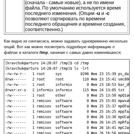
(сначала - самые новые), а не по имени
файла. По умолчанию используется время
последнего изменения. (Опции
-u
и
-c
позволяют сортировать по времени
последнего обращения и времени создания,
соответственно.)
Как видно из синтаксиса, можно задавать одновременно несколько
опций. Вот как можно посмотреть подробную информацию о
файлах в каталоге
/tmp
, начиная с самых давно изменявшихся:
[kravchuk@arturo 14:28:07 /tmp]$ cd /tmp

[kravchuk@arturo 14:28:07 /tmp]$ ls -lrt

-rw-rw-r--   1 root     sys         8296 Фев 23 15:39 ps_data

drwx------   2 root     root         110 Фев 23 15:41 smc898

-rw-rw----   1 root     informix       0 Фев 23 18:53 bar_dbug
drwxr-xr-x   2 informix informix     115 Фев 24 13:05 txt

-rw-------   1 root     other          0 Фев 25 13:50 mpQ1aGEp
-rw-------   1 remisov  software       0 Фев 25 15:03 mpwsaWPr
-rw-------   1 remisov  software       0 Фев 25 15:37 mpOFaqZs
-rw-------   1 remisov  software       0 Фев 25 16:25 mppfaa.t
-rw-------   1 remisov  software       0 Фев 26 13:30 mpUCaGDG
-rw-------   1 remisov  software       0 Фев 26 14:25 mpRfaaSI
-rw-------   1 remisov  software       0 Фев 26 16:41 mpCJaqUL
-rw-------   1 remisov  software       0 Фев 26 16:56 mpUgaatM