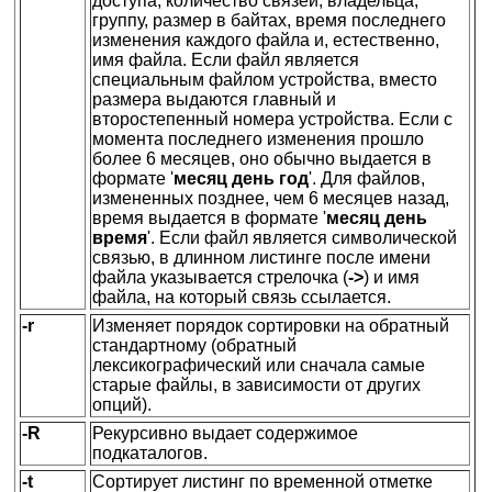
доступа, количество связей, владельца,
группу, размер в байтах, время последнего
изменения каждого файла и, естественно,
имя файла. Если файл является
специальным файлом устройства, вместо
размера выдаются главный и
второстепенный номера устройства. Если с
момента последнего изменения прошло
более 6 месяцев, оно обычно выдается в
формате '
месяц день год
'. Для файлов,
измененных позднее, чем 6 месяцев назад,
время выдается в формате '
месяц день
время
'. Если файл является символической
связью, в длинном листинге после имени
файла указывается стрелочка (
->
) и имя
файла, на который связь ссылается.
-r
Изменяет порядок сортировки на обратный
стандартному (обратный
лексикографический или сначала самые
старые файлы, в зависимости от других
опций).
-R
Рекурсивно выдает содержимое
подкаталогов.
-t
Сортирует листинг по временн
о
й отметке