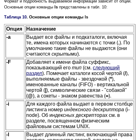
Формат и подробность выдаваемой информации зависит от опций.
Основные опции команды
ls
представлены в табл. 10:
Таблица 10
. Основные опции команды ls
Опция
Назначение
-a
Выдает все файлы и подкаталоги, включая
те, имена которых начинаются с точки (
.
). По
умолчанию такие файлы не выдаются (они
считаются
скрытыми
).
-F
Добавляет к имени файла суффикс,
показывающий его
тип
(см.
следующий
раздел
). Помечает каталоги косой чертой (
/
),
выполняемые файлы - звездочкой (
*
),
именованные каналы (FIFO) - вертикальной
чертой (
|
), символические связи - "собакой"
(
@
), а сокеты - знаком равенства (
=
).
-i
Для каждого файла выдает в первом столбце
листинга номер
индексного дескриптора
(i-
node). Об индексных дескрипторах см. в
разделе, посвященном физическим
файловым системам UNIX.
-l
Выдает длинный листинг, включающий права