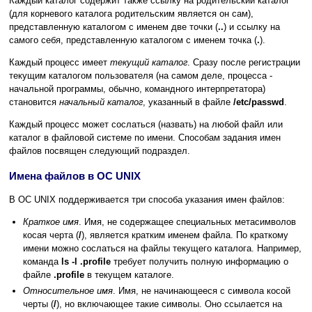
Каждый каталог содержит также ссылку на родительский каталог
(для корневого каталога родительским является он сам),
представленную каталогом с именем две точки (
..
) и ссылку на
самого себя, представленную каталогом с именем точка (
.
).
Каждый процесс имеет
текущий каталог
. Сразу после регистрации
текущим каталогом пользователя (на самом деле, процесса -
начальной программы, обычно, командного интерпретатора)
становится
начальный каталог
, указанный в файле
/etc/passwd
.
Каждый процесс может сослаться (назвать) на любой файл или
каталог в файловой системе по имени. Способам задания имен
файлов посвящен следующий подраздел.
Имена файлов в ОС UNIX
В ОС UNIX поддерживается три способа указания имен файлов:
Краткое имя
. Имя, не содержащее специальных метасимволов
косая черта (
/
), является кратким именем файла. По краткому
имени можно сослаться на файлы текущего каталога. Например,
команда
ls -l .profile
требует получить полную информацию о
файле
.profile
в текущем каталоге.
Относительное имя
. Имя, не начинающееся с символа косой
черты (
/
), но включающее такие символы. Оно ссылается на