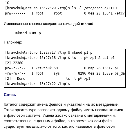
^C

[kravchuk@arturo 15:22:29 /tmp]$ ls -l /etc/cron.d/FIFO

Именованные каналы создаются командой
mknod
:
mknod
имя
p
Например:
[kravchuk@arturo 15:27:17 /tmp]$ mknod p1 p

[kravchuk@arturo 15:27:18 /tmp]$ ls -l p* >p1 & cat p1

[2] 22380

prw-r--r--   1 kravchuk 50             0 Мар 26 15:17 p1

-rw-rw-r--   1 root     sys         8296 Фев 23 15:39 ps_data

[2]-  Done                    ls -l p* >p1

Связь
Каталог содержит имена файлов и указатели на их метаданные.
Такая архитектура позволяет одному файлу иметь несколько имен
в файловой системе. Имена жестко связаны с метаданными и,
соответственно, с данными файла, в то время как сам файл
существует независимо от того, как его называют в файловой