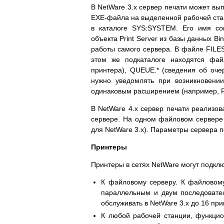
В NetWare 3.х сервер печати может вы
EXE-файла на выделенной рабочей станц
в каталоге SYS:SYSTEM. Его имя со
объекта Print Server из базы данных 
работы самого сервера. В файле FIL
этом же подкаталоге находятся фа
принтера), QUEUE.* (сведения об очер
нужно уведомлять при возникновени
одинаковым расширением (например, PR
В NetWare 4.х сервер печати реализов
сервере. На одном файловом сервере 
для NetWare 3.х). Параметры сервера пе
Принтеры
Принтеры в сетях NetWare могут подкл
К файловому серверу. К файловому
параллельным и двум последовател
обслуживать в NetWare 3.х до 16 при
К любой рабочей станции, функци