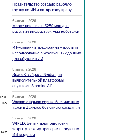
Правительство создало рабочую
группу по ИИ и авторскому праву
6 августа 2026
Moove привлекла $250 млн для
развития инфраструктуры роботакси
6 августа 2026
ИТ-компании предложили упростить
использование обезличенных данных
для обучения ИИ
5 августа 2026
SpaceX выбрала Nvidia для
вычислительной платформы
спутников Starmind AI1
ния.
5 августа 2026
Waymo открыла сервис беспилотных
х на
такси в Далласе без списка ожидания
5 августа 2026
WIRED: Белый дом подготовил
закрытую схему проверки передовых
ьном
ИИ-моделей