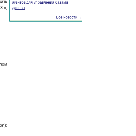
жать
агентов для управления базами
.х,
данных
Все новости →
лом
on):