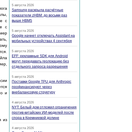
5 августа 2026
лога
Samsung раскрыла расчётные
лы,
показатели zHBM: до восьми раз
ле с
выше HBM5
е с
5 августа 2026
мер
Google начнет отключать Assistant на
ать,
мобильных устройствах 4 сентября
ному
тся.
5 августа 2026
EFF: рекламные SDK для Android
йла
могут передавать геолокацию без
ер,
отдельного запроса разрешения
5 августа 2026
рсии
Поставки Google TPU для Anthropic
ется
профинансируют через
внебалансовую структуру
го и
4 августа 2026
NYT: Белый дом отложил ограничения
против китайских ИИ-моделей после
спора в Кремниевой долине
я из
4 августа 2026