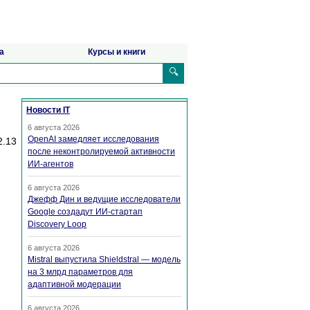
а
Курсы и книги
🔍
Новости IT
6 августа 2026
OpenAI замедляет исследования
.13
после неконтролируемой активности
ИИ-агентов
6 августа 2026
Джефф Дин и ведущие исследователи
Google создадут ИИ-стартап
Discovery Loop
6 августа 2026
Mistral выпустила Shieldstral — модель
на 3 млрд параметров для
адаптивной модерации
6 августа 2026