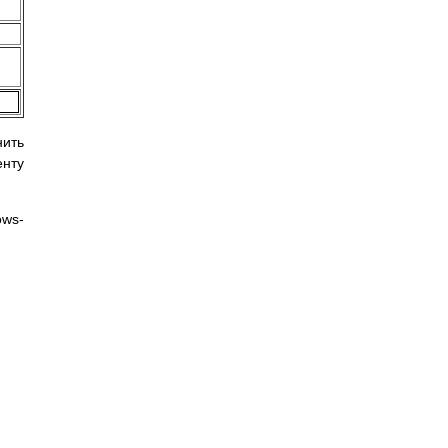
ить
енту
ows-