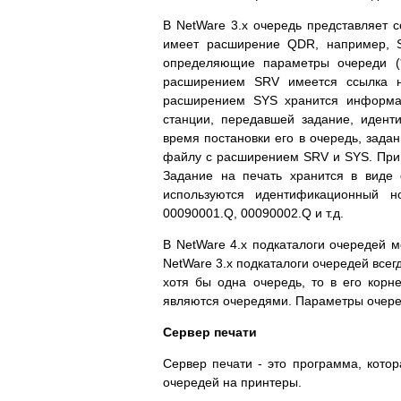
В NetWare 3.х очередь представляет 
имеет расширение QDR, например, S
определяющие параметры очереди (*
расширением SRV имеется ссылка н
расширением SYS хранится информац
станции, передавшей задание, идент
время постановки его в очередь, зада
файлу с расширением SRV и SYS. При
Задание на печать хранится в вид
используются идентификационный 
00090001.Q, 00090002.Q и т.д.
В NetWare 4.х подкаталоги очередей 
NetWare 3.х подкаталоги очередей всег
хотя бы одна очередь, то в его корн
являются очередями. Параметры очеред
Сервер печати
Сервер печати - это программа, котор
очередей на принтеры.