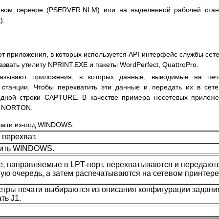
ловом сервере (PSERVER.NLM) или на выделенной рабочей ста
).
ют приложения, в которых используется API-интерфейс службы сет
звать утилиту NPRINT.EXE и пакеты WordPerfect, QuattroPro.
азывают приложения, в которых данные, выводимые на печа
 станции. Чтобы перехватить эти данные и передать их в сет
андной строки CAPTURE. В качестве примера несетевых прилож
, NORTON.
чати из-под WINDOWS.
 перехват.
тить WINDOWS.
, направляемые в LPT-порт, перехватываются и передают
вую очередь, а затем распечатываются на сетевом принтере
тры печати выбираются из описания конфигурации задани
ть J1.