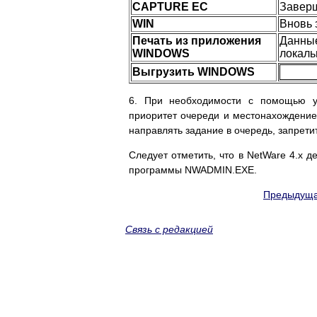
CAPTURE EC
Заверш
WIN
Вновь 
Печать из приложения
Данные
WINDOWS
локаль
Выгрузить WINDOWS
6. При необходимости с помощью у
приоритет очереди и местонахождение 
направлять задание в очередь, запретит
Следует отметить, что в NetWare 4.х д
программы NWADMIN.EXE.
Предыдуща
Связь с редакцией