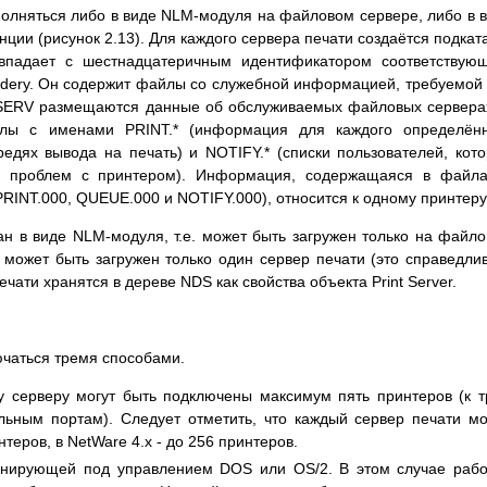
полняться либо в виде NLM-модуля на файловом сервере, либо в 
ии (рисунок 2.13). Для каждого сервера печати создаётся подкат
впадает с шестнадцатеричным идентификатором соответствую
Bindery. Он содержит файлы со служебной информацией, требуемой
ESERV размещаются данные об обслуживаемых файловых сервера
йлы с именами PRINT.* (информация для каждого определённ
едях вывода на печать) и NOTIFY.* (списки пользователей, кот
и проблем с принтером). Информация, содержащаяся в файла
INT.000, QUEUE.000 и NOTIFY.000), относится к одному принтеру
ан в виде NLM-модуля, т.е. может быть загружен только на файл
может быть загружен только один сервер печати (это справедли
чати хранятся в дереве NDS как свойства объекта Print Server.
ючаться тремя способами.
 серверу могут быть подключены максимум пять принтеров (к 
ьным портам). Следует отметить, что каждый сервер печати м
нтеров, в NetWare 4.х - до 256 принтеров.
онирующей под управлением DOS или OS/2. В этом случае раб