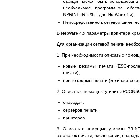
станция может быть использована
необходимое программное обесп
NPRINTER.EXE - для NetWare 4.х).
Непосредственно к сетевой шине, е
В NetWare 4.х параметры принтера храня
Для организации сетевой печати необ
1. При необходимости описать с помо
новые режимы печати (ESC-после
печати),
новые формы печати (количество стр
2. Описать с помощью утилиты PCONS
очередей,
серверов печати,
принтеров.
3. Описать с помощью утилиты PRINTC
заголовок печати, число копий, очередь