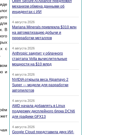
Open Secure AI Alliance предложил
виде
механизм обмена данными об
алог
инцидентах с ИИ
щего
4 августа 2026
 для
Mariana Minerals привлекла $310 млн
х. В
на автоматизацию добычи и
ого
переработки металлов
орых
х с
4 августа 2026
Anthropic закупит у облачного
.
стартапа Volta вычислительные
мощности на $10 млрд
овом
во и
4 августа 2026
NVIDIA открыла веса Alpamayo 2
Super — модели для разработки
автопилотов
4 августа 2026
AMD начала добавлять в Linux
трём
поддержку дисплейного блока DCN6
ожет
для графики GFX13
4 августа 2026
очая
Google Cloud представила двух ИИ-