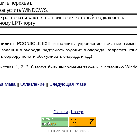
ить перехват.
запустить WINDOWS.
 распечатываются на принтере, который подключён к
ному LPT-порту.
тилиты PCONSOLE.EXE выполнить управление печатью (измен
задания в очереди, задержать задание в очереди, запретить кли
ь серверу печати обслуживать очередь и т.д.).
ействия 1, 2, 3, 6 могут быть выполнены также и с помощью Wind
я глава
||
Оглавление
||
Следующая глава
Главная
·
Наверх
CITForum © 1997–2026