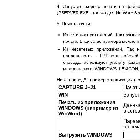
4. Запустить сервер печати на фай
(PSERVER.EXE - только для NetWare 3.х
5. Печать в сети:
Из сетевых приложений. Так называ
печати. В качестве примера можно на
Из несетевых приложений. Так н
направляются в LPT-порт рабочей
очередь, используют утилиту ком
можно назвать WINDOWS, LEXICON
Ниже приведён пример организации пе
CAPTURE J=J1
Начать
WIN
Запус
Печать из приложения
Данные
WINDOWS (например из
в сете
WinWord)
Параме
на печа
Выгрузить WINDOWS