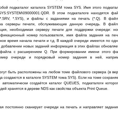
собой подкаталог каталога SYSTEM тома SYS. Имя этого подката
YS:SYSTEM\09000001.QDR. В этом подкаталоге находятся фай
.SRV, *.SYS), и файлы с заданиями на печать (*.Q). В фай
а серверы печати, обслуживающие данную очередь. В файл
ия, необходимая серверу печати для поддержки очереди: но
ификационный номер пользователя, имя файла задания на печ
нное время начала печати и т.д. В каждой очереди имеется по од
 добавлении новых заданий информация в этих файлах обновляе
е файла с расширением Q. При формировании имени этого фа
номер очереди и порядковый номер задания в ней, наприм
могут быть расположены на любом томе файлового сервера (в ве
да создаются в каталоге SYSTEM тома SYS). Если на томе сохраня
е автоматически создаётся каталог QUEUES, подкаталоги которо
ей хранятся в дереве NDS как свойства объекта Print Queue.
ая постоянно сканирует очереди на печать и направляет задани