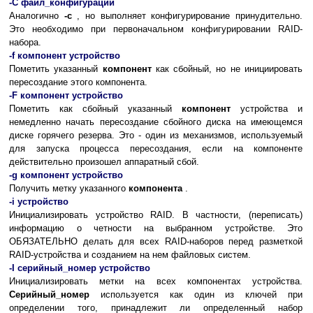
-C файл_конфигурации
Аналогично
-c
, но выполняет конфигурирование принудительно.
Это необходимо при первоначальном конфигурировании RAID-
набора.
-f компонент устройство
Пометить указанный
компонент
как сбойный, но не инициировать
пересоздание этого компонента.
-F компонент устройство
Пометить как сбойный указанный
компонент
устройства и
немедленно начать пересоздание сбойного диска на имеющемся
диске горячего резерва. Это - один из механизмов, используемый
для запуска процесса пересоздания, если на компоненте
действительно произошел аппаратный сбой.
-g компонент устройство
Получить метку указанного
компонента
.
-i устройство
Инициализировать устройство RAID. В частности, (переписать)
информацию о четности на выбранном устройстве. Это
ОБЯЗАТЕЛЬНО делать для всех RAID-наборов перед разметкой
RAID-устройства и созданием на нем файловых систем.
-I серийный_номер устройство
Инициализировать метки на всех компонентах устройства.
Серийный_номер
используется как один из ключей при
определении того, принадлежит ли определенный набор