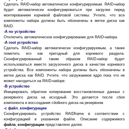
Сделать RAID-набор автоматически конфигурируемым. RAID-набор
будет автоматически конфигурироваться при загрузке перед
монтированием корневой файловой системы. Учтите, что все
компоненты набора должны быть обозначены в метке диска как
RAID.
-A no устройство
Отключить автоматическое конфигурирование для RAID-набора.
-A root устройство
Сделать RAID-набор автоматически конфигурируемым, а также
пометить его как пригодный для корневого раздела.
Сконфигурированный таким образом RAID-набор будет
использоваться вместо загрузочного диска в качестве корневого
устройства. Все компоненты набора должны быть обозначены в
метке диска как RAID. Учтите, что загружаемое ядро пока что не
может находиться на RAID-наборе.
-B устройство
Инициировать обратное копирование восстановленных данных с
резервного диска на исходный. Это делается после сбоя
компонента и воссоздания сбойного диска на резервном.
-c файл_конфигурации
Сконфигурировать устройство RAIDframe в соответствии с
конфигурацией в указанном файле. Описание содержимого
файла_конфигурации
представлено далее.