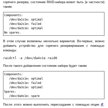
горячего резерва, состояние RAID-набора может быть (в частности)
таким:
Components:

   /dev/da1s1e: optimal

   /dev/da2s1e: failed

   /dev/da3s1e: optimal

В этом случае возможны несколько вариантов. Во-первых, можно
добавить устройство для горячего резервирования с помощью
команды:
raidctl -a /dev/da4s1e raid0
После такого добавления состояние набора будет таким:
Components:

   /dev/da1s1e: optimal

   /dev/da2s1e: failed

   /dev/da3s1e: optimal

Spares:

После этого можно выполнить пересоздание с помощью опции
-F
,