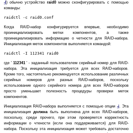
-I
) обычно устройство
raid0
можно сконфигурировать с помощью
команды:
raidctl -c raid0.conf
Когда RAID-набор конфигурируется впервые, необходимо
проинициализировать метки компонентов, а также
проинициализировать информацию о четности для RAID-набора.
Инициализация меток компонентов выполняется командой:
raidctl -I 112341 raid0
где '
112341
' - заданный пользователем серийный номер для RAID-
набора. Эта инициализация требуется для всех RAID-наборов.
Кроме того, настоятельно рекомендуется использование различных
серийных номеров для разных RAID-наборов, поскольку
использование одного серийного номера для всех RAID-наборов
просто уменьшает полезность процедуры проверки меток
компонентов.
Инициализация RAID-набора выполняется с помощью опции
-i
. Эта
инициализация
должна
быть выполнена для всех RAID-наборов,
поскольку, среди прочего, при этом проверяется корректность
информации о чтености (если она поддерживается) для RAID-
набора. Поскольку эта инициализация может требовать достаточно