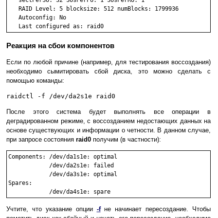
   sectPerSU: 32 SUsPerPU: 1 SUsPerRU: 1

   RAID Level: 5 blocksize: 512 numBlocks: 1799936

   Autoconfig: No

Реакция на сбои компонентов
Если по любой причине (например, для тестирования воссоздания)
необходимо сымитировать сбой диска, это можно сделать с
помощью команды:
raidctl -f /dev/da2s1e raid0
После этого система будет выполнять все операции в
деградированном режиме, с воссозданием недостающих данных на
основе существующих и информации о четности. В данном случае,
при запросе состояния
raid0
получим (в частности):
Components: /dev/da1s1e: optimal

            /dev/da2s1e: failed

            /dev/da3s1e: optimal

Spares:

Учтите, что указание опции
-f
не начинает пересоздание. Чтобы