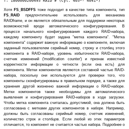
f: 1800000200495 RAID # (Cyl. 405*- 4041*)
Хотя
FS_BSDFFS
тоже подходит в качестве типа компонента, тип
FS_RAID
предпочтительнее использовать для механизма
RAIDframe, и он является обязательным для поддержки некоторых
возможностей вроде автоматического конфигурирования. В
процессе начального конфигурирования каждого RAID-набора,
каждому компоненту будет задана "метка компонента". "Метка
компонента" содержит важную информацию о компоненте, включая
заданный пользователем серийный номер, строку и столбец этого
компонента в RAID-наборе, уровень избыточности RAID-набора,
счетчик изменений ('modification counter') и признак известной
корректности информации о четности (если она есть) для
компонента. Метки компонентов являются составной частью RAID-
набора, поскольку они используются для проверки того, что
компоненты сконфигурированы в правильном порядке, а также для
хранения другой жизненно важной информации о RAID-наборе.
Метки компонентов также необходимы для автоматического
выявления и конфигурирования RAID-наборов в ходе загрузки.
Чтобы метка компонента считалась допустимой, она должна быть
согласована с метками других компонентов в наборе. Например,
должны быть согласованы серийный номер, счетчик изменений,
количество строк и столбцов. Если любой из этих параметров
отличается, то компонент не считается частью набора. Подробнее о