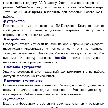
компонентов к одному RAID-набору. Хотя это и не проверяется, в
разных RAID-наборах надо использовать разные серийные номера.
Этот шаг
НЕОБХОДИМО
выполнять при создании нового RAID-
набора.
-p устройство
Проверить статус четности на RAID-наборе. Команда выдает
сообщение о состоянии и успешно заврешает работу, если
информация о четности актуальна.
-P устройство
Проверить статус четности на RAID-наборе и проинициализировать
(переписать) информацию о четности, если она не является
заведомо актуальной. Эта опция обычно используется после сбоя
системы (и перед вызовом
fsck(8)
), чтобы гарантировать
целостность информации о четности.
-r компонент устройство
Удалить резервный диск, заданный как
компонент
, из набора
доступных резервных компонентов.
-R компонент устройство
Пометить указанный
компонент
как сбойный, при необходимости, и
сразу же начать воссоздание компонента. Это пригодится для
воссоздания сбойного компонента после его замены.
-s устройство
Выдать информацию о состоянии всех компонентов и резервных