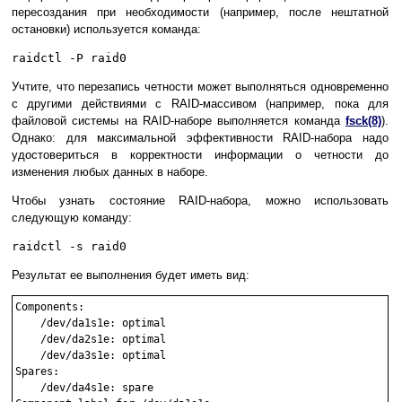
пересоздания при необходимости (например, после нештатной
остановки) используется команда:
raidctl -P raid0
Учтите, что перезапись четности может выполняться одновременно
с другими действиями с RAID-массивом (например, пока для
файловой системы на RAID-наборе выполняется команда
fsck(8)
).
Однако: для максимальной эффективности RAID-набора надо
удостовериться в корректности информации о четности до
изменения любых данных в наборе.
Чтобы узнать состояние RAID-набора, можно использовать
следующую команду:
raidctl -s raid0
Результат ее выполнения будет иметь вид:
Components:

    /dev/da1s1e: optimal

    /dev/da2s1e: optimal

    /dev/da3s1e: optimal

Spares:

    /dev/da4s1e: spare
