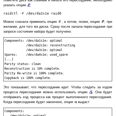
пометить диск как сбойный и начать его пересоздание, необходимо
указать опцию
-F
:
raidctl -F /dev/da2s1e raid0
Можно сначала применить опцию
-f
, а потом, позже, опцию
-F
, при
желании, для того же диска. Сразу после начала пересоздания при
запросе состояния набора будет получено:
Components: /dev/da1s1e: optimal

            /dev/da2s1e: reconstructing

            /dev/da3s1e: optimal

Spares:     /dev/da4s1e: used_spare

[...]

Parity status: clean

Reconstruction is 10% complete.

Parity Re-write is 100% complete.

Это показывает, что пересоздание идет. Чтобы следить за ходом
процесса пересоздания можно использовать опцию
-S
. Она будет
отображать ход процесса как процент выполненного пересоздания.
Когда пересоздание будет закончено, опция
-s
выдаст:
Components:

   /dev/da1s1e: optimal
