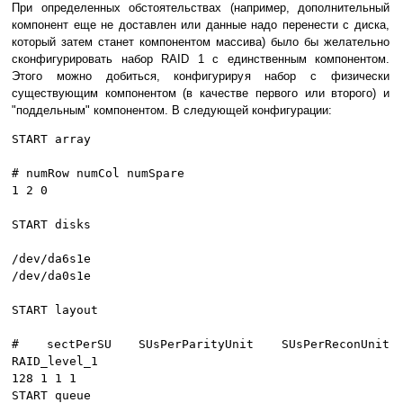
При определенных обстоятельствах (например, дополнительный
компонент еще не доставлен или данные надо перенести с диска,
который затем станет компонентом массива) было бы желательно
сконфигурировать набор RAID 1 с единственным компонентом.
Этого можно добиться, конфигурируя набор с физически
существующим компонентом (в качестве первого или второго) и
"поддельным" компонентом. В следующей конфигурации:
START array
# numRow numCol numSpare
1 2 0
START disks
/dev/da6s1e
/dev/da0s1e
START layout
# sectPerSU SUsPerParityUnit SUsPerReconUnit
RAID_level_1
128 1 1 1
START queue