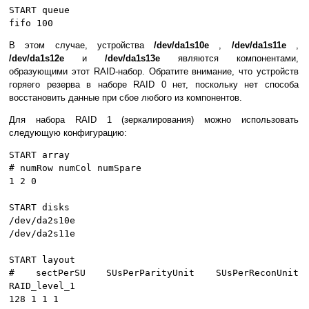
START queue
fifo 100
В этом случае, устройства
/dev/da1s10e
,
/dev/da1s11e
,
/dev/da1s12e
и
/dev/da1s13e
являются компонентами,
образующими этот RAID-набор. Обратите внимание, что устройств
горяего резерва в наборе RAID 0 нет, поскольку нет способа
восстановить данные при сбое любого из компонентов.
Для набора RAID 1 (зеркалирования) можно использовать
следующую конфигурацию:
START array
# numRow numCol numSpare
1 2 0
START disks
/dev/da2s10e
/dev/da2s11e
START layout
# sectPerSU SUsPerParityUnit SUsPerReconUnit
RAID_level_1
128 1 1 1