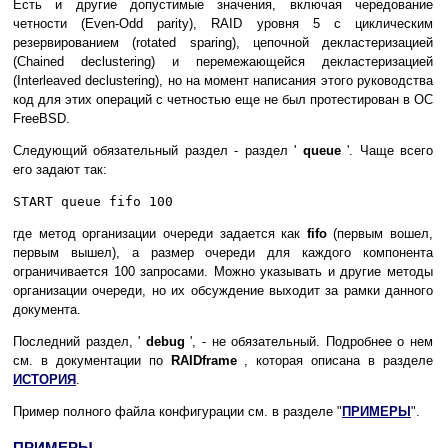
Есть и другие допустимые значения, включая чередование
четности (Even-Odd parity), RAID уровня 5 с циклическим
резервированием (rotated sparing), цепочной декластеризацией
(Chained declustering) и перемежающейся декластеризацией
(Interleaved declustering), но на момент написания этого руководства
код для этих операций с четностью еще не был протестирован в ОС
FreeBSD.
Следующий обязательный раздел - раздел '
queue
'. Чаще всего
его задают так:
START queue fifo 100
где метод организации очереди задается как
fifo
(первым вошел,
первым вышел), а размер очереди для каждого компонента
ограничивается 100 запросами. Можно указывать и другие методы
организации очереди, но их обсуждение выходит за рамки данного
документа.
Последний раздел, '
debug
', - не обязательный. Подробнее о нем
см. в документации по
RAIDframe
, которая описана в разделе
ИСТОРИЯ
.
Пример полного файла конфигурации см. в разделе "
ПРИМЕРЫ
".
ПРИМЕРЫ