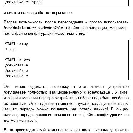
и система снова работает нормально.
Вторая возможность после пересоздания - просто использовать
/dev/da4s1e
вместо
/dev/da2s1e
в файле конфигурации. Например,
часть файла конфигурации может иметь вид:
START array

1 3 0

START drives

/dev/da1s1e

/dev/da4s1e

Это можно сделать, поскольку в этот момент устройство
/dev/da4s1e
полностью взаимозаменяемо с
/dev/da2s1e
. Учтите,
что при изменении порядка устройств в наборе надо быть особенно
осторожным. Это - один из немногих случаев, когда устройства и/
или их порядок можно поменять без потери данных! В общем
случае, порядок указания компонентов в файле конфигурации не
должен меняться.
Если происходит сбой компонента и нет подключенных устройств