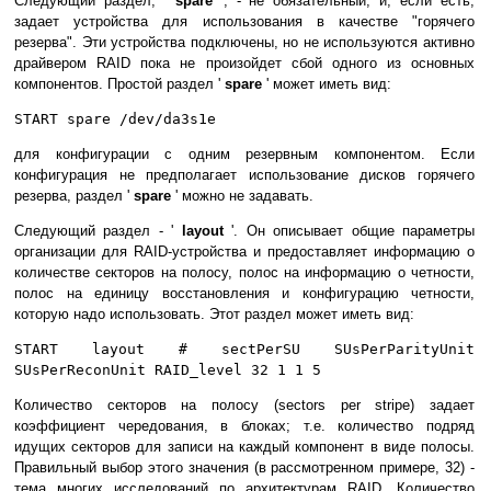
Следующий раздел, '
spare
', - не обязательный, и, если есть,
задает устройства для использования в качестве "горячего
резерва". Эти устройства подключены, но не используются активно
драйвером RAID пока не произойдет сбой одного из основных
компонентов. Простой раздел '
spare
' может иметь вид:
START spare /dev/da3s1e
для конфигурации с одним резервным компонентом. Если
конфигурация не предполагает использование дисков горячего
резерва, раздел '
spare
' можно не задавать.
Следующий раздел - '
layout
'. Он описывает общие параметры
организации для RAID-устройства и предоставляет информацию о
количестве секторов на полосу, полос на информацию о четности,
полос на единицу восстановления и конфигурацию четности,
которую надо использовать. Этот раздел может иметь вид:
START layout # sectPerSU SUsPerParityUnit
SUsPerReconUnit RAID_level 32 1 1 5
Количество секторов на полосу (sectors per stripe) задает
коэффициент чередования, в блоках; т.е. количество подряд
идущих секторов для записи на каждый компонент в виде полосы.
Правильный выбор этого значения (в рассмотренном примере, 32) -
тема многих исследований по архитектурам RAID. Количество