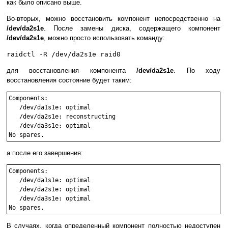
как было описано выше.
Во-вторых, можно восстановить компонент непосредственно на
/dev/da2s1e
. После замены диска, содержащего компонент
/dev/da2s1e
, можно просто использовать команду:
raidctl -R /dev/da2s1e raid0
для восстановления компонента
/dev/da2s1e
. По ходу
восстановления состояние будет таким:
Components:

   /dev/da1s1e: optimal

   /dev/da2s1e: reconstructing

   /dev/da3s1e: optimal

а после его завершения:
Components:

   /dev/da1s1e: optimal

   /dev/da2s1e: optimal

   /dev/da3s1e: optimal

В случаях, когда определенный компонент полностью недоступен