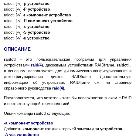
raidctl [-v] -p
устройство
raidctl [-v] -P
устройство
raidctl [-v] -r
компонент
устройство
raidctl [-v] -R
компонент
устройство
raidctl [-v] -s
устройство
raidctl [-v] -S
устройство
raidctl [-v] -u
устройство
ОПИСАНИЕ
raidctl
- это пользовательская программа для управления
устройствами
raid(4)
, дисковыми устройствами RAIDframe.
raidctl
,
в основном, используется для динамического конфигурирования и
деконфигурирования дисков RAIDframe. Дополнительную
информацию об устройствах RAIDframe см. на странице
справочного руководства
raid(4)
.
Предполагается, что читатель хотя бы поверхностно знаком с RAID
и соответствующей терминологией.
Опции команды
raidctl
следующие:
-a компонент устройство
Добавить
компонент
как диск горячей замены для
устройства
.
-A yes устройство