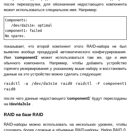
после перезагрузки, для обозначения недостающего компонента
может использоваться специальное имя. Например:
Components:

   /dev/da2s1e: optimal

component1: failed

показывает, что второй компонент этого RAID-набора не был
выявлен вообще процедурой автоматического конфигурирования.
Имя '
component1
' может использоваться там же, где и имя
обычного компонента. Например, чтобы добавить устройство
горячего резервирования у указанному выше набору и восстановить
данные на это устройство можно сделать следующее:
raidctl -a /dev/da3s1e raid0 raidctl -F component1
raid0
после чего данные недостающего '
component1
' будут пересозданы
на
/dev/da3s1e
.
RAID на базе RAID
RAID-наборы можно использовать на нескольких уровнях, чтобы
создавать более сложные и объемные RAID-наборы. Набор RAID 0,