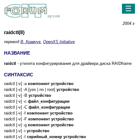
☰
архив
2004 г
raidctl(8)
перевод
В. Кравчук
,
OpenXS Initiative
НАЗВАНИЕ
raidctl
- утилита конфигурирования для драйвера диска RAIDframe
СИНТАКСИС
raidctl [-v] -a
компонент
устройство
raidctl [-v] -A [yes | no | root]
устройство
raidctl [-v] -B
устройство
raidctl [-v] -c
файл_конфигурации
raidctl [-v] -C
файл_конфигурации
raidctl [-v] -f
компонент
устройство
raidctl [-v] -F
компонент
устройство
raidctl [-v] -g
компонент
устройство
raidctl [-v] -i
устройство
raidctl [-v] -I
серийный_номер
устройство