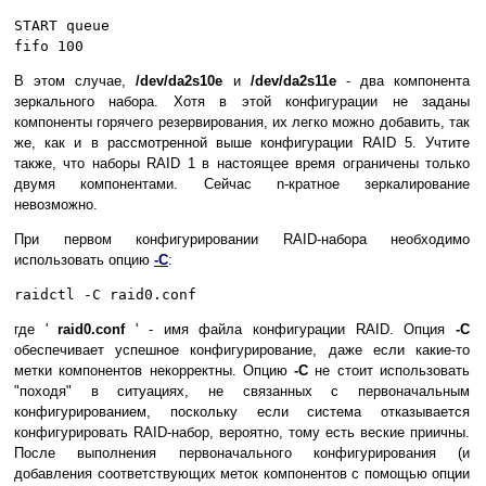
START queue
fifo 100
В этом случае,
/dev/da2s10e
и
/dev/da2s11e
- два компонента
зеркального нaбора. Хотя в этой конфигурации не заданы
компоненты горячего резервирования, их легко можно добавить, так
же, как и в рассмотренной выше конфигурации RAID 5. Учтите
также, что наборы RAID 1 в настоящее время ограничены только
двумя компонентами. Сейчас n-кратное зеркалирование
невозможно.
При первом конфигурировании RAID-набора необходимо
использовать опцию
-C
:
raidctl -C raid0.conf
где '
raid0.conf
' - имя файла конфигурации RAID. Опция
-C
обеспечивает успешное конфигурирование, даже если какие-то
метки компонентов некорректны. Опцию
-C
не стоит использовать
"походя" в ситуациях, не связанных с первоначальным
конфигурированием, поскольку если система отказывается
конфигурировать RAID-набор, вероятно, тому есть веские приичны.
После выполнения первоначального конфигурирования (и
добавления соответствующих меток компонентов с помощью опции