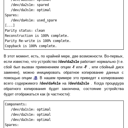
   /dev/da2s1e: spared

   /dev/da3s1e: optimal

Spares:

   /dev/da4s1e: used_spare

[...]

Parity status: clean

Reconstruction is 100% complete.

Parity Re-write is 100% complete.

В этот момент, есть, по крайней мере, две возможности. Во-первых,
если известно, что устройство
/dev/da2s1e
работает нормально (т.е.
сбой был вызван применением опции
-f
или
-F
, или сбойный диск
заменен), можно инициировать обратное копирование данных с
помощью опции
-B
. В нашем примере это приведет к копированию
всего содержимого
/dev/da4s1e
на
/dev/da2s1e
. Когда процедура
обратного копирования будет закончена, состояние устройства
будет отображаться как (в частности):
Components:

   /dev/da1s1e: optimal

   /dev/da2s1e: optimal

   /dev/da3s1e: optimal

Spares:
