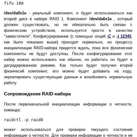
fifo 100
/dev/da0s1e
- реальный компонент, и будет использоваться как
второй диск в наборе RAID 1. Компонент
/dev/da6s1e
, который
должен существовать, но не обязательно быть связан с
физическим устройством, используется просто в качестве
"заместителя". Конфигурирование (с помощью опций
-C
и
-I 12345
,
как было показано выше) проходит нормально, но процессу
инициализации RAID-набора придется ждать, пока все физические
компоненты не будут доступны. После конфигурирования этот
набор можно использовать как обычно, но работать он будет в
деградированном режиме. Как только будет получен второй
физичесий компонент, его можно будет добавить на ходу,
зеркалировать существующие данные и возобновить нормальную
работу.
Сопровождение RAID-набора
После первоначальной инициализации информации о четности,
команда:
raidctl -p raid0
может использоваться для проверки текущего состояния
информации о четности. Для проверки информации о четности и ее