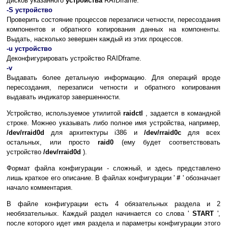
дисков указанного
устройства
RAIDframe.
-S устройство
Проверить состояние процессов перезаписи четности, пересоздания
компонентов и обратного копирования данных на компоненты.
Выдать, насколько зевершен каждый из этих процессов.
-u устройство
Деконфигурировать устройство RAIDframe.
-v
Выдавать более детальную информацию. Для операций вроде
пересоздания, перезаписи четности и обратного копирования
выдавать индикатор завершенности.
Устройство, используемое утилитой
raidctl
, задается в командной
строке. Можнео указывать либо полное имя устройства, например,
/dev/rraid0d
для архитектуры i386 и
/dev/rraid0c
для всех
остальных, или просто
raid0
(ему будет соответствовать
устройство
/dev/rraid0d
).
Формат файла конфигурации - сложный, и здесь представлено
лишь краткое его описание. В файлах конфигурации '
#
' обозначает
начало комментария.
В файле конфигурации есть 4 обязательных раздела и 2
необязательных. Каждый раздел начинается со слова '
START
',
после которого идет имя раздела и параметры конфигурации этого