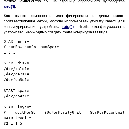
метках компонентов см. на странице справочного руководства
raid(4)
.
Как только компоненты идентфицированы и диски имеют
соответствующие метки, молжно использовать утилиту
raidctl
для
конфигурирования устройства
raid(4)
. Чтобы сконфигурировать
устройство, необходимо создать файл конфигурации вида:
START array
# numRow numCol numSpare
1 3 1
START disks
/dev/da1s1e
/dev/da2s1e
/dev/da3s1e
START spare
/dev/da4s1e
START layout
# sectPerSU SUsPerParityUnit SUsPerReconUnit
RAID_level_5
32 1 1 5