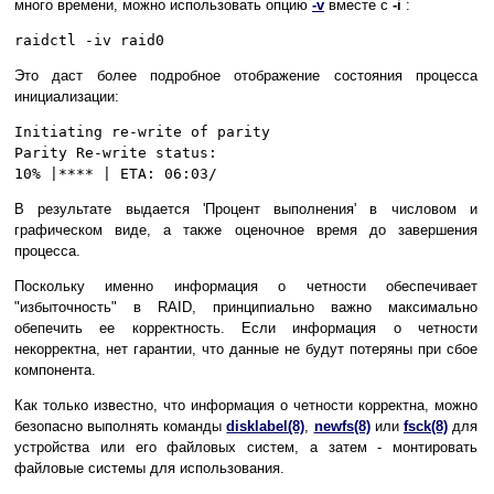
много времени, можно использовать опцию
-v
вместе с
-i
:
raidctl -iv raid0
Это даст более подробное отображение состояния процесса
инициализации:
Initiating re-write of parity
Parity Re-write status:
10% |**** | ETA: 06:03/
В результате выдается 'Процент выполнения' в числовом и
графическом виде, а также оценочное время до завершения
процесса.
Поскольку именно информация о четности обеспечивает
"избыточность" в RAID, принципиально важно максимально
обепечить ее корректность. Если информация о четности
некорректна, нет гарантии, что данные не будут потеряны при сбое
компонента.
Как только известно, что информация о четности корректна, можно
безопасно выполнять команды
disklabel(8)
,
newfs(8)
или
fsck(8)
для
устройства или его файловых систем, а затем - монтировать
файловые системы для использования.