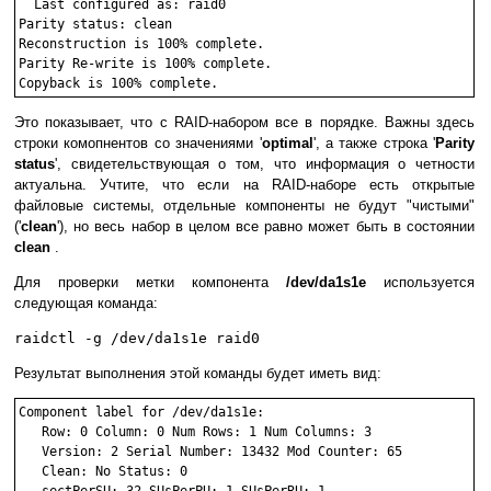
  Last configured as: raid0

Parity status: clean

Reconstruction is 100% complete.

Parity Re-write is 100% complete.

Copyback is 100% complete.
Это показывает, что с RAID-набором все в порядке. Важны здесь
строки комопнентов со значениями '
optimal
', а также строка '
Parity
status
', свидетельствующая о том, что информация о четности
актуальна. Учтите, что если на RAID-наборе есть открытые
файловые системы, отдельные компоненты не будут "чистыми"
('
clean
'), но весь набор в целом все равно может быть в состоянии
clean
.
Для проверки метки компонента
/dev/da1s1e
используется
следующая команда:
raidctl -g /dev/da1s1e raid0
Результат выполнения этой команды будет иметь вид:
Component label for /dev/da1s1e:

   Row: 0 Column: 0 Num Rows: 1 Num Columns: 3

   Version: 2 Serial Number: 13432 Mod Counter: 65

   Clean: No Status: 0
