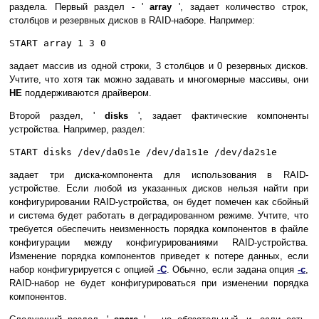
раздела. Первый раздел - '
array
', задает количество строк,
столбцов и резервных дисков в RAID-наборе. Например:
START array 1 3 0
задает массив из одной строки, 3 столбцов и 0 резервных дисков.
Учтите, что хотя так можно задавать и многомерные массивы, они
НЕ
поддерживаются драйвером.
Второй раздел, '
disks
', задает фактические компоненты
устройства. Например, раздел:
START disks /dev/da0s1e /dev/da1s1e /dev/da2s1e
задает три диска-компонента для использования в RAID-
устройстве. Если любой из указанных дисков нельзя найти при
конфигурировании RAID-устройства, он будет помечен как сбойный
и система будет работать в деградированном режиме. Учтите, что
требуется обеспечить неизменность порядка компонентов в файле
конфигурации между конфигурированиями RAID-устройства.
Изменение порядка компонентов приведет к потере данных, если
набор конфигурируется с опцией
-C
. Обычно, если задана опция
-c
,
RAID-набор не будет конфигурироваться при изменении порядка
компонентов.