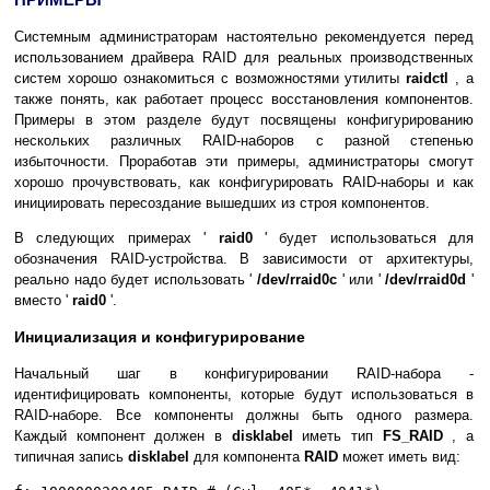
Системным администраторам настоятельно рекомендуется перед
использованием драйвера RAID для реальных производственных
систем хорошо ознакомиться с возможностями утилиты
raidctl
, а
также понять, как работает процесс восстановления компонентов.
Примеры в этом разделе будут посвящены конфигурированию
нескольких различных RAID-наборов с разной степенью
избыточности. Проработав эти примеры, администраторы смогут
хорошо прочувствовать, как конфигурировать RAID-наборы и как
инициировать пересоздание вышедших из строя компонентов.
В следующих примерах '
raid0
' будет использоваться для
обозначения RAID-устройства. В зависимости от архитектуры,
реально надо будет использовать '
/dev/rraid0c
' или '
/dev/rraid0d
'
вместо '
raid0
'.
Инициализация и конфигурирование
Начальный шаг в конфигурировании RAID-набора -
идентифицировать компоненты, которые будут использоваться в
RAID-наборе. Все компоненты должны быть одного размера.
Каждый компонент должен в
disklabel
иметь тип
FS_RAID
, а
типичная запись
disklabel
для компонента
RAID
может иметь вид: