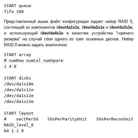
START queue
fifo 100
Представленный выше файл конфигурации задает набор RAID 5,
состоящий из компонентов
/dev/da1s1e
,
/dev/da2s1e
и
/dev/da3s1e
,
и использующий
/dev/da4s1e
в качестве устройства "горячего
резерва" на случай сбоя одного из трех основных дисков. Набор
RAID 0 можно задать аналогично:
START array
# numRow numCol numSpare
1 4 0
START disks
/dev/da1s10e
/dev/da1s11e
/dev/da1s12e
/dev/da1s13e
START layout
# sectPerSU SUsPerParityUnit SUsPerReconUnit
RAID_level_0
64 1 1 0