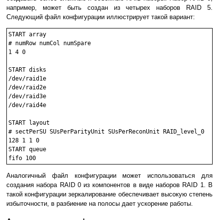
например, может быть создан из четырех наборов RAID 5.
Следующий файл конфигурации иллюстрирует такой вариант:
START array

# numRow numCol numSpare

1 4 0

START disks

/dev/raid1e

/dev/raid2e

/dev/raid3e

/dev/raid4e

START layout

# sectPerSU SUsPerParityUnit SUsPerReconUnit RAID_level_0

128 1 1 0

START queue

Аналогичный файл конфигурации может использоваться для
создания набора RAID 0 из компонентов в виде наборов RAID 1. В
такой конфигурации зеркалирование обеспечивает высокую степень
избыточности, в разбиение на полосы дает ускорение работы.