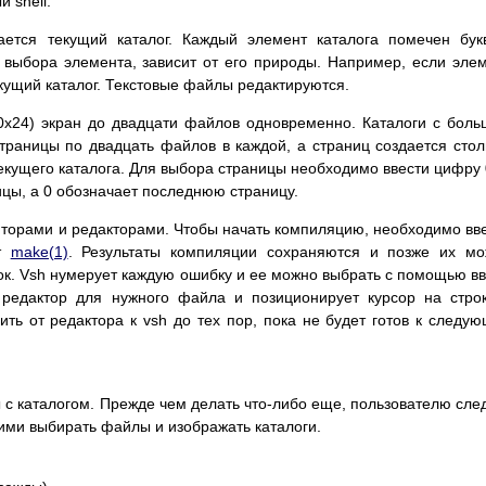
 shell.
ется текущий каталог. Каждый элемент каталога помечен бук
 выбора элемента, зависит от его природы. Например, если эле
екущий каталог. Текстовые файлы редактируются.
0x24) экран до двадцати файлов одновременно. Каталоги с бол
раницы по двадцать файлов в каждой, а страниц создается стол
екущего каталога. Для выбора страницы необходимо ввести цифру 
цы, а 0 обозначает последнюю страницу.
ляторами и редакторами. Чтобы начать компиляцию, необходимо вв
ет
make(1)
. Результаты компиляции сохраняются и позже их м
к. Vsh нумерует каждую ошибку и ее можно выбрать с помощью в
редактор для нужного файла и позиционирует курсор на стро
ть от редактора к vsh до тех пор, пока не будет готов к следу
 с каталогом. Прежде чем делать что-либо еще, пользователю сле
ими выбирать файлы и изображать каталоги.