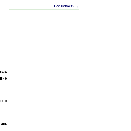
Все новости →
овые
ющие
ию о
нды,