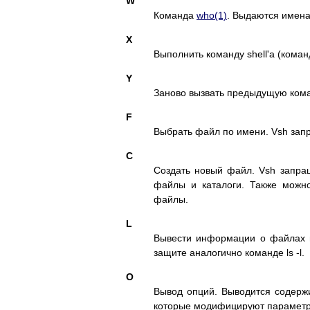
W
Команда
who(1)
. Выдаются имена
X
Выполнить команду shell'а (кома
Y
Заново вызвать предыдущую коман
F
Выбрать файл по имени. Vsh за
C
Создать новый файл. Vsh запра
файлы и каталоги. Также можн
файлы.
L
Вывести информации о файлах 
защите аналогично команде ls -l.
O
Вывод опций. Выводится содерж
которые модифицируют параметр