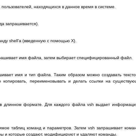
 пользователей, находящихся в данное время в системе.
нда запрашивается).
ду shell'а (введенную с помощью X).
прашивает имя файла, затем выбирает специфицированный файл.
шивает имя и тип файла. Таким образом можно создавать текст
о копировать, переименовывать и делать ссылки на существу
в длинном формате. Для каждого файла vsh выдает информац
имое таблиц команд и параметров. Затем vsh запрашивает кома
ы и которые создают, модифицируют и удаляют команды.