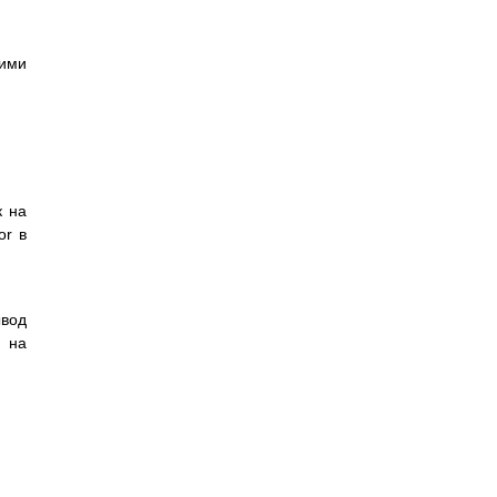
тими
.
к на
or в
вод
, на