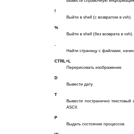
Вывести справочную информацию 
!
Выйти в shell (с возвратом в vsh).
%
Выйти в shell (без возврата в vsh).
.
Найти страницу с файлами, начи
CTRL+L
Перерисовать изображение.
D
Вывести дату.
T
Вывести постранично текстовый 
ASCII.
P
Выдать состояние процессов.