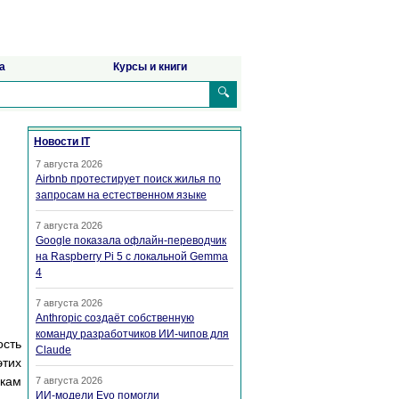
а
Курсы и книги
🔍
Новости IT
7 августа 2026
Airbnb протестирует поиск жилья по
запросам на естественном языке
7 августа 2026
Google показала офлайн-переводчик
на Raspberry Pi 5 с локальной Gemma
4
7 августа 2026
Anthropic создаёт собственную
команду разработчиков ИИ-чипов для
ость
Claude
этих
чкам
7 августа 2026
ИИ-модели Evo помогли