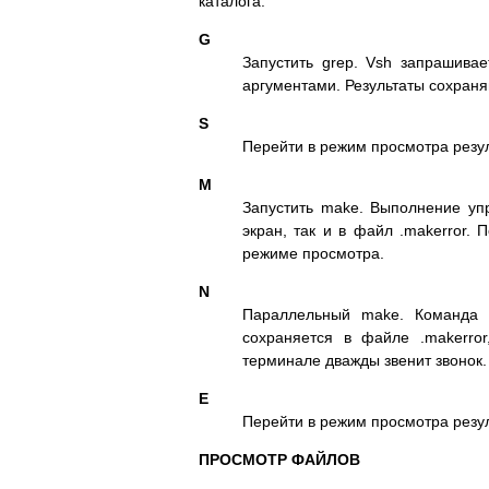
каталога:
G
Запустить grep. Vsh запрашива
аргументами. Результаты сохраня
S
Перейти в режим просмотра резу
M
Запустить make. Выполнение упр
экран, так и в файл .makerror.
режиме просмотра.
N
Параллельный make. Команда 
сохраняется в файле .makerror
терминале дважды звенит звонок
E
Перейти в режим просмотра резу
ПРОСМОТР ФАЙЛОВ