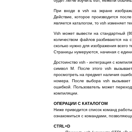
будет легче изучить vsh, нежели обычный
При входе в vsh на экране изобража
Действие, которое производится после
является каталогом, то vsh изменяет т
Vsh может вывести на стандартный (8
количеством файлов разбиваются на ст
сколько нужно для изображения всего т
Страницы нумеруются, начиная с едини
Достоинство vsh - интеграция с компи
символ М. После этого vsh вызыва
просмотреть на предмет наличия ошибо
номера. После выбора vsh вызывает 
ошибкой. Пользователь может переходи
компиляции.
ОПЕРАЦИИ С КАТАЛОГОМ
Ниже приводится список команд работы
ознакомиться с командами, позволяющ
CTRL+D