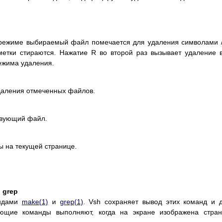
 режиме выбираемый файл помечается для удаления символами /
етки стираются. Нажатие R во второй раз вызывает удаление 
ежима удаления.
даления отмеченных файлов.
твующий файл.
ы на текущей странице.
 grep
андами
make(1)
и
grep(1)
. Vsh сохраняет вывод этих команд и 
ующие команды выполняют, когда на экране изображена стра