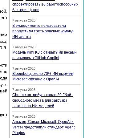
спроектировать 16 работоспособных
бактериофагов
вой.
мент
7 августа 2026
В эксперименте пользователи
пропустили треть опасных команд
ьшим
ИИ-агента
ько,
0-9.
7 августа 2026
Модель Kimi K3 с открытыми весами
появилась в GitHub Copilot
ести
7 августа 2026
ожно
Bloomberg: около 70% ИИ-выручки
вода
Microsoft связано с OpenAI
ку с
7 августа 2026
ющей
Chrome потребует около 20 Гбайт
свободного места для загрузки
локальных ИИ-моделей
дует
7 августа 2026
Amazon, Cursor, Microsoft, OpenAI и
Vercel представили стандарт Agent
Plugins