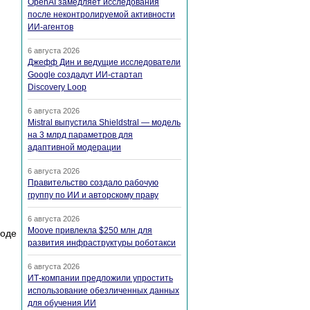
OpenAI замедляет исследования
после неконтролируемой активности
ИИ-агентов
6 августа 2026
Джефф Дин и ведущие исследователи
Google создадут ИИ-стартап
Discovery Loop
6 августа 2026
Mistral выпустила Shieldstral — модель
на 3 млрд параметров для
адаптивной модерации
6 августа 2026
Правительство создало рабочую
группу по ИИ и авторскому праву
6 августа 2026
Moove привлекла $250 млн для
коде
развития инфраструктуры роботакси
6 августа 2026
ИТ-компании предложили упростить
использование обезличенных данных
для обучения ИИ