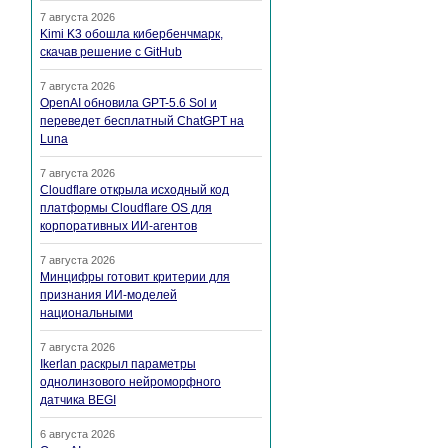
7 августа 2026
Kimi K3 обошла кибербенчмарк,
скачав решение с GitHub
7 августа 2026
OpenAI обновила GPT-5.6 Sol и
переведет бесплатный ChatGPT на
Luna
7 августа 2026
Cloudflare открыла исходный код
платформы Cloudflare OS для
корпоративных ИИ-агентов
7 августа 2026
Минцифры готовит критерии для
признания ИИ-моделей
национальными
7 августа 2026
Ikerlan раскрыл параметры
однолинзового нейроморфного
датчика BEGI
6 августа 2026