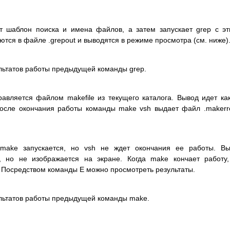
ет шаблон поиска и имена файлов, а затем запускает grep с э
ются в файле .grepout и выводятся в режиме просмотра (см. ниже)
льтатов работы предыдущей команды grep.
авляется файлом makefile из текущего каталога. Вывод идет ка
 После окончания работы команды make vsh выдает файл .makerr
make запускается, но vsh не ждет окончания ее работы. Вы
, но не изображается на экране. Когда make кончает работу
. Посредством команды E можно просмотреть результаты.
льтатов работы предыдущей команды make.