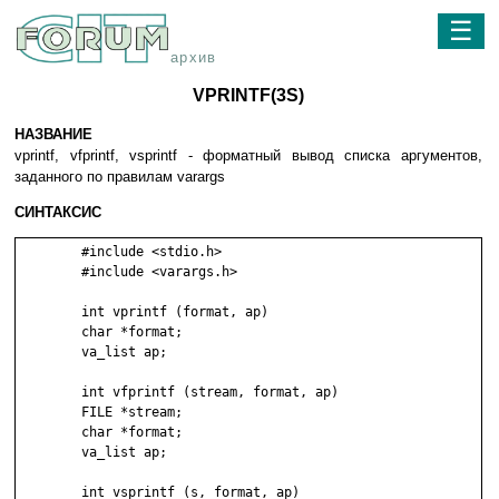
☰
архив
VPRINTF(3S)
НАЗВАНИЕ
vprintf, vfprintf, vsprintf - форматный вывод списка аргументов,
заданного по правилам varargs
СИНТАКСИС
	#include <stdio.h>

	#include <varargs.h>

	int vprintf (format, ap)

	char *format;

	va_list ap;

	int vfprintf (stream, format, ap)

	FILE *stream;

	char *format;

	va_list ap;

	int vsprintf (s, format, ap)
