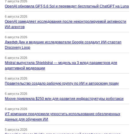
7 августа 2026
OpenAI обновила GPT-5.6 Sol и переведет бесплатный ChatGPT на Luna
6 августа 2026
OpenAI замедляет исследования после неконтролируемой активности
ИИ-агентов
6 августа 2026
Джефф Дин и ведущие исследователи Google создадут ИИ-стартап
Discovery Loop
6 августа 2026
Mistral выпустила Shieldstral — модель на 3 млрд параметров для
адаптивной модерации
6 августа 2026
Правительство создало рабочую группу по ИИ и авторскому праву
6 августа 2026
Moove привлекла $250 млн для развития инфраструктуры роботакси
6 августа 2026
ИТ-компании предложили упростить использование обезличенных
данных для обучения ИИ
5 августа 2026