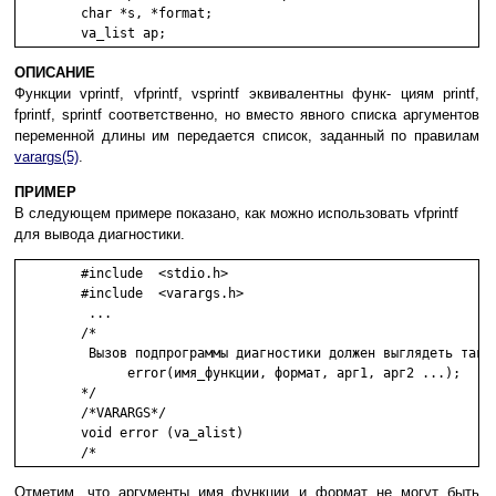
	char *s, *format;

ОПИСАНИЕ
Функции vprintf, vfprintf, vsprintf эквивалентны функ- циям printf,
fprintf, sprintf соответственно, но вместо явного списка аргументов
переменной длины им передается список, заданный по правилам
varargs(5)
.
ПРИМЕР
В следующем примере показано, как можно использовать vfprintf
для вывода диагностики.
	#include  <stdio.h>

	#include  <varargs.h>

	 ...

	/*

	 Вызов подпрограммы диагностики должен выглядеть так:

	      error(имя_функции, формат, арг1, арг2 ...);

	*/

	/*VARARGS*/

	void error (va_alist)

Отметим, что аргументы имя_функции и формат не могут быть