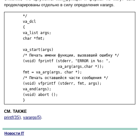
продекларированы отдельно в силу определения varargs.
	*/

	va_dcl

	{

	va_list args;

	char *fmt;

	va_start(args)

	/* Печать имени функции, вызвавшей ошибку */

	(void) fprintf (stderr, "ERROR in %s: ",

	                va_arg(args,char *));

	fmt = va_arg(args, char *);

	/* Печать оставшейся части сообщения */

	(void) vfprintf (stderr, fmt, args);

	va_end(args);

	(void) abort ();

СМ. ТАКЖЕ
printf(3S)
,
varargs(5)
.
Новости IT