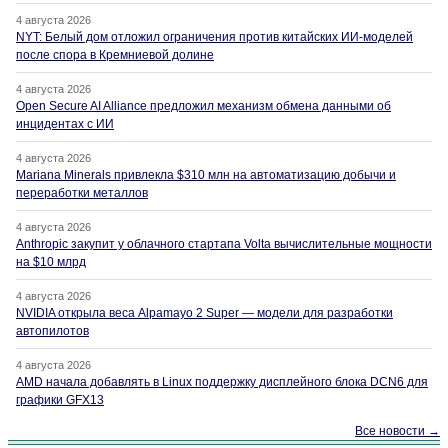
4 августа 2026
NYT: Белый дом отложил ограничения против китайских ИИ-моделей
после спора в Кремниевой долине
4 августа 2026
Open Secure AI Alliance предложил механизм обмена данными об
инцидентах с ИИ
4 августа 2026
Mariana Minerals привлекла $310 млн на автоматизацию добычи и
переработки металлов
4 августа 2026
Anthropic закупит у облачного стартапа Volta вычислительные мощности
на $10 млрд
4 августа 2026
NVIDIA открыла веса Alpamayo 2 Super — модели для разработки
автопилотов
4 августа 2026
AMD начала добавлять в Linux поддержку дисплейного блока DCN6 для
графики GFX13
Все новости →