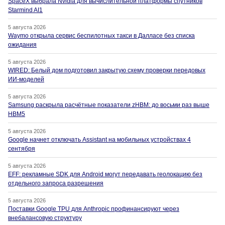
SpaceX выбрала Nvidia для вычислительной платформы спутников
Starmind AI1
5 августа 2026
Waymo открыла сервис беспилотных такси в Далласе без списка
ожидания
5 августа 2026
WIRED: Белый дом подготовил закрытую схему проверки передовых
ИИ-моделей
5 августа 2026
Samsung раскрыла расчётные показатели zHBM: до восьми раз выше
HBM5
5 августа 2026
Google начнет отключать Assistant на мобильных устройствах 4
сентября
5 августа 2026
EFF: рекламные SDK для Android могут передавать геолокацию без
отдельного запроса разрешения
5 августа 2026
Поставки Google TPU для Anthropic профинансируют через
внебалансовую структуру