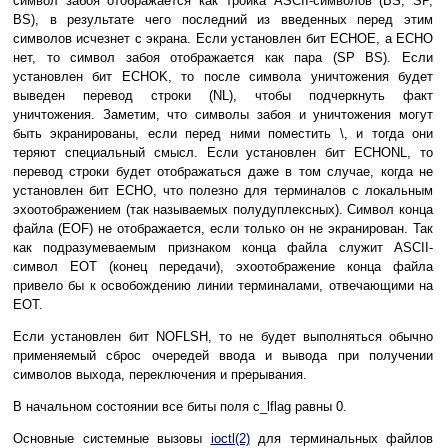
символ забоя отображается как тройка ASCII-символов (BS, SP,
BS), в результате чего последний из введенных перед этим
символов исчезнет с экрана. Если установлен бит ECHOE, а ECHO
нет, то символ забоя отображается как пара (SP BS). Если
установлен бит ECHOK, то после символа уничтожения будет
выведен перевод строки (NL), чтобы подчеркнуть факт
уничтожения. Заметим, что символы забоя и уничтожения могут
быть экранированы, если перед ними поместить \, и тогда они
теряют специальный смысл. Если установлен бит ECHONL, то
перевод строки будет отображаться даже в том случае, когда не
установлен бит ECHO, что полезно для терминалов с локальным
эхоотображением (так называемых полудуплексных). Символ конца
файла (EOF) не отображается, если только он не экранирован. Так
как подразумеваемым признаком конца файла служит ASCII-
символ EOT (конец передачи), эхоотображение конца файла
привело бы к освобождению линии терминалами, отвечающими на
EOT.
Если установлен бит NOFLSH, то не будет выполняться обычно
применяемый сброс очередей ввода и вывода при получении
символов выхода, переключения и прерывания.
В начальном состоянии все биты поля c_lflag равны 0.
Основные системные вызовы
ioctl(2)
для терминальных файлов