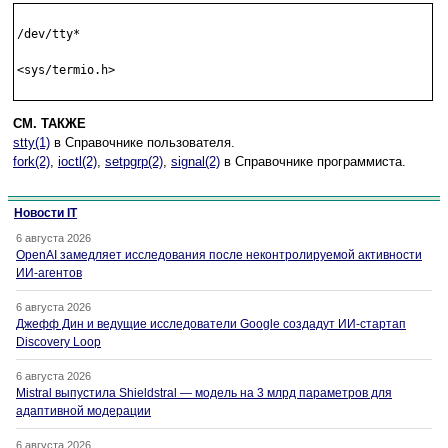
/dev/tty*

<sys/termio.h>

СМ. ТАКЖЕ
stty(1)
в Справочнике пользователя.
fork(2)
,
ioctl(2)
,
setpgrp(2)
,
signal(2)
в Справочнике программиста.
Новости IT
6 августа 2026
OpenAI замедляет исследования после неконтролируемой активности
ИИ-агентов
6 августа 2026
Джефф Дин и ведущие исследователи Google создадут ИИ-стартап
Discovery Loop
6 августа 2026
Mistral выпустила Shieldstral — модель на 3 млрд параметров для
адаптивной модерации
6 августа 2026