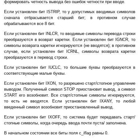
формировать четность вывода без ошибок четности при вводе.
Если установлен бит ISTRIP, то у допустимых вводимых символов
сначала отбрасывается старший бит; в противном случае
обрабатываются все 8 бит.
Если установлен бит INLCR, то вводимые символы перевода строки
преобразуются в возврат каретки. Если установлен бит IGNCR, то
символы возврата каретки игнорируются (не вводятся); в противном
случае, если установлен бит ICRNL, символы возврата каретки
преобразуются в перевод строки.
Если установлен бит IUCLC, то большие буквы преобразуются в
соответствующие малые буквы.
Если установлен бит IXON, то разрешено старт/стопное управление
выводом. Полученный символ STOP приостановит вывод, а символ
START его возобновит. Все старт/стопные символы игнорируются,
то есть не вводятся. Если установлен бит IXANY, то любой
введенный символ возобновит приостановленный вывод.
Если установлен бит IXOFF, то система будет передавать старт/
стопные символы, когда очередь ввода почти пуста/ заполнена.
В начальном состоянии все биты поля c_iflag равны 0.