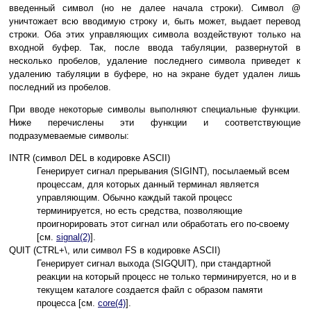
введенный символ (но не далее начала строки). Символ @
уничтожает всю вводимую строку и, быть может, выдает перевод
строки. Оба этих управляющих символа воздействуют только на
входной буфер. Так, после ввода табуляции, развернутой в
несколько пробелов, удаление последнего символа приведет к
удалению табуляции в буфере, но на экране будет удален лишь
последний из пробелов.
При вводе некоторые символы выполняют специальные функции.
Ниже перечислены эти функции и соответствующие
подразумеваемые символы:
INTR (символ DEL в кодировке ASCII)
Генерирует сигнал прерывания (SIGINT), посылаемый всем
процессам, для которых данный терминал является
управляющим. Обычно каждый такой процесс
терминируется, но есть средства, позволяющие
проигнорировать этот сигнал или обработать его по-своему
[см.
signal(2)
].
QUIT (CTRL+\, или символ FS в кодировке ASCII)
Генерирует сигнал выхода (SIGQUIT), при стандартной
реакции на который процесс не только терминируется, но и в
текущем каталоге создается файл с образом памяти
процесса [см.
core(4)
].