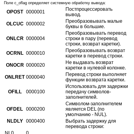
Поле c_oflag определяет системную обработку вывода:
Постпроцессировать
OPOST
0000001
вывод.
Преобразовывать малые
OLCUC
0000002
буквы в большие.
Преобразовывать перевод
ONLCR
0000004
строки в пару (перевод
строки, возврат каретки).
Преобразовывать возврат
OCRNL
0000010
каретки в перевод строки.
Не выдавать возврат
ONOCR
0000020
каретки в нулевой колонке.
Перевод строки выполняет
ONLRET
0000040
функции возврата каретки.
Использовать для задержки
OFILL
0000100
передачу символов-
заполнителей.
Символом-заполнителем
OFDEL
0000200
является DEL (по
умолчанию - NUL).
NLDLY
0000400
Выбрать задержку для
перевода строки:
NL0
0