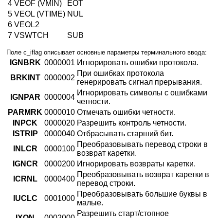
4
VEOF (VMIN)
EOT
5
VEOL (VTIME)
NUL
6
VEOL2
7
VSWTCH
SUB
Поле c_iflag описывает основные параметры терминального ввода:
IGNBRK
0000001
Игнорировать ошибки протокола.
При ошибках протокола
BRKINT
0000002
генерировать сигнал прерывания.
Игнорировать символы с ошибками
IGNPAR
0000004
четности.
PARMRK
0000010
Отмечать ошибки четности.
INPCK
0000020
Разрешить контроль четности.
ISTRIP
0000040
Отбрасывать старший бит.
Преобразовывать перевод строки в
INLCR
0000100
возврат каретки.
IGNCR
0000200
Игнорировать возвраты каретки.
Преобразовывать возврат каретки в
ICRNL
0000400
перевод строки.
Преобразовывать большие буквы в
IUCLC
0001000
малые.
Разрешить старт/стопное
IXON
0002000