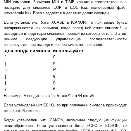
MIN символов. Значения MIN и TIME хранятся соответственно в
позициях для символов EOF и EOL (см. включаемый файл
<sys/termio.h>). Время задается в десятых долях секунды.
Если установлены биты XCASE и ICANON, то при вводе буква
воспринимается как большая, когда перед ней стоит символ \, и
выводится в виде пары символов, первый из которых есть \. В этом
режиме следующие управляющие последовательности
генерируются при выводе и воспринимаются при вводе:
для ввода символа:
используйте:
`
\'
|
\!
~
\^
{
\(
}
\)
\
\\
Например, A вводится как \a, \n как \\n, а \N как \\\n.
Если установлен бит ECHO, то при получении символа происходит
его эхоотображение.
Когда установлен бит ICANON, возможны следующие функции
эхоотображения. Если установлены биты ECHO и ECHOE, то