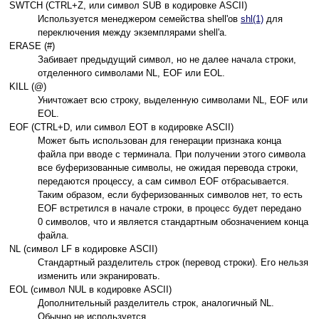
SWTCH (CTRL+Z, или символ SUB в кодировке ASCII)
Используется менеджером семейства shell'ов
shl(1)
для
переключения между экземплярами shell'а.
ERASE (#)
Забивает предыдущий символ, но не далее начала строки,
отделенного символами NL, EOF или EOL.
KILL (@)
Уничтожает всю строку, выделенную символами NL, EOF или
EOL.
EOF (CTRL+D, или символ EOT в кодировке ASCII)
Может быть использован для генерации признака конца
файла при вводе с терминала. При получении этого символа
все буферизованные символы, не ожидая перевода строки,
передаются процессу, а сам символ EOF отбрасывается.
Таким образом, если буферизованных символов нет, то есть
EOF встретился в начале строки, в процесс будет передано
0 символов, что и является стандартным обозначением конца
файла.
NL (символ LF в кодировке ASCII)
Стандартный разделитель строк (перевод строки). Его нельзя
изменить или экранировать.
EOL (символ NUL в кодировке ASCII)
Дополнительный разделитель строк, аналогичный NL.
Обычно не используется.