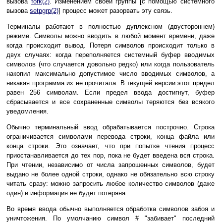
вызова
fork(2)
. Изменением своей группы [с помощью системного
вызова
setpgrp(2)
] процесс может разорвать эту связь.
Терминалы работают в полностью дуплексном (двустороннем)
режиме. Символы можно вводить в любой момент времени, даже
когда происходит вывод. Потеря символов происходит только в
двух случаях: когда переполняется системный буфер вводимых
символов (что случается довольно редко) или когда пользователь
накопил максимально допустимое число вводимых символов, а
никакая программа их не прочитала. В текущей версии этот предел
равен 256 символам. Если предел ввода достигнут, буфер
сбрасывается и все сохраненные символы теряются без всякого
уведомления.
Обычно терминальный ввод обрабатывается построчно. Строка
ограничивается символами перевода строки, конца файла или
конца строки. Это означает, что при попытке чтения процесс
приостанавливается до тех пор, пока не будет введена вся строка.
При чтении, независимо от числа запрошенных символов, будет
выдано не более одной строки, однако не обязательно всю строку
читать сразу: можно запросить любое количество символов (даже
один) и информация не будет потеряна.
Во время ввода обычно выполняется обработка символов забоя и
уничтожения. По умолчанию символ # "забивает" последний