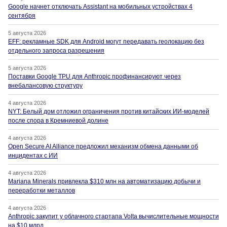
Google начнет отключать Assistant на мобильных устройствах 4
сентября
5 августа 2026
EFF: рекламные SDK для Android могут передавать геолокацию без
отдельного запроса разрешения
5 августа 2026
Поставки Google TPU для Anthropic профинансируют через
внебалансовую структуру
4 августа 2026
NYT: Белый дом отложил ограничения против китайских ИИ-моделей
после спора в Кремниевой долине
4 августа 2026
Open Secure AI Alliance предложил механизм обмена данными об
инцидентах с ИИ
4 августа 2026
Mariana Minerals привлекла $310 млн на автоматизацию добычи и
переработки металлов
4 августа 2026
Anthropic закупит у облачного стартапа Volta вычислительные мощности
на $10 млрд