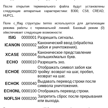
После открытия терминального файла будут установлены
следующие аппаратные характеристики: B300, CS8, CREAD,
HUPCL.
Поле c_lflag структуры termio используется для детализации
режима работы с терминальной линией. Базовый режим (0)
обеспечивает следующие возможности:
ISIG
0000001
Разрешить сигналы.
Канонический ввод (обработка
ICANON
0000002
забоя и уничтожения).
Каноническое представление
XCASE
0000004
больших/малых букв.
ECHO
0000010
Разрешить эхо.
Отображать символ забоя как
ECHOE
0000020
тройку: возврат на шаг, пробел,
возврат на шаг.
Выдавать перевод строки после
ECHOK
0000040
символа уничтожения.
ECHONL
0000100
Отображать перевод строки.
Запретить сброс после прерывания
NOFLSH
0000200
или выхода.