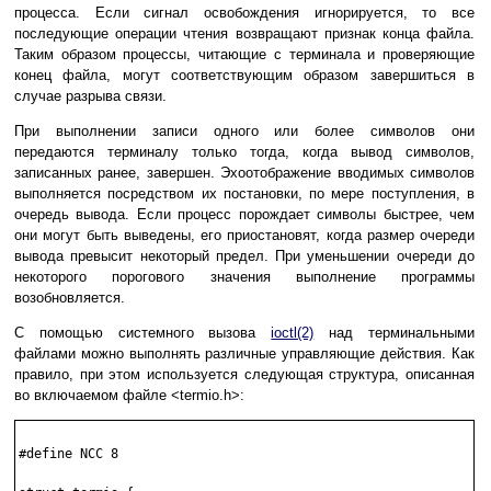
процесса. Если сигнал освобождения игнорируется, то все
последующие операции чтения возвращают признак конца файла.
Таким образом процессы, читающие с терминала и проверяющие
конец файла, могут соответствующим образом завершиться в
случае разрыва связи.
При выполнении записи одного или более символов они
передаются терминалу только тогда, когда вывод символов,
записанных ранее, завершен. Эхоотображение вводимых символов
выполняется посредством их постановки, по мере поступления, в
очередь вывода. Если процесс порождает символы быстрее, чем
они могут быть выведены, его приостановят, когда размер очереди
вывода превысит некоторый предел. При уменьшении очереди до
некоторого порогового значения выполнение программы
возобновляется.
С помощью системного вызова
ioctl(2)
над терминальными
файлами можно выполнять различные управляющие действия. Как
правило, при этом используется следующая структура, описанная
во включаемом файле <termio.h>:
#define NCC 8
