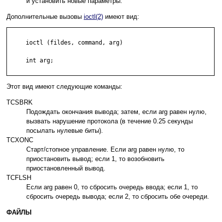
и установить новые параметры.
Дополнительные вызовы
ioctl(2)
имеют вид:
     ioctl (fildes, command, arg)

     int arg;

Этот вид имеют следующие команды:
TCSBRK
Подождать окончания вывода; затем, если arg равен нулю,
вызвать нарушение протокола (в течение 0.25 секунды
посылать нулевые биты).
TCXONC
Старт/стопное управление. Если arg равен нулю, то
приостановить вывод; если 1, то возобновить
приостановленный вывод.
TCFLSH
Если arg равен 0, то сбросить очередь ввода; если 1, то
сбросить очередь вывода; если 2, то сбросить обе очереди.
ФАЙЛЫ