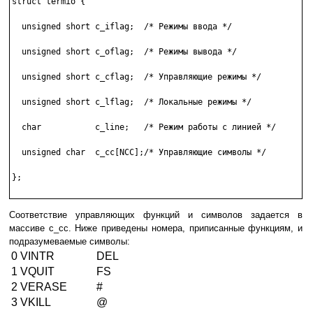
struct termio {

  unsigned short c_iflag;  /* Режимы ввода */

  unsigned short c_oflag;  /* Режимы вывода */

  unsigned short c_cflag;  /* Управляющие режимы */

  unsigned short c_lflag;  /* Локальные режимы */

  char           c_line;   /* Режим работы с линией */

  unsigned char  c_cc[NCC];/* Управляющие символы */

};

Соответствие управляющих функций и символов задается в
массиве c_cc. Ниже приведены номера, приписанные функциям, и
подразумеваемые символы:
0
VINTR
DEL
1
VQUIT
FS
2
VERASE
#
3
VKILL
@