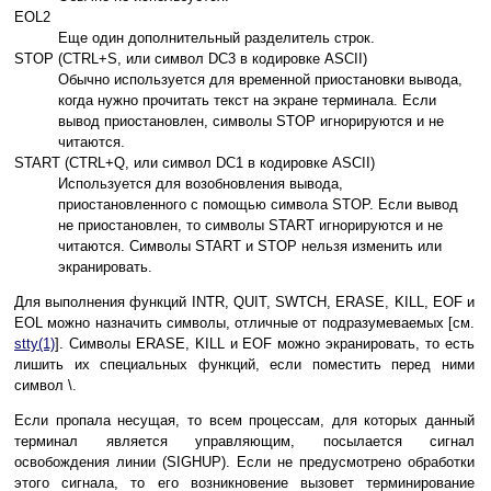
EOL2
Еще один дополнительный разделитель строк.
STOP (CTRL+S, или символ DC3 в кодировке ASCII)
Обычно используется для временной приостановки вывода,
когда нужно прочитать текст на экране терминала. Если
вывод приостановлен, символы STOP игнорируются и не
читаются.
START (CTRL+Q, или символ DC1 в кодировке ASCII)
Используется для возобновления вывода,
приостановленного с помощью символа STOP. Если вывод
не приостановлен, то символы START игнорируются и не
читаются. Символы START и STOP нельзя изменить или
экранировать.
Для выполнения функций INTR, QUIT, SWTCH, ERASE, KILL, EOF и
EOL можно назначить символы, отличные от подразумеваемых [см.
stty(1)
]. Символы ERASE, KILL и EOF можно экранировать, то есть
лишить их специальных функций, если поместить перед ними
символ \.
Если пропала несущая, то всем процессам, для которых данный
терминал является управляющим, посылается сигнал
освобождения линии (SIGHUP). Если не предусмотрено обработки
этого сигнала, то его возникновение вызовет терминирование