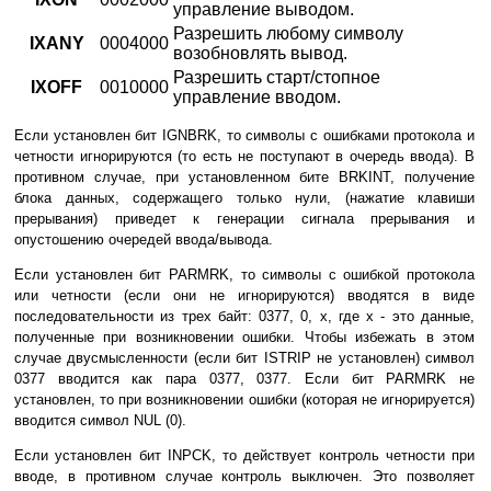
управление выводом.
Разрешить любому символу
IXANY
0004000
возобновлять вывод.
Разрешить старт/стопное
IXOFF
0010000
управление вводом.
Если установлен бит IGNBRK, то символы с ошибками протокола и
четности игнорируются (то есть не поступают в очередь ввода). В
противном случае, при установленном бите BRKINT, получение
блока данных, содержащего только нули, (нажатие клавиши
прерывания) приведет к генерации сигнала прерывания и
опустошению очередей ввода/вывода.
Если установлен бит PARMRK, то символы с ошибкой протокола
или четности (если они не игнорируются) вводятся в виде
последовательности из трех байт: 0377, 0, x, где x - это данные,
полученные при возникновении ошибки. Чтобы избежать в этом
случае двусмысленности (если бит ISTRIP не установлен) символ
0377 вводится как пара 0377, 0377. Если бит PARMRK не
установлен, то при возникновении ошибки (которая не игнорируется)
вводится символ NUL (0).
Если установлен бит INPCK, то действует контроль четности при
вводе, в противном случае контроль выключен. Это позволяет