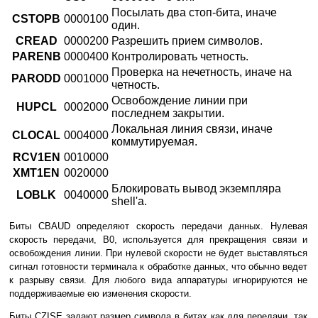
Посылать два стоп-бита, иначе
CSTOPB
0000100
один.
CREAD
0000200
Разрешить прием символов.
PARENB
0000400
Контролировать четность.
Проверка на нечетность, иначе на
PARODD
0001000
четность.
Освобождение линии при
HUPCL
0002000
последнем закрытии.
Локальная линия связи, иначе
CLOCAL
0004000
коммутируемая.
RCV1EN
0010000
XMT1EN
0020000
Блокировать вывод экземпляра
LOBLK
0040000
shell'а.
Биты CBAUD определяют скорость передачи данных. Нулевая
скорость передачи, B0, используется для прекращения связи и
освобождения линии. При нулевой скорости не будет выставляться
сигнал готовности терминала к обработке данных, что обычно ведет
к разрыву связи. Для любого вида аппаратуры игнорируются не
поддерживаемые ею изменения скорости.
Биты CZISE задают размер символа в битах как для передачи, так