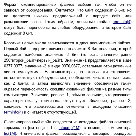
Формат скомпилированных файлов выбран так, чтобы он не
зависел от оборудования. Считается, что байт содержит 8 бит, но
не делается никаких предположений о порядке байт или
размножении знака. Таким образом, двоичные файлы
terminfo(4)
могут быть перенесены на любое оборудование, в котором байт
содержит 8 бит.
Короткие целые числа записываются в двух восьмибитных байтах.
Первый байт содержит наименее значимые 8 бит значения, второй
содержит наиболее значимые 8 бит (то есть значение равно
256*второй_байт+первый_байт). Значение -1 представляется в виде
0377,0377, значение -2 в виде 0376,0377, остальные отрицательные
числа недопустимы. На компьютерах, на которых эти соглашения
не соответствуют оборудованию, необходимо читать целые числа
как 2 байта, а затем вычислять значение, обеспечивая таким
образом переносимость скомпилированных файлов на разные типы
компьютеров. Значение, равное -1, обычно означает, что указанная
характеристика у терминала отсутствует. Значение, равное -2,
означает, что характеристика отменена в исходном описании
terminfo(4)
и считается отсутствующей.
Скомпилированный файл создается из исходных файлов описаний
терминалов [см опцию -I в
infocmp(1M)
] с помощью компилятора
tic(1M)
. Чтение этого файла производится с помощью процедуры