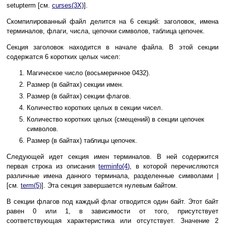
setupterm [см.
curses(3X)
].
Скомпилированный файл делится на 6 секций: заголовок, имена
терминалов, флаги, числа, цепочки символов, таблица цепочек.
Секция заголовок находится в начале файла. В этой секции
содержатся 6 коротких целых чисел:
Магическое число (восьмеричное 0432).
Размер (в байтах) секции имен.
Размер (в байтах) секции флагов.
Количество коротких целых в секции чисел.
Количество коротких целых (смещений) в секции цепочек
символов.
Размер (в байтах) таблицы цепочек.
Следующей идет секция имен терминалов. В ней содержится
первая строка из описания
terminfo(4)
, в которой перечисляются
различные имена данного терминала, разделенные символами |
[см.
term(5)
]. Эта секция завершается нулевым байтом.
В секции флагов под каждый флаг отводится один байт. Этот байт
равен 0 или 1, в зависимости от того, присутствует
соответствующая характеристика или отсутствует. Значение 2