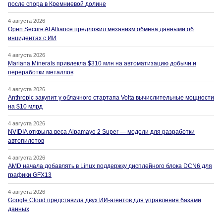
после спора в Кремниевой долине
4 августа 2026
Open Secure AI Alliance предложил механизм обмена данными об
инцидентах с ИИ
4 августа 2026
Mariana Minerals привлекла $310 млн на автоматизацию добычи и
переработки металлов
4 августа 2026
Anthropic закупит у облачного стартапа Volta вычислительные мощности
на $10 млрд
4 августа 2026
NVIDIA открыла веса Alpamayo 2 Super — модели для разработки
автопилотов
4 августа 2026
AMD начала добавлять в Linux поддержку дисплейного блока DCN6 для
графики GFX13
4 августа 2026
Google Cloud представила двух ИИ-агентов для управления базами
данных