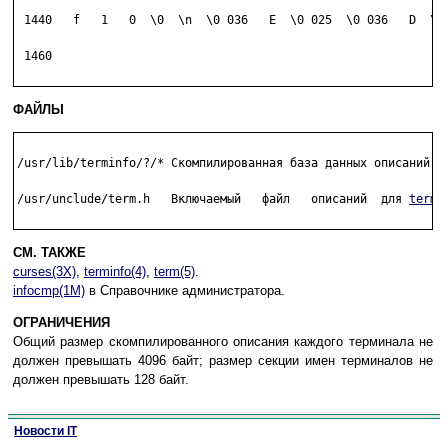
 1440   f   1   0  \0  \n  \0 036   E  \0 025  \0 036   D  \0 
 1460

ФАЙЛЫ
/usr/lib/terminfo/?/* Скомпилированная база данных описаний те
/usr/unclude/term.h   Включаемый   файл   описаний  для 
termi
СМ. ТАКЖЕ
curses(3X)
,
terminfo(4)
,
term(5)
.
infocmp(1M)
в Справочнике администратора.
ОГРАНИЧЕНИЯ
Общий размер скомпилированного описания каждого терминала не
должен превышать 4096 байт; размер секции имен терминалов не
должен превышать 128 байт.
Новости IT