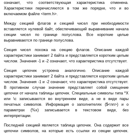
означает, что соответствующая характеристика отменена.
Характеристики перечисляются в том же порядке, что и во
включаемом файле <term.h>.
Между секцией флагов и секцией чисел при необходимости
вставляется нулевой байт, обеспечивающий выравнивание начала
секции чисел по границе полуслова. Все короткие целые
выравниваются по границе полуслова.
Секция чисел похожа на секцию флагов. Описание каждой
характеристики занимает 2 байта и представляется коротким целым
числом. Значения -1 и -2 означают, что характеристика отсутствует.
Секция цепочек устроена аналогично. Описание каждой
характеристики занимает 2 байта и представляется коротким целым
числом. Значения -1 и -2 означают, что характеристика отсутствует.
В противном случае значение представляет собой смещение
цепочки от начала таблицы цепочек. Специальные символы типа ^X
или \c записываются во внутреннем виде, а не в виде пары
печатных символов. Информация о заполнителях ($<nn>) и о
параметрах (%x) записывается в текстовом виде, без
интерпретации.
Последней секцией является таблица цепочек. Она содержит все
цепочки символов, на которые есть ссылки из секции цепочек.