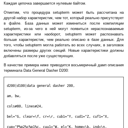
Каждая цепочка завершается нулевым байтом.
Отметим, что процедура setupterm может быть рассчитана на
другой набор характеристик, чем тот, который реально присутствует
в файле. База данных может измениться после компиляции
setupterm, из-за чего в ней могут появиться нераспознаваемые
характеристики или наоборот, setupterm может распознавать
больше характеристик, чем реально описано в базе данных. Для
того, чтобы setupterm могла работать во всех случаях, в заголовок
включены размеры других секций. Новые характеристики должны
добавляться после уже существующих.
В качестве примера ниже приводится восьмеричный дамп описания
терминала Data General Dasher D200:
 d200|d100|data general dasher 200,                           
 am, bw,                                                     

 cols#80, lines#24,                                          

 bel=^G, clear=\f, cr=\r, cub1=^Y, cud1=^Z, cuf1=^X,         

 cup=^P%p2%c%p1%c, cuu1=^W, el=^K, home=\b, ind=\n,          
