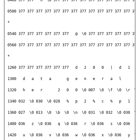
 0460 377 377   n  \0 377 377 377 377 377 377 377 377 377 377 
 0500 377 377 377 377 377 377 377 377 377 377 377 377 377 377 
 *                                                            
 0540 377 377 377 377 377 377   @  \0 377 377 377 377 377 377 
 0560 377 377 377 377 377 377 377 377 377 377 377 377 377 377 
 *                                                            
 1260 377 377 377 377 377 377   d   2   0   0   |   d   1   0 
 1300   d   a   t   a       g   e   n   e   r   a   l       d 
 1320   h   e   r       2   0   0  \0 007  \0  \f  \0  \r  \0 
 1340 032  \0 030  \0 020   %   p   2   %   c   %   p   1   % 
 1360 027  \0 013  \0  \b  \0  \n  \0 031  \0 032  \0 030  \0 
 1400 036   z  \0 036   q  \0 036   r  \0 036   s  \0 036   t 
 1420   u  \0 036   v  \0 036   w  \0 036   x  \0 036   y  \0 