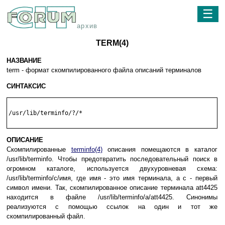
☰
архив
TERM(4)
НАЗВАНИЕ
term - формат скомпилированного файла описаний терминалов
СИНТАКСИС
/usr/lib/terminfo/?/*

ОПИСАНИЕ
Скомпилированные
terminfo(4)
описания помещаются в каталог
/usr/lib/terminfo. Чтобы предотвратить последовательный поиск в
огромном каталоге, используется двухуровневая схема:
/usr/lib/terminfo/с/имя, где имя - это имя терминала, а с - первый
символ имени. Так, скомпилированное описание терминала att4425
находится в файле /usr/lib/terminfo/a/att4425. Синонимы
реализуются с помощью ссылок на один и тот же
скомпилированный файл.