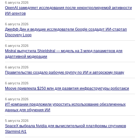
6 августа 2026
OpenAI замедляет исследования после неконтролируемой активности
ИИ-агентов
6 августа 2026
Джефф Дин и ведущие исследователи Google создадут ИИ-стартап
Discovery Loop
6 августа 2026
Mistral выпустила Shieldstral — модель на 3 млрд параметров для
адаптивной модерации
6 августа 2026
Правительство создало рабочую группу по ИИ и авторскому праву
6 августа 2026
Moove привлекла $250 млн для развития инфраструктуры роботакси
6 августа 2026
ИТ-компании предложили упростить использование обезличенных
данных для обучения ИИ
5 августа 2026
SpaceX выбрала Nvidia для вычислительной платформы спутников
Starmind AI1