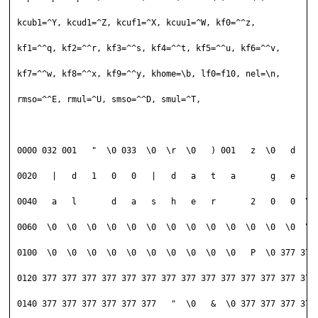
 kcub1=^Y, kcud1=^Z, kcuf1=^X, kcuu1=^W, kf0=^^z,            

 kf1=^^q, kf2=^^r, kf3=^^s, kf4=^^t, kf5=^^u, kf6=^^v,       

 kf7=^^w, kf8=^^x, kf9=^^y, khome=\b, lf0=f10, nel=\n,       

 rmso=^^E, rmul=^U, smso=^^D, smul=^T,                       

 0000 032 001   "  \0 033  \0  \r  \0   ) 001   z  \0   d   2 
 0020   |   d   1   0   0   |   d   a   t   a       g   e   n 
 0040   a   l       d   a   s   h   e   r       2   0   0  \0 
 0060  \0  \0  \0  \0  \0  \0  \0  \0  \0  \0  \0  \0  \0  \0 
 0100  \0  \0  \0  \0  \0  \0  \0  \0  \0  \0   P  \0 377 377 
 0120 377 377 377 377 377 377 377 377 377 377 377 377 377 377 
 0140 377 377 377 377 377 377   "  \0   &  \0 377 377 377 377 