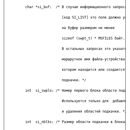
          char *si_buf;  /* В случае информационного запроса

                            [код SI_LIST] это поле должно указ
                            на буфер размером не менее

                            sizeof (swpt_t) * MSFILES байт.

                            В остальных запросах это указатель
                            маршрутное имя файла-устройства, н
                            котором находится или создается об
                            подкачки. */ 

          int  si_swplo; /* Номер первого блока области подкач
                            Используется только для  добавлени
                            и удаления областей подкачки. */

          int  si_nblks; /* Размер области подкачки в блоках.
