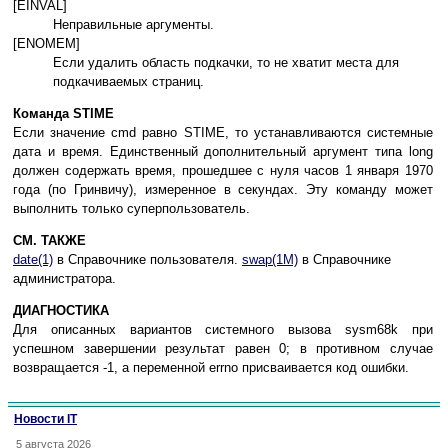
[EINVAL]
Неправильные аргументы.
[ENOMEM]
Если удалить область подкачки, то не хватит места для
подкачиваемых страниц.
Команда STIME
Если значение cmd равно STIME, то устанавливаются системные
дата и время. Единственный дополнительный аргумент типа long
должен содержать время, прошедшее с нуля часов 1 января 1970
года (по Гринвичу), измеренное в секундах. Эту команду может
выполнить только суперпользователь.
СМ. ТАКЖЕ
date(1)
в Справочнике пользователя.
swap(1M)
в Справочнике
администратора.
ДИАГНОСТИКА
Для описанных вариантов системного вызова sysm68k при
успешном завершении результат равен 0; в противном случае
возвращается -1, а переменной errno присваивается код ошибки.
Новости IT
5 августа 2026