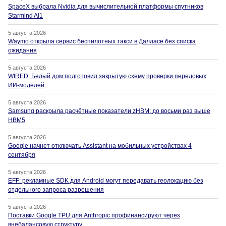
SpaceX выбрала Nvidia для вычислительной платформы спутников
Starmind AI1
5 августа 2026
Waymo открыла сервис беспилотных такси в Далласе без списка
ожидания
5 августа 2026
WIRED: Белый дом подготовил закрытую схему проверки передовых
ИИ-моделей
5 августа 2026
Samsung раскрыла расчётные показатели zHBM: до восьми раз выше
HBM5
5 августа 2026
Google начнет отключать Assistant на мобильных устройствах 4
сентября
5 августа 2026
EFF: рекламные SDK для Android могут передавать геолокацию без
отдельного запроса разрешения
5 августа 2026
Поставки Google TPU для Anthropic профинансируют через
внебалансовую структуру