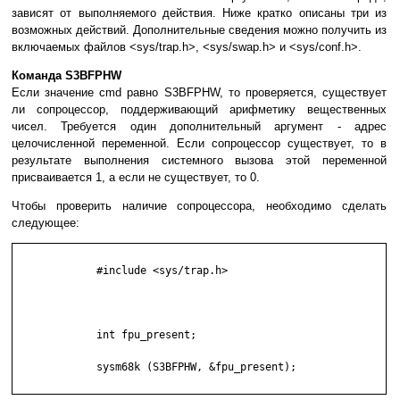
зависят от выполняемого действия. Ниже кратко описаны три из
возможных действий. Дополнительные сведения можно получить из
включаемых файлов <sys/trap.h>, <sys/swap.h> и <sys/conf.h>.
Команда S3BFPHW
Если значение cmd равно S3BFPHW, то проверяется, существует
ли сопроцессор, поддерживающий арифметику вещественных
чисел. Требуется один дополнительный аргумент - адрес
целочисленной переменной. Если сопроцессор существует, то в
результате выполнения системного вызова этой переменной
присваивается 1, а если не существует, то 0.
Чтобы проверить наличие сопроцессора, необходимо сделать
следующее:
             #include <sys/trap.h>

             int fpu_present;

             sysm68k (S3BFPHW, &fpu_present);
