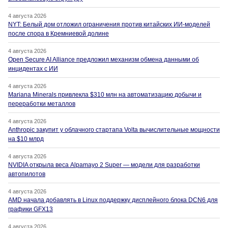
4 августа 2026
NYT: Белый дом отложил ограничения против китайских ИИ-моделей
после спора в Кремниевой долине
4 августа 2026
Open Secure AI Alliance предложил механизм обмена данными об
инцидентах с ИИ
4 августа 2026
Mariana Minerals привлекла $310 млн на автоматизацию добычи и
переработки металлов
4 августа 2026
Anthropic закупит у облачного стартапа Volta вычислительные мощности
на $10 млрд
4 августа 2026
NVIDIA открыла веса Alpamayo 2 Super — модели для разработки
автопилотов
4 августа 2026
AMD начала добавлять в Linux поддержку дисплейного блока DCN6 для
графики GFX13
4 августа 2026