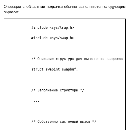
Операции с областями подкачки обычно выполняются следующим
образом:
             #include <sys/trap.h>

             #include <sys/swap.h>

             /* Описание структуры для выполнения запросов */

             struct swapint swapbuf;

             /* Заполнение структуры */

              ...

             /* Собственно системный вызов */
