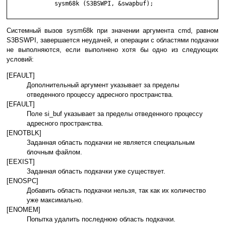
             sysm68k (S3BSWPI, &swapbuf);

Системный вызов sysm68k при значении аргумента cmd, равном
S3BSWPI, завершается неудачей, и операции с областями подкачки
не выполняются, если выполнено хотя бы одно из следующих
условий:
[EFAULT]
Дополнительный аргумент указывает за пределы
отведенного процессу адресного пространства.
[EFAULT]
Поле si_buf указывает за пределы отведенного процессу
адресного пространства.
[ENOTBLK]
Заданная область подкачки не является специальным
блочным файлом.
[EEXIST]
Заданная область подкачки уже существует.
[ENOSPC]
Добавить область подкачки нельзя, так как их количество
уже максимально.
[ENOMEM]
Попытка удалить последнюю область подкачки.