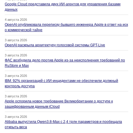
Google Cloud представила двух ИИ-агентов для управления базами
данных
4 августа 2026
OpenAI опубликовала переписку бывшего инженера Apple в ответ на иск
о коммерческой тайне
3 августа 2026
OpenAI раскрыла архитектуру голосовой системы GPT-Live
3 августа 2026
ФАС возбудила дело против Apple из-за неисполнения требований по
RuStore и Max
3 августа 2026
IBM: 92% организаций с ИИ-инцидентами не обеспечили должный
контроль доступа
3 августа 2026
Apple оспорила новое требование Великобритании о доступе к
зашифрованным данным iCloud
3 августа 2026
Alibaba выпустила Qwen3.8-Max с 2,4 трлн параметров и пообещала
открыть веса