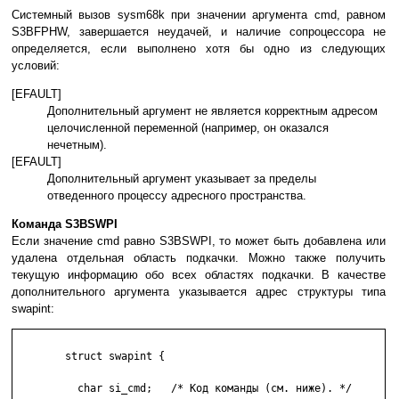
Системный вызов sysm68k при значении аргумента cmd, равном
S3BFPHW, завершается неудачей, и наличие сопроцессора не
определяется, если выполнено хотя бы одно из следующих
условий:
[EFAULT]
Дополнительный аргумент не является корректным адресом
целочисленной переменной (например, он оказался
нечетным).
[EFAULT]
Дополнительный аргумент указывает за пределы
отведенного процессу адресного пространства.
Команда S3BSWPI
Если значение cmd равно S3BSWPI, то может быть добавлена или
удалена отдельная область подкачки. Можно также получить
текущую информацию обо всех областях подкачки. В качестве
дополнительного аргумента указывается адрес структуры типа
swapint:
        struct swapint {

          char si_cmd;   /* Код команды (см. ниже). */
