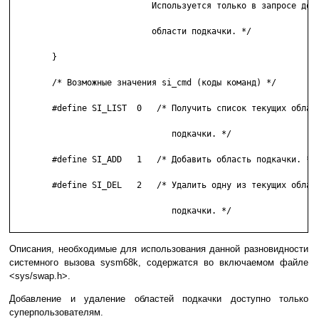
                            Используется только в запросе доба
                            области подкачки. */

        }

        /* Возможные значения si_cmd (коды команд) */

        #define SI_LIST  0   /* Получить список текущих област
                                подкачки. */

        #define SI_ADD   1   /* Добавить область подкачки. */

        #define SI_DEL   2   /* Удалить одну из текущих област
                                подкачки. */

Описания, необходимые для использования данной разновидности
системного вызова sysm68k, содержатся во включаемом файле
<sys/swap.h>.
Добавление и удаление областей подкачки доступно только
суперпользователям.