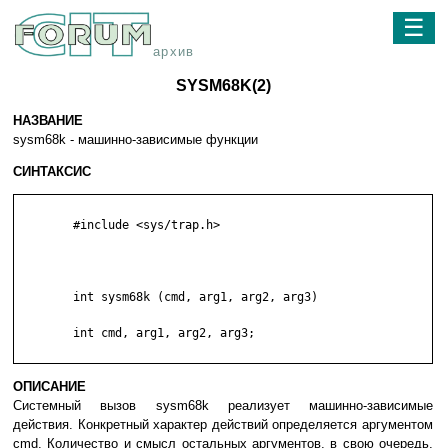
☰
архив
SYSM68K(2)
НАЗВАНИЕ
sysm68k - машинно-зависимые функции
СИНТАКСИС
        #include <sys/trap.h>

        int sysm68k (cmd, arg1, arg2, arg3)

        int cmd, arg1, arg2, arg3;

ОПИСАНИЕ
Системный вызов sysm68k реализует машинно-зависимые
действия. Конкретный характер действий определяется аргументом
cmd. Количество и смысл остальных аргументов, в свою очередь,