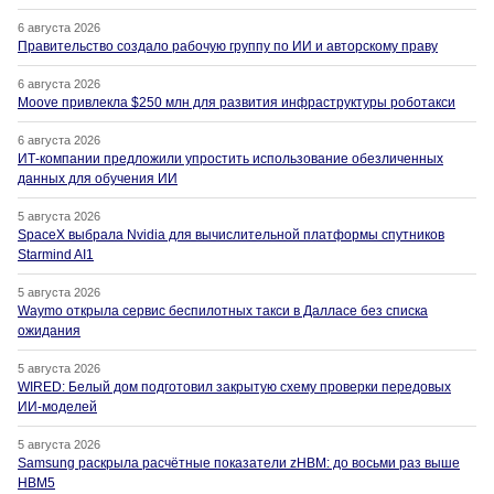
6 августа 2026
Правительство создало рабочую группу по ИИ и авторскому праву
6 августа 2026
Moove привлекла $250 млн для развития инфраструктуры роботакси
6 августа 2026
ИТ-компании предложили упростить использование обезличенных
данных для обучения ИИ
5 августа 2026
SpaceX выбрала Nvidia для вычислительной платформы спутников
Starmind AI1
5 августа 2026
Waymo открыла сервис беспилотных такси в Далласе без списка
ожидания
5 августа 2026
WIRED: Белый дом подготовил закрытую схему проверки передовых
ИИ-моделей
5 августа 2026
Samsung раскрыла расчётные показатели zHBM: до восьми раз выше
HBM5