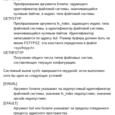
Преобразование аргумента fsname, задающего
идентификатор файловой системы, оканчивающийся
нулевым байтом, в индекс типа файловой системы.
GETFSTYP
Преобразование аргумента fs_index, задающего индекс типа
файловой системы, в идентификатор файловой системы,
оканчивающийся нулевым байтом. Идентификатор
записывается по адресу buf. Размер буфера должен быть не
менее FSTYPSZ; эта константа определена в файле
<sys/fstyp.h>.
GETNFSTYP
Получение общего числа типов файловых систем,
составляющих текущую конфигурацию.
Системный вызов sysfs завершается неудачей, если выполнено
хотя бы одно из следующих условий:
[EINVAL]
Аргумент fsname указывает на недопустимый идентификатор
файловой системы; значение fs_index недопустимо; значение
opcode недопустимо.
[EFAULT]
Аргумент buf или fsname указывает за пределы отведенного
процессу адресного пространства.