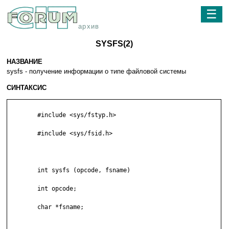
☰
архив
SYSFS(2)
НАЗВАНИЕ
sysfs - получение информации о типе файловой системы
СИНТАКСИС
        #include <sys/fstyp.h>

        #include <sys/fsid.h>

        int sysfs (opcode, fsname)

        int opcode;

        char *fsname;
