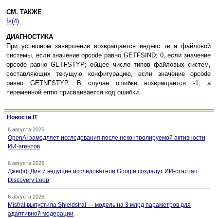
СМ. ТАКЖЕ
fs(4)
.
ДИАГНОСТИКА
При успешном завершении возвращается индекс типа файловой
системы, если значение opcode равно GETFSIND; 0, если значение
opcode равно GETFSTYP; общее число типов файловых систем,
составляющих текущую конфигурацию, если значение opcode
равно GETNFSTYP. В случае ошибки возвращается -1, а
переменной errno присваивается код ошибки.
Новости IT
6 августа 2026
OpenAI замедляет исследования после неконтролируемой активности
ИИ-агентов
6 августа 2026
Джефф Дин и ведущие исследователи Google создадут ИИ-стартап
Discovery Loop
6 августа 2026
Mistral выпустила Shieldstral — модель на 3 млрд параметров для
адаптивной модерации