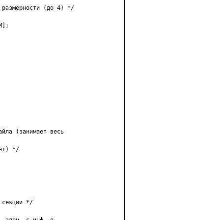
размерности (до 4) */

];

йла (занимает весь

т) */

секции */
