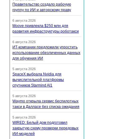
Правительство создало рабочую
группу по ИИ и авторскому праву
6 августа 2026
Moove привлекла $250 млн для
развития инфраструктуры роботакси
6 августа 2026
ИТ-компании предложили упростить
использование обезличенных данных
для обучения ИИ
5 августа 2026
SpaceX выбрала Nvidia для
вычислительной платформы
спутников Starmind AI1
5 августа 2026
Waymo открыла сервис беспилотных
такси в Далласе без списка ожидания
5 августа 2026
WIRED: Белый дом подготовил
закрытую схему проверки передовых
ИИ-моделей