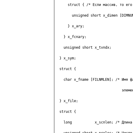
      struct { /* Если массив, то его 
        unsigned short x_dimen [DIMNUM
      } x_ary;

    } x_fcnary;

    unsigned short x_tvndx;

  } x_sym;

  struct {

    char x_fname [FILNMLEN]; /* Имя фа
                                элемен
  } x_file;

  struct {

    long           x_scnlen; /* Длина 