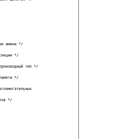
е имени */

екции */

роизводный тип */

амяти */

спомогательных

ов */
