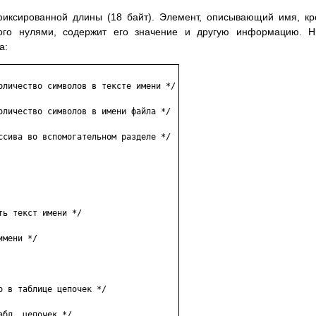
фиксированной длины (18 байт). Элемент, описывающий имя, к
ного нулями, содержит его значение и другую информацию. 
а:
оличество символов в тексте имени */

оличество символов в имени файла */

ссива во вспомогательном разделе */

ь текст имени */

мени */

 в таблице цепочек */

бл. цепочек */
