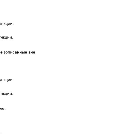
ункции.
нкции.
е (описанные вне
ункции.
нкции.
ле.
.