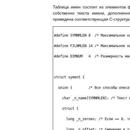
Таблица имен состоит из элементов 
собственно текста имени, дополнен
приведена соответствующая C-структур
#define SYMNMLEN 8  /* Максимальное к
#define FILNMLEN 14 /* Максимальное к
#define DIMNUM   4  /* Размерность ма
struct syment {

  union {        /* Все способы описат
    char _n_name[SYMNMLEN]; /* Текст и
    struct {

      long _n_zeroes; /* Если == 0, то
      long _n_offset; /* Смещение в та