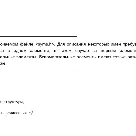
ючаемом файле <syms.h>. Для описания некоторых имен требу
ся в одном элементе; в таком случае за первым элемент
ельные элементы. Вспомогательные элементы имеют тот же раз
иже:
 структуры,

перечисления */
