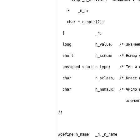
    }    _n_n;

    char *_n_nptr[2];

  }              _n;

  long           n_value;   /* Значени
  short          n_scnum;   /* Номер с
  unsigned short n_type;    /* Тип и п
  char           n_sclass;  /* Класс п
  char           n_numaux;  /* Число в
                               элемент
};

#define n_name   _n._n_name
