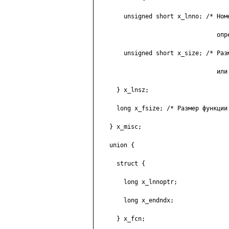
        unsigned short x_lnno; /* Номе
                                  опре
        unsigned short x_size; /* Разм
                                  или 
      } x_lnsz;

      long x_fsize; /* Размер функции 
    } x_misc;

    union {

      struct {

        long x_lnnoptr;

        long x_endndx;

      } x_fcn;
