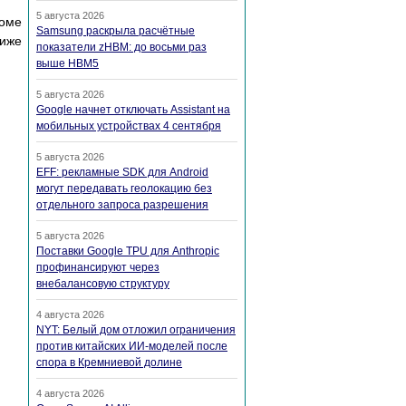
5 августа 2026
роме
Samsung раскрыла расчётные
Ниже
показатели zHBM: до восьми раз
выше HBM5
5 августа 2026
Google начнет отключать Assistant на
мобильных устройствах 4 сентября
5 августа 2026
EFF: рекламные SDK для Android
могут передавать геолокацию без
отдельного запроса разрешения
5 августа 2026
Поставки Google TPU для Anthropic
профинансируют через
внебалансовую структуру
4 августа 2026
NYT: Белый дом отложил ограничения
против китайских ИИ-моделей после
спора в Кремниевой долине
4 августа 2026