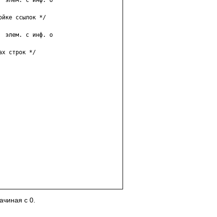
 элем. с инф. о

йке ссылок */

 элем. с инф. о

х строк */

чиная с 0.