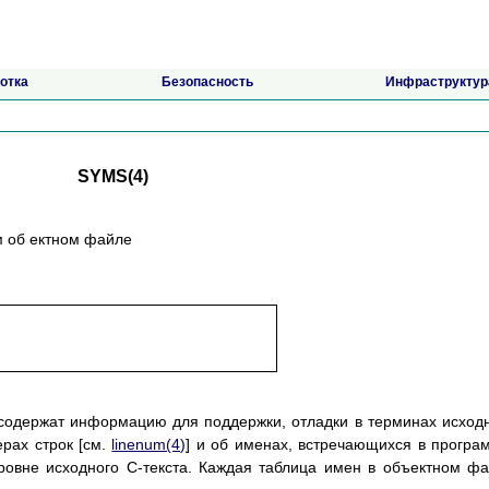
отка
Безопасность
Инфраструктур
SYMS(4)
м об ектном файле
одержат информацию для поддержки, отладки в терминах исход
рах строк [см.
linenum(4)
] и об именах, встречающихся в програ
ровне исходного C-текста. Каждая таблица имен в объектном ф