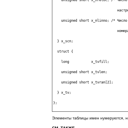
    unsigned short x_nreloc; /* Число 
                                настро
    unsigned short x_nlinno; /* Число 
                                номера
  } x_scn;

  struct {

    long           x_tvfill;

    unsigned short x_tvlen;

    unsigned short x_tvran[2];

  } x_tv;

};

Элементы таблицы имен нумеруются, на