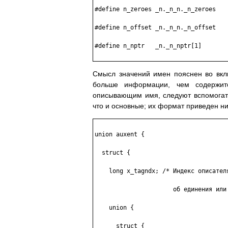
#define n_zeroes _n._n_n._n_zeroes

#define n_offset _n._n_n._n_offset

#define n_nptr   _n._n_nptr[1]

Смысл значений имен пояснен во вкл
больше информации, чем содержит
описывающим имя, следуют вспомогат
что и основные; их формат приведен н
union auxent {

  struct {

    long x_tagndx; /* Индекс описателя
                      об единения или 
    union {

      struct {
