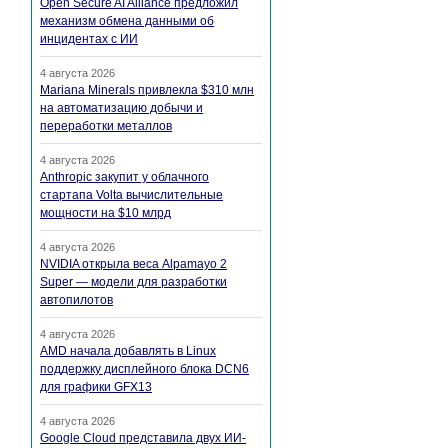
Open Secure AI Alliance предложил
механизм обмена данными об
инцидентах с ИИ
4 августа 2026
Mariana Minerals привлекла $310 млн
на автоматизацию добычи и
переработки металлов
4 августа 2026
Anthropic закупит у облачного
стартапа Volta вычислительные
мощности на $10 млрд
4 августа 2026
NVIDIA открыла веса Alpamayo 2
Super — модели для разработки
автопилотов
4 августа 2026
AMD начала добавлять в Linux
поддержку дисплейного блока DCN6
для графики GFX13
4 августа 2026
Google Cloud представила двух ИИ-