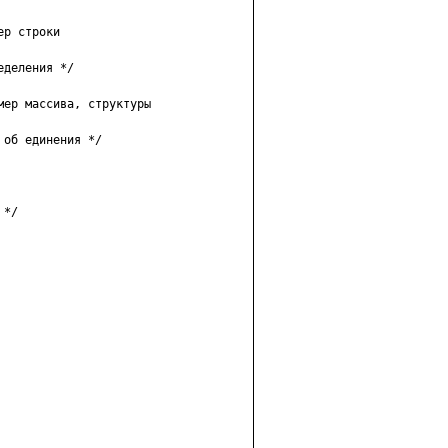
р строки

деления */

ер массива, структуры

об единения */

*/
