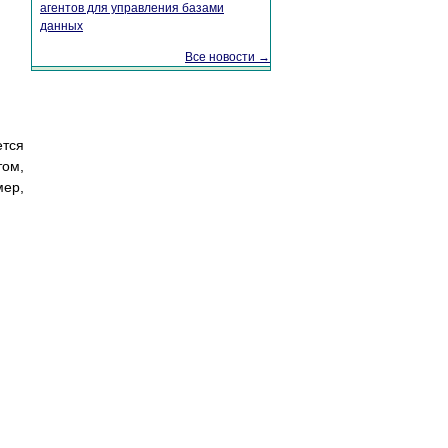
агентов для управления базами
данных
Все новости →
ется
ом,
мер,