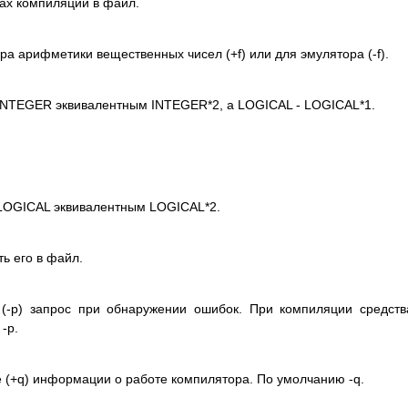
ах компиляции в файл.
ра арифметики вещественных чисел (+f) или для эмулятора (-f).
INTEGER эквивалентным INTEGER*2, а LOGICAL - LOGICAL*1.
 LOGICAL эквивалентным LOGICAL*2.
ь его в файл.
 (-p) запрос при обнаружении ошибок. При компиляции средст
-p.
 (+q) информации о работе компилятора. По умолчанию -q.