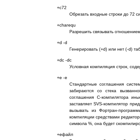
+c72
Обрезать входные строки до 72 с
+charequ
Разрешить связывать отношение
+d -d
Генерировать (+d) или нет (-d) т
+dc -dc
Условная компиляция строк, соде
+e -e
Стандартные соглашения сист
забираются со стека вызванн
соглашения C-компилятора ины
заставляет SVS-компилятор прид
вызывать из Фортран-программ
компиляции средствами редактор
символа %, она будет скомпили
+eфайл