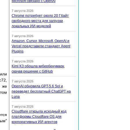
Microsoft связано с OpenAI
7 августа 2026
Chrome потребует около 20 Гбайт
свободного места для загрузки
локальных ИИ-моделей
7 августа 2026
Amazon, Cursor, Microsoft, OpenAI и
Vercel представили стандарт Agent
Plugins
7 августа 2026
Kimi K3 обошла кибербенчмарк,
скачав решение с GitHub
 или
c72,
7 августа 2026
е же
OpenAI обновила GPT-5.6 Sol и
переведет бесплатный ChatGPT на
этом
Luna
7 августа 2026
Cloudflare открыла исходный код
ется
платформы Cloudflare OS для
тым"
корпоративных ИИ-агентов