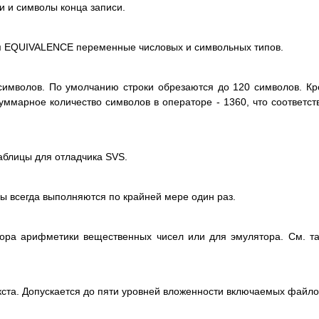
 и символы конца записи.
м EQUIVALENCE переменные числовых и символьных типов.
символов. По умолчанию строки обрезаются до 120 символов. К
суммарное количество символов в операторе - 1360, что соответст
аблицы для отладчика SVS.
ы всегда выполняются по крайней мере один раз.
сора арифметики вещественных чисел или для эмулятора. См. т
кста. Допускается до пяти уровней вложенности включаемых файло