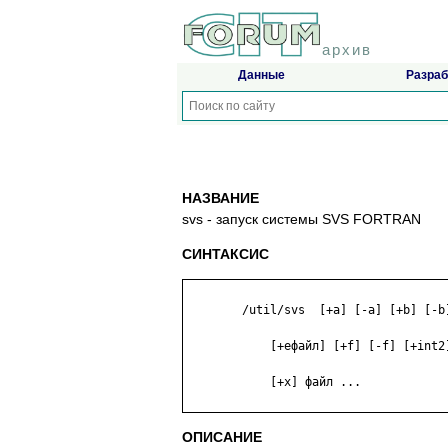
архив
Данные
Разраб
НАЗВАНИЕ
svs - запуск системы SVS FORTRAN
СИНТАКСИС
	/util/svs  [+a] [-a] [+b] [-b] [+c72] [+charequ] [+d] [-d] [+dc] [-dc] [

	    [+eфайл] [+f] [-f] [+int2] [+iфайл] [+log2] [+lфайл] [+p] [-p] [+q] 

	    [+x] файл ...

ОПИСАНИЕ