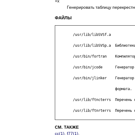
+x
Генерировать таблицу перекрестн
ФАЙЛЫ
	/usr/lib/libSVSf.a

	/usr/lib/libSVSp.a  Библиотеки времени выполнения.

	/usr/bin/fortran    Компилятор.

	/usr/bin/jcode      Генератор объектного кода SVS.

	/usr/bin/jlinker    Генератор объектных файлов обычного

	              	    формата.

	/usr/lib/ftncterrs  Перечень ошибок времени компиляции.

	/usr/lib/ftnrterrs  Перечень ошибок времени выполнения.

СМ. ТАКЖЕ
cc(1)
,
f77(1)
.