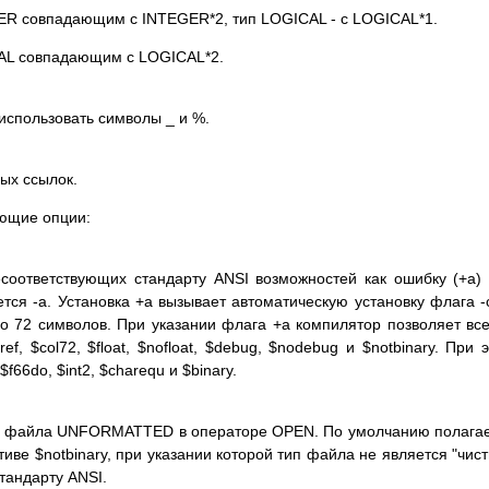
ER совпадающим с INTEGER*2, тип LOGICAL - с LOGICAL*1.
CAL совпадающим с LOGICAL*2.
использовать символы _ и %.
ых ссылок.
ующие опции:
соответствующих стандарту ANSI возможностей как ошибку (+a)
ется -a. Установка +a вызывает автоматическую установку флага -
о 72 символов. При указании флага +a компилятор позволяет вс
ef, $col72, $float, $nofloat, $debug, $nodebug и $notbinary. При 
66do, $int2, $charequ и $binary.
а файла UNFORMATTED в операторе OPEN. По умолчанию полага
иве $notbinary, при указании которой тип файла не является "чис
тандарту ANSI.