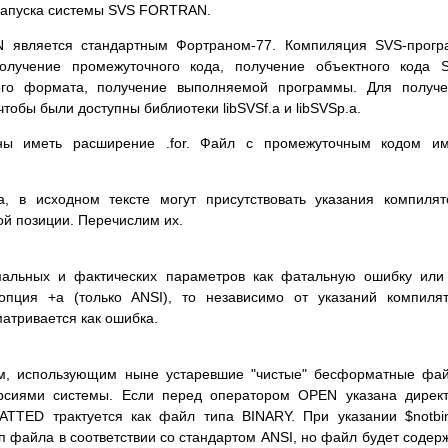
ля запуска системы SVS FORTRAN.
 является стандартным Фортраном-77. Компиляция SVS-прогр
лучение промежуточного кода, получение объектного кода S
ого формата, получение выполняемой программы. Для получе
обы были доступны библиотеки libSVSf.a и libSVSp.a.
ы иметь расширение .for. Файл с промежуточным кодом им
 в исходном тексте могут присутствовать указания компилят
й позиции. Перечислим их.
мальных и фактических параметров как фатальную ошибку или
опция +a (только ANSI), то независимо от указаний компиля
атривается как ошибка.
ам, использующим ныне устаревшие "чистые" бесформатные фа
рсиями системы. Если перед оператором OPEN указана дирек
TTED трактуется как файл типа BINARY. При указании $notbi
 файла в соответствии со стандартом ANSI, но файл будет содер