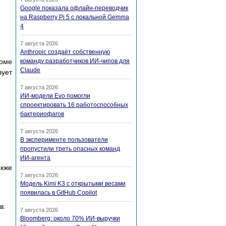
Google показала офлайн-переводчик
на Raspberry Pi 5 с локальной Gemma
4
7 августа 2026
Anthropic создаёт собственную
роме
команду разработчиков ИИ-чипов для
Claude
вует
7 августа 2026
ИИ-модели Evo помогли
спроектировать 16 работоспособных
бактериофагов
7 августа 2026
В эксперименте пользователи
пропустили треть опасных команд
ИИ-агента
акже
7 августа 2026
Модель Kimi K3 с открытыми весами
появилась в GitHub Copilot
в.
7 августа 2026
Bloomberg: около 70% ИИ-выручки