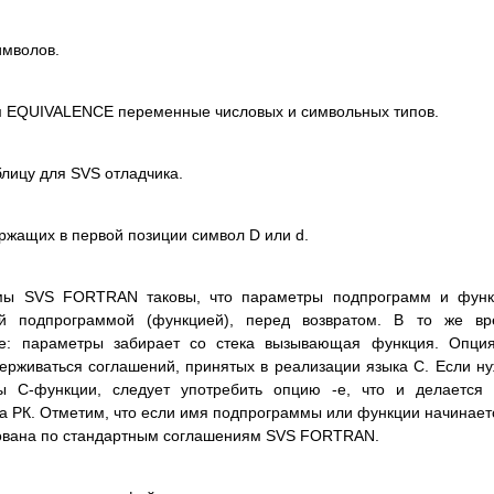
имволов.
м EQUIVALENCE переменные числовых и символьных типов.
аблицу для SVS отладчика.
ржащих в первой позиции символ D или d.
емы SVS FORTRAN таковы, что параметры подпрограмм и функ
ой подпрограммой (функцией), перед возвратом. В то же вр
е: параметры забирает со стека вызывающая функция. Опция
ерживаться соглашений, принятых в реализации языка C. Если н
ы C-функции, следует употребить опцию -e, что и делается
а РК. Отметим, что если имя подпрограммы или функции начинает
рована по стандартным соглашениям SVS FORTRAN.