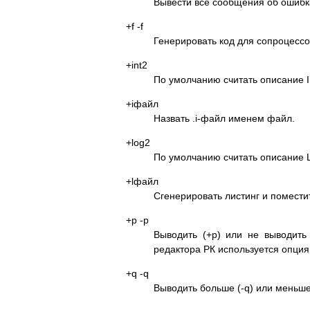
Вывести все сообщения об ошибк
+f -f
Генерировать код для сопроцессо
+int2
По умолчанию считать описание 
+iфайл
Назвать .i-файл именем файл.
+log2
По умолчанию считать описание
+lфайл
Сгенерировать листинг и поместит
+p -p
Выводить (+p) или не выводить
редактора РК используется опция 
+q -q
Выводить больше (-q) или меньше