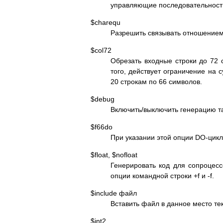
управляющие последовательности
$charequ
Разрешить связывать отношение
$col72
Обрезать входные строки до 72 
того, действует ограничение на 
20 строкам по 66 символов.
$debug
Включить/выключить генерацию т
$f66do
При указании этой опции DO-цикл
$float, $nofloat
Генерировать код для сопроцес
опции командной строки +f и -f.
$include файл
Вставить файл в данное место те
$int2