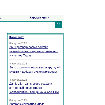
а
Курсы и книги
🔍
Новости IT
8 августа 2026
AMD договорилась о покупке
разработчика специализированных
ИИ-чипов Taalas
8 августа 2026
Suno ограничит массовую выгрузку AI-
музыки и добавит аудиомаркировку
8 августа 2026
Для MoS₂-транзистора создали
затворный диэлектрик с
эквивалентной толщиной около 1 нм
8 августа 2026
Anthropic сократила число