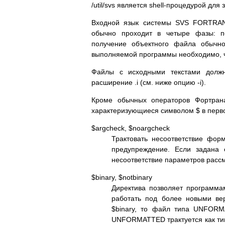
/util/svs является shell-процедурой д
Входной язык системы SVS FORTRAN
обычно проходит в четыре фазы: по
получение объектного файла обычн
выполняемой программы необходимо, чт
Файлы с исходными текстами должн
расширение .i (см. ниже опцию -i).
Кроме обычных операторов Фортрана,
характеризующиеся символом $ в перво
$argcheck, $noargcheck
Трактовать несоответствие фор
предупреждение. Если задана 
несоответствие параметров рассм
$binary, $notbinary
Директива позволяет программ
работать под более новыми ве
$binary, то файл типа UNFORMA
UNFORMATTED трактуется как тип