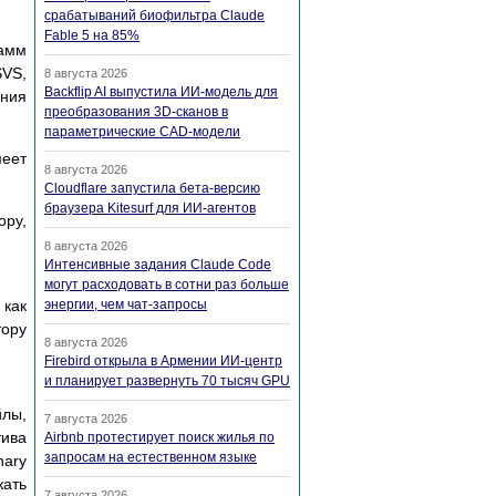
срабатываний биофильтра Claude
Fable 5 на 85%
амм
VS,
8 августа 2026
Backflip AI выпустила ИИ-модель для
ния
преобразования 3D-сканов в
параметрические CAD-модели
еет
8 августа 2026
Cloudflare запустила бета-версию
браузера Kitesurf для ИИ-агентов
ору,
8 августа 2026
Интенсивные задания Claude Code
могут расходовать в сотни раз больше
 как
энергии, чем чат-запросы
тору
8 августа 2026
Firebird открыла в Армении ИИ-центр
и планирует развернуть 70 тысяч GPU
йлы,
7 августа 2026
тива
Airbnb протестирует поиск жилья по
запросам на естественном языке
nary
жать
7 августа 2026