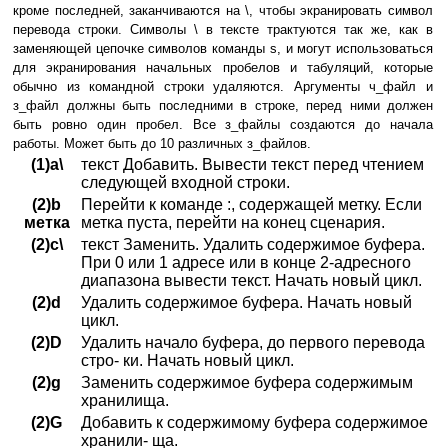
кроме последней, заканчиваются на \, чтобы экранировать символ
перевода строки. Символы \ в тексте трактуются так же, как в
заменяющей цепочке символов команды s, и могут использоваться
для экранирования начальных пробелов и табуляций, которые
обычно из командной строки удаляются. Аргументы ч_файл и
з_файл должны быть последними в строке, перед ними должен
быть ровно один пробел. Все з_файлы создаются до начала
работы. Может быть до 10 различных з_файлов.
(1)a\
текст Добавить. Вывести текст перед чтением
следующей входной строки.
(2)b
Перейти к команде :, содержащей метку. Если
метка
метка пуста, перейти на конец сценария.
(2)c\
текст Заменить. Удалить содержимое буфера.
При 0 или 1 адресе или в конце 2-адресного
диапазона вывести текст. Начать новый цикл.
(2)d
Удалить содержимое буфера. Начать новый
цикл.
(2)D
Удалить начало буфера, до первого перевода
стро- ки. Начать новый цикл.
(2)g
Заменить содержимое буфера содержимым
хранилища.
(2)G
Добавить к содержимому буфера содержимое
хранили- ща.