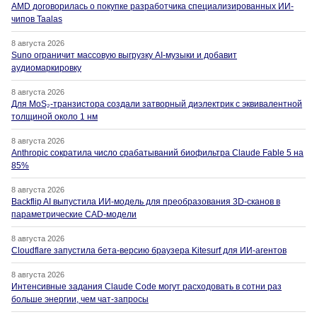
AMD договорилась о покупке разработчика специализированных ИИ-
чипов Taalas
8 августа 2026
Suno ограничит массовую выгрузку AI-музыки и добавит
аудиомаркировку
8 августа 2026
Для MoS₂-транзистора создали затворный диэлектрик с эквивалентной
толщиной около 1 нм
8 августа 2026
Anthropic сократила число срабатываний биофильтра Claude Fable 5 на
85%
8 августа 2026
Backflip AI выпустила ИИ-модель для преобразования 3D-сканов в
параметрические CAD-модели
8 августа 2026
Cloudflare запустила бета-версию браузера Kitesurf для ИИ-агентов
8 августа 2026
Интенсивные задания Claude Code могут расходовать в сотни раз
больше энергии, чем чат-запросы