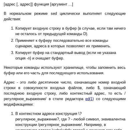
[адрес [, адрес]] функция [аргумент ...]
В нормальном режиме sed циклически выполняет следующие
действия:
Копирует входную строку в буфер (в случае, если там ничего
не осталось от предыдущей команды D).
Применяет к буферу последовательно все команды
сценария, адреса в которых позволяют их применить.
Копирует буфер на стандартный вывод (если не указана
опция -n) и очищает буфер.
Некоторые команды используют хранилище, чтобы запомнить весь
буфер или его часть для последующего использования.
Адрес - это либо десятичное число, означающее номер входной
строки в совокупности входных файлов, либо $, означающий
последнюю входную строку, либо контекстный адрес, то есть /
регулярное_выражение/ в стиле редактора
ed(1)
со следующими
модификациями:
В контекстном адресе конструкция \?
регулярное_выражение?, где ? - любой символ, эквивалентна
конструкции /регулярное_выражение/. Например, в