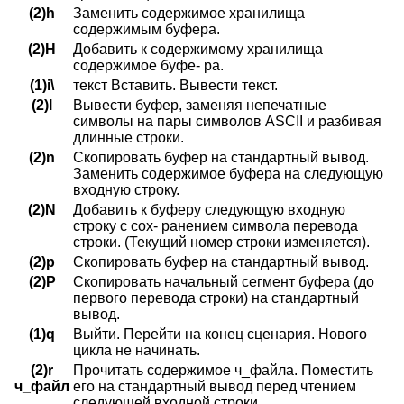
(2)h
Заменить содержимое хранилища
содержимым буфера.
(2)H
Добавить к содержимому хранилища
содержимое буфе- ра.
(1)i\
текст Вставить. Вывести текст.
(2)l
Вывести буфер, заменяя непечатные
символы на пары символов ASCII и разбивая
длинные строки.
(2)n
Скопировать буфер на стандартный вывод.
Заменить содержимое буфера на следующую
входную строку.
(2)N
Добавить к буферу следующую входную
строку с сох- ранением символа перевода
строки. (Текущий номер строки изменяется).
(2)p
Скопировать буфер на стандартный вывод.
(2)P
Скопировать начальный сегмент буфера (до
первого перевода строки) на стандартный
вывод.
(1)q
Выйти. Перейти на конец сценария. Нового
цикла не начинать.
(2)r
Прочитать содержимое ч_файла. Поместить
ч_файл
его на стандартный вывод перед чтением
следующей входной строки.