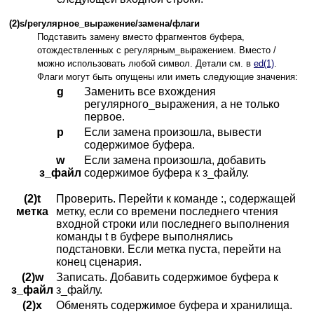
(2)s/регулярное_выражение/замена/флаги
Подставить замену вместо фрагментов буфера,
отождествленных с регулярным_выражением. Вместо /
можно использовать любой символ. Детали см. в
ed(1)
.
Флаги могут быть опущены или иметь следующие значения:
g
Заменить все вхождения
регулярного_выражения, а не только
первое.
p
Если замена произошла, вывести
содержимое буфера.
w
Если замена произошла, добавить
з_файл
содержимое буфера к з_файлу.
(2)t
Проверить. Перейти к команде :, содержащей
метка
метку, если со времени последнего чтения
входной строки или последнего выполнения
команды t в буфере выполнялись
подстановки. Если метка пуста, перейти на
конец сценария.
(2)w
Записать. Добавить содержимое буфера к
з_файл
з_файлу.
(2)x
Обменять содержимое буфера и хранилища.