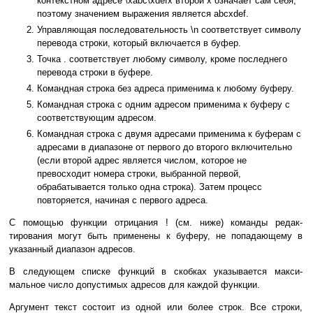
контекстном адресе \xabc\xdefx второй x означает сам себя,
поэтому значением выражения является abcxdef.
Управляющая последовательность \n соответствует символу
перевода строки, который включается в буфер.
Точка . соответствует любому символу, кроме последнего
перевода строки в буфере.
Командная строка без адреса применима к любому буферу.
Командная строка с одним адресом применима к буферу с
соответствующим адресом.
Командная строка с двумя адресами применима к буферам с
адресами в диапазоне от первого до второго включительно
(если второй адрес является числом, которое не
превосходит номера строки, выбранной первой,
обрабатывается только одна строка). Затем процесс
повторяется, начиная с первого адреса.
С помощью функции отрицания ! (см. ниже) команды редак-
тирования могут быть применены к буферу, не попадающему в
указанный диапазон адресов.
В следующем списке функций в скобках указывается макси-
мальное число допустимых адресов для каждой функции.
Аргумент текст состоит из одной или более строк. Все строки,