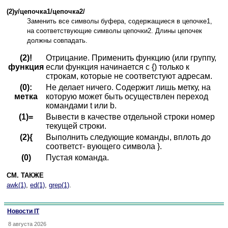
(2)y/цепочка1/цепочка2/
Заменить все символы буфера, содержащиеся в цепочке1,
на соответствующие символы цепочки2. Длины цепочек
должны совпадать.
(2)!
Отрицание. Применить функцию (или группу,
функция
если функция начинается с {) только к
строкам, которые не соответстуют адресам.
(0):
Не делает ничего. Содержит лишь метку, на
метка
которую может быть осуществлен переход
командами t или b.
(1)=
Вывести в качестве отдельной строки номер
текущей строки.
(2){
Выполнить следующие команды, вплоть до
соответст- вующего символа }.
(0)
Пустая команда.
СМ. ТАКЖЕ
awk(1)
,
ed(1)
,
grep(1)
.
Новости IT
8 августа 2026