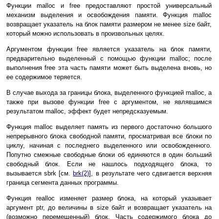
Функции malloc и free предоставляют простой универсальный
механизм выделения и освобождения памяти. Функция malloc
возвращает указатель на блок памяти размером не менее size байт,
который можно использовать в произвольных целях.
Аргументом функции free является указатель на блок памяти,
предварительно выделенный с помощью функции malloc; после
выполнения free эта часть памяти может быть выделена вновь, но
ее содержимое теряется.
В случае выхода за границы блока, выделенного функцией malloc, а
также при вызове функции free с аргументом, не являвшимся
результатом malloc, эффект будет непредсказуемым.
Функция malloc выделяет память из первого достаточно большого
непрерывного блока свободной памяти, просматривая все блоки по
циклу, начиная с последнего выделенного или освобожденного.
Попутно смежные свободные блоки об единяются в один больший
свободный блок. Если не нашлось подходящего блока, то
вызывается sbrk [см.
brk(2)
], в результате чего сдвигается верхняя
граница сегмента данных программы.
Функция realloc изменяет размер блока, на который указывает
аргумент ptr, до величины в size байт и возвращает указатель на
(возможно перемещенный) блок. Часть содержимого блока до