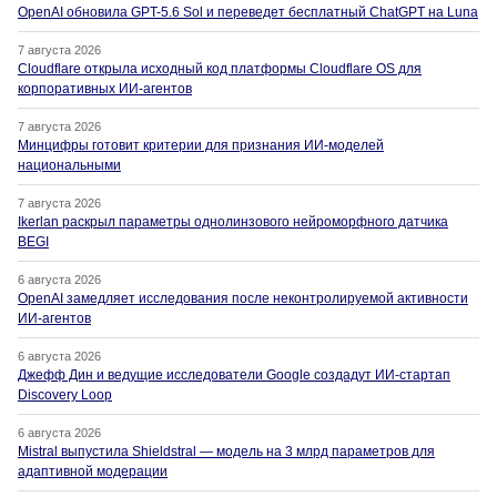
OpenAI обновила GPT-5.6 Sol и переведет бесплатный ChatGPT на Luna
7 августа 2026
Cloudflare открыла исходный код платформы Cloudflare OS для
корпоративных ИИ-агентов
7 августа 2026
Минцифры готовит критерии для признания ИИ-моделей
национальными
7 августа 2026
Ikerlan раскрыл параметры однолинзового нейроморфного датчика
BEGI
6 августа 2026
OpenAI замедляет исследования после неконтролируемой активности
ИИ-агентов
6 августа 2026
Джефф Дин и ведущие исследователи Google создадут ИИ-стартап
Discovery Loop
6 августа 2026
Mistral выпустила Shieldstral — модель на 3 млрд параметров для
адаптивной модерации