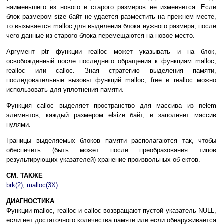
наименьшего из нового и старого размеров не изменяется. Если
блок размером size байт не удается разместить на прежнем месте,
то вызывается malloc для выделения блока нужного размера, после
чего данные из старого блока перемещаются на новое место.
Аргумент ptr функции realloc может указывать и на блок,
освобожденный после последнего обращения к функциям malloc,
realloc или calloc. Зная стратегию выделения памяти,
последовательные вызовы функций malloc, free и realloc можно
использовать для уплотнения памяти.
Функция calloc выделяет пространство для массива из nelem
элементов, каждый размером elsize байт, и заполняет массив
нулями.
Границы выделяемых блоков памяти располагаются так, чтобы
обеспечить (быть может после преобразования типов
результирующих указателей) хранение произвольных об ектов.
СМ. ТАКЖЕ
brk(2)
,
malloc(3X)
.
ДИАГНОСТИКА
Функции malloc, realloc и calloc возвращают пустой указатель NULL,
если нет достаточного количества памяти или если обнаруживается