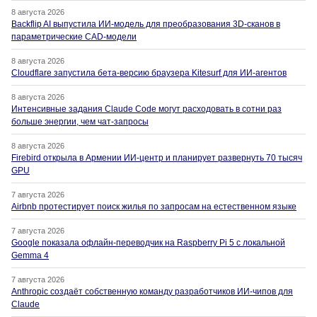
8 августа 2026
Backflip AI выпустила ИИ-модель для преобразования 3D-сканов в
параметрические CAD-модели
8 августа 2026
Cloudflare запустила бета-версию браузера Kitesurf для ИИ-агентов
8 августа 2026
Интенсивные задания Claude Code могут расходовать в сотни раз
больше энергии, чем чат-запросы
8 августа 2026
Firebird открыла в Армении ИИ-центр и планирует развернуть 70 тысяч
GPU
7 августа 2026
Airbnb протестирует поиск жилья по запросам на естественном языке
7 августа 2026
Google показала офлайн-переводчик на Raspberry Pi 5 с локальной
Gemma 4
7 августа 2026
Anthropic создаёт собственную команду разработчиков ИИ-чипов для
Claude