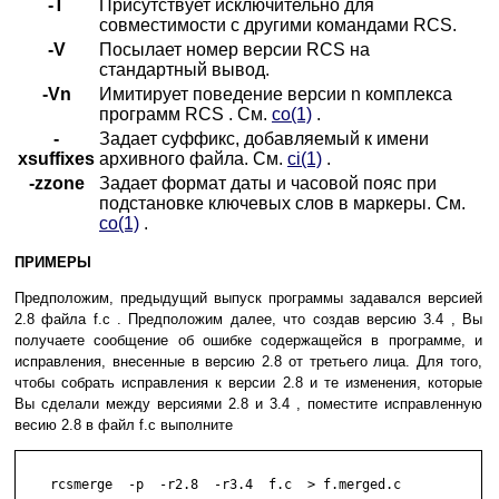
-T
Присутствует исключительно для
совместимости с другими командами RCS.
-V
Посылает номер версии RCS на
стандартный вывод.
-Vn
Имитирует поведение версии n комплекса
программ RCS . См.
co(1)
.
-
Задает суффикс, добавляемый к имени
xsuffixes
архивного файла. См.
ci(1)
.
-zzone
Задает формат даты и часовой пояс при
подстановке ключевых слов в маркеры. См.
co(1)
.
ПРИМЕРЫ
Предположим, предыдущий выпуск программы задавался версией
2.8 файла f.c . Предположим далее, что создав версию 3.4 , Вы
получаете сообщение об ошибке содержащейся в программе, и
исправления, внесенные в версию 2.8 от третьего лица. Для того,
чтобы собрать исправления к версии 2.8 и те изменения, которые
Вы сделали между версиями 2.8 и 3.4 , поместите исправленную
весию 2.8 в файл f.c выполните
    rcsmerge  -p  -r2.8  -r3.4  f.c  > f.merged.c
