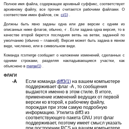
Полное имя файла, содержащее архивный суффикс, соответствует
архивному файлу, все прочие считаются рабочими файлами. О
соответствии имен файлов, см.
ci(1)
.
Должны быть явно заданы одна или две версии с одним из
описанных ниже флагов, обычно, -r . Если задана одна версия, то в
качестве второй берется последняя ветвь на ветви, заданной по
умолчанию (обычно -- главной). Версия может быть задана в явном
виде, численно, или в символьном виде.
Команда rcsmerge сообщает о наложении изменений, сделанных с
одними строками, разделяя накладывающиеся участки, как
объяснено в
merge(1)
.
ФЛАГИ
-A
Если команда
diff3(1)
на вашем компьютере
поддерживает флаг -A , то сообщения
выдаются именно в этом стиле. В итоге,
применение изменений ведущих от первой
версии ко второй, к рабочему файлу,
порождая при этом самую подробную
информацию. Утилита diff3 из
соответствующего пакета GNU этот флаг
поддерживает, поэтому имеет смысл указать
при построении RCS на вашем компьютере,