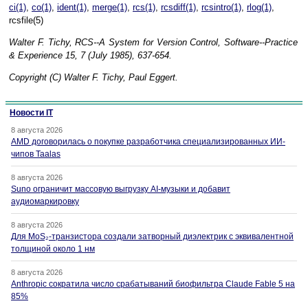
ci(1)
,
co(1)
,
ident(1)
,
merge(1)
,
rcs(1)
,
rcsdiff(1)
,
rcsintro(1)
,
rlog(1)
,
rcsfile(5)
Walter F. Tichy, RCS--A System for Version Control, Software--Practice
& Experience 15, 7 (July 1985), 637-654.
Copyright (C) Walter F. Tichy, Paul Eggert.
Новости IT
8 августа 2026
AMD договорилась о покупке разработчика специализированных ИИ-
чипов Taalas
8 августа 2026
Suno ограничит массовую выгрузку AI-музыки и добавит
аудиомаркировку
8 августа 2026
Для MoS₂-транзистора создали затворный диэлектрик с эквивалентной
толщиной около 1 нм
8 августа 2026
Anthropic сократила число срабатываний биофильтра Claude Fable 5 на
85%