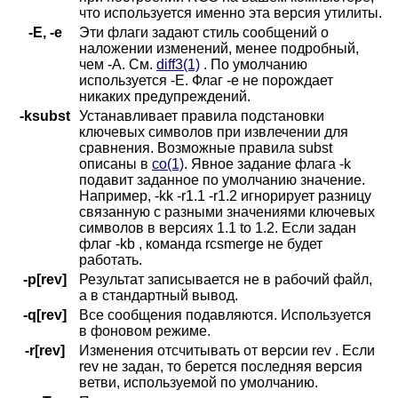
что используется именно эта версия утилиты.
-E, -e
Эти флаги задают стиль сообщений о
наложении изменений, менее подробный,
чем -A. См.
diff3(1)
. По умолчанию
используется -E. Флаг -e не порождает
никаких предупреждений.
-ksubst
Устанавливает правила подстановки
ключевых символов при извлечении для
сравнения. Возможные правила subst
описаны в
co(1)
. Явное задание флага -k
подавит заданное по умолчанию значение.
Например, -kk -r1.1 -r1.2 игнорирует разницу
связанную с разными значениями ключевых
символов в версиях 1.1 to 1.2. Если задан
флаг -kb , команда rcsmerge не будет
работать.
-p[rev]
Результат записывается не в рабочий файл,
а в стандартный вывод.
-q[rev]
Все сообщения подавляются. Используется
в фоновом режиме.
-r[rev]
Изменения отсчитывать от версии rev . Если
rev не задан, то берется последняя версия
ветви, используемой по умолчанию.