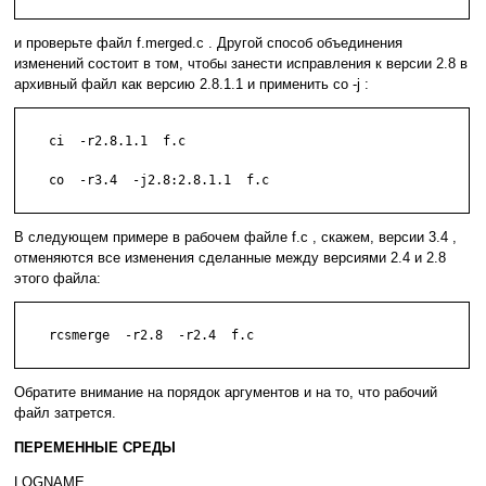
и проверьте файл f.merged.c . Другой способ объединения
изменений состоит в том, чтобы занести исправления к версии 2.8 в
архивный файл как версию 2.8.1.1 и применить co -j :
    ci  -r2.8.1.1  f.c

    co  -r3.4  -j2.8:2.8.1.1  f.c

В следующем примере в рабочем файле f.c , скажем, версии 3.4 ,
отменяются все изменения сделанные между версиями 2.4 и 2.8
этого файла:
    rcsmerge  -r2.8  -r2.4  f.c

Обратите внимание на порядок аргументов и на то, что рабочий
файл затрется.
ПЕРЕМЕННЫЕ СРЕДЫ
LOGNAME