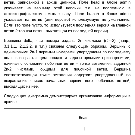
ветви, записанной в архив целиком. Поле head в блоке admin
указывает на вершину этой цепочки, т.е. на последнюю в
лексикографическом смысле пару. Поле branch в блоке admin
указывает на ветвь (или версию) используемую по умолчанию.
Если это поле пусто, то используется последняя версия на главной
ветви (старшая ветвь, выходящая из последней версии).
Вершины delta, чьи номера заданы 2n числами (n>=2) (напр.,
3.1.1.1, 2.1.2.2, и т.п.) связаны следующим образом. Вершины с
одинаковыми 2n-1 первыми номерами, упорядочены по последнему
полю в возрастающем порядке и заданы прямыми приращениями,
начиная с основания побочной ветви -- точке ветвления, заданной
2n-2 числами, общими для побочной ветви. Вершина
соответствующая точке ветвления содержит упорядоченный по
возрастанию список начальных вершин всех побочных ветвей,
выходящих из нее.
Следующая диаграмма демонстрирует организацию информации в
архиве.
	                           Head

	                             |
