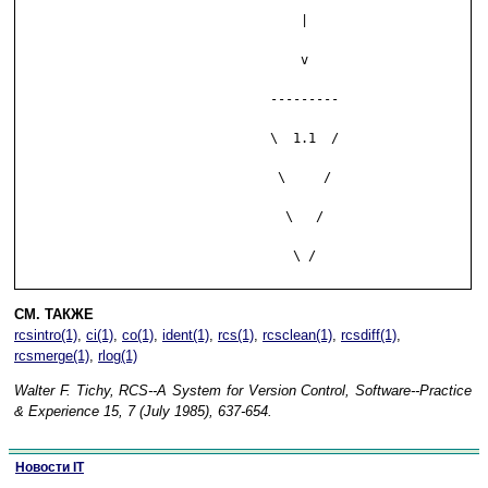
        	                     |

	                             v

	                         ---------

	                         \  1.1  /

	                          \     /

	                           \   /

	                            \ /

СМ. ТАКЖЕ
rcsintro(1)
,
ci(1)
,
co(1)
,
ident(1)
,
rcs(1)
,
rcsclean(1)
,
rcsdiff(1)
,
rcsmerge(1)
,
rlog(1)
Walter F. Tichy, RCS--A System for Version Control, Software--Practice
& Experience 15, 7 (July 1985), 637-654.
Новости IT