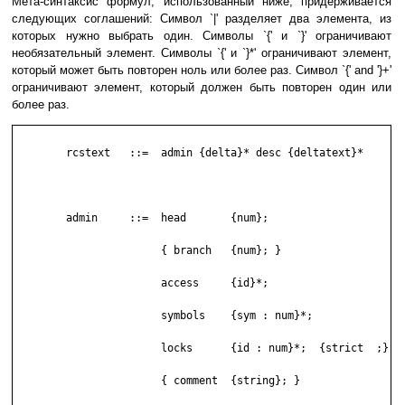
Мета-синтаксис формул, использованный ниже, придерживается
следующих соглашений: Символ `|' разделяет два элемента, из
которых нужно выбрать один. Символы `{' и `}' ограничивают
необязательный элемент. Символы `{' и `}*' ограничивают элемент,
который может быть повторен ноль или более раз. Символ `{' and '}+'
ограничивают элемент, который должен быть повторен один или
более раз.
	rcstext   ::=  admin {delta}* desc {deltatext}*

	admin     ::=  head       {num};

	               { branch   {num}; }

	               access     {id}*;

	               symbols    {sym : num}*;

	               locks      {id : num}*;  {strict  ;}

	               { comment  {string}; }
