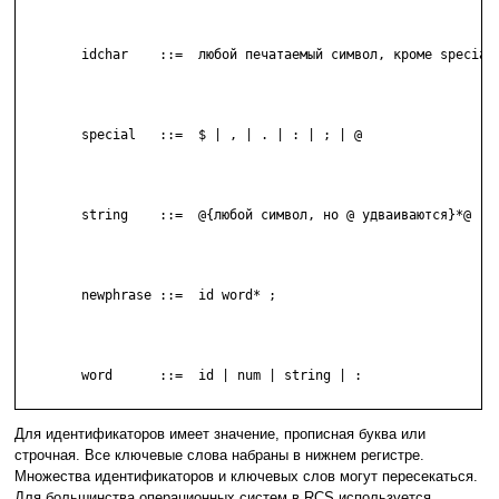
	idchar    ::=  любой печатаемый символ, кроме special

	special   ::=  $ | , | . | : | ; | @

	string    ::=  @{любой символ, но @ удваиваются}*@

	newphrase ::=  id word* ;

	word      ::=  id | num | string | :

Для идентификаторов имеет значение, прописная буква или
строчная. Все ключевые слова набраны в нижнем регистре.
Множества идентификаторов и ключевых слов могут пересекаться.
Для большинства операционных систем в RCS используется