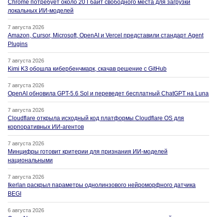
Chrome потребует около 20 Гбайт свободного места для загрузки
локальных ИИ-моделей
7 августа 2026
Amazon, Cursor, Microsoft, OpenAI и Vercel представили стандарт Agent
Plugins
7 августа 2026
Kimi K3 обошла кибербенчмарк, скачав решение с GitHub
7 августа 2026
OpenAI обновила GPT-5.6 Sol и переведет бесплатный ChatGPT на Luna
7 августа 2026
Cloudflare открыла исходный код платформы Cloudflare OS для
корпоративных ИИ-агентов
7 августа 2026
Минцифры готовит критерии для признания ИИ-моделей
национальными
7 августа 2026
Ikerlan раскрыл параметры однолинзового нейроморфного датчика
BEGI
6 августа 2026