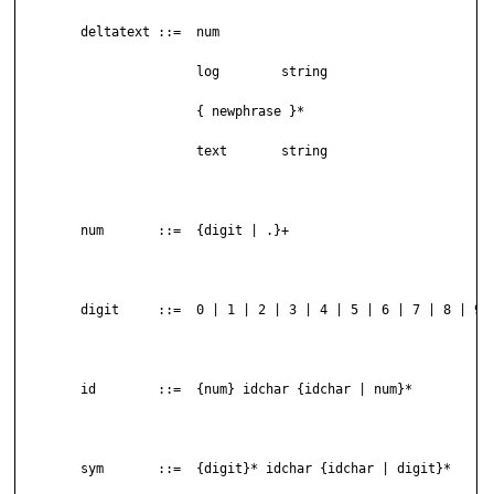
	deltatext ::=  num

	               log        string

	               { newphrase }*

	               text       string

	num       ::=  {digit | .}+

	digit     ::=  0 | 1 | 2 | 3 | 4 | 5 | 6 | 7 | 8 | 9

	id        ::=  {num} idchar {idchar | num}*

	sym       ::=  {digit}* idchar {idchar | digit}*
