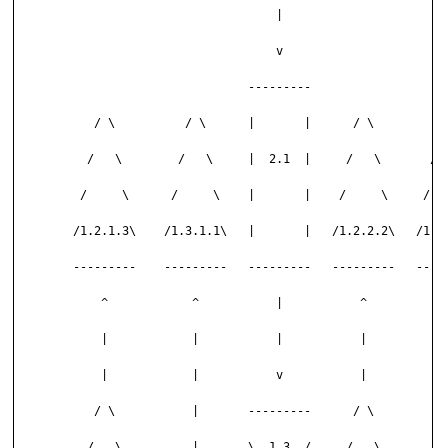
	                             |

	                             v                        / \

	                         ---------                   /   \

	   / \          / \      |       |      / \         /     \

	  /   \        /   \     |  2.1  |     /   \       /       \

	 /     \      /     \    |       |    /     \     /         \

	/1.2.1.3\    /1.3.1.1\   |       |   /1.2.2.2\   /1.2.2.1.1.1\

	---------    ---------   ---------   ---------   -------------

	    ^            ^           |           ^             ^

	    |            |           |           |             |

	    |            |           v           |             |

	   / \           |       ---------      / \            |

	  /   \          |       \  1.3  /     /   \           |
