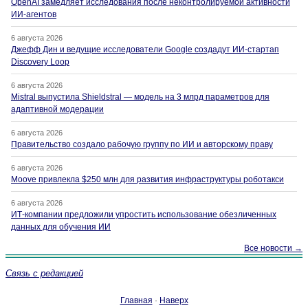
OpenAI замедляет исследования после неконтролируемой активности
ИИ-агентов
6 августа 2026
Джефф Дин и ведущие исследователи Google создадут ИИ-стартап
Discovery Loop
6 августа 2026
Mistral выпустила Shieldstral — модель на 3 млрд параметров для
адаптивной модерации
6 августа 2026
Правительство создало рабочую группу по ИИ и авторскому праву
6 августа 2026
Moove привлекла $250 млн для развития инфраструктуры роботакси
6 августа 2026
ИТ-компании предложили упростить использование обезличенных
данных для обучения ИИ
Все новости →
Связь с редакцией
Главная
·
Наверх