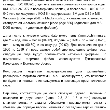
стандарт ISO 8859/1 , где печатаемыми символами считаются коды
041-176 и 240-377 в восьмеричной записи, а пробелами -- 010-015 и
040 (что согласуется с КОИ-8 и кодировками IBM для OS2 и MS-
Windows [code page 2041] и Mackintosh для славянских языков, но
стандартная и альтернативная [code page 866] кодировки для MS-
DOS приводят к двоичным файлам).
Даты после ключевого слова date имеют вид Y.mm.dd.hh.mm.ss,
где Y -- год, mm -- месяц (01-12), dd день -- (01-31), hh -- час (00-23),
mm -- минута (00-59), и ss секунда (00-60). Для обозначения дат с
1900 по 1999 Y представляет собой две последние цифры года;
следующие года будут обозначаться четырьмя цифрами. Во
внутреннем формате файла используются Григорианский
Календарь и Всемирное Время.
Конструкция newphrase зарезервирована для дальнейшего
расширения формата системы RCS. Гарантируется, что newphrase
не будет начинаться с используемых в настоящее время ключевых
слов.
Вершины, соответствующие delta образуют дерево. Вершины с
номерами из двух чисел (напр., 2.3, 2.1, 1.3, и т.п.) образуют
главную ветвь, и заданы обратными приращениями текста в
убывающем порядке версий, начиная с последней версии главной