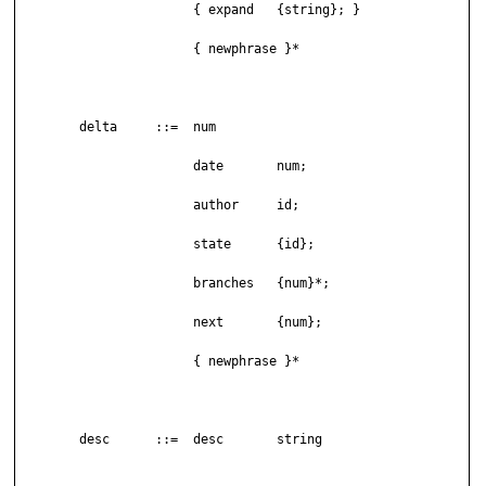
	               { expand   {string}; }

	               { newphrase }*

	delta     ::=  num

	               date       num;

	               author     id;

	               state      {id};

	               branches   {num}*;

	               next       {num};

	               { newphrase }*

	desc      ::=  desc       string
