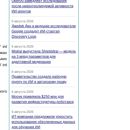
OpenAI замедляет исследования
после неконтролируемой активности
ИИ-агентов
6 августа 2026
Джефф Дин и ведущие исследователи
Google создадут ИИ-стартап
Discovery Loop
 int
6 августа 2026
Mistral выпустила Shieldstral — модель
вках
на 3 млрд параметров для
ьких
адаптивной модерации
 int
6 августа 2026
Правительство создало рабочую
группу по ИИ и авторскому праву
ного
6 августа 2026
Moove привлекла $250 млн для
развития инфраструктуры роботакси
6 августа 2026
ИТ-компании предложили упростить
использование обезличенных данных
для обучения ИИ