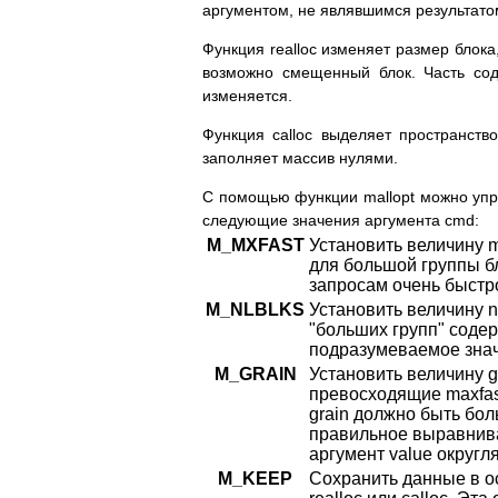
аргументом, не являвшимся результато
Функция realloc изменяет размер блока,
возможно смещенный блок. Часть сод
изменяется.
Функция calloc выделяет пространств
заполняет массив нулями.
С помощью функции mallopt можно упр
следующие значения аргумента cmd:
M_MXFAST
Установить величину m
для большой группы бл
запросам очень быстр
M_NLBLKS
Установить величину 
"больших групп" содер
подразумеваемое знач
M_GRAIN
Установить величину g
превосходящие maxfast
grain должно быть бол
правильное выравнива
аргумент value округл
M_KEEP
Сохранить данные в о