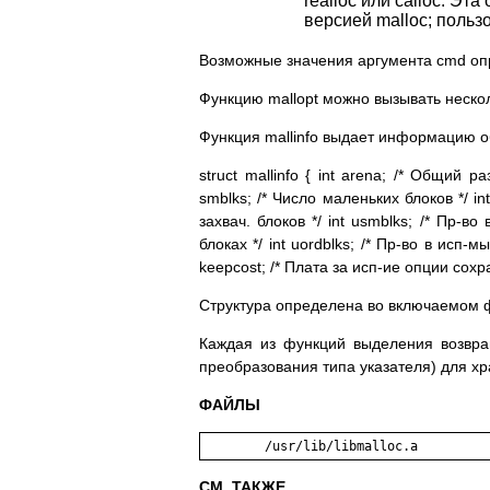
realloc или calloc. Э
версией malloc; польз
Возможные значения аргумента cmd оп
Функцию mallopt можно вызывать нескол
Функция mallinfo выдает информацию о
struct mallinfo { int arena; /* Общий р
smblks; /* Число маленьких блоков */ int
захвач. блоков */ int usmblks; /* Пр-во
блоках */ int uordblks; /* Пр-во в исп-м
keepcost; /* Плата за исп-ие опции сохра
Структура определена во включаемом ф
Каждая из функций выделения возвра
преобразования типа указателя) для х
ФАЙЛЫ
СМ. ТАКЖЕ