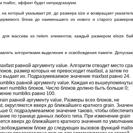
м malloc, эффект будет непредсказуем.
 на который указывает ptr, до размера size и возвращает указател
ержимого блока до наименьшего из нового и старого размеро
о для массива из nelem элементов, каждый размером elsize бай
авлять алгоритмами выделения и освобождения памяти. Допуска
axfast равной аргументу value. Алгоритм отводит место сра
оков, размер которых не превосходит maxfast, а затем по
о выдает их. Подразумеваемое значение maxfast равно 24.
numblks равной аргументу value. Каждая из вышеупомянуты
жит numblks блоков. Число блоков должно быть больше 0;
ение numblks равно 100.
rain равной аргументу value. Размеры всех блоков, не
, округляются вверх до ближайшего кратного grain. Значен
ьше 0; подразумеваемое значение таково, чтобы обеспечит
ние по границе данных любого типа. При изменении grain
яется вверх до ближайшего кратного значения по умолчанию
свобождаемом блоке до следующих вызовов функций mallo