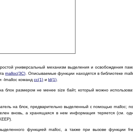
 простой универсальный механизм выделения и освобождения пам
ета
malloc(3C)
. Описываемые функции находятся в библиотеке mall
 -lmalloc команд
cc(1)
и
ld(1)
.
на блок размером не менее size байт, который можно использова
затель на блок, предварительно выделенный с помощью malloc; п
делен вновь, а хранящаяся в нем информация теряется (см. од
KEEP).
выделенного функцией malloc, а также при вызове функции fr