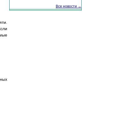
Все новости →
яти.
Если
имые
ных