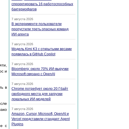
спроектировать 16 работоспособных
бактериофагов
7 августа 2026
В эксперименте пользователи
пропустили треть опасных команд
ИИ-агента
7 августа 2026
Модель Kimi K3 с открытыми весами
появилась в GitHub Copilot
7 августа 2026
яти,
Bloomberg: около 70% ИИ-выручки
oc и
Microsoft связано с OpenAI
7 августа 2026
ть в
Chrome потребует около 20 Гбайт
свободного места для загрузки
локальных ИИ-моделей
осле
нако
7 августа 2026
Amazon, Cursor, Microsoft, OpenAI и
Vercel представили стандарт Agent
Plugins
ee с