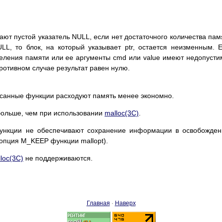
ащают пустой указатель NULL, если нет достаточного количества пам
ULL, то блок, на который указывает ptr, остается неизменным. 
деления памяти или ее аргументы cmd или value имеют недопуст
противном случае результат равен нулю.
санные функции расходуют память менее экономно.
больше, чем при использовании
malloc(3C)
.
нкции не обеспечивают сохранение информации в освобожден
 опция M_KEEP функции mallopt).
loc(3C)
не поддерживаются.
Главная
·
Наверх