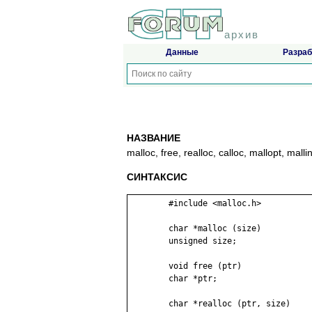
архив
Данные
Разраб
НАЗВАНИЕ
malloc, free, realloc, calloc, mallopt, 
СИНТАКСИС
	#include <malloc.h>

	char *malloc (size)

	unsigned size;

	void free (ptr)

	char *ptr;

	char *realloc (ptr, size)
