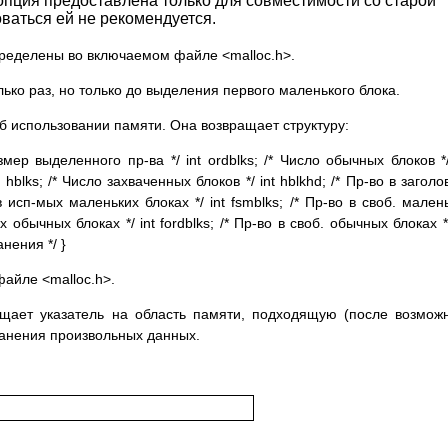
та опция предоставлена только для совместимости со старой
оваться ей не рекомендуется.
ределены во включаемом файле <malloc.h>.
ько раз, но только до выделения первого маленького блока.
б использовании памяти. Она возвращает структуру:
азмер выделенного пр-ва */ int ordblks; /* Число обычных блоков */
 hblks; /* Число захваченных блоков */ int hblkhd; /* Пр-во в заголо
 в исп-мых маленьких блоках */ int fsmblks; /* Пр-во в своб. мален
ых обычных блоках */ int fordblks; /* Пр-во в своб. обычных блоках */
нения */ }
айле <malloc.h>.
щает указатель на область памяти, подходящую (после возмож
ранения произвольных данных.