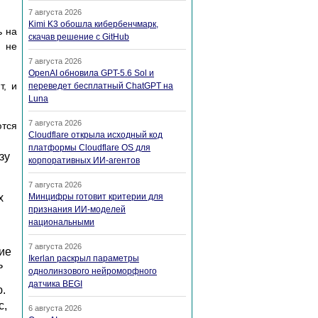
7 августа 2026
Kimi K3 обошла кибербенчмарк,
ь на
скачав решение с GitHub
в не
7 августа 2026
OpenAI обновила GPT-5.6 Sol и
т, и
переведет бесплатный ChatGPT на
Luna
7 августа 2026
ются
Cloudflare открыла исходный код
платформы Cloudflare OS для
зу
корпоративных ИИ-агентов
7 августа 2026
х
Минцифры готовит критерии для
признания ИИ-моделей
национальными
7 августа 2026
ие
Ikerlan раскрыл параметры
ь
однолинзового нейроморфного
датчика BEGI
.
c,
6 августа 2026