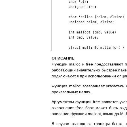
	char *ptr;

	unsigned size;

	char *calloc (nelem, elsize)

	unsigned nelem, elsize;

	int mallopt (cmd, value)

	int cmd, value;

ОПИСАНИЕ
Функции malloc и free предоставляют
работающий значительно быстрее пак
подключаются при использовании опции
Функция malloc возвращает указатель 
произвольных целях.
Аргументом функции free является ука
выполнения free блок может быть вы
описание функции mallopt, команда M_
В случае выхода за границы блока, 