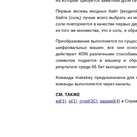
на которые требуется заметная доля се
Первые восемь входных байт (входно
байта (соль) лучше всего выбрать из м
соли повторяются в качестве первых д
из того же множества, что и соль, и об
Преобразование выполняется по сущест
шифровальных машин; все они осно
действуют 4096 различными способами.
символов подается в машину и обра
результате среди 66 бит выходного клю
Команда makekey предназначена для 
команды выполняются через каналы.
СМ. ТАКЖЕ
ed(1)
,
vi(1)
.
crypt(3C)
,
passwd(4)
в Справ