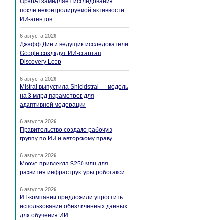
OpenAI замедляет исследования
после неконтролируемой активности
ИИ-агентов
6 августа 2026
Джефф Дин и ведущие исследователи
Google создадут ИИ-стартап
Discovery Loop
6 августа 2026
Mistral выпустила Shieldstral — модель
на 3 млрд параметров для
адаптивной модерации
6 августа 2026
Правительство создало рабочую
группу по ИИ и авторскому праву
6 августа 2026
Moove привлекла $250 млн для
развития инфраструктуры роботакси
6 августа 2026
ИТ-компании предложили упростить
использование обезличенных данных
для обучения ИИ