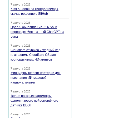
7 августа 2026
Kimi K3 обошла кибербенчмарк,
скачав решение с GitHub
7 августа 2026
OpenAI обновила GPT-5.6 Sol и
переведет бесплатный ChatGPT на
Luna
7 августа 2026
Cloudflare открыла исходный код
платформы Cloudflare OS для
корпоративных ИИ-агентов
7 августа 2026
Минцифры готовит критерии для
признания ИИ-моделей
национальными
7 августа 2026
Ikerlan раскрыл параметры
однолинзового нейроморфного
датчика BEGI
6 августа 2026