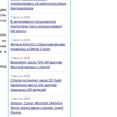
спроектировать 16 работоспособных
бактериофагов
 два
волы
7 августа 2026
ются
В эксперименте пользователи
пропустили треть опасных команд
ИИ-агента
4096
 но
7 августа 2026
Модель Kimi K3 с открытыми весами
очка
появилась в GitHub Copilot
я в
7 августа 2026
Bloomberg: около 70% ИИ-выручки
ывод
Microsoft связано с OpenAI
7 августа 2026
Chrome потребует около 20 Гбайт
свободного места для загрузки
локальных ИИ-моделей
7 августа 2026
Amazon, Cursor, Microsoft, OpenAI и
Vercel представили стандарт Agent
Plugins