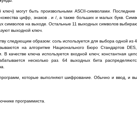
кунды.
й ключ) могут быть произвольными ASCII-символами. Последние
ножества цифр, знаков . и /, а также больших и малых букв. Сим
вух символов на выходе. Остальные 11 выходных символов выбира
разуют выходной ключ.
ву следующим образом: соль используется для выбора одной из 
вываются на алгоритме Национального Бюро Стандартов DES,
 В качестве ключа используется входной ключ; константная цеп
батывается несколько раз. 64 выходных бита распределяютс
ча.
программ, которые выполняют шифрование. Обычно и ввод, и в
очнике программиста.