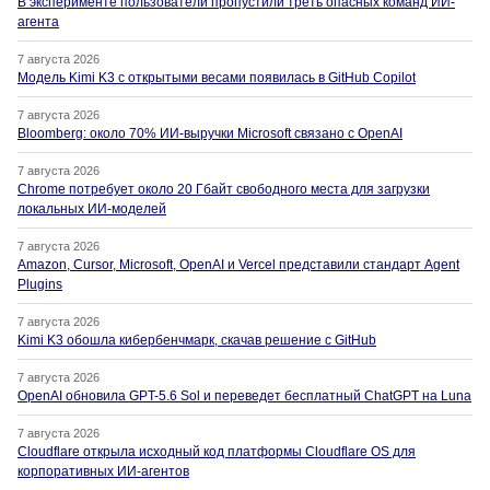
В эксперименте пользователи пропустили треть опасных команд ИИ-
агента
7 августа 2026
Модель Kimi K3 с открытыми весами появилась в GitHub Copilot
7 августа 2026
Bloomberg: около 70% ИИ-выручки Microsoft связано с OpenAI
7 августа 2026
Chrome потребует около 20 Гбайт свободного места для загрузки
локальных ИИ-моделей
7 августа 2026
Amazon, Cursor, Microsoft, OpenAI и Vercel представили стандарт Agent
Plugins
7 августа 2026
Kimi K3 обошла кибербенчмарк, скачав решение с GitHub
7 августа 2026
OpenAI обновила GPT-5.6 Sol и переведет бесплатный ChatGPT на Luna
7 августа 2026
Cloudflare открыла исходный код платформы Cloudflare OS для
корпоративных ИИ-агентов