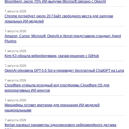
Bloomberg: около 70% ИИ-выручки Microsoft связано с OpenAI
7 августа 2026
Chrome потребует около 20 Гбайт свободного места для загрузки
локальных ИИ-моделей
7 августа 2026
Amazon, Cursor, Microsoft, OpenAI и Vercel представили стандарт Agent
Plugins
7 августа 2026
Kimi K3 обошла кибербенчмарк, скачав решение с GitHub
7 августа 2026
OpenAI обновила GPT-5.6 Sol и переведет бесплатный ChatGPT на Luna
7 августа 2026
Cloudflare открыла исходный код платформы Cloudflare OS для
корпоративных ИИ-агентов
7 августа 2026
Минцифры готовит критерии для признания ИИ-моделей
национальными
7 августа 2026
Ikerlan раскрыл параметры однолинзового нейроморфного датчика