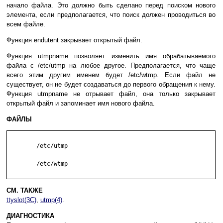
начало файла. Это должно быть сделано перед поиском нового
элемента, если предполагается, что поиск должен проводиться во
всем файле.
Функция endutent закрывает открытый файл.
Функция utmpname позволяет изменить имя обрабатываемого
файла с /etc/utmp на любое другое. Предполагается, что чаще
всего этим другим именем будет /etc/wtmp. Если файл не
существует, он не будет создаваться до первого обращения к нему.
Функция utmpname не отрывает файл, она только закрывает
открытый файл и запоминает имя нового файла.
ФАЙЛЫ
	/etc/utmp

	/etc/wtmp

СМ. ТАКЖЕ
ttyslot(3C)
,
utmp(4)
.
ДИАГНОСТИКА