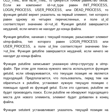
OLD_TIME, или NEW_TIME, то требуется точное равенство типов.
Если же компонент id->ut_type равен INIT_PROCESS,
LOGIN_PROCESS, USER_PROCESS, или DEAD_PROCESS, то
функция getutid вернет указатель на первый элемент, тип которого
равен одному из четырех перечисленных, и поле ut_id
соответствует значению id->ut_id. Функция getutid завершается
неудачей, если ничего не находит до конца файла.
Функция getutline, начиная с текущей позиции, разыскивает элемент
utmp-файла, тип которого равен LOGIN_PROCESS или
USER_PROCESS, а поле ut_line соответствует значению line-
>ut_line. Функция getutline завершается неудачей, если ничего не
находит до конца файла.
Функция pututline записывает указанную utmp-структуру в utmp-
файл. При этом для поиска нужного места используется функция
getutid, если обнаруживается, что текущая позиция не является
подходящей. Предполагается, что пользователь, перед тем как
обратиться к pututline, установил нужную текущую позицию с
помощью одной из функций getut. Если это сделано, pututline не
будет производить поиск. Если pututline не обнаружит подходящего
места для нового элемента, элемент будет добавлен в конец
файла.
Функция setutent устанавливает указатель текущей позиции на