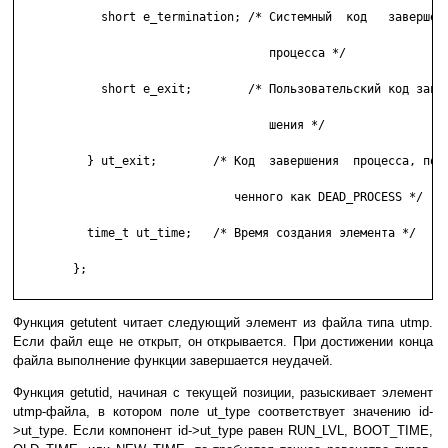
	    short e_termination; /* Системный  код   завершения

	                            процесса */

	    short e_exit;        /* Пользовательский код завер-

	                            шения */

	  } ut_exit;        /* Код  завершения  процесса, поме-

	                       ченного как DEAD_PROCESS */

	  time_t ut_time;   /* Время создания элемента */

	};

Функция getutent читает следующий элемент из файла типа utmp.
Если файл еще не открыт, он открывается. При достижении конца
файла выполнение функции завершается неудачей.
Функция getutid, начиная с текущей позиции, разыскивает элемент
utmp-файла, в котором поле ut_type соответствует значению id-
>ut_type. Если компонент id->ut_type равен RUN_LVL, BOOT_TIME,