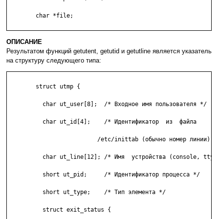
	char *file;

ОПИСАНИЕ
Результатом функций getutent, getutid и getutline является указатель
на структуру следующего типа:
	struct utmp {

	  char ut_user[8];  /* Входное имя пользователя */

	  char ut_id[4];    /* Идентификатор  из  файла

	                  /etc/inittab (обычно номер линии) */

	  char ut_line[12]; /* Имя  устройства (console, tty xx) */

	  short ut_pid;     /* Идентификатор процесса */

	  short ut_type;    /* Тип элемента */

	  struct exit_status {
