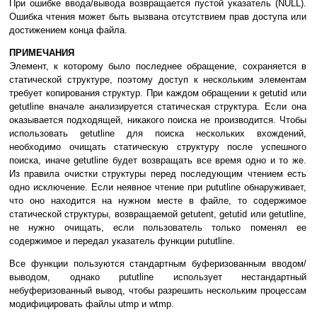
При ошибке ввода/вывода возвращается пустой указатель (NULL).
Ошибка чтения может быть вызвана отсутствием прав доступа или
достижением конца файла.
ПРИМЕЧАНИЯ
Элемент, к которому было последнее обращение, сохраняется в
статической структуре, поэтому доступ к нескольким элементам
требует копирования структур. При каждом обращении к getutid или
getutline вначале анализируется статическая структура. Если она
оказывается подходящей, никакого поиска не производится. Чтобы
использовать getutline для поиска нескольких вхождений,
необходимо очищать статическую структуру после успешного
поиска, иначе getutline будет возвращать все время одно и то же.
Из правила очистки структуры перед последующим чтением есть
одно исключение. Если неявное чтение при pututline обнаруживает,
что оно находится на нужном месте в файле, то содержимое
статической структуры, возвращаемой getutent, getutid или getutline,
не нужно очищать, если пользователь только поменял ее
содержимое и передал указатель функции pututline.
Все функции пользуются стандартным буферизованным вводом/
выводом, однако pututline использует нестандартный
небуферизованный вывод, чтобы разрешить нескольким процессам
модифицировать файлы utmp и wtmp.