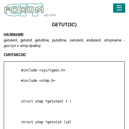
☰
архив
GETUT(3C)
НАЗВАНИЕ
getutent, getutid, getutline, pututline, setutent, endutent, utmpname -
доступ к utmp-файлу
СИНТАКСИС
	#include <sys/types.h>

	#include <utmp.h>

	struct utmp *getutent ( )

	struct utmp *getutid (id)
