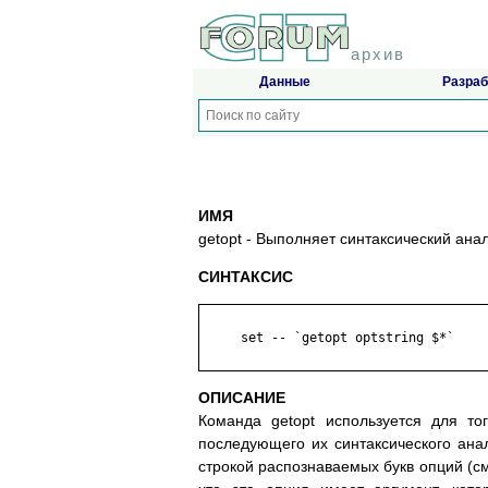
архив
Данные
Разраб
ИМЯ
getopt - Выполняет синтаксический ана
СИНТАКСИС
     set -- `getopt optstring $*`

ОПИСАНИЕ
Команда getopt используется для то
последующего их синтаксического анал
строкой распознаваемых букв опций (см.