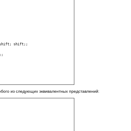
hift; shift;;

;

юбого из следующих эквивалентных представлений: