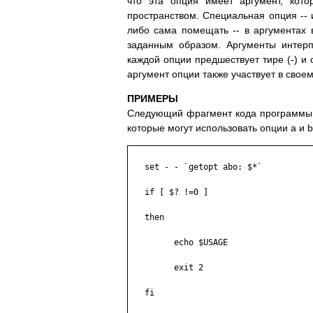
что эта опция имеет аргумент, кот
пространством. Специальная опция -- 
либо сама помещать -- в аргументах в
заданным образом. Аргументы интерпр
каждой опции предшествует тире (-) и 
аргумент опции также участвует в свое
ПРИМЕРЫ
Следующий фрагмент кода программы 
которые могут использовать опции a и b
   set - - `getopt abo: $*`

   if [ $? !=0 ]

   then

         echo $USAGE

         exit 2

   fi
