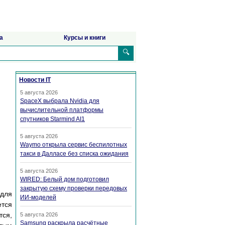
а
Курсы и книги
🔍
Новости IT
5 августа 2026
SpaceX выбрала Nvidia для
вычислительной платформы
спутников Starmind AI1
5 августа 2026
Waymo открыла сервис беспилотных
такси в Далласе без списка ожидания
5 августа 2026
WIRED: Белый дом подготовил
закрытую схему проверки передовых
 для
ИИ-моделей
ется
тся,
5 августа 2026
Samsung раскрыла расчётные