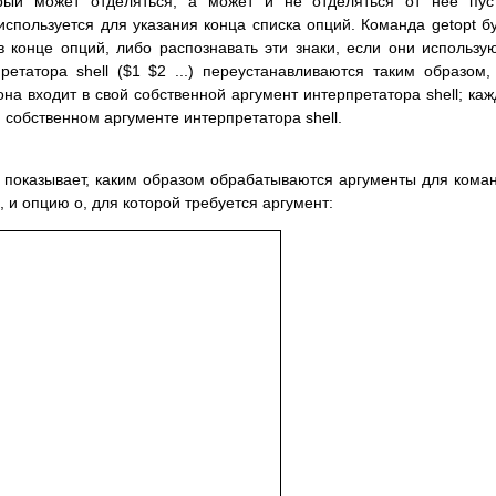
орый может отделяться, а может и не отделяться от нее пу
используется для указания конца списка опций. Команда getopt б
 конце опций, либо распознавать эти знаки, если они использу
етатора shell ($1 $2 ...) переустанавливаются таким образом,
она входит в свой собственной аргумент интерпретатора shell; ка
м собственном аргументе интерпретатора shell.
показывает, каким образом обрабатываются аргументы для кома
, и опцию о, для которой требуется аргумент: