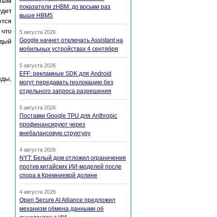
стым
показатели zHBM: до восьми раз
удет
выше HBM5
ются
 что
5 августа 2026
Google начнет отключать Assistant на
ждый
мобильных устройствах 4 сентября
5 августа 2026
EFF: рекламные SDK для Android
нды,
могут передавать геолокацию без
отдельного запроса разрешения
5 августа 2026
Поставки Google TPU для Anthropic
профинансируют через
внебалансовую структуру
4 августа 2026
NYT: Белый дом отложил ограничения
против китайских ИИ-моделей после
спора в Кремниевой долине
4 августа 2026
Open Secure AI Alliance предложил
механизм обмена данными об