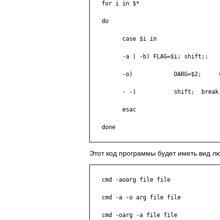
   for i in $*

   do

         case $i in

         -a | -b) FLAG=$i; shift;;

         -o)            OARG=$2;     s
         - -)           shift;  break;
         esac

   done

Этот код программы будет иметь вид л
   cmd -aoarg file file

   cmd -a -o arg file file

   cmd -oarg -a file file
