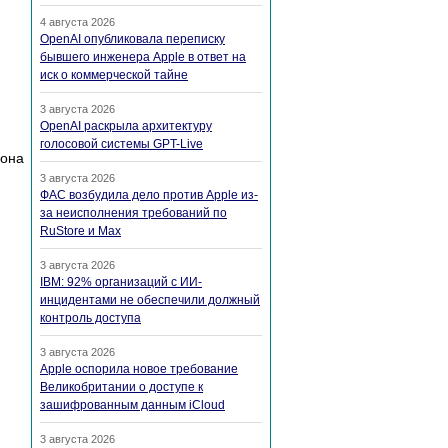
4 августа 2026
OpenAI опубликовала переписку
бывшего инженера Apple в ответ на
иск о коммерческой тайне
3 августа 2026
OpenAI раскрыла архитектуру
голосовой системы GPT-Live
 она
3 августа 2026
ФАС возбудила дело против Apple из-
за неисполнения требований по
RuStore и Max
3 августа 2026
IBM: 92% организаций с ИИ-
инцидентами не обеспечили должный
контроль доступа
3 августа 2026
Apple оспорила новое требование
Великобритании о доступе к
зашифрованным данным iCloud
3 августа 2026