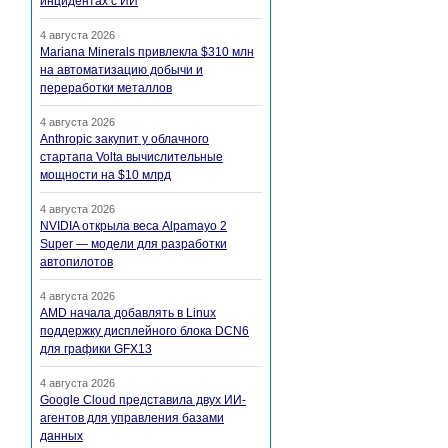
инцидентах с ИИ
4 августа 2026
Mariana Minerals привлекла $310 млн
на автоматизацию добычи и
переработки металлов
4 августа 2026
Anthropic закупит у облачного
стартапа Volta вычислительные
мощности на $10 млрд
4 августа 2026
NVIDIA открыла веса Alpamayo 2
Super — модели для разработки
автопилотов
4 августа 2026
AMD начала добавлять в Linux
поддержку дисплейного блока DCN6
для графики GFX13
4 августа 2026
Google Cloud представила двух ИИ-
агентов для управления базами
данных