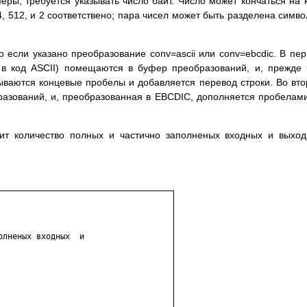
еры, требуется указывать число байт. Число может кончаться на k
, 512, и 2 соответствено; пара чисел может быть разделена симв
о если указано преобразование conv=ascii или conv=ebcdic. В пе
 в код ASCII) помещаются в буфер преобразований, и, прежде
ываются концевые пробелы и добавляется перевод строки. Во вт
разований, и, преобразованная в EBCDIC, дополняется пробелам
ит количество полных и частично заполненых входных и выхо
лненых входных  и
