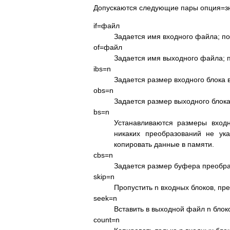
Допускаются следующие пары опция=з
if=файл
Задается имя входного файла; по
of=файл
Задается имя выходного файла; 
ibs=n
Задается размер входного блока 
obs=n
Задается размер выходного блока
bs=n
Устанавливаются размеры входн
никаких преобразований не ука
копировать данные в памяти.
cbs=n
Задается размер буфера преобра
skip=n
Пропустить n входных блоков, пр
seek=n
Вставить в выходной файл n блок
count=n