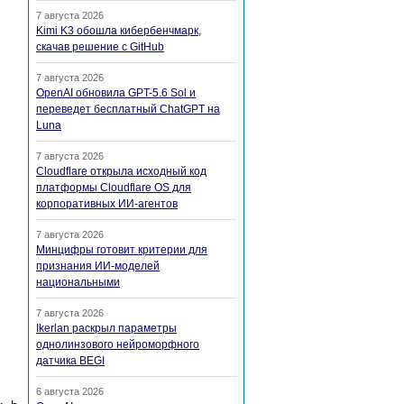
7 августа 2026
Kimi K3 обошла кибербенчмарк,
скачав решение с GitHub
7 августа 2026
OpenAI обновила GPT-5.6 Sol и
переведет бесплатный ChatGPT на
Luna
7 августа 2026
Cloudflare открыла исходный код
платформы Cloudflare OS для
корпоративных ИИ-агентов
7 августа 2026
Минцифры готовит критерии для
признания ИИ-моделей
национальными
7 августа 2026
Ikerlan раскрыл параметры
однолинзового нейроморфного
датчика BEGI
6 августа 2026