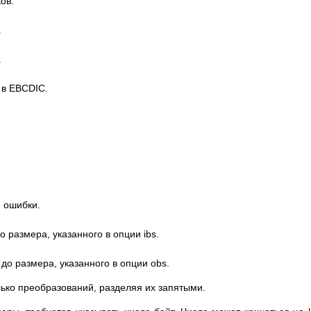
ов.
.
.
 в EBCDIC.
е ошибки.
 размера, указанного в опции ibs.
до размера, указанного в опции obs.
лько преобразований, разделяя их запятыми.