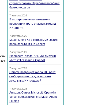
спроектировать 16 работоспособных
бактериофагов
7 августа 2026
В эксперименте пользователи
пропустили треть опасных команд
ИИ-агента
7 августа 2026
Модель Kimi K3 с открытыми весами
появилась в GitHub Copilot
7 августа 2026
Если
Bloomberg: около 70% ИИ-выручки
Microsoft связано с OpenAI
ется
7 августа 2026
Chrome потребует около 20 Гбайт
свободного места для загрузки
локальных ИИ-моделей
7 августа 2026
Amazon, Cursor, Microsoft, OpenAI и
Vercel представили стандарт Agent
Plugins