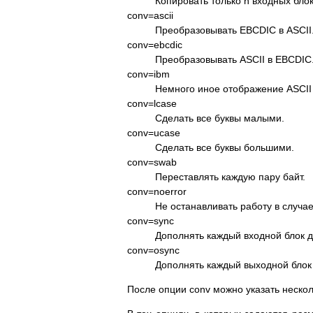
Копировать только n входных блок
conv=ascii
Преобразовывать EBCDIC в ASCII
conv=ebcdic
Преобразовывать ASCII в EBCDIC
conv=ibm
Немного иное отображение ASCII
conv=lcase
Сделать все буквы малыми.
conv=ucase
Сделать все буквы большими.
conv=swab
Переставлять каждую пару байт.
conv=noerror
Не останавливать работу в случа
conv=sync
Дополнять каждый входной блок до
conv=osync
Дополнять каждый выходной блок 
После опции conv можно указать неско