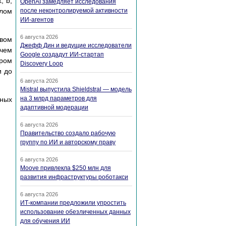
, b,
OpenAI замедляет исследования
олом
после неконтролируемой активности
ИИ-агентов
6 августа 2026
рвом
Джефф Дин и ведущие исследователи
 чем
Google создадут ИИ-стартап
ором
Discovery Loop
и до
6 августа 2026
Mistral выпустила Shieldstral — модель
на 3 млрд параметров для
дных
адаптивной модерации
6 августа 2026
Правительство создало рабочую
группу по ИИ и авторскому праву
6 августа 2026
Moove привлекла $250 млн для
развития инфраструктуры роботакси
6 августа 2026
ИТ-компании предложили упростить
использование обезличенных данных
для обучения ИИ