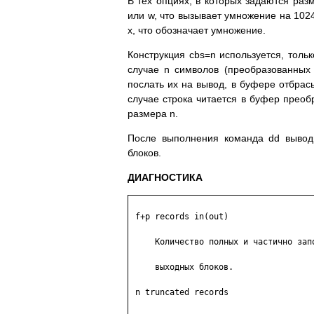
В тех опциях, в которых задаются разм
или w, что вызывает умножение на 1024
x, что обозначает умножение.
Конструкция cbs=n используется, тольк
случае n символов (преобразованных
послать их на вывод, в буфере отбрас
случае строка читается в буфер преоб
размера n.
После выполнения команда dd вывод
блоков.
ДИАГНОСТИКА
 f+p records in(out)

     Количество полных и частично запо
     выходных блоков.

 n truncated records
