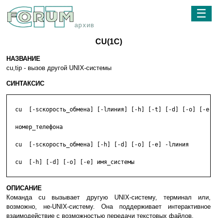
☰
архив
CU(1C)
НАЗВАНИЕ
cu,tip - вызов другой UNIX-системы
СИНТАКСИС
  cu  [-sскорость_обмена] [-lлиния] [-h] [-t] [-d] [-o] [-e] [
  номер_телефона

  cu  [-sскорость_обмена] [-h] [-d] [-o] [-e] -lлиния

  cu  [-h] [-d] [-o] [-e] имя_системы

ОПИСАНИЕ
Команда cu вызывает другую UNIX-систему, терминал или,
возможно, не-UNIX-систему. Она поддерживает интерактивное
взаимодействие с возможностью передачи текстовых файлов.