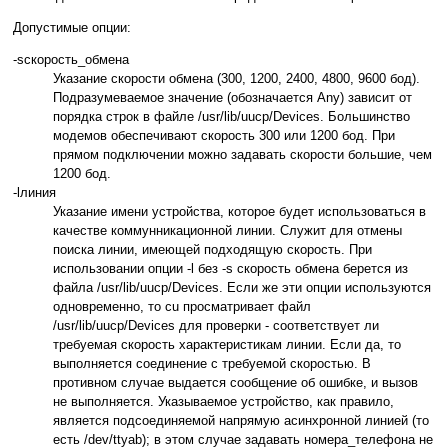
Допустимые опции:
-sскорость_обмена
Указание скорости обмена (300, 1200, 2400, 4800, 9600 бод).
Подразумеваемое значение (обозначается Any) зависит от
порядка строк в файле /usr/lib/uucp/Devices. Большинство
модемов обеспечивают скорость 300 или 1200 бод. При
прямом подключении можно задавать скорости большие, чем
1200 бод.
-lлиния
Указание имени устройства, которое будет использоваться в
качестве коммунникационной линии. Служит для отмены
поиска линии, имеющей подходящую скорость. При
использовании опции -l без -s скорость обмена берется из
файла /usr/lib/uucp/Devices. Если же эти опции используются
одновременно, то cu просматривает файл
/usr/lib/uucp/Devices для проверки - соответствует ли
требуемая скорость характеристикам линии. Если да, то
выполняется соединение с требуемой скоростью. В
противном случае выдается сообщение об ошибке, и вызов
не выполняется. Указываемое устройство, как правило,
является подсоединяемой напрямую асинхронной линией (то
есть /dev/ttyab); в этом случае задавать номера_телефона не