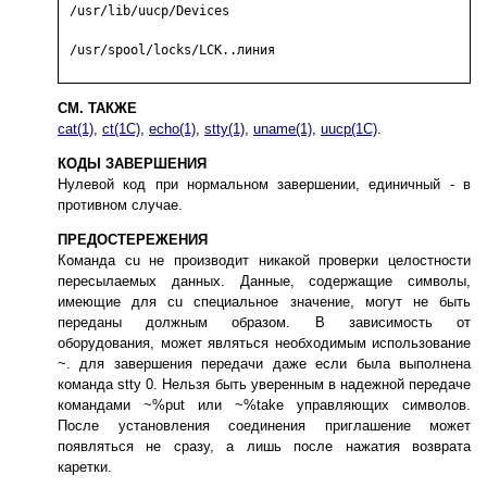
 /usr/lib/uucp/Devices

 /usr/spool/locks/LCK..линия

СМ. ТАКЖЕ
cat(1)
,
ct(1C)
,
echo(1)
,
stty(1)
,
uname(1)
,
uucp(1C)
.
КОДЫ ЗАВЕРШЕНИЯ
Нулевой код при нормальном завершении, единичный - в
противном случае.
ПРЕДОСТЕРЕЖЕНИЯ
Команда cu не производит никакой проверки целостности
пересылаемых данных. Данные, содержащие символы,
имеющие для cu специальное значение, могут не быть
переданы должным образом. В зависимость от
оборудования, может являться необходимым использование
~. для завершения передачи даже если была выполнена
команда stty 0. Нельзя быть уверенным в надежной передаче
командами ~%put или ~%take управляющих символов.
После установления соединения приглашение может
появляться не сразу, а лишь после нажатия возврата
каретки.