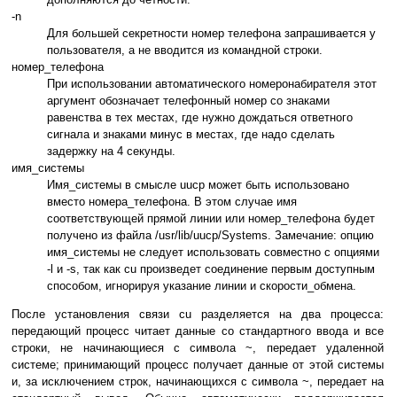
-n
Для большей секретности номер телефона запрашивается у
пользователя, а не вводится из командной строки.
номер_телефона
При использовании автоматического номеронабирателя этот
аргумент обозначает телефонный номер со знаками
равенства в тех местах, где нужно дождаться ответного
сигнала и знаками минус в местах, где надо сделать
задержку на 4 секунды.
имя_системы
Имя_системы в смысле uucp может быть использовано
вместо номера_телефона. В этом случае имя
соответствующей прямой линии или номер_телефона будет
получено из файла /usr/lib/uucp/Systems. Замечание: опцию
имя_системы не следует использовать совместно с опциями
-l и -s, так как cu произведет соединение первым доступным
способом, игнорируя указание линии и скорости_обмена.
После установления связи cu разделяется на два процесса:
передающий процесс читает данные со стандартного ввода и все
строки, не начинающиеся с символа ~, передает удаленной
системе; принимающий процесс получает данные от этой системы
и, за исключением строк, начинающихся с символа ~, передает на