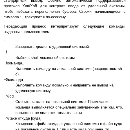
стандартный вывод. Обычно автоматически поддерживается
протокол Xon/Xoff для контроля ввода от удаленной системы,
чтобы избежать переполнения буфера. Строки, начинающиеся с
символа ~, трактуются по-особому.
Передающий процесс интерпретирует следующие команды,
выданные пользователем:
~.
Завершить диалог с удаленной системой.
~!
Выйти в shell локальной системы.
~!команда...
Выполнить команду на локальной системе (посредством sh -
c).
~$команда...
Выполнить команду локально и направить ее вывод на
удаленную систему.
~%cd
Сменить каталог на локальной системе. Примечание:
команда выполняется специально запущенным shell'ом, что,
возможно, не является желательным.
~%take откуда [куда]
Копировать файл откуда с удаленной системы в файл куда
на локальной системе. Если часть куда опущена, то