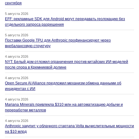
сентября
5 августа 2026
EFF: рекламные SDK для Android могут передавать геолокацию без
отдельного запроса разрешения
5 августа 2026
Поставки Google TPU для Anthropic профинансируют через
внебалансовую структуру
4 августа 2026
NYT: Белый дом отложил ограничения против китайских ИИ-моделей
после спора в Кремниевой долине
4 августа 2026
Open Secure AI Alliance предложил механизм обмена данными об
инцидентах с ИИ
4 августа 2026
Mariana Minerals привлекла $310 млн на автоматизацию добычи и
переработки металлов
4 августа 2026
Anthropic закупит у облачного стартапа Volta вычислительные мощности
на $10 млрд