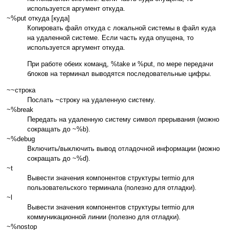
используется аргумент откуда.
~%put откуда [куда]
Копировать файл откуда с локальной системы в файл куда
на удаленной системе. Если часть куда опущена, то
используется аргумент откуда.
При работе обеих команд, %take и %put, по мере передачи
блоков на терминал выводятся последовательные цифры.
~~строка
Послать ~строку на удаленную систему.
~%break
Передать на удаленную систему символ прерывания (можно
сокращать до ~%b).
~%debug
Включить/выключить вывод отладочной информации (можно
сокращать до ~%d).
~t
Вывести значения компонентов структуры termio для
пользовательского терминала (полезно для отладки).
~l
Вывести значения компонентов структуры termio для
коммуникационной линии (полезно для отладки).
~%nostop