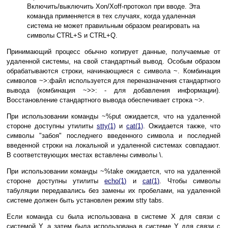
Включить/выключить Xon/Xoff-протокол при вводе. Эта
команда применяется в тех случаях, когда удаленная
система не может правильным образом реагировать на
символы CTRL+S и CTRL+Q.
Принимающий процесс обычно копирует данные, получаемые от
удаленной системы, на свой стандартный вывод. Особым образом
обрабатываются строки, начинающиеся с символа ~. Комбинация
символов ~>:файл используется для переназначения стандартного
вывода (комбинация ~>>: - для добавления информации).
Восстановление стандартного вывода обеспечивает строка ~>.
При использовании команды ~%put ожидается, что на удаленной
стороне доступны утилиты
stty(1)
и
cat(1)
. Ожидается также, что
символы "забоя" последнего введенного символа и последней
введенной строки на локальной и удаленной системах совпадают.
В соответствующих местах вставлены символы \.
При использовании команды ~%take ожидается, что на удаленной
стороне доступны утилиты
echo(1)
и
cat(1)
. Чтобы символы
табуляции передавались без замены их пробелами, на удаленной
системе должен быть установлен режим stty tabs.
Если команда cu была использована в системе X для связи с
системой Y, а затем была использована в системе Y для связи с