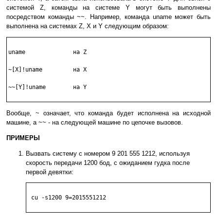
системой Z, команды на системе Y могут быть выполнены
посредством команды ~~. Например, команда uname может быть
выполнена на системах Z, X и Y следующим образом:
uname              на Z

~[X]!uname         на X

~~[Y]!uname        на Y

Вообще, ~ означает, что команда будет исполнена на исходной
машине, а ~~ - на следующей машине по цепочке вызовов.
ПРИМЕРЫ
Вызвать систему с номером 9 201 555 1212, используя
скорость передачи 1200 бод, с ожиданием гудка после
первой девятки:
 cu -s1200 9=2015551212
