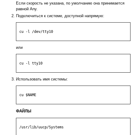
Если скорость не указана, по умолчанию она принимается
равной Any.
Подключиться к системе, доступной напрямую:
 cu -l /dev/tty10

или
 cu -l tty10

Использовать имя системы:
 cu $NAME

ФАЙЛЫ
 /usr/lib/uucp/Systems
