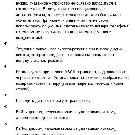
нужно. Указанное устройство не обязано находиться в
каталоге /dev. Если устройство ассоциировано с
автоответчиком, то номер_телефона должен быть задан
обязательно. При наличии опции -l или -s не стоит
использовать опцию имя_системы вместо номера_телефона:
к желаемому результату это не приведет (см. ниже
имя_системы).
-h
Эмуляция локального эхоотображения при вызове других
систем, которые ожидают, что терминал находится в
полудуплексном режиме.
-t
Используется при вызове ASCII-терминала, подключенного
через автоответчик. Устанавливается режим преобразования
возврата каретки в пару (возврат каретки, переход к новой
строке).
-d
Выводить диагностическую трассировку.
-o
Байты данных, пересылаемые на удаленную систему,
дополняются до нечетности.
-e
Байты данных, пересылаемые на удаленную систему,
дополняются до четности.