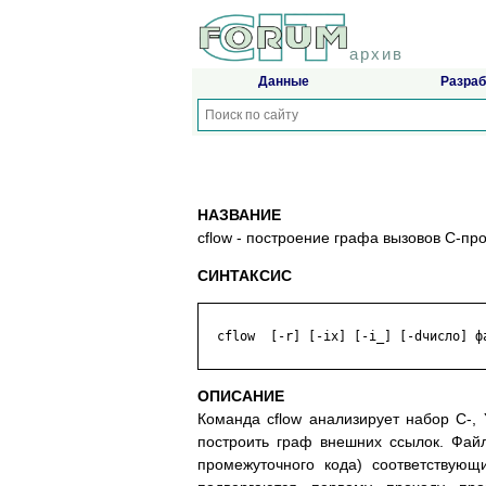
архив
Данные
Разраб
НАЗВАНИЕ
cflow - построение графа вызовов C-пр
СИНТАКСИС
  cflow  [-r] [-ix] [-i_] [-dчисло] фа
ОПИСАНИЕ
Команда cflow анализирует набор C-,
построить граф внешних ссылок. Файлы
промежуточного кода) соответствующ