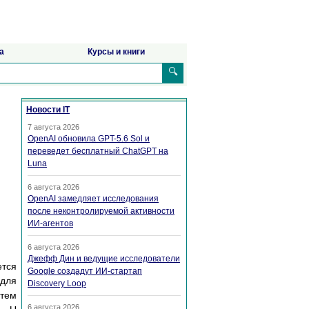
а
Курсы и книги
🔍
Новости IT
7 августа 2026
OpenAI обновила GPT-5.6 Sol и
переведет бесплатный ChatGPT на
Luna
6 августа 2026
OpenAI замедляет исследования
после неконтролируемой активности
ИИ-агентов
6 августа 2026
Джефф Дин и ведущие исследователи
ется
Google создадут ИИ-стартап
(для
Discovery Loop
атем
6 августа 2026