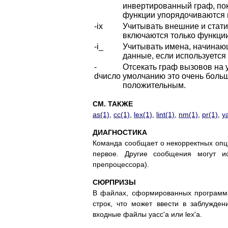
инвертированный граф, по
функции упорядочиваются 
-ix
Учитывать внешние и стати
включаются только функции
-i_
Учитывать имена, начинающ
данные, если используется 
-
Отсекать граф вызовов на 
dчисло
умолчанию это очень больш
положительным.
СМ. ТАКЖЕ
as(1)
,
cc(1)
,
lex(1)
,
lint(1)
,
nm(1)
,
pr(1)
,
y
ДИАГНОСТИКА
Команда сообщает о некорректных опци
первое. Другие сообщения могут и
препроцессора).
СЮРПРИЗЫ
В файлах, сформированных програм
строк, что может ввести в заблуждени
входные файлы yacc'а или lex'а.