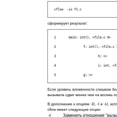
   cflow  -ix f1.c

сформирует результат:
   1       main: int(), <file.c 4>

   2               f: int(), <file.c 1
   3                       h: <>

   4                       i: int, <fi
   5               g: <>

Если уровень вложенности слишком бо
вызывала сдвиг менее чем на восемь п
В дополнение к опциям -D, -I и -U, ко
cflow имеет следующие опции:
-r
Заменить отношение "вызы