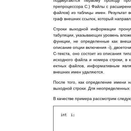
подвергаются первому проходу п
препроцессора C.) Файлы с расширение
файлов) из таблицы имен. Результат в
граф внешних ссылок, который направл
Строки выходной информации пронум
табуляции, указывающих уровень вложе
функции, не определенные как внеш
описание опции включения -i), двоеточ
C-текста, оно состоит из описания тип
исходного файла и номера строки, в 
ектных файлов, информативным явля
внешних имен удаляются.
После того, как определение имени н
выходной строки. Для неопределенных 
В качестве примера рассмотрим следую
   int  i;
