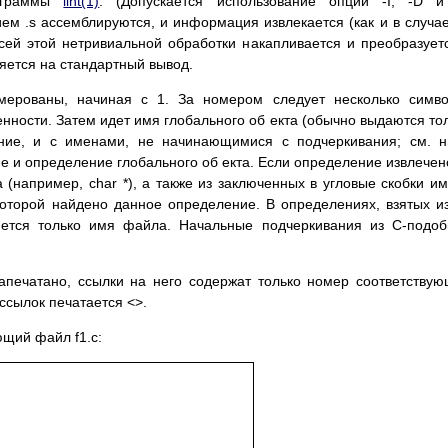
рограммы
lint(1)
. (Допускается использование опций -I, -D и
м .s ассемблируются, и информация извлекается (как и в случае
сей этой нетривиальной обработки накапливается и преобразует
яется на стандартный вывод.
ерованы, начиная с 1. За номером следует несколько симво
нности. Затем идет имя глобального об екта (обычно выдаются то
ние, и с именами, не начинающимися с подчеркивания; см. 
ие и определение глобального об екта. Если определение извлечен
а (например, char *), а также из заключенных в угловые скобки и
которой найдено данное определение. В определениях, взятых и
ется только имя файла. Начальные подчеркивания из C-подо
апечатано, ссылки на него содержат только номер соответству
ссылок печатается <>.
щий файл f1.c: