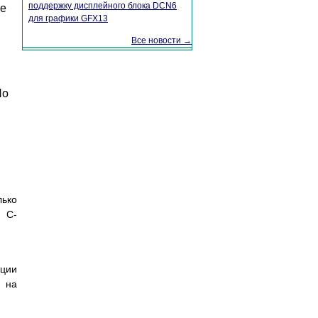
поддержку дисплейного блока DCN6
ые
для графики GFX13
Все новости →
По
лько
 C-
ации
w на