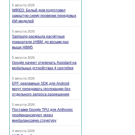
5 августа 2026
WIRED: Белый дом подготовил
закрытую схему проверки передовых
ИИ-моделей
5 августа 2026
Samsung раскрыла расчётные
показатели zHBM: до восьми раз
выше HBM5
5 августа 2026
Google начнет отключать Assistant на
мобильных устройствах 4 сентября
5 августа 2026
EFF: рекламные SDK для Android
могут передавать геолокацию без
отдельного запроса разрешения
5 августа 2026
Поставки Google TPU для Anthropic
профинансируют через
внебалансовую структуру
4 августа 2026