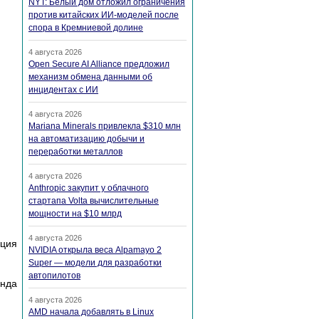
NYT: Белый дом отложил ограничения
против китайских ИИ-моделей после
спора в Кремниевой долине
4 августа 2026
Open Secure AI Alliance предложил
механизм обмена данными об
инцидентах с ИИ
4 августа 2026
Mariana Minerals привлекла $310 млн
на автоматизацию добычи и
переработки металлов
4 августа 2026
Anthropic закупит у облачного
стартапа Volta вычислительные
мощности на $10 млрд
4 августа 2026
яция
NVIDIA открыла веса Alpamayo 2
Super — модели для разработки
автопилотов
анда
4 августа 2026
AMD начала добавлять в Linux