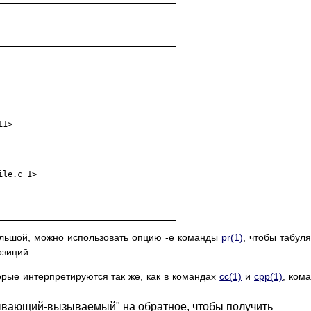
1>

le.c 1>

льшой, можно использовать опцию -e команды
pr(1)
, чтобы табул
озиций.
торые интерпретируются так же, как в командах
cc(1)
и
cpp(1)
, ком
вающий-вызываемый" на обратное, чтобы получить