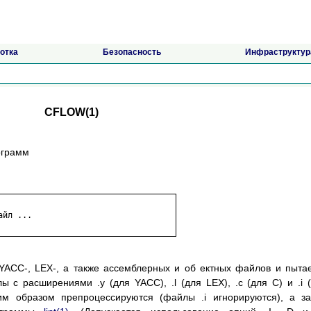
отка
Безопасность
Инфраструктур
CFLOW(1)
ограмм
йл ...

 YACC-, LEX-, а также ассемблерных и об ектных файлов и пыта
 с расширениями .y (для YACC), .l (для LEX), .c (для C) и .i 
им образом препроцессируются (файлы .i игнорируются), а з