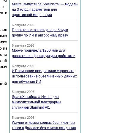
 -U
Mistral выпустила Shieldstral — модель
 .o-
на 3 млрд параметров для
ся в
адаптивной модерации
6 августа 2026
лов
Правительство создало рабочую
лько
группу по ИИ и авторскому праву
ниже
6 августа 2026
о из
Moove привлекла $250 млн для
мени
развития инфраструктуры роботакси
з об
6 августа 2026
бных
ИТ-компании предложили упростить
использование обезличенных данных
для обучения ИИ
ющей
5 августа 2026
SpaceX выбрала Nvidia для
вычислительной платформы
спутников Starmind AI1
5 августа 2026
Waymo открыла сервис беспилотных
такси в Далласе без списка ожидания