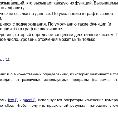
казывающий, кто вызывает каждую из функций. Вызываем
по алфавиту.
ческие ссылки на данные. По умолчанию в граф вызовов
.
иеся с подчеркивания. По умолчанию такие функции (и
опция -ix) в граф не включаются.
уровне, который определяется целым десятичным числом. 
ое число. Уровень отсечения может быть только
acc(1)
.
ях и о множественных определениях, из которых учитывается то
сходить от различных используемых программ (например от
мами
lex(1)
и
yacc(1)
, используются операторы изменения нумер
е cflow. Чтобы получить правильный результат, натравите cflo