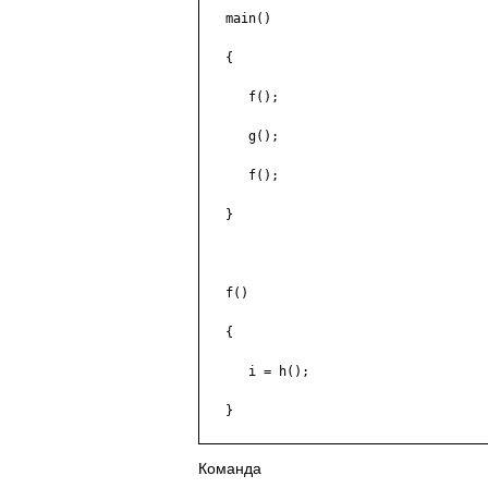
   main()

   {

      f();

      g();

      f();

   }

   f()

   {

      i = h();

   }

Команда