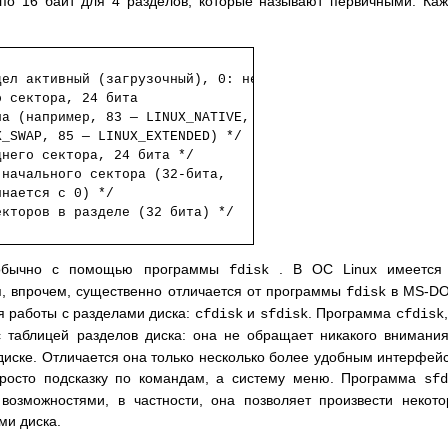
 по 16 байт для 4 разделов, которые называют первичными. Ка
ел активный (загрузочный), 0: не активный */

 сектора, 24 бита

а (например, 83 — LINUX_NATIVE, 

_SWAP, 85 — LINUX_EXTENDED) */

него сектора, 24 бита */

начального сектора (32-бита,

кторов в разделе (32 бита) */

я обычно с помощью программы
. В ОС Linux имеется 
fdisk
я, впрочем, существенно отличается от программы
в MS-DO
fdisk
я работы с разделами диска:
и
. Программа
cfdisk
sfdisk
cfdisk
с таблицей разделов диска: она не обращает никакого внимани
иске. Отличается она только несколько более удобным интерфей
росто подсказку по командам, а систему меню. Программа
sfd
возможностями, в частности, она позволяет произвести некот
ми диска.