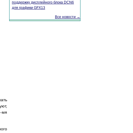
поддержку дисплейного блока DCN6
для графики GFX13
Все новости →
жать
уют,
3-мя
ного