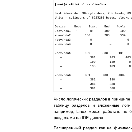
[root]# sfdisk -l -x /dev/hda
Disk /dev/hda: 784 cylinders, 255 heads, 63 
Units = cylinders of 8225280 bytes, blocks o
Device     Boot    Start    End    #cyls    
/dev/hda1   *       0+      189      190-   
/dev/hda2        190        783      594    
/dev/hda3           0          —         0  
/dev/hda4           0          —         0  
/dev/hda5        190+      380      191-    
   —                381        783      403 
   —                190        189        0 
   —                190        189        0 
/dev/hda6        381+      783      403-    
   —                381        380          
   —                381        380          
Число логических разделов в принципе 
таблицу разделов и вложенные логи
например, Linux может работать не 
разделами на IDE-дисках.
Расширенный раздел как на физическ