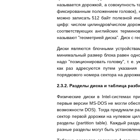
называется дорожкой, а совокупность 
фиксированным положением головок), н
можно записать 512 байт полезной ин
цифр: числом цилиндров/числом дороже
соответствующих английских терминов: 
называют "геометрией диска". Диск с г
Диски являются блочными устройствам
минимальный размер блока равен одном
надо "позиционировать головку", т. е. 
как раз адресуются путем указания
порядкового номера сектора на дорожк
2.3.2. Разделы диска и таблица разб
Физические диски в Intel-системах пр
первые версии MS-DOS не могли обеспе
возможности DOS). Тогда придумали раз
сектор первой дорожки на нулевом цил
разделы (partition table). Каждый раз
разные разделы могут быть установле