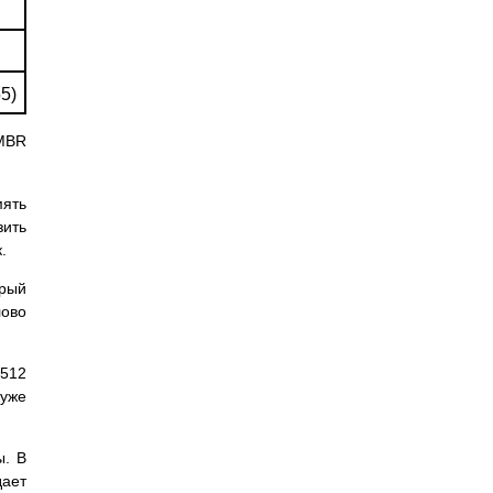
5)
MBR
мять
зить
.
орый
лово
(512
 уже
ы. В
дает