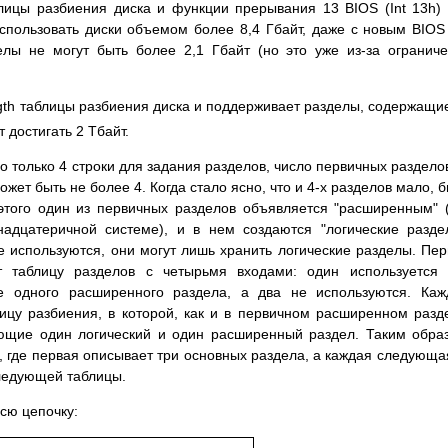
лицы разбиения диска и функции прерывания 13 BIOS (Int 13h)
использовать диски объемом более 8,4 Гбайт, даже с новым BIOS
елы не могут быть более 2,1 Гбайт (но это уже из-за огранич
length таблицы разбиения диска и поддерживает разделы, содержащи
т достигать 2 Тбайт.
о только 4 строки для задания разделов, число первичных раздело
ожет быть не более 4. Когда стало ясно, что и 4-х разделов мало, 
этого один из первичных разделов объявляется "расширенным" 
адцатеричной системе), и в нем создаются "логические разде
 используются, они могут лишь хранить логические разделы. Пе
т таблицу разделов с четырьмя входами: один используется
ще одного расширенного раздела, а два не используются. Ка
цу разбиения, в которой, как и в первичном расширенном разд
ающие один логический и один расширенный раздел. Таким обра
в, где первая описывает три основных раздела, а каждая следующ
следующей таблицы.
всю цепочку: