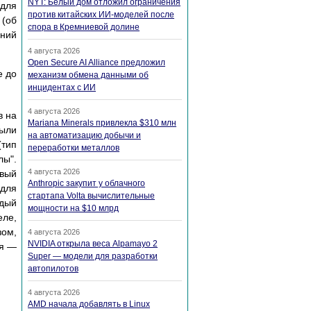
NYT: Белый дом отложил ограничения
 для
против китайских ИИ-моделей после
 (об
спора в Кремниевой долине
ений
4 августа 2026
Open Secure AI Alliance предложил
е до
механизм обмена данными об
инцидентах с ИИ
4 августа 2026
в на
Mariana Minerals привлекла $310 млн
были
на автоматизацию добычи и
(тип
переработки металлов
лы".
4 августа 2026
рвый
Anthropic закупит у облачного
 для
стартапа Volta вычислительные
ждый
мощности на $10 млрд
еле,
зом,
4 августа 2026
NVIDIA открыла веса Alpamayo 2
ая —
Super — модели для разработки
автопилотов
4 августа 2026
AMD начала добавлять в Linux