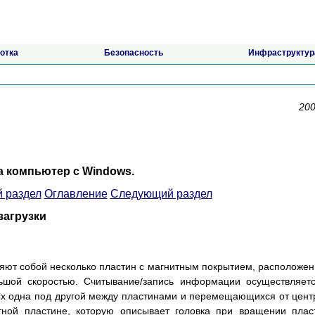
отка
Безопасность
Инфраструктур
200
на компьютер с Windows.
 раздел
Оглавление
Следующий раздел
загрузки
вляют собой несколько пластин с магнитным покрытием, расположе
шой скоростью. Считывание/запись информации осуществляет
х одна под другой между пластинами и перемещающихся от цент
тной пластине, которую описывает головка при вращении плас