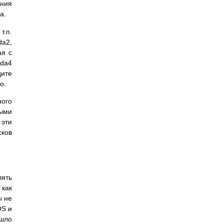
ения
а.
т.п.
da2,
ая с
hda4
дите
о.
ного
ными
 эти
сков
ять
 как
ы не
OS и
шло