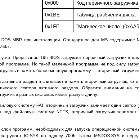
0x000
Код первичного загрузчика
0x1BE
Таблица разбиения диска
0x1FE
"Магическое число" (0xAA5
 DOS MBR при инсталляции. Стандартное для MS содержимое 
.
/mbr
узки. Прерывание 19h BIOS загружает первичный загрузчик в па
ой программе. Но такой маленькой программе не под силу загру
загрузить в память более мощную программу — вторичный загрузчик
 активный раздел и считывает в память вторичный загрузчик, кот
гического сектора активного раздела. Обратите внимание на с
агрузчик в разных системах имеет разную длину.
ловую систему FAT, вторичный загрузчик занимает один сектор 
м под файловую систему NTFS, вторичный загрузчик занимает
й слой программ, необходимых для запуска операционной систем
 загружает IO.SYS по адресу 700h, затем MSDOS.SYS и пере