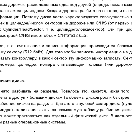
таких дорожек, расположенных одна под другой (определяемая ка
азывается цилиндром. Каждая дорожка разбита на сектора, и в се
формации. Поэтому диски часто характеризуются совокупностью 
к в цилиндре/числом секторов на дорожке или C/H/S (от первых 
Cylinder/Head/Sector, т. е. цилиндр/головка/сектор). Эти три ц
еометрией C/H/S имеет объем C*H*S*512 байт.
и, т. е. считывание и запись информации производится блокам
у сектору (512 байт). Для того чтобы записать информацию на д
указать контроллеру, в какой сектор эту информацию записать. Сек
 номера цилиндра, номера считывающей головки (или дорожк
е.
иения диска.
инято разбивать на разделы. Повелось это, кажется, из-за того,
чить доступ к большим дискам (а объемы дисков росли быстрее,
биение дисков на разделы. Для этого в нулевой сектор диска (нул
индре) стали записывать так называемую таблицу разбиения диск
дел может трактоваться как отдельный физический диск. В частност
ны разные операционные системы.