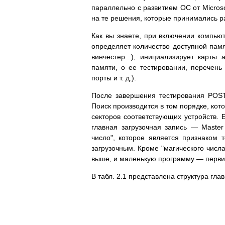
параллельно с развитием ОС от Micros
на те решения, которые принимались р
Как вы знаете, при включении компьют
определяет количество доступной памя
винчестер...), инициализирует карт
памяти, о ее тестировании, перечень
порты и т. д.).
После завершения тестирования POST 
Поиск производится в том порядке, кот
секторов соответствующих устройств. 
главная загрузочная запись — Maste
число", которое является признаком т
загрузочным. Кроме "магического числ
выше, и маленькую программу — первич
В табл. 2.1 представлена структура гла