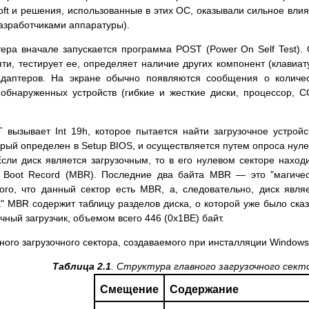
oft и решения, использованные в этих ОС, оказывали сильное вли
азработчиками аппаратуры).
ера вначале запускается программа POST (Power On Self Test).
ти, тестирует ее, определяет наличие других компонент (клавиат
ы адаптеров. На экране обычно появляются сообщения о количе
 обнаруженных устройств (гибкие и жесткие диски, процессор, 
вызывает Int 19h, которое пытается найти загрузочное устройс
орый определен в Setup BIOS, и осуществляется путем опроса нул
Если диск является загрузочным, то в его нулевом секторе наход
r Boot Record (MBR). Последние два байта MBR — это "магиче
ого, что данный сектор есть MBR, а, следовательно, диск явля
а" MBR содержит таблицу разделов диска, о которой уже было ска
ный загрузчик, объемом всего 446 (0x1BE) байт.
вного загрузочного сектора, создаваемого при инсталляции Windows
Таблица 2.1
. Структура главного загрузочного сект
Смещение
Содержание