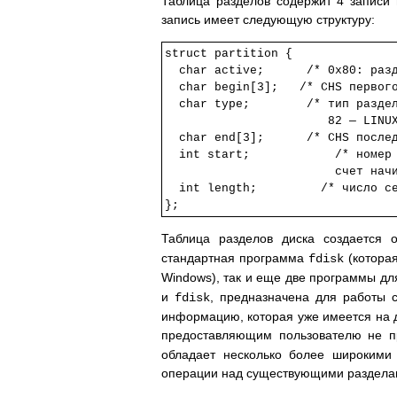
Таблица разделов содержит 4 записи
запись имеет следующую структуру:
struct partition {

  char active;      /* 0x80: разд
  char begin[3];   /* CHS первого
  char type;        /* тип раздел
                       82 — LINUX
  char end[3];      /* CHS послед
  int start;            /* номер 
			счет начинается с 0) */

  int length;         /* число се
Таблица разделов диска создаетс
стандартная программа
(котора
fdisk
Windows), так и еще две программы дл
и
, предназначена для работы 
fdisk
информацию, которая уже имеется на д
предоставляющим пользователю не п
обладает несколько более широкими 
операции над существующими раздела