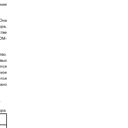
яние
 Она
ура,
стве
COM-
тво.
евых
ится
ское
ется
зано
.
ора.