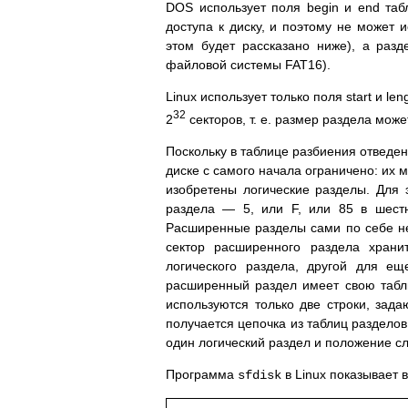
DOS использует поля begin и end таб
доступа к диску, и поэтому не может 
этом будет рассказано ниже), а разд
файловой системы FAT16).
Linux использует только поля start и 
32
2
секторов, т. е. размер раздела може
Поскольку в таблице разбиения отведен
диске с самого начала ограничено: их м
изобретены логические разделы. Для 
раздела — 5, или F, или 85 в шестн
Расширенные разделы сами по себе не
сектор расширенного раздела храни
логического раздела, другой для е
расширенный раздел имеет свою табли
используются только две строки, зад
получается цепочка из таблиц раздело
один логический раздел и положение 
Программа
в Linux показывает 
sfdisk