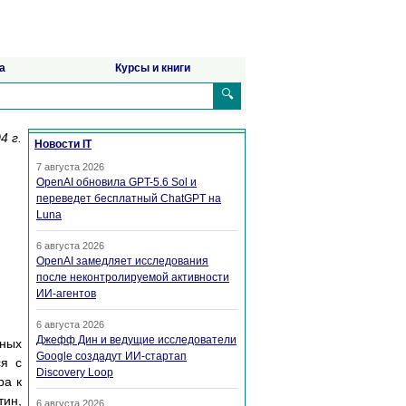
а
Курсы и книги
🔍
4 г.
Новости IT
7 августа 2026
OpenAI обновила GPT-5.6 Sol и
переведет бесплатный ChatGPT на
Luna
6 августа 2026
OpenAI замедляет исследования
после неконтролируемой активности
ИИ-агентов
6 августа 2026
Джефф Дин и ведущие исследователи
нных
Google создадут ИИ-стартап
ся с
Discovery Loop
ра к
тин,
6 августа 2026