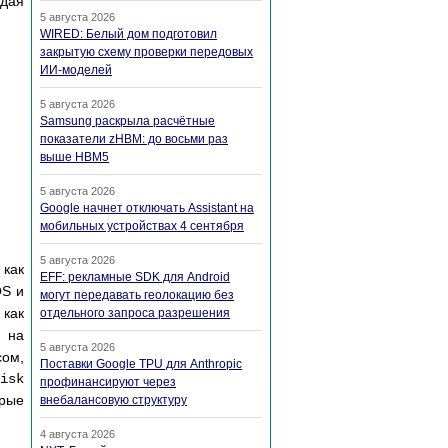
ждая
5 августа 2026
WIRED: Белый дом подготовил
закрытую схему проверки передовых
ИИ-моделей
5 августа 2026
Samsung раскрыла расчётные
показатели zHBM: до восьми раз
выше HBM5
5 августа 2026
Google начнет отключать Assistant на
мобильных устройствах 4 сентября
5 августа 2026
как
EFF: рекламные SDK для Android
S и
могут передавать геолокацию без
, как
отдельного запроса разрешения
я на
5 августа 2026
сом,
Поставки Google TPU для Anthropic
isk
профинансируют через
орые
внебалансовую структуру
4 августа 2026