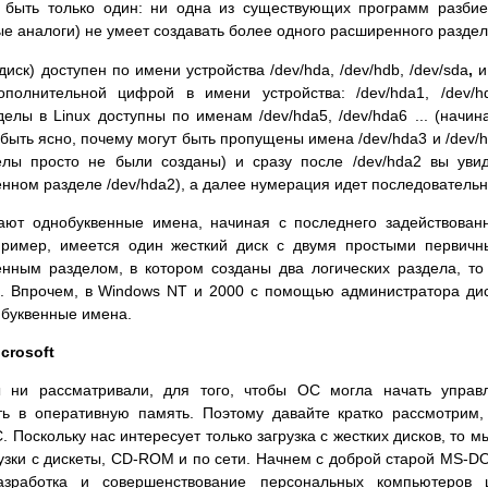
 быть только один: ни одна из существующих программ разби
е аналоги) не умеет создавать более одного расширенного раздел
 диск) доступен по имени устройства /dev/hda, /dev/hdb, /dev/sda
,
и 
полнительной цифрой в имени устройства: /dev/hda1, /dev/h
зделы в Linux доступны по именам /dev/hda5, /dev/hda6 ... (начин
быть ясно, почему могут быть пропущены имена /dev/hda3 и /dev/
елы просто не были созданы) и сразу после /dev/hda2 вы уви
енном разделе /dev/hda2), а далее нумерация идет последовательн
ают однобуквенные имена, начиная с последнего задействован
пример, имеется один жесткий диск с двумя простыми первич
нным разделом, в котором созданы два логических раздела, то
:. Впрочем, в Windows NT и 2000 с помощью администратора ди
 буквенные имена.
crosoft
ни рассматривали, для того, чтобы ОС могла начать управл
ть в оперативную память. Поэтому давайте кратко рассмотрим,
 Поскольку нас интересует только загрузка с жестких дисков, то м
узки с дискеты, CD-ROM и по сети. Начнем с доброй старой MS-D
зработка и совершенствование персональных компьютеров 