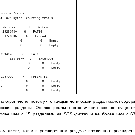
sectors/track

f 1024 bytes, counting from 0

 #blocks      Id    System

 1526143+    6    FAT16

  4771305     5    Extended

           0          0    Empty

           0          0    Empty

1534176     6    FAT16

     3237097+   5    Extended

               0       0    Empty

               0       0    Empty

3237066     7    HPFS/NTFS

0             0        0    Empty

0             0        0    Empty

не ограничено, потому что каждый логический раздел может содер
ческие разделы. Однако реально ограничения все же существ
более чем с 15 разделами на SCSI-дисках и не более чем с 6
ом диске, так и в расширенном разделе вложенного расширен