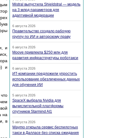
ждым
Mistral выпустила Shieldstral — модель
на 3 млрд параметров для
ктор
адаптивной модерации
трех
букв
6 августа 2026
ифры
Правительство создало рабочую
группу по ИИ и авторскому праву
и, и
6 августа 2026
Moove привлекла $250 млн для
иск,
развития инфраструктуры роботакси
тора
и) и
6 августа 2026
ИТ-компании предложили упростить
использование обезличенных данных
для обучения ИИ
 что
5 августа 2026
SpaceX выбрала Nvidia для
 чем
вычислительной платформы
евой
спутников Starmind AI1
а на
и, в
5 августа 2026
Waymo открыла сервис беспилотных
такси в Далласе без списка ожидания