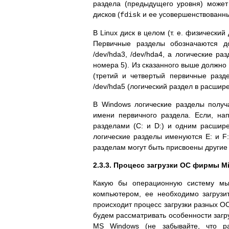
раздела (предыдущего уровня) может
дисков (
и ее усовершенствованны
fdisk
В Linux диск в целом (т. е. физический
Первичные разделы обозначаются до
/dev/hda3, /dev/hda4, а логические ра
номера 5). Из сказанного выше должно 
(третий и четвертый первичные разд
/dev/hda5 (логический раздел в расшир
В Windows логические разделы получ
имени первичного раздела. Если, на
разделами (C: и D:) и одним расшире
логические разделы именуются E: и F
разделам могут быть присвоены другие
2.3.3. Процесс загрузки ОС фирмы Mi
Какую бы операционную систему мы 
компьютером, ее необходимо загрузи
происходит процесс загрузки разных ОС.
будем рассматривать особенности загр
MS Windows (не забывайте, что ра