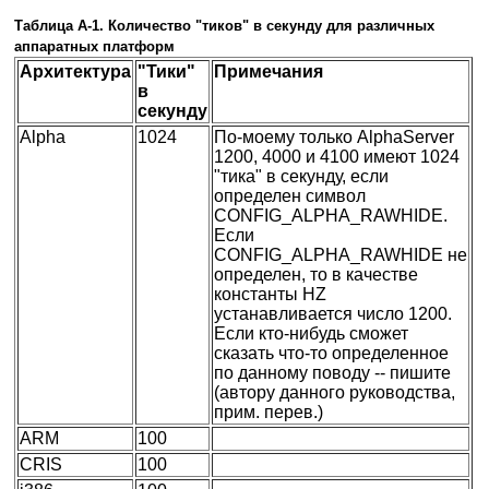
Таблица A-1. Количество "тиков" в секунду для различных
аппаратных платформ
Архитектура
"Тики"
Примечания
в
секунду
Alpha
1024
По-моему только AlphaServer
1200, 4000 и 4100 имеют 1024
"тика" в секунду, если
определен символ
CONFIG_ALPHA_RAWHIDE.
Если
CONFIG_ALPHA_RAWHIDE не
определен, то в качестве
константы HZ
устанавливается число 1200.
Если кто-нибудь сможет
сказать что-то определенное
по данному поводу -- пишите
(автору данного руководства,
прим. перев.)
ARM
100
CRIS
100