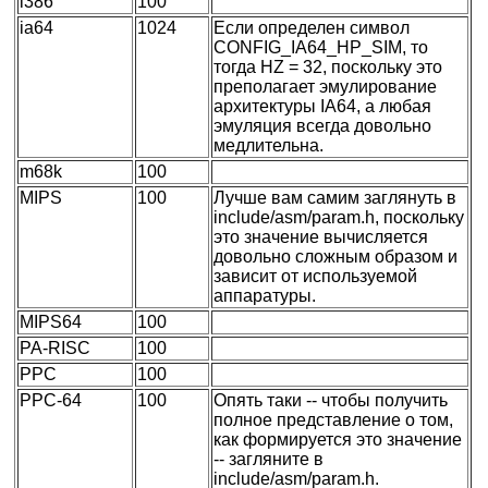
i386
100
ia64
1024
Если определен символ
CONFIG_IA64_HP_SIM, то
тогда HZ = 32, поскольку это
преполагает эмулирование
архитектуры IA64, а любая
эмуляция всегда довольно
медлительна.
m68k
100
MIPS
100
Лучше вам самим заглянуть в
include/asm/param.h, поскольку
это значение вычисляется
довольно сложным образом и
зависит от используемой
аппаратуры.
MIPS64
100
PA-RISC
100
PPC
100
PPC-64
100
Опять таки -- чтобы получить
полное представление о том,
как формируется это значение
-- загляните в
include/asm/param.h.