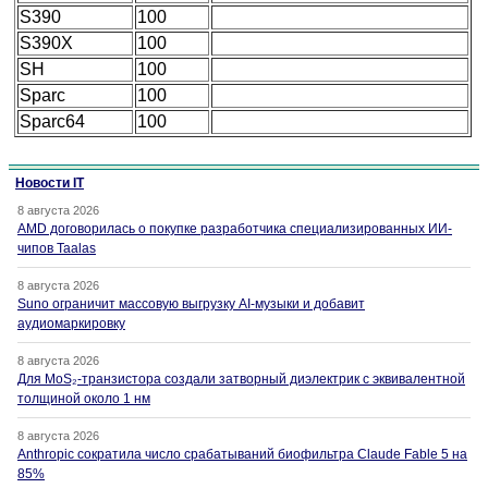
S390
100
S390X
100
SH
100
Sparc
100
Sparc64
100
Новости IT
8 августа 2026
AMD договорилась о покупке разработчика специализированных ИИ-
чипов Taalas
8 августа 2026
Suno ограничит массовую выгрузку AI-музыки и добавит
аудиомаркировку
8 августа 2026
Для MoS₂-транзистора создали затворный диэлектрик с эквивалентной
толщиной около 1 нм
8 августа 2026
Anthropic сократила число срабатываний биофильтра Claude Fable 5 на
85%