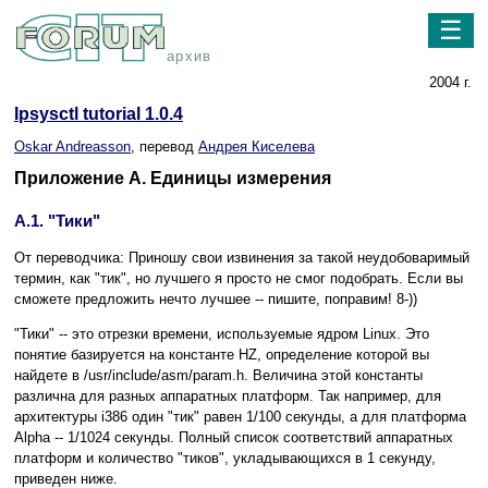
☰
архив
2004 г.
Ipsysctl tutorial 1.0.4
Oskar Andreasson
, перевод
Андрея Киселева
Приложение A. Единицы измерения
A.1. "Тики"
От переводчика: Приношу свои извинения за такой неудобоваримый
термин, как "тик", но лучшего я просто не смог подобрать. Если вы
сможете предложить нечто лучшее -- пишите, поправим! 8-))
"Тики" -- это отрезки времени, используемые ядром Linux. Это
понятие базируется на константе HZ, определение которой вы
найдете в /usr/include/asm/param.h. Величина этой константы
различна для разных аппаратных платформ. Так например, для
архитектуры i386 один "тик" равен 1/100 секунды, а для платформа
Alpha -- 1/1024 секунды. Полный список соответствий аппаратных
платформ и количество "тиков", укладывающихся в 1 секунду,
приведен ниже.