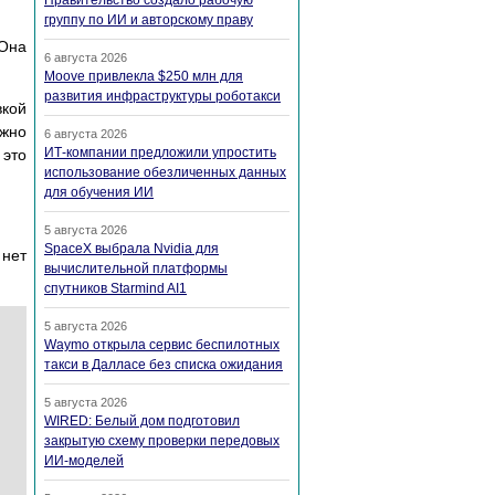
Правительство создало рабочую
группу по ИИ и авторскому праву
 Она
6 августа 2026
Moove привлекла $250 млн для
развития инфраструктуры роботакси
вкой
ожно
6 августа 2026
ИТ-компании предложили упростить
 это
использование обезличенных данных
для обучения ИИ
5 августа 2026
SpaceX выбрала Nvidia для
 нет
вычислительной платформы
спутников Starmind AI1
5 августа 2026
Waymo открыла сервис беспилотных
такси в Далласе без списка ожидания
5 августа 2026
WIRED: Белый дом подготовил
закрытую схему проверки передовых
ИИ-моделей