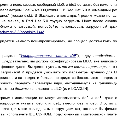
о должны использовать свободный ide0, а ide1 оставить без изменени
параметром "ide0=0xe000,0xd806". В Red Hat 5.0 в командный р
диск" (rescue disk). В Slackware в командный режим можно попас
 не менее, в Red Hat 5.0 трудно загрузить Linux после оконч
облемы с загрузкой, попробуйте использовать загрузочный дис
slackware-3.5/bootdsks.144/
придется немного поимпровизировать, но процесс должен быть п
 разделе "
Унифицированные патчи IDE
"), ядру
необходимы
! Следовательно, вы должны сконфигурировать LILO, вне зависимо
а флоппи-диске. Вы должны указать
те же самые параметры
, что 
загрузится! И придется указывать эти параметры вручную для L
роизвести патч ядра, и больше не придется беспокоится о параме
можности передать параметры ядру, находящемуся на флоппи-д
), т.е. вы
должны
использовать LILO (или LOADLIN).
граммы инсталляции не могут использовать ide2 и ide3, даже 
опробуйте указать ide0 или ide1, вместо ide2 и ide3. Это, по с
платы, и можете следовать инструкциям так, как если бы физич
 вы используете IDE CD-ROM, подключенный к материнской плате