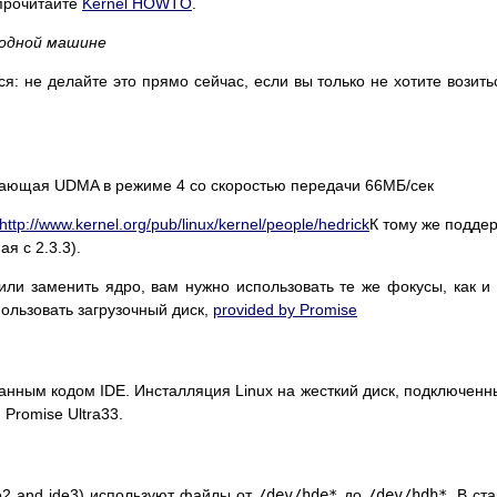
 прочитайте
Kernel HOWTO
.
 одной машине
: не делайте это прямо сейчас, если вы только не хотите возить
живающая UDMA в режиме 4 со скоростью передачи 66МБ/сек
http://www.kernel.org/pub/linux/kernel/people/hedrick
К тому же подде
я с 2.3.3).
или заменить ядро, вам нужно использовать те же фокусы, как и
ользовать загрузочный диск,
provided by Promise
нным кодом IDE. Инсталляция Linux на жесткий диск, подключенн
 Promise Ultra33.
e2 and ide3) используют файлы от
/dev/hde*
до
/dev/hdh*
. В ст