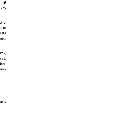
чный
ейсу
латы
тите
-ROM
hdc
,
как,
сть,
dev
.
зать
ли с