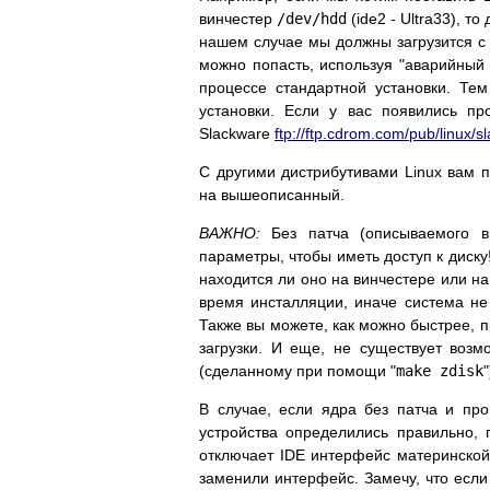
винчестер
/dev/hdd
(ide2 - Ultra33), т
нашем случае мы должны загрузится с 
можно попасть, используя "аварийный 
процессе стандартной установки. Тем
установки. Если у вас появились пр
Slackware
ftp://ftp.cdrom.com/pub/linux/
С другими дистрибутивами Linux вам 
на вышеописанный.
ВАЖНО:
Без патча (описываемого в
параметры, чтобы иметь доступ к диску
находится ли оно на винчестере или н
время инсталляции, иначе система не 
Также вы можете, как можно быстрее, п
загрузки. И еще, не существует воз
(сделанному при помощи "
make zdisk
"
В случае, если ядра без патча и про
устройства определились правильно, п
отключает IDE интерфейс материнской 
заменили интерфейс. Замечу, что если