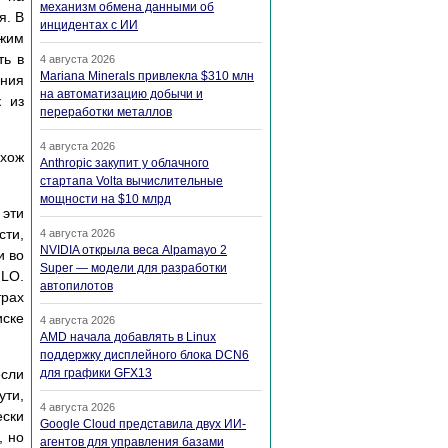
механизм обмена данными об
я. В
инцидентах с ИИ
ежим
ть в
4 августа 2026
Mariana Minerals привлекла $310 млн
ания
на автоматизацию добычи и
к из
переработки металлов
4 августа 2026
охож
Anthropic закупит у облачного
стартапа Volta вычислительные
мощности на $10 млрд
эти
сти,
4 августа 2026
NVIDIA открыла веса Alpamayo 2
и во
Super — модели для разработки
ILO.
автопилотов
трах
иске
4 августа 2026
AMD начала добавлять в Linux
поддержку дисплейного блока DCN6
если
для графики GFX13
ути,
4 августа 2026
ески
Google Cloud представила двух ИИ-
, но
агентов для управления базами