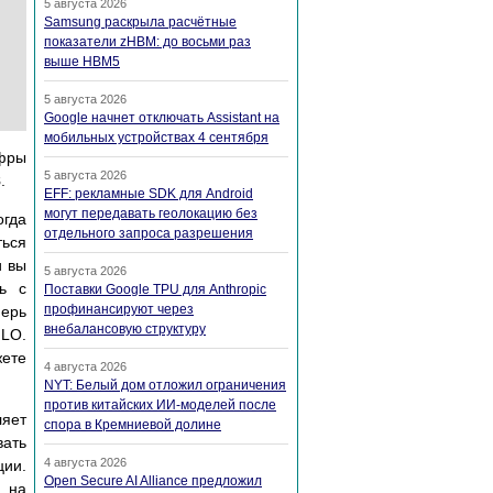
5 августа 2026
Samsung раскрыла расчётные
показатели zHBM: до восьми раз
выше HBM5
5 августа 2026
Google начнет отключать Assistant на
мобильных устройствах 4 сентября
ифры
5 августа 2026
3
.
EFF: рекламные SDK для Android
могут передавать геолокацию без
огда
отдельного запроса разрешения
ться
и вы
5 августа 2026
сь с
Поставки Google TPU для Anthropic
профинансируют через
перь
внебалансовую структуру
ILO.
жете
4 августа 2026
NYT: Белый дом отложил ограничения
против китайских ИИ-моделей после
ляет
спора в Кремниевой долине
вать
4 августа 2026
ции.
Open Secure AI Alliance предложил
) на