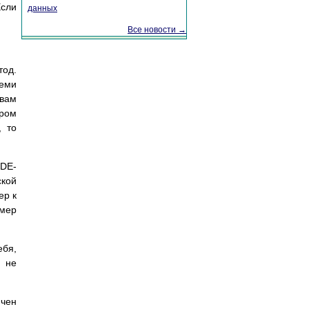
Если
данных
Все новости →
тод.
семи
 вам
ером
, то
DE-
ской
ер к
ммер
ебя,
и не
ючен