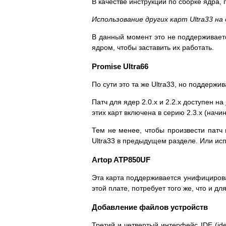
В качестве инструкции по сборке ядра,
Использование других карт Ultra33 на
В данный момент это не поддерживается
ядром, чтобы заставить их работать.
Promise Ultra66
По сути это та же Ultra33, но поддер
Патч для ядер 2.0.x и 2.2.x доступен на
этих карт включена в серию 2.3.x (начина
Тем не менее, чтобы произвести патч 
Ultra33 в предыдущем разделе. Или исп
Artop ATP850UF
Эта карта поддерживается унифицирова
этой плате, потребует того же, что и для
Добавление файлов устройств
Третий и четвертый интерфейс IDE (id