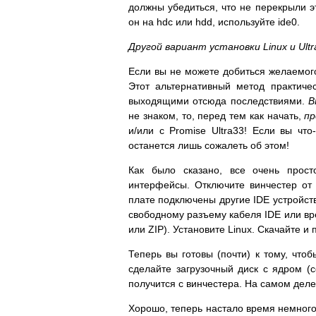
должны убедиться, что не перекрыли э
он на hdc или hdd, используйте ide0.
Другой вариант установки Linux и Ultr
Если вы не можете добиться желаемого
Этот альтернативный метод практиче
выходящими отсюда последствиями.
В
не знаком, то, перед тем как начать,
пр
и/или с Promise Ultra33! Если вы что
останется лишь сожалеть об этом!
Как было сказано, все очень прост
интерфейсы. Отключите винчестер от 
плате подключены другие IDE устройств
свободному разъему кабеля IDE или вр
или ZIP). Установите Linux. Скачайте 
Теперь вы готовы (почти) к тому, что
сделайте загрузочный диск с ядром (cd 
получится с винчестера. На самом деле,
Хорошо, теперь настало время немного 