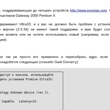
и, поддерживающая до четырех устройств
http://www.promise.com
.
ьютеров Gateway 2000 Pentium II.
ддерживают Ultra33, и у вас не должно быть проблем с устано
е версии (2.0.34) не имеют такой поддержки, и вам будет сл
 не можете или не хотите использовать новый (например, если
ции).
 не так уж просто его применить и пересобрать ядро, если
понадобятся следующее (спасибо Gadi Oxman'у):
доступ к консоли, использовуйте

реть установки Promise Ultra33:

ology Unknown device (rev 1).

 Capable.  Latency=32.
