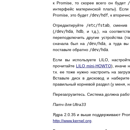
к Promise, то скорее всего он будет
интерфейс материнской платы). Если
Promise, это будет
/dev/hdf
, к вторичн
Отредактируйте
/etc/fstab
, сменив
(
/dev/hda
,
hdb
, и т.д.), на соответс
переподключить другие устройства (
сначала был на
/dev/hda
, а туда вы
поставьте обратно
/dev/hda
.
Если вы используете LILO, настройт
прочитайте
LILO mini-HOWTO
), иначе 
т.к. ее тоже нужно настроить на заг
Вставьте диск в дисковод и наберите
правильный корневой раздел (у меня, 
Перезагрузитесь. Система должна рабо
Патч для Ultra33
Ядра 2.0.35 и выше поддерживают Promi
http://www.kernel.org
.