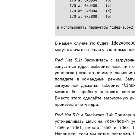
      I/O at 0xd804.   (b)

      I/O at 0xd400.   (c)

      I/O at 0xd004.   (d)

      I/O at 0xc800.   (e)

и использовать параметры "ide2=a,b+2 
В нашем случае это будет "
ide2=0xe0
могут отличаться. Если у вас только од
Red Hat 5.1:
Загрузитесь с загрузочн
запустится ядро, выберите язык, тип 
установка (пока это не имеет значения)
попадете в командный режим. Запу
загрузочной дискеты. Наберите "
linu
можете без проблем поставить дистри
Вместо этого сделайте загрузочную ди
произвести патч ядра.
Red Hat 5.0
и
Slackware 3.4:
Примерно 
устанавливать Linux на
/dev/hde-h
(у
ide0
и
ide1
, вместо
ide2
и
ide3
. 
Например, если мы хотим поставить L