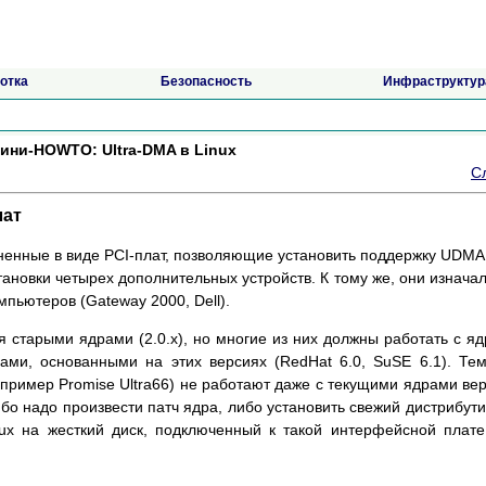
отка
Безопасность
Инфраструктур
ини-HOWTO: Ultra-DMA в Linux
С
лат
нные в виде PCI-плат, позволяющие установить поддержку UDMA
ановки четырех дополнительных устройств. К тому же, они изнача
пьютеров (Gateway 2000, Dell).
 старыми ядрами (2.0.x), но многие из них должны работать с я
ивами, основанными на этих версиях (RedHat 6.0, SuSE 6.1). Те
пример Promise Ultra66) не работают даже с текущими ядрами ве
 либо надо произвести патч ядра, либо установить свежий дистрибути
nux на жесткий диск, подключенный к такой интерфейсной плате