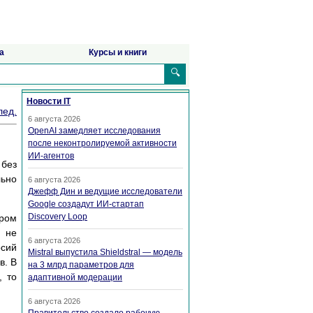
а
Курсы и книги
🔍
Новости IT
лед.
6 августа 2026
OpenAI замедляет исследования
после неконтролируемой активности
ИИ-агентов
 без
льно
6 августа 2026
Джефф Дин и ведущие исследователи
Google создадут ИИ-стартап
Discovery Loop
дром
м не
6 августа 2026
рсий
Mistral выпустила Shieldstral — модель
в. В
на 3 млрд параметров для
, то
адаптивной модерации
6 августа 2026