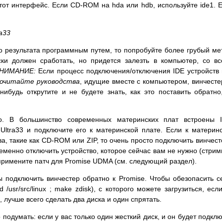
тот интерфейс. Если CD-ROM на hda или hdb, используйте ide1. 
a33
 результата программным путем, то попробуйте более грубый ме
ски должен сработать, но придется залезть в компьютер, со в
НИМАНИЕ:
Если процесс подключения/отключения IDE устройств
очитайте руководства
, идущие вместе с компьютером, винчест
-нибудь открутите и не будете знать, как это поставить обратно
о. В большинство современных материнских плат встроены I
Ultra33 и подключите его к материнской плате. Если к материн
а, такие как CD-ROM или ZIP, то очень просто подключить винчест
еменно отключить устройство, которое сейчас вам не нужно (стри
и примените патч для Promise UDMA (см. следующий раздел).
бы подключить винчестер обратно к Promise. Чтобы обезопасить с
/usr/src/linux ; make zdisk), с которого можете загрузиться, есл
 лучше всего сделать два диска и один спрятать.
подумать: если у вас только один жесткий диск, и он будет подкл