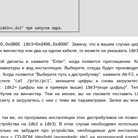
ide3=c,d+2" при запуске ядра.
00,0xd806 ide3=0xd400,0xd006
". Замечу, что в вашем случае ц
ин винчестер или два на одном кабеле, то можете не указывать
ide
ой дискеты и нажмите "Enter", когда появится приглашение. К
клавиатуры и вид инсталляции. Выберите, откуда будет производи
. Когда появится "Выберите путь к дистрибутиву", нажмите Alt-F2, 
стите "
cat /proc/pci
", запишите цифры и снова загрузите
x ide2=
(цифры как в примере выше)
ide3=
(еще цифры)
". Те
бутив на винчестер. Тем не менее, вы не сможете поставить L
скету и загрузитесь с нее с теми же параметрами. Затем вы мо
так же, но программа инсталляции этих дистрибутивов не позво
стройства на
ide2
и
ide3
). В этом случае необходимо использо
Только не забудьте про устройства, необходимые для инсталля
inux c CD-ROM /dev/hdd (интерфейс ide1 на материнской плате