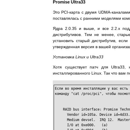
Promise Ultra33
Это PCI-карта с двумя UDMA-каналам
поставлялась с ранними моделями комп
Ядра 2.0.35 и выше, и все 2.2.x по
дистрибутивов. Тем не менее, стары
установить старый дистрибутив, если
утвержденная версия в вашей организа
Установка Linux и Ultra33
Хотя существует патч для Ultra33,
инсталлированного Linux. Так что вам 
Если во время инсталляции у вас есть 
команду "cat /proc/pci", чтобы посмот
    RAID bus interface: Promise Techn
      Vendor id=105a. Device id=4d33.

      Medium devsel.  IRQ 12.  Master
      I/O at 0xe000.   (a)
