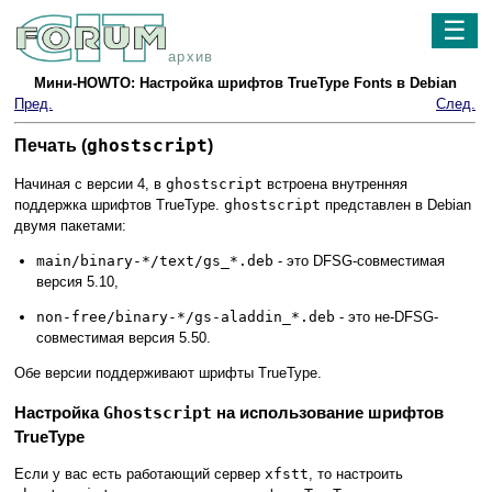
☰
архив
Мини-HOWTO: Настройка шрифтов TrueType Fonts в Debian
Пред.
След.
ghostscript
Печать (
)
Начиная с версии 4, в
ghostscript
встроена внутренняя
поддержка шрифтов TrueType.
ghostscript
представлен в Debian
двумя пакетами:
main/binary-*/text/gs_*.deb
- это DFSG-совместимая
версия 5.10,
non-free/binary-*/gs-aladdin_*.deb
- это не-DFSG-
совместимая версия 5.50.
Обе версии поддерживают шрифты TrueType.
Настройка
Ghostscript
на использование шрифтов
TrueType
Если у вас есть работающий сервер
xfstt
, то настроить