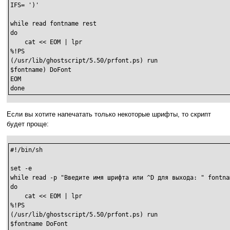
IFS= ')'

while read fontname rest

do

    cat << EOM | lpr

%!PS

(/usr/lib/ghostscript/5.50/prfont.ps) run

$fontname) DoFont

EOM

done
Если вы хотите напечатать только некоторые шрифты, то скрипт
будет проще:
#!/bin/sh

set -e

while read -p "Введите имя шрифта или ^D для выхода: " fontnam
do

    cat << EOM | lpr

%!PS

(/usr/lib/ghostscript/5.50/prfont.ps) run

$fontname DoFont
