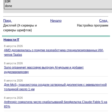
EOM

done
Пред.
Начало
След.
Дисплей (
X
-серверы и
Настройка программ
серверы шрифтов)
Новости IT
8 августа 2026
AMD договорилась о покупке разработчика специализированных ИИ-
чипов Taalas
8 августа 2026
Suno ограничит массовую выгрузку AI-музыки и добавит
аудиомаркировку
8 августа 2026
Для MoS₂-транзистора создали затворный диэлектрик с эквивалентной
толщиной около 1 нм
8 августа 2026
Anthropic сократила число срабатываний биофильтра Claude Fable 5 на
85%