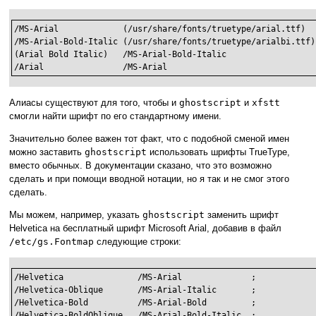
/MS-Arial             (/usr/share/fonts/truetype/arial.ttf)   
/MS-Arial-Bold-Italic (/usr/share/fonts/truetype/arialbi.ttf) 
(Arial Bold Italic)   /MS-Arial-Bold-Italic                   
/Arial                /MS-Arial                              
Алиасы существуют для того, чтобы и
ghostscript
и
xfstt
смогли найти шрифт по его стандартному имени.
Значительно более важен тот факт, что с подобной сменой имен
можно заставить
ghostscript
использовать шрифты TrueType,
вместо обычных. В документации сказано, что это возможно
сделать и при помощи вводной нотации, но я так и не смог этого
сделать.
Мы можем, например, указать
ghostscript
заменить шрифт
Helvetica на бесплатный шрифт Microsoft Arial, добавив в файл
/etc/gs.Fontmap
следующие строки:
/Helvetica               /MS-Arial              ;

/Helvetica-Oblique       /MS-Arial-Italic       ;

/Helvetica-Bold          /MS-Arial-Bold         ;

/Helvetica-BoldOblique   /MS-Arial-Bold-Italic  ;