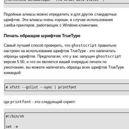
Подобные алиасы можно определить и для других стандартных
шрифтов. Эти алиасы очень хороши, в случае использования
samba
-принтеров, работающих с Windows-клиентами.
Печать образцов шрифтов TrueType
Самый лучший способ проверить, что
ghostscript
правильно
настроен на использование шрифтов TrueType - это напечатать
образцы шрифтов. Предполагая, что у вас запущен
ghostscript
версии 5.50, и что он является вашей очередью печати по
умолчанию, вы можете напечатать образцы всех шрифтов TrueType
командой:
# xfstt --gslist --sync | printfont
где
printfont
- это следующий скрипт:
#!/bin/sh

set -e
