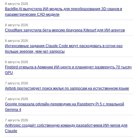
8 августа 2026
Backflip AI выпустила ИИ-модель для преобразования 3D-сканов в
параметрические CAD-модели
8 августа 2026
Cloudflare запустила бета-версию браузера Kitesurf для ИИ-агентов
8 августа 2026
Интенсивные задания Claude Code могут расходовать в сотни раз
больше энергии, чем чат-запросы
8 августа 2026
Firebird открыла в Армении ИИ-центр и планирует развернуть 70 тысяч
GPU
7 августа 2026
Airbnb протестирует поиск жилья по запросам на естественном языке
7 августа 2026
Google показала офлайн-переводчик на Raspberry Pi 5 с локальной
Gemma 4
7 августа 2026
Anthropic создаёт собственную команду разработчиков ИИ-чипов для
Claude