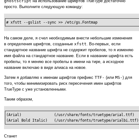
ghostscript
на использование шрифтов TrueType достаточно
просто. Выполните следующую команду:
# xfstt --gslist --sync >> /etc/gs.Fontmap
На самом деле, я счел необходимым внести небольшие изменения
в определения шрифтов, созданные
xfstt
. Во-первых, если
стандартное название шрифта не содержит пробелов, то я изменяю
имя файла на стандартное название. Если в названии шрифта есть
пробелы, то я меняю все пробелы в имени на тире, а исходное
название включаю в виде алиаса на новое.
Затем я добавляю к именам шрифтов префикс
TTF-
(или
MS-
) для
того, чтобы минимизировать риск пересечения имен шрифтов
TrueType с уже установленными.
Таким образом,
(Arial)               (/usr/share/fonts/truetype/arial.ttf)   
(Arial Bold Italic)   (/usr/share/fonts/truetype/arialbi.ttf)
Станет