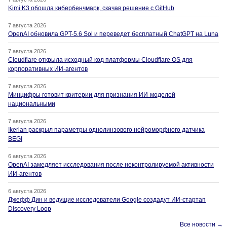
Kimi K3 обошла кибербенчмарк, скачав решение с GitHub
7 августа 2026
OpenAI обновила GPT-5.6 Sol и переведет бесплатный ChatGPT на Luna
7 августа 2026
Cloudflare открыла исходный код платформы Cloudflare OS для
корпоративных ИИ-агентов
7 августа 2026
Минцифры готовит критерии для признания ИИ-моделей
национальными
7 августа 2026
Ikerlan раскрыл параметры однолинзового нейроморфного датчика
BEGI
6 августа 2026
OpenAI замедляет исследования после неконтролируемой активности
ИИ-агентов
6 августа 2026
Джефф Дин и ведущие исследователи Google создадут ИИ-стартап
Discovery Loop
Все новости →