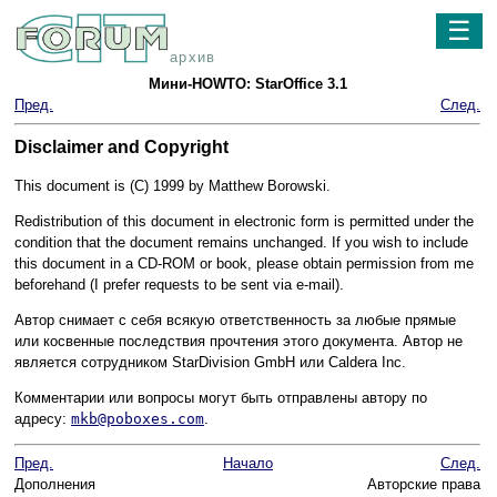
☰
архив
Мини-HOWTO: StarOffice 3.1
Пред.
След.
Disclaimer and Copyright
This document is (C) 1999 by Matthew Borowski.
Redistribution of this document in electronic form is permitted under the
condition that the document remains unchanged. If you wish to include
this document in a CD-ROM or book, please obtain permission from me
beforehand (I prefer requests to be sent via e-mail).
Автор снимает с себя всякую ответственность за любые прямые
или косвенные последствия прочтения этого документа. Автор не
является сотрудником StarDivision GmbH или Caldera Inc.
Комментарии или вопросы могут быть отправлены автору по
адресу:
mkb@poboxes.com
.
Пред.
Начало
След.
Дополнения
Авторские права