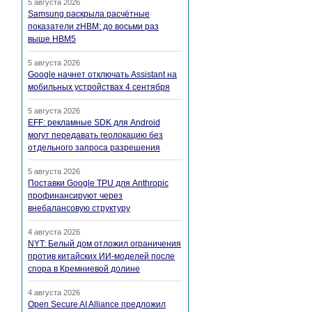
5 августа 2026
Samsung раскрыла расчётные
показатели zHBM: до восьми раз
выше HBM5
5 августа 2026
Google начнет отключать Assistant на
мобильных устройствах 4 сентября
5 августа 2026
EFF: рекламные SDK для Android
могут передавать геолокацию без
отдельного запроса разрешения
5 августа 2026
Поставки Google TPU для Anthropic
профинансируют через
внебалансовую структуру
4 августа 2026
NYT: Белый дом отложил ограничения
против китайских ИИ-моделей после
спора в Кремниевой долине
4 августа 2026
Open Secure AI Alliance предложил