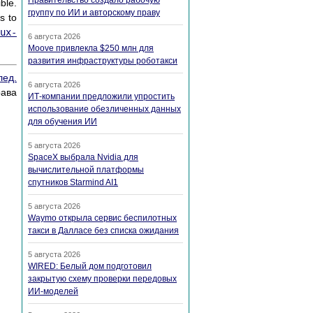
Правительство создало рабочую
ble.
группу по ИИ и авторскому праву
s to
ux-
6 августа 2026
Moove привлекла $250 млн для
развития инфраструктуры роботакси
лед.
6 августа 2026
рава
ИТ-компании предложили упростить
использование обезличенных данных
для обучения ИИ
5 августа 2026
SpaceX выбрала Nvidia для
вычислительной платформы
спутников Starmind AI1
5 августа 2026
Waymo открыла сервис беспилотных
такси в Далласе без списка ожидания
5 августа 2026
WIRED: Белый дом подготовил
закрытую схему проверки передовых
ИИ-моделей