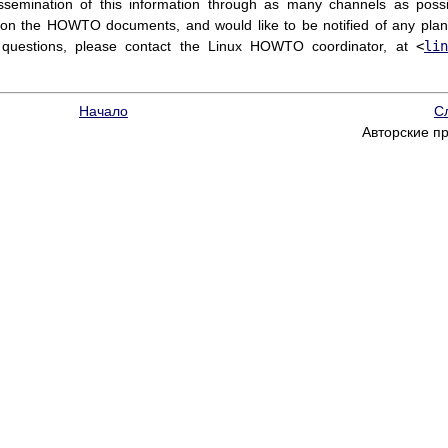
ssemination of this information through as many channels as possi
 on the HOWTO documents, and would like to be notified of any plan
 questions, please contact the Linux HOWTO coordinator, at
<
lin
Начало
С
Авторские п