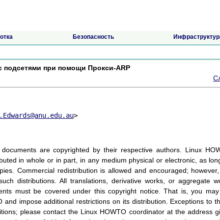
отка
Безопасность
Инфраструктур
с подсетями при помощи Прокси-ARP
С
.Edwards@anu.edu.au
>
documents are copyrighted by their respective authors. Linux H
ted in whole or in part, in any medium physical or electronic, as lon
copies. Commercial redistribution is allowed and encouraged; however,
uch distributions. All translations, derivative works, or aggregate w
ts must be covered under this copyright notice. That is, you may
d impose additional restrictions on its distribution. Exceptions to t
itions; please contact the Linux HOWTO coordinator at the address g