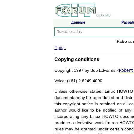
архив
Данные
Разраб
Работа 
Пред.
Copying conditions
Copyright 1997 by Bob Edwards
<
Robert
Voice: (+61) 2 6249 4090
Unless otherwise stated, Linux HOWTO 
documents may be reproduced and distribu
this copyright notice is retained on all 
author would like to be notified of any s
incorporating any Linux HOWTO documen
produce a derivative work from a HOWTO an
rules may be granted under certain cond