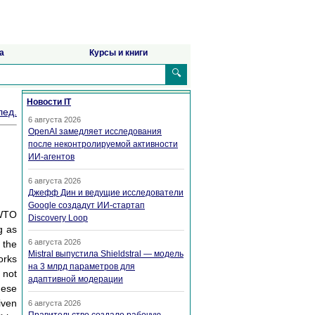
а
Курсы и книги
🔍
Новости IT
лед.
6 августа 2026
OpenAI замедляет исследования
после неконтролируемой активности
ИИ-агентов
6 августа 2026
Джефф Дин и ведущие исследователи
Google создадут ИИ-стартап
OWTO
Discovery Loop
g as
6 августа 2026
 the
Mistral выпустила Shieldstral — модель
orks
на 3 млрд параметров для
 not
адаптивной модерации
hese
iven
6 августа 2026